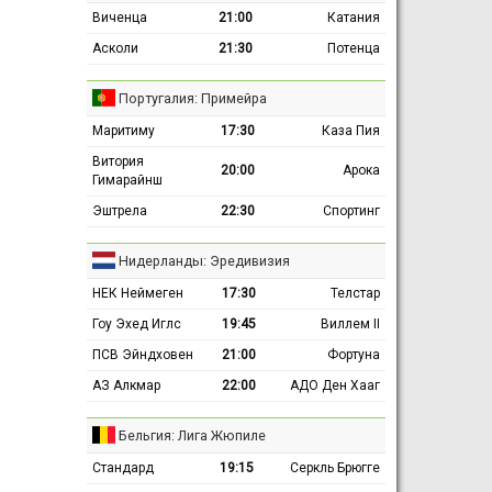
Виченца
21:00
Катания
Асколи
21:30
Потенца
Португалия: Примейра
Маритиму
17:30
Каза Пия
Витория
20:00
Арока
Гимарайнш
Эштрела
22:30
Спортинг
Нидерланды: Эредивизия
НЕК Неймеген
17:30
Телстар
Гоу Эхед Иглс
19:45
Виллем II
ПСВ Эйндховен
21:00
Фортуна
АЗ Алкмар
22:00
АДО Ден Хааг
Бельгия: Лига Жюпиле
Стандард
19:15
Серкль Брюгге