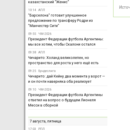
казахстанский "Женис"
Исто
10:14
АПЛ
"Барселона" готовит улучшенное
предложение по трансферу Родри из
"Манчестер Сити"
09:55
ЧМ-2026
Президент Федерации футбола Аргентины:
мы все хотим, чтобы Скалони остался
09:38
АПЛ
Чичарито: Холанд великолепен, но
пространство для роста у него ещё есть
09:25
Бундеслига
Чичарито: дай Кейну два момента у ворот —
и он почти наверняка оба реализует
09:10
ЧМ-2026
Президент Федерации футбола Аргентины
ответил на вопрос о будущем Лионеля
Месси в сборной
7 августа, пятница
17:03
РПЛ