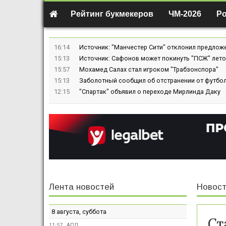
Рейтинг букмекеров
ЧМ-2026
Р
16:14
Источник: "Манчестер Сити" отклонил предлож
15:13
Источник: Сафонов может покинуть "ПСЖ" лето
15:57
Мохамед Салах стал игроком "Трабзонспора"
15:13
Заболотный сообщил об отстранении от футбол
12:15
"Спартак" объявил о переходе Мирлинда Даку
Лента новостей
Новост
8 августа, суббота
Ст
11:57
АПЛ