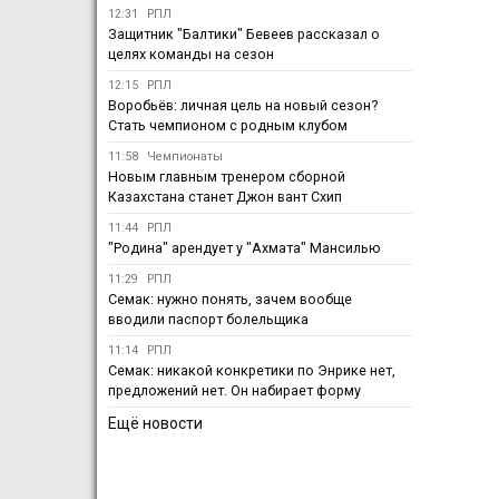
12:31
РПЛ
Защитник "Балтики" Бевеев рассказал о
целях команды на сезон
12:15
РПЛ
Воробьёв: личная цель на новый сезон?
Стать чемпионом с родным клубом
11:58
Чемпионаты
Новым главным тренером сборной
Казахстана станет Джон вант Схип
11:44
РПЛ
"Родина" арендует у "Ахмата" Мансилью
11:29
РПЛ
Семак: нужно понять, зачем вообще
вводили паспорт болельщика
11:14
РПЛ
Семак: никакой конкретики по Энрике нет,
предложений нет. Он набирает форму
Ещё новости