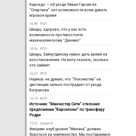
Карседо — об уходе Ливая Гарсии из
"Спартака": нет возможности всем давать
игровое время
16:49
РПЛ
Шварц: здорово, что у нас есть
возможность противостоять
махачкалинскому "Динамо"
16:36
РПЛ
Шварц: Зайнутдинову нужно дать время на
восстановление. Не могу сказать, сколько
это займёт
16:27
РПЛ
Наумов: не думаю, что "Локомотив" на
дистанции сильно пострадает от ухода
Батракова
16:14
АПЛ
Источник: "Манчестер Сити" отклонил
предложение "Барселоны" по трансферу
Родри
15:57
Серия А
Аморим: клуб уровня "Милана" должен
бороться за чемпионство. Мы постараемся