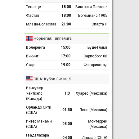
Теплице
18:00
Виктория Пльзень
Фастав
18:00
Богемианс 1905
Млада-Болеслав
21:00
Спарта П
Норвегия: Типпелига
Волеренга
15:00
Будё-Глимт
Викинг
17:00
Сарпсборг 08
Старт
19:00
Фредрикстад
США: Кубок Лиг MLS
Ванкувер
Уайткэпс
1:3
Хуарес (Мексика)
(Канада)
Орландо Сити
01:30
Леон (Мексика)
(США)
Интер Майами
Монтеррей
03:00
(США)
(Мексика)
Гвадалахара
04:00
Даллас (США)