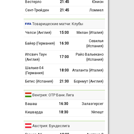
Вестерло
21:45
Юнион
Сент-Трюйден
21:45
Ломмел
Товарищеские матчи: Клубы
Челси (Англия)
15:00
Милан (Италия)
Севилья
Байер (Германия)
16:30
(Испания)
Ипсвич Таун
Райо Вальекано
17:00
(Англия)
(Испания)
Шальке-04
18:00
Аталанта (Италия)
(Германия)
Бетис (Испания)
21:30
Борнмут (Англия)
Венгрия: ОТР Банк Лига
Вашаш
16:30
Залаэгерсег
Кишварда
18:30
Уйпешт
Австрия: Бундеслига