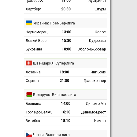
Грацер АК
18:00
Аустрия Л
Хартберг
20:30
Штурм
Украина: Премьер-лига
Черноморец
13:00
Колос
Левый Берег
15:30
Кудровка
Буковина
18:00
Оболонь-Бровар
Швейцария: Суперлига
Лозанна
19:00
Янг Бойз
Серветт
21:30
Грассхоппер
Беларусь: Высшая лига
Белшина
14:00
Динамо Мн
Торпедо-БелАЗ
16:10
Динамо-Брест
Витебск
18:10
Неман
Чехия: Высшая лига