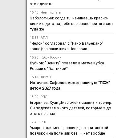
это сделать
15:46
Чемпионаты
Заболотный: когда ты начинаешь красно-
синим с детства, тебя все равно притягивает
туда же
15:35
АПЛ
"Челси" согласовал с "Райо Вальекано"
трансфер защитника Чаварриа
15:26
Кубок России
Бубнов: "Зениту" повезло в матче Кубка
России с "Балтикой"
15:13
Лига 1
Источник: Сафонов может покинуть "ПСЖ"
летом 2027 года
13:00
РПЛ
Егорычев: Хуан Диас очень сильный тренер.
Он подсказал много деталей, которые я до
этого не знал
12:45
РПЛ
Умяров: для меня разницы, с капитанской
повязкой на поле или без, — нет вообще