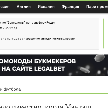
оссия
Англия
Испания
Франция
Пари пром
ение "Барселоны" по трансферу Родри
м 2027 года
а на полгода за нарушение антидопинговых правил
и футбола
ало известно, когда Мангаш