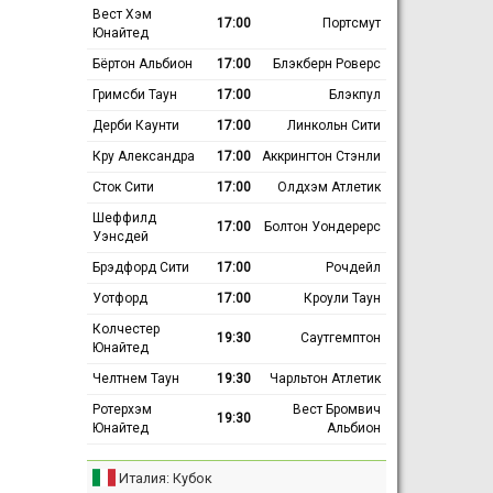
Вест Хэм
17:00
Портсмут
Юнайтед
Бёртон Альбион
17:00
Блэкберн Роверс
Гримсби Таун
17:00
Блэкпул
Дерби Каунти
17:00
Линкольн Сити
Кру Александра
17:00
Аккрингтон Стэнли
Сток Сити
17:00
Олдхэм Атлетик
Шеффилд
17:00
Болтон Уондерерс
Уэнсдей
Брэдфорд Сити
17:00
Рочдейл
Уотфорд
17:00
Кроули Таун
Колчестер
19:30
Саутгемптон
Юнайтед
Челтнем Таун
19:30
Чарльтон Атлетик
Ротерхэм
Вест Бромвич
19:30
Юнайтед
Альбион
Италия: Кубок