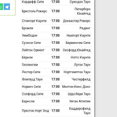
Кардифф Сити
17:00
Суиндон Таун
Питерборо
Бристоль Роверс
17:00
Юнайтед
Стокпорт Каунти
17:00
Донкастер Роверс
Бромли
17:00
Рединг
Уимблдон
17:00
Ньюпорт Каунти
Суонси Сити
17:00
Бирмингем Сити
Лейтон Ориент
17:00
Оксфорд Юнайтед
Бёрнли
17:00
Ноттс Каунти
Гиллингем
17:00
Лутон Таун
Лестер Сити
17:00
Нортгемптон Таун
Флитвуд Таун
17:00
Честерфилд
Норвич Сити
17:00
Милтон-Кинс Донс
Солфорд Сити
17:00
Шрусбери Таун
Барнсли
17:00
Уиган Атлетик
Хаддерсфилд
Престон Норт Энд
17:00
Таун