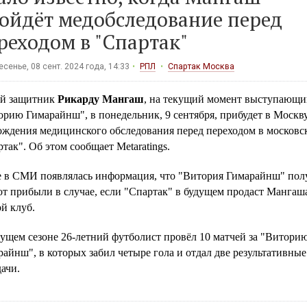
ойдёт медобследование перед
реходом в "Спартак"
сенье, 08 сент. 2024 года, 14:33
РПЛ
Спартак Москва
й защитник
Рикарду Мангаш
, на текущий момент выступающи
рию Гимарайнш", в понедельник, 9 сентября, прибудет в Москву
ождения медицинского обследования перед переходом в московс
так". Об этом сообщает Metaratings.
е в СМИ появлялась информация, что "Витория Гимарайнш" пол
т прибыли в случае, если "Спартак" в будущем продаст Мангаш
й клуб.
кущем сезоне 26-летний футболист провёл 10 матчей за "Витори
айнш", в которых забил четыре гола и отдал две результативные
ачи.