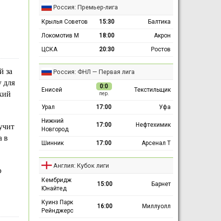
Россия: Премьер-лига
Крылья Советов
15:30
Балтика
Локомотив М
18:00
Акрон
ЦСКА
20:30
Ростов
й за
Россия: ФНЛ — Первая лига
 для
0:0
Енисей
Текстильщик
кий
пер.
Урал
17:00
Уфа
Нижний
17:00
Нефтехимик
учит
Новгород
а в
Шинник
17:00
Арсенал Т
Англия: Кубок лиги
ю
Кембридж
15:00
Барнет
Юнайтед
Куинз Парк
16:00
Миллуолл
Рейнджерс