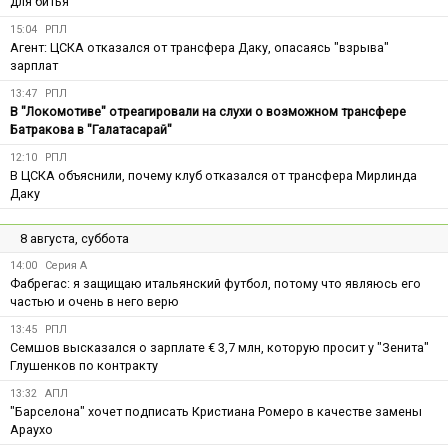
для битья
15:04
РПЛ
Агент: ЦСКА отказался от трансфера Даку, опасаясь "взрыва"
зарплат
13:47
РПЛ
В "Локомотиве" отреагировали на слухи о возможном трансфере
Батракова в "Галатасарай"
12:10
РПЛ
В ЦСКА объяснили, почему клуб отказался от трансфера Мирлинда
Даку
8 августа, суббота
14:00
Серия А
Фабрегас: я защищаю итальянский футбол, потому что являюсь его
частью и очень в него верю
13:45
РПЛ
Семшов высказался о зарплате € 3,7 млн, которую просит у "Зенита"
Глушенков по контракту
13:32
АПЛ
"Барселона" хочет подписать Кристиана Ромеро в качестве замены
Араухо