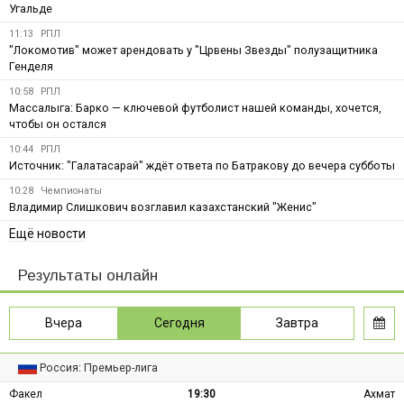
Угальде
11:13
РПЛ
"Локомотив" может арендовать у "Црвены Звезды" полузащитника
Генделя
10:58
РПЛ
Массалыга: Барко — ключевой футболист нашей команды, хочется,
чтобы он остался
10:44
РПЛ
Источник: "Галатасарай" ждёт ответа по Батракову до вечера субботы
10:28
Чемпионаты
Владимир Слишкович возглавил казахстанский "Женис"
Ещё новости
Результаты онлайн
Вчера
Сегодня
Завтра
Россия: Премьер-лига
Факел
19:30
Ахмат