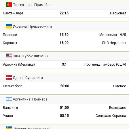
Португалия: Примейра
Санта-Клара
22:15
Насьонал
Украина: Премьер-лига
Полесье
15:30
Металлист 1925
Карпаты
18:00
ЛНЗ Черкассы
США: Кубок Лиг MLS
Америка (Мексика)
3:1
Портленд Тимберс (США)
Дания: Суперлига
Силькеборг
20:00
Оденсе
Аргентина: Примера
Банфилд
01:00
Бельграно
Унион
03:15
Сентраль Кордова
Швеция: Аллсвенскан