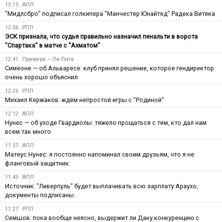
13:15
АПЛ
"Мидлсбро" подписал голкипера "Манчестер Юнайтед" Радека Витека
12:56
РПЛ
ЭСК признала, что судья правильно назначил пенальти в ворота
"Спартака" в матче с "Ахматом"
12:41
Примера — Ла-Лига
Симеоне — об Альваресе: клуб принял решение, которое гендиректор
очень хорошо объяснил
12:26
РПЛ
Михаил Кержаков: ждём непростой игры с "Родиной"
12:12
АПЛ
Нунес — об уходе Гвардиолы: тяжело прощаться с тем, кто дал нам
всем так много
11:57
АПЛ
Матеус Нунес: я постоянно напоминал своим друзьям, что я не
фланговый защитник
11:43
АПЛ
Источник: "Ливерпуль" будет выплачивать всю зарплату Араухо,
документы подписаны
11:27
РПЛ
Семшов: пока вообще неясно, выдержит ли Даку конкуренцию с