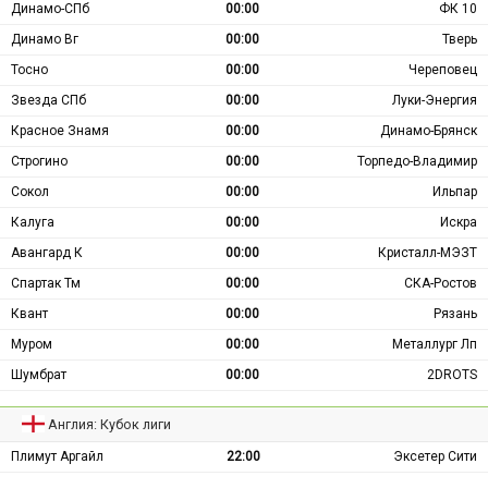
Динамо-СПб
00:00
ФК 10
Динамо Вг
00:00
Тверь
Тосно
00:00
Череповец
Звезда СПб
00:00
Луки-Энергия
Красное Знамя
00:00
Динамо-Брянск
Строгино
00:00
Торпедо-Владимир
Сокол
00:00
Ильпар
Калуга
00:00
Искра
Авангард К
00:00
Кристалл-МЭЗТ
Спартак Тм
00:00
СКА-Ростов
Квант
00:00
Рязань
Муром
00:00
Металлург Лп
Шумбрат
00:00
2DROTS
Англия: Кубок лиги
Плимут Аргайл
22:00
Эксетер Сити