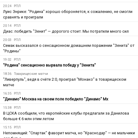
20:24
РПЛ
Луис Энрике: "Родина" хорошо обороняется, к сожалению, не смогли
сравнять и проиграли
20:14
РПЛ
Диас: победить "Зенит" — дорогого стоит. Мы потратили много сил
20:03
РПЛ
Семак высказался о сенсационном домашнем поражении "Зенита" от
"Родины"
19:02
РПЛ
"Родина" сенсационно вырвала победу у "Зенита"
18:36
Товарищеские матчи
"Ливерпуль", ведя в счёте 2:0, проиграл "Монако" в товарищеском
матче
16:35
РПЛ
"Динамо" Москва на своем поле победило "Динамо" Мх
15:38
РПЛ
В ЦСКА сообщили, что европейские клубы предлагали за Данилова
больше € 6 млн этим летом
15:15
РПЛ
Непомнящий: "Спартак" фаворит матча, но "Краснодар" — не мальчики