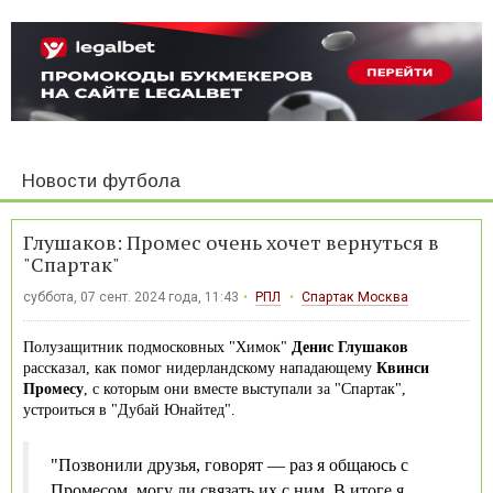
Новости футбола
Глушаков: Промес очень хочет вернуться в
"Спартак"
суббота, 07 сент. 2024 года, 11:43
РПЛ
Спартак Москва
Полузащитник подмосковных "Химок"
Денис Глушаков
рассказал, как помог нидерландскому нападающему
Квинси
Промесу
, с которым они вместе выступали за "Спартак",
устроиться в "Дубай Юнайтед".
"Позвонили друзья, говорят — раз я общаюсь с
Промесом, могу ли связать их с ним. В итоге я