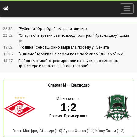
Togg
navig
22:32
"Рубин" и "Оренбург" сыграли вничью
22:02
"Спартак" в третий раз подряд проиграл "Краснодару" дома
1
19:02
"Родина" сенсационно вырвала победу у "Зенита"
16:35
"Динамо" Москва на своем поле победило "Динамо" Мх
13:47
В "Локомотиве" отреагировали на слухи о возможном
трансфере Батракова в "Галатасарай"
Спартак М
—
Краснодар
Матч окончен
1
:
2
Россия: Премьер-лига
Голы: Манфред Угальде (1:0) Лукас Оласа (1:1) Жоау Батчи (1:2)