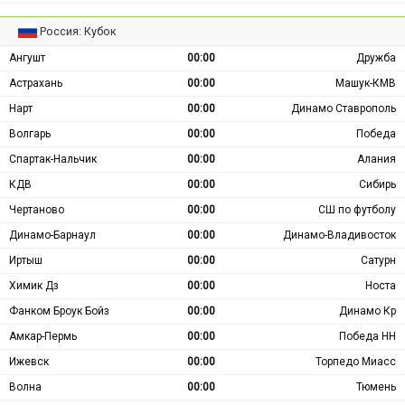
Россия: Кубок
Ангушт
00:00
Дружба
Астрахань
00:00
Машук-КМВ
Нарт
00:00
Динамо Ставрополь
Волгарь
00:00
Победа
Спартак-Нальчик
00:00
Алания
КДВ
00:00
Сибирь
Чертаново
00:00
СШ по футболу
Динамо-Барнаул
00:00
Динамо-Владивосток
Иртыш
00:00
Сатурн
Химик Дз
00:00
Носта
Фанком Броук Бойз
00:00
Динамо Кр
Амкар-Пермь
00:00
Победа НН
Ижевск
00:00
Торпедо Миасс
Волна
00:00
Тюмень