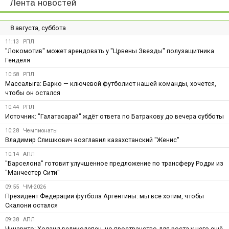
Лента новостей
8 августа, суббота
11:13
РПЛ
"Локомотив" может арендовать у "Црвены Звезды" полузащитника
Генделя
10:58
РПЛ
Массалыга: Барко — ключевой футболист нашей команды, хочется,
чтобы он остался
10:44
РПЛ
Источник: "Галатасарай" ждёт ответа по Батракову до вечера субботы
10:28
Чемпионаты
Владимир Слишкович возглавил казахстанский "Женис"
10:14
АПЛ
"Барселона" готовит улучшенное предложение по трансферу Родри из
"Манчестер Сити"
09:55
ЧМ-2026
Президент Федерации футбола Аргентины: мы все хотим, чтобы
Скалони остался
09:38
АПЛ
Чичарито: Холанд великолепен, но пространство для роста у него ещё