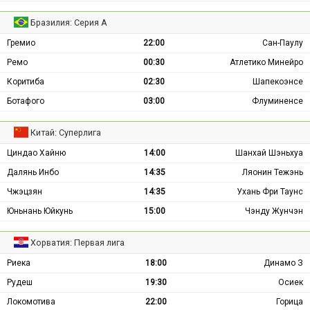
Бразилия: Серия А
Гремио
22:00
Сан-Паулу
Ремо
00:30
Атлетико Минейро
Коритиба
02:30
Шапекоэнсе
Ботафого
03:00
Флуминенсе
Китай: Суперлига
Циндао Хайню
14:00
Шанхай Шэньхуа
Далянь Инбо
14:35
Ляонин Тежэнь
Чжэцзян
14:35
Ухань Фри Таунс
Юньнань Юйкунь
15:00
Чэнду Жунчэн
Хорватия: Первая лига
Риека
18:00
Динамо З
Рудеш
19:30
Осиек
Локомотива
22:00
Горица