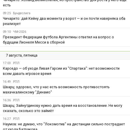
есть
09:25
Бундеслига
Чичарито: дай Кейну два момента у ворот — и он почти наверняка оба
реализует
09:10
ЧМ-2026
Президент Федерации футбола Аргентины ответил на вопрос о
будущем Лионеля Месси в сборной
7 августа, пятница
17:03
РПЛ
Карседо — об уходе Ливая Гарсии из "Спартака": нет возможности
всем давать игровое время
16:49
РПЛ
Шварц: здорово, что у нас есть возможность противостоять
махачкалинскому "Динамо"
16:36
РПЛ
Шварц: Зайнутдинову нужно дать время на восстановление. Не могу
сказать, сколько это займёт
16:27
РПЛ
Наумов: не думаю, что "Локомотив" на дистанции сильно пострадает
от ухода Батракова