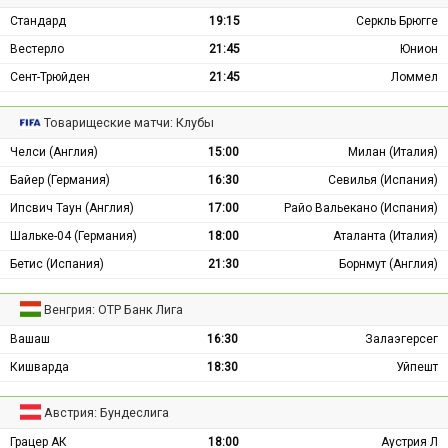
Стандард
19:15
Серкль Брюгге
Вестерло
21:45
Юнион
Сент-Трюйден
21:45
Ломмел
Товарищеские матчи: Клубы
Челси (Англия)
15:00
Милан (Италия)
Байер (Германия)
16:30
Севилья (Испания)
Ипсвич Таун (Англия)
17:00
Райо Вальекано (Испания)
Шальке-04 (Германия)
18:00
Аталанта (Италия)
Бетис (Испания)
21:30
Борнмут (Англия)
Венгрия: ОТР Банк Лига
Вашаш
16:30
Залаэгерсег
Кишварда
18:30
Уйпешт
Австрия: Бундеслига
Грацер АК
18:00
Аустрия Л