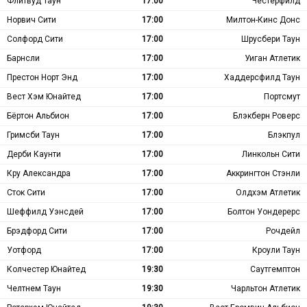
Флитвуд Таун
17:00
Честерфилд
Норвич Сити
17:00
Милтон-Кинс Донс
Солфорд Сити
17:00
Шрусбери Таун
Барнсли
17:00
Уиган Атлетик
Престон Норт Энд
17:00
Хаддерсфилд Таун
Вест Хэм Юнайтед
17:00
Портсмут
Бёртон Альбион
17:00
Блэкберн Роверс
Гримсби Таун
17:00
Блэкпул
Дерби Каунти
17:00
Линкольн Сити
Кру Александра
17:00
Аккрингтон Стэнли
Сток Сити
17:00
Олдхэм Атлетик
Шеффилд Уэнсдей
17:00
Болтон Уондерерс
Брэдфорд Сити
17:00
Рочдейл
Уотфорд
17:00
Кроули Таун
Колчестер Юнайтед
19:30
Саутгемптон
Челтнем Таун
19:30
Чарльтон Атлетик