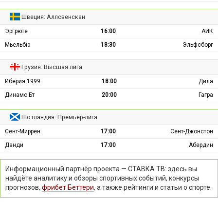
Швеция: Аллсвенскан
Эргрюте
16:00
АИК
Мьельбю
18:30
Эльфсборг
Грузия: Высшая лига
Иберия 1999
18:00
Дила
Динамо Бт
20:00
Гагра
Шотландия: Премьер-лига
Сент-Миррен
17:00
Сент-Джонстон
Данди
17:00
Абердин
Информационный партнёр проекта — СТАВКА ТВ: здесь вы
найдёте аналитику и обзоры спортивных событий, конкурсы
прогнозов,
фрибет Беттери
, а также рейтинги и статьи о спорте.