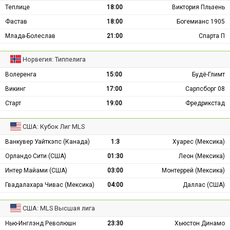
Теплице
18:00
Виктория Пльзень
Фастав
18:00
Богемианс 1905
Млада-Болеслав
21:00
Спарта П
Норвегия: Типпелига
Волеренга
15:00
Будё-Глимт
Викинг
17:00
Сарпсборг 08
Старт
19:00
Фредрикстад
США: Кубок Лиг MLS
Ванкувер Уайткэпс (Канада)
1:3
Хуарес (Мексика)
Орландо Сити (США)
01:30
Леон (Мексика)
Интер Майами (США)
03:00
Монтеррей (Мексика)
Гвадалахара Чивас (Мексика)
04:00
Даллас (США)
США: MLS Высшая лига
Нью-Инглэнд Революшн
23:30
Хьюстон Динамо