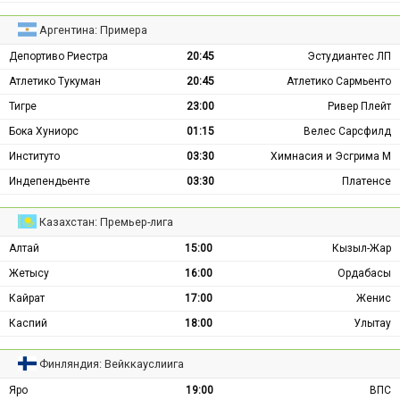
Аргентина: Примера
Депортиво Риестра
20:45
Эстудиантес ЛП
Атлетико Тукуман
20:45
Атлетико Сармьенто
Тигре
23:00
Ривер Плейт
Бока Хуниорс
01:15
Велес Сарсфилд
Институто
03:30
Химнасия и Эсгрима М
Индепендьенте
03:30
Платенсе
Казахстан: Премьер-лига
Алтай
15:00
Кызыл-Жар
Жетысу
16:00
Ордабасы
Кайрат
17:00
Женис
Каспий
18:00
Улытау
Финляндия: Вейккауслиига
Яро
19:00
ВПС