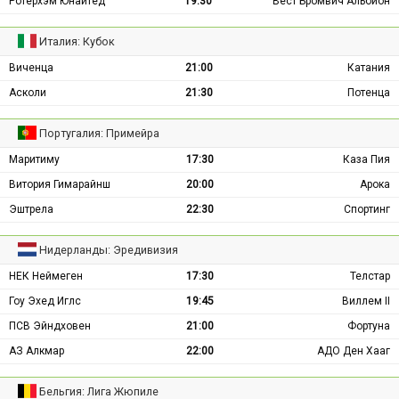
Ротерхэм Юнайтед
19:30
Вест Бромвич Альбион
Италия: Кубок
Виченца
21:00
Катания
Асколи
21:30
Потенца
Португалия: Примейра
Маритиму
17:30
Каза Пия
Витория Гимарайнш
20:00
Арока
Эштрела
22:30
Спортинг
Нидерланды: Эредивизия
НЕК Неймеген
17:30
Телстар
Гоу Эхед Иглс
19:45
Виллем II
ПСВ Эйндховен
21:00
Фортуна
АЗ Алкмар
22:00
АДО Ден Хааг
Бельгия: Лига Жюпиле