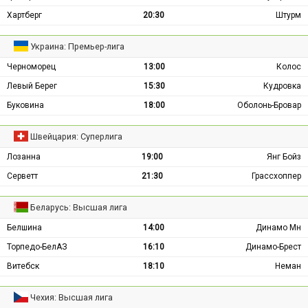
Хартберг
20:30
Штурм
Украина: Премьер-лига
Черноморец
13:00
Колос
Левый Берег
15:30
Кудровка
Буковина
18:00
Оболонь-Бровар
Швейцария: Суперлига
Лозанна
19:00
Янг Бойз
Серветт
21:30
Грассхоппер
Беларусь: Высшая лига
Белшина
14:00
Динамо Мн
Торпедо-БелАЗ
16:10
Динамо-Брест
Витебск
18:10
Неман
Чехия: Высшая лига