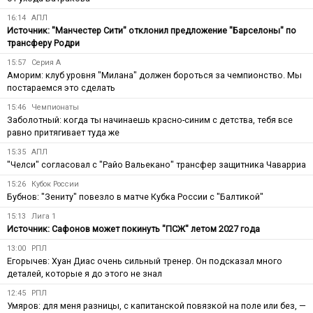
16:14
АПЛ
Источник: "Манчестер Сити" отклонил предложение "Барселоны" по
трансферу Родри
15:57
Серия А
Аморим: клуб уровня "Милана" должен бороться за чемпионство. Мы
постараемся это сделать
15:46
Чемпионаты
Заболотный: когда ты начинаешь красно-синим с детства, тебя все
равно притягивает туда же
15:35
АПЛ
"Челси" согласовал с "Райо Вальекано" трансфер защитника Чаварриа
15:26
Кубок России
Бубнов: "Зениту" повезло в матче Кубка России с "Балтикой"
15:13
Лига 1
Источник: Сафонов может покинуть "ПСЖ" летом 2027 года
13:00
РПЛ
Егорычев: Хуан Диас очень сильный тренер. Он подсказал много
деталей, которые я до этого не знал
12:45
РПЛ
Умяров: для меня разницы, с капитанской повязкой на поле или без, —