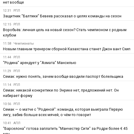
нет вообще
12:31
РПЛ
Защитник "Балтики" Бевеев рассказал о целях команды на сезон
12:15
РПЛ
Воробьёв: личная цель на новый сезон? Стать чемпионом с родным
клубом
11:58
Чемпионаты
Новым главным тренером сборной Казахстана станет Джон вант Схип
11:44
РПЛ
"Родина" арендует у "Ахмата" Мансилью
11:29
РПЛ
Семак: нужно понять, зачем вообще вводили паспорт болельщика
11:14
РПЛ
Семак: никакой конкретики по Энрике нет, предложений нет. Он
набирает форму
10:56
РПЛ
Семак — о матче с "Родиной": команда, которая выиграла Первую
лигу, забив больше всех мячей, о чём-то говорит
10:41
АПЛ
"Барселона" готова заплатить "Манчестер Сити" за Родри более € 45
млн