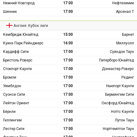
Нижний Новгород
17:00
Нефтехимик
Шинник
17:00
Арсенал Т
Англия: Кубок лиги
Кембридж Юнайтед
15:00
Барнет
Куинз Парк Рейнджерс
16:00
Миллуолл
Кардифф Сити
17:00
Суиндон Таун
Бристоль Роверс
17:00
Питерборо Юнайтед
Стокпорт Каунти
17:00
Донкастер Роверс
Бромли
17:00
Рединг
Уимблдон
17:00
Ньюпорт Каунти
Суонси Сити
17:00
Бирмингем Сити
Лейтон Ориент
17:00
Оксфорд Юнайтед
Бёрнли
17:00
Ноттс Каунти
Гиллингем
17:00
Лутон Таун
Лестер Сити
17:00
Нортгемптон Таун