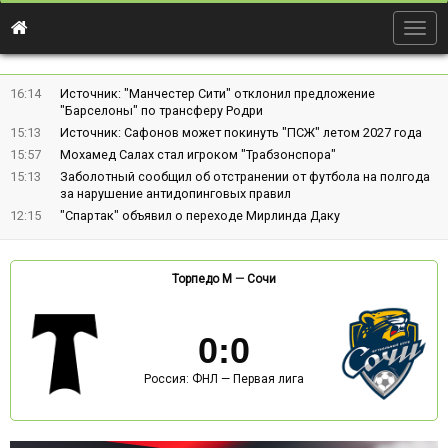
Togg
navig
16:14
Источник: "Манчестер Сити" отклонил предложение
"Барселоны" по трансферу Родри
15:13
Источник: Сафонов может покинуть "ПСЖ" летом 2027 года
15:57
Мохамед Салах стал игроком "Трабзонспора"
15:13
Заболотный сообщил об отстранении от футбола на полгода
за нарушение антидопинговых правил
12:15
"Спартак" объявил о переходе Мирлинда Даку
Торпедо М
—
Сочи
0
:
0
Россия: ФНЛ — Первая лига