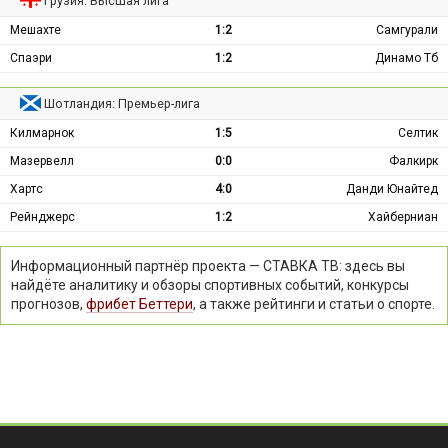
Грузия: Высшая лига
Мешахте
1:2
Самгурали
Спаэри
1:2
Динамо Тб
Шотландия: Премьер-лига
Килмарнок
1:5
Селтик
Мазервелл
0:0
Фалкирк
Хартс
4:0
Данди Юнайтед
Рейнджерс
1:2
Хайберниан
Информационный партнёр проекта — СТАВКА ТВ: здесь вы
найдёте аналитику и обзоры спортивных событий, конкурсы
прогнозов,
фрибет Беттери
, а также рейтинги и статьи о спорте.