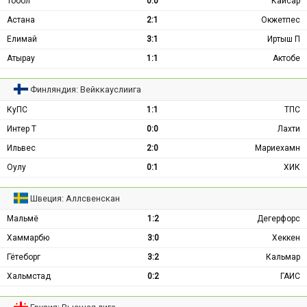
Тобол
0:0
Кайсар
Астана
2:1
Окжетпес
Елимай
3:1
Иртыш П
Атырау
1:1
Актобе
Финляндия: Вейккауслиига
КуПС
1:1
ТПС
Интер Т
0:0
Лахти
Ильвес
2:0
Мариехамн
Оулу
0:1
ХИК
Швеция: Аллсвенскан
Мальмё
1:2
Дегерфорс
Хаммарбю
3:0
Хеккен
Гётеборг
3:2
Кальмар
Хальмстад
0:2
ГАИС