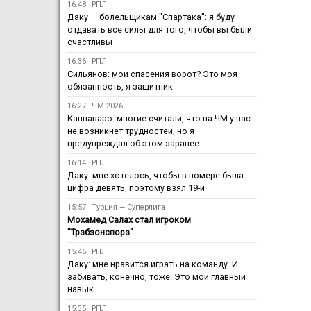
16:48
РПЛ
Даку — болельщикам "Спартака": я буду
отдавать все силы для того, чтобы вы были
счастливы
16:36
РПЛ
Сильянов: мои спасения ворот? Это моя
обязанность, я защитник
16:27
ЧМ-2026
Каннаваро: многие считали, что на ЧМ у нас
не возникнет трудностей, но я
предупреждал об этом заранее
16:14
РПЛ
Даку: мне хотелось, чтобы в номере была
цифра девять, поэтому взял 19-й
15:57
Турция — Суперлига
Мохамед Салах стал игроком
"Трабзонспора"
15:46
РПЛ
Даку: мне нравится играть на команду. И
забивать, конечно, тоже. Это мой главный
навык
15:35
РПЛ