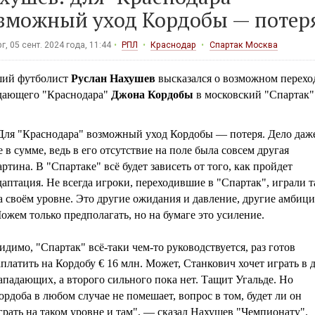
зможный уход Кордобы — потер
г, 05 сент. 2024 года, 11:44
РПЛ
Краснодар
Спартак Москва
ий футболист
Руслан Нахушев
высказался о возможном перехо
дающего "Краснодара"
Джона Кордобы
в московский "Спартак"
Для "Краснодара" возможный уход Кордобы — потеря. Дело даж
е в сумме, ведь в его отсутствие на поле была совсем другая
артина. В "Спартаке" всё будет зависеть от того, как пройдет
даптация. Не всегда игроки, переходившие в "Спартак", играли т
а своём уровне. Это другие ожидания и давление, другие амбици
ожем только предполагать, но на бумаге это усиление.
идимо, "Спартак" всё-таки чем-то руководствуется, раз готов
аплатить на Кордобу € 16 млн. Может, Станкович хочет играть в 
ападающих, а второго сильного пока нет. Тащит Угальде. Но
ордоба в любом случае не помешает, вопрос в том, будет ли он
грать на таком уровне и там", — сказал Нахушев "Чемпионату".