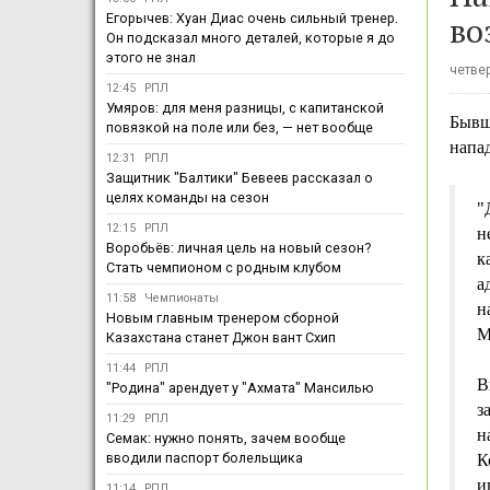
во
Егорычев: Хуан Диас очень сильный тренер.
Он подсказал много деталей, которые я до
этого не знал
четвер
12:45
РПЛ
Умяров: для меня разницы, с капитанской
Бывш
повязкой на поле или без, — нет вообще
напа
12:31
РПЛ
Защитник "Балтики" Бевеев рассказал о
целях команды на сезон
"
12:15
РПЛ
н
Воробьёв: личная цель на новый сезон?
к
Стать чемпионом с родным клубом
а
11:58
Чемпионаты
н
Новым главным тренером сборной
М
Казахстана станет Джон вант Схип
11:44
РПЛ
В
"Родина" арендует у "Ахмата" Мансилью
з
11:29
РПЛ
н
Семак: нужно понять, зачем вообще
вводили паспорт болельщика
К
и
11:14
РПЛ