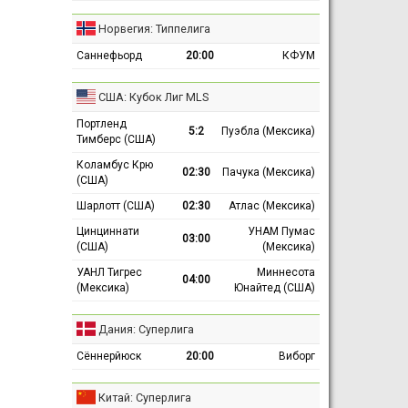
Норвегия: Типпелига
Саннефьорд
20:00
КФУМ
США: Кубок Лиг MLS
Портленд
5:2
Пуэбла (Мексика)
Тимберс (США)
Коламбус Крю
02:30
Пачука (Мексика)
(США)
Шарлотт (США)
02:30
Атлас (Мексика)
Цинциннати
УНАМ Пумас
03:00
(США)
(Мексика)
УАНЛ Тигрес
Миннесота
04:00
(Мексика)
Юнайтед (США)
Дания: Суперлига
Сённерйюск
20:00
Виборг
Китай: Суперлига