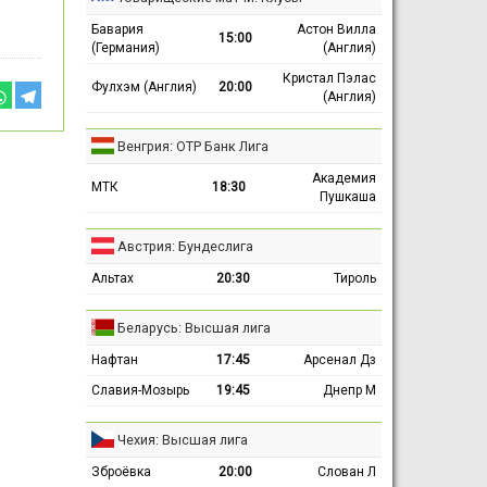
Бавария
Астон Вилла
15:00
(Германия)
(Англия)
Кристал Пэлас
Фулхэм (Англия)
20:00
(Англия)
Венгрия: ОТР Банк Лига
Академия
МТК
18:30
Пушкаша
Австрия: Бундеслига
Альтах
20:30
Тироль
Беларусь: Высшая лига
Нафтан
17:45
Арсенал Дз
Славия-Мозырь
19:45
Днепр М
Чехия: Высшая лига
Зброёвка
20:00
Слован Л