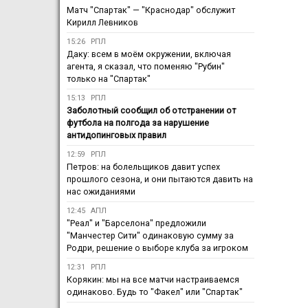
Матч "Спартак" — "Краснодар" обслужит
Кирилл Левников
15:26
РПЛ
Даку: всем в моём окружении, включая
агента, я сказал, что поменяю "Рубин"
только на "Спартак"
15:13
РПЛ
Заболотный сообщил об отстранении от
футбола на полгода за нарушение
антидопинговых правил
12:59
РПЛ
Петров: на болельщиков давит успех
прошлого сезона, и они пытаются давить на
нас ожиданиями
12:45
АПЛ
"Реал" и "Барселона" предложили
"Манчестер Сити" одинаковую сумму за
Родри, решение о выборе клуба за игроком
12:31
РПЛ
Корякин: мы на все матчи настраиваемся
одинаково. Будь то "Факел" или "Спартак"