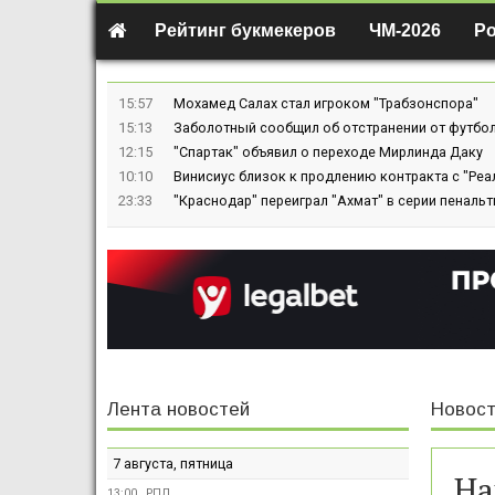
Рейтинг букмекеров
ЧМ-2026
Р
15:57
Мохамед Салах стал игроком "Трабзонспора"
15:13
Заболотный сообщил об отстранении от футбол
12:15
"Спартак" объявил о переходе Мирлинда Даку
10:10
Винисиус близок к продлению контракта с "Реа
23:33
"Краснодар" переиграл "Ахмат" в серии пенальт
Лента новостей
Новост
7 августа, пятница
На
13:00
РПЛ