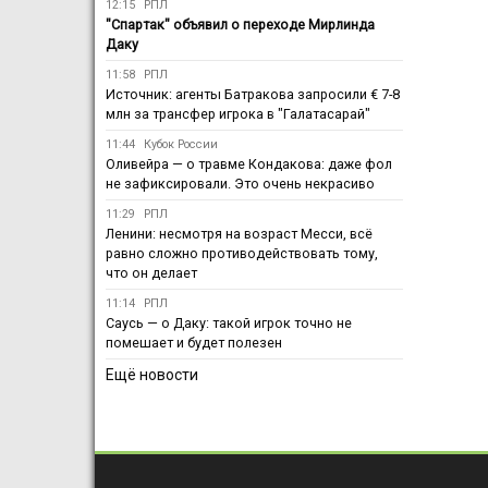
12:15
РПЛ
"Спартак" объявил о переходе Мирлинда
Даку
11:58
РПЛ
Источник: агенты Батракова запросили € 7-8
млн за трансфер игрока в "Галатасарай"
11:44
Кубок России
Оливейра — о травме Кондакова: даже фол
не зафиксировали. Это очень некрасиво
11:29
РПЛ
Ленини: несмотря на возраст Месси, всё
равно сложно противодействовать тому,
что он делает
11:14
РПЛ
Саусь — о Даку: такой игрок точно не
помешает и будет полезен
Ещё новости