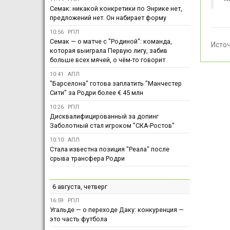
Семак: никакой конкретики по Энрике нет,
предложений нет. Он набирает форму
10:56
РПЛ
Семак — о матче с "Родиной": команда,
Исто
которая выиграла Первую лигу, забив
больше всех мячей, о чём-то говорит
10:41
АПЛ
"Барселона" готова заплатить "Манчестер
Сити" за Родри более € 45 млн
10:26
РПЛ
Дисквалифицированный за допинг
Заболотный стал игроком "СКА-Ростов"
10:10
АПЛ
Стала известна позиция "Реала" после
срыва трансфера Родри
6 августа, четверг
16:59
РПЛ
Угальде — о переходе Даку: конкуренция —
это часть футбола