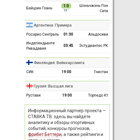
Шэньчжэнь Пэн
1:0
Бэйцзин Гоань
Сити
19 ′
Аргентина: Примера
Росарио Сентраль
01:30
Альдосиви
Индепендьенте
03:45
Эстудиантес РК
Ривадавия
Финляндия: Вейккауслиига
СИК
19:00
Гнистан
Грузия: Высшая лига
Рустави
19:00
Торпедо Кт
Информационный партнёр проекта —
СТАВКА ТВ: здесь вы найдёте
аналитику и обзоры спортивных
событий, конкурсы прогнозов,
фрибет Беттери
, а также рейтинги и