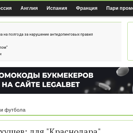
оссия
Англия
Испания
Франция
Пари пром
а на полгода за нарушение антидопинговых правил
лом"
и
и футбола
хушев: для "Краснодара"