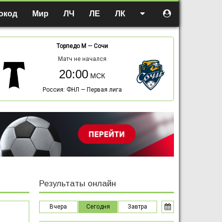
окод
Мир
ЛЧ
ЛЕ
ЛК
Торпедо М
—
Сочи
Матч не начался
20:00
Россия: ФНЛ — Первая лига
Результаты онлайн
Вчера
Сегодня
Завтра