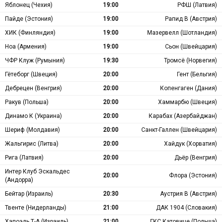
Яблонец (Чехия)
19:00
РФШ (Латвия)
Пайде (Эстония)
19:00
Рапид В (Австрия)
ХИК (Финляндия)
19:00
Мазервелл (Шотландия)
Ноа (Армения)
19:00
Сьон (Швейцария)
ЧФР Клуж (Румыния)
19:30
Тромсё (Норвегия)
Гётеборг (Швеция)
20:00
Гент (Бельгия)
Дебрецен (Венгрия)
20:00
Копенгаген (Дания)
Ракув (Польша)
20:00
Хаммарбю (Швеция)
Динамо К (Украина)
20:00
Карабах (Азербайджан)
Шериф (Молдавия)
20:00
Санкт-Галлен (Швейцария)
Жальгирис (Литва)
20:00
Хайдук (Хорватия)
Рига (Латвия)
20:00
Дьёр (Венгрия)
Интер Клуб Эскальдес
20:00
Флора (Эстония)
(Андорра)
Бейтар (Израиль)
20:30
Аустрия В (Австрия)
Твенте (Нидерланды)
21:00
ДАК 1904 (Словакия)
Хапоэль Т-А (Израиль)
21:00
ГКС Катовице (Польша)