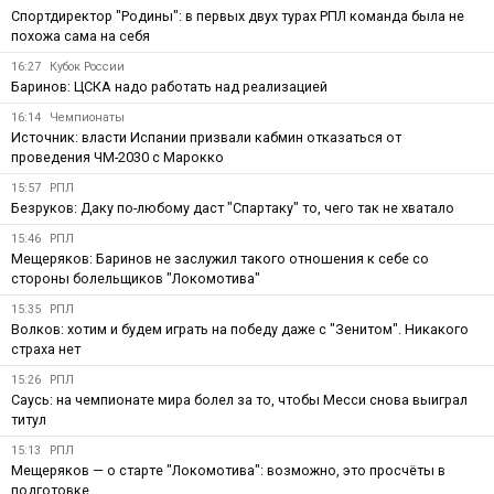
Спортдиректор "Родины": в первых двух турах РПЛ команда была не
похожа сама на себя
16:27
Кубок России
Баринов: ЦСКА надо работать над реализацией
16:14
Чемпионаты
Источник: власти Испании призвали кабмин отказаться от
проведения ЧМ-2030 с Марокко
15:57
РПЛ
Безруков: Даку по-любому даст "Спартаку" то, чего так не хватало
15:46
РПЛ
Мещеряков: Баринов не заслужил такого отношения к себе со
стороны болельщиков "Локомотива"
15:35
РПЛ
Волков: хотим и будем играть на победу даже с "Зенитом". Никакого
страха нет
15:26
РПЛ
Саусь: на чемпионате мира болел за то, чтобы Месси снова выиграл
титул
15:13
РПЛ
Мещеряков — о старте "Локомотива": возможно, это просчёты в
подготовке