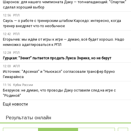
Шаронов: для нашего чемпионата Даку — топ-нападающий. "Спартак"
сделал хороший выбор
12:56
РПЛ
Саусь — о работе с тренерским штабом Карседо: интересно, когда
тренер внедряет что-то необычное
12:42
РПЛ
Егорычев: мы идём от игры к игре — думаю, всё будет хорошо. Надо
немножко адаптироваться к РПЛ
12:28
РПЛ
Гурцкая: "Зенит" пытается продать Луиса Энрике, но не берут
12:03
АПЛ
Источник: "Арсенал" и "Ньюкасл" согласовали трансфер Бруно
Гимарайнса
11:16
Кубок России
Безруков: не думаю, что проводы Даку оставили след на игре с
"Родиной"
Ещё новости
Результаты онлайн