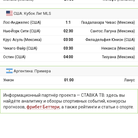
США: Кубок Лиг MLS
Лос-Анджелес (США)
1:1
Гвадалахара Чивас (Мексика)
Нью-Йорк Сити (США)
02:30
Сантос Лагуна (Мексика)
Крус Асуль (Мексика)
03:00
Филадельфия Юнион (США)
Чикаго Файр (США)
03:30
Некакса (Мексика)
Остин (США)
04:00
Тихуана (Мексика)
Аргентина: Примера
Унион
01:00
Ланус
Информационный партнёр проекта — СТАВКА ТВ: здесь вы
найдёте аналитику и обзоры спортивных событий, конкурсы
прогнозов,
фрибет Беттери
, а также рейтинги и статьи о спорте.