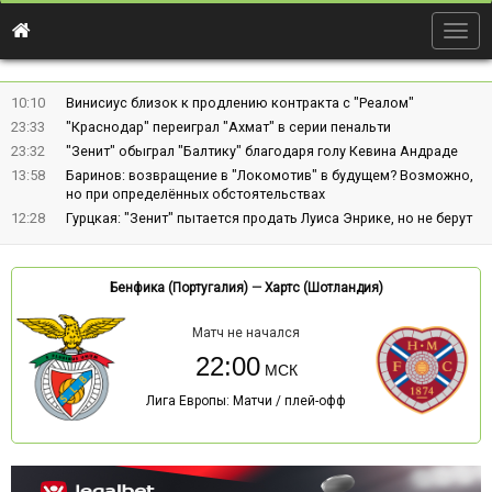
Togg
navig
10:10
Винисиус близок к продлению контракта с "Реалом"
23:33
"Краснодар" переиграл "Ахмат" в серии пенальти
23:32
"Зенит" обыграл "Балтику" благодаря голу Кевина Андраде
13:58
Баринов: возвращение в "Локомотив" в будущем? Возможно,
но при определённых обстоятельствах
12:28
Гурцкая: "Зенит" пытается продать Луиса Энрике, но не берут
Бенфика (Португалия)
—
Хартс (Шотландия)
Матч не начался
22:00
Лига Европы: Матчи / плей-офф