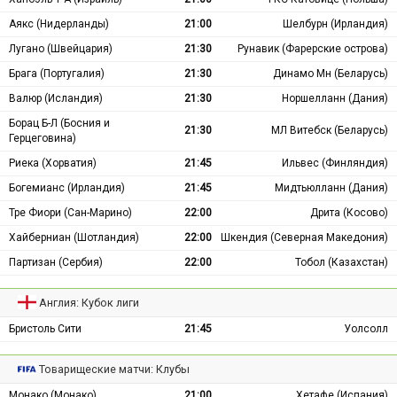
Аякс (Нидерланды)
21:00
Шелбурн (Ирландия)
Лугано (Швейцария)
21:30
Рунавик (Фарерские острова)
Брага (Португалия)
21:30
Динамо Мн (Беларусь)
Валюр (Исландия)
21:30
Норшелланн (Дания)
Борац Б-Л (Босния и
21:30
МЛ Витебск (Беларусь)
Герцеговина)
Риека (Хорватия)
21:45
Ильвес (Финляндия)
Богемианс (Ирландия)
21:45
Мидтьюлланн (Дания)
Тре Фиори (Сан-Марино)
22:00
Дрита (Косово)
Хайберниан (Шотландия)
22:00
Шкендия (Северная Македония)
Партизан (Сербия)
22:00
Тобол (Казахстан)
Англия: Кубок лиги
Бристоль Сити
21:45
Уолсолл
Товарищеские матчи: Клубы
Монако (Монако)
21:00
Хетафе (Испания)