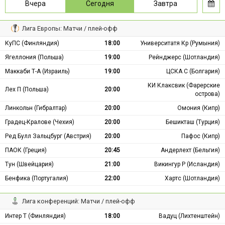
Вчера
Сегодня
Завтра
Лига Европы: Матчи / плей-офф
КуПС (Финляндия)
18:00
Университатя Кр (Румыния)
Ягеллония (Польша)
19:00
Рейнджерс (Шотландия)
Маккаби Т-А (Израиль)
19:00
ЦСКА С (Болгария)
КИ Клаксвик (Фарерские
Лех П (Польша)
20:00
острова)
Линкольн (Гибралтар)
20:00
Омония (Кипр)
Градец-Кралове (Чехия)
20:00
Бешикташ (Турция)
Ред Булл Зальцбург (Австрия)
20:00
Пафос (Кипр)
ПАОК (Греция)
20:45
Андерлехт (Бельгия)
Тун (Швейцария)
21:00
Викингур Р (Исландия)
Бенфика (Португалия)
22:00
Хартс (Шотландия)
Лига конференций: Матчи / плей-офф
Интер Т (Финляндия)
18:00
Вадуц (Лихтенштейн)