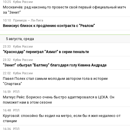
10:25
Кубок России
Москвичёв: рад наконец-то провести свой первый официальный матч
за "Зенит"
10:10
Примера — Ла-Лига
Винисиус близок к продлению контракта с "Реалом"
5 августа, среда
23:33
Кубок России
"Краснодар" переиграл "Ахмат" в серии пенальти
23:32
Кубок России
"Зенит" обыграл "Балтику" благодаря голу Кевина Андраде
22:02
Кубок России
Павел Полех стал самым молодым автором гола в истории
"Спартака"
16:59
РПЛ
Матеус Рейс: Бориско очень быстро адаптировался в ЦСКА. Он
поможет нам в этом сезоне
16:48
РПЛ
Круговой: спокойно бы ездил на метро, если бы я жил недалеко от
станции
16:36
РПЛ