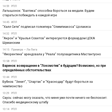
14:59
РПЛ
Латышонок: "Балтика" способна бороться за медали. Будем
стараться побеждать в каждой игре
14:45
АПЛ
"Халл Сити" подписал голкипера "Олимпиакоса" Цолакиса
14:32
РПЛ
"Акрон" и "Крылья Советов" интересуются форвардом ЦСКА
Шуманским
14:15
Примера — Ла-Лига
"Фиорентина" арендовала у "Реала" полузащитника Мастантуоно
13:58
РПЛ
Баринов: возвращение в "Локомотив" в будущем? Возможно, но при
определённых обстоятельствах
13:44
РПЛ
Бубнов: "Зенит", "Спартак" и "Краснодар" будут бороться за
чемпионство
13:29
РПЛ
Саусь: сейчас могу сказать, что меня уже почти ничего не беспокоит.
Спасибо медицинскому штабу
13:14
РПЛ