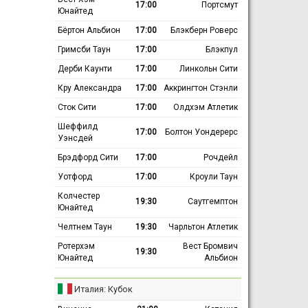
17:00
Портсмут
Юнайтед
Бёртон Альбион
17:00
Блэкберн Роверс
Гримсби Таун
17:00
Блэкпул
Дерби Каунти
17:00
Линкольн Сити
Кру Александра
17:00
Аккрингтон Стэнли
Сток Сити
17:00
Олдхэм Атлетик
Шеффилд
17:00
Болтон Уондерерс
Уэнсдей
Брэдфорд Сити
17:00
Рочдейл
Уотфорд
17:00
Кроули Таун
Колчестер
19:30
Саутгемптон
Юнайтед
Челтнем Таун
19:30
Чарльтон Атлетик
Ротерхэм
Вест Бромвич
19:30
Юнайтед
Альбион
Италия: Кубок