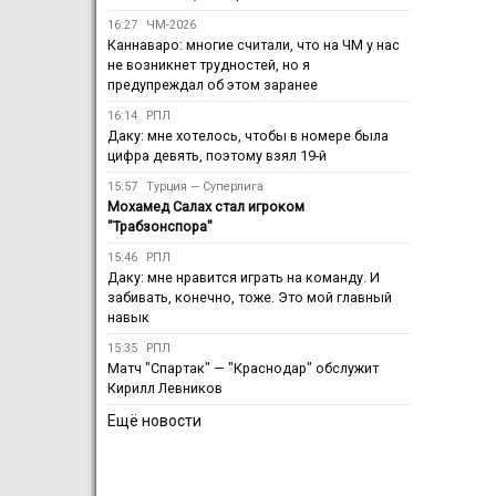
16:27
ЧМ-2026
Каннаваро: многие считали, что на ЧМ у нас
не возникнет трудностей, но я
предупреждал об этом заранее
16:14
РПЛ
Даку: мне хотелось, чтобы в номере была
цифра девять, поэтому взял 19-й
15:57
Турция — Суперлига
Мохамед Салах стал игроком
"Трабзонспора"
15:46
РПЛ
Даку: мне нравится играть на команду. И
забивать, конечно, тоже. Это мой главный
навык
15:35
РПЛ
Матч "Спартак" — "Краснодар" обслужит
Кирилл Левников
Ещё новости