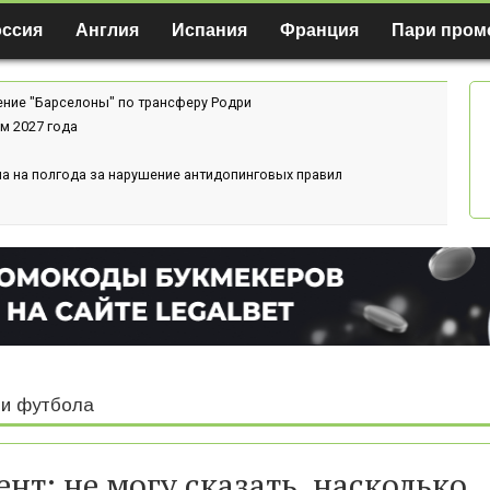
оссия
Англия
Испания
Франция
Пари пром
ение "Барселоны" по трансферу Родри
м 2027 года
а на полгода за нарушение антидопинговых правил
и футбола
ент: не могу сказать, насколько