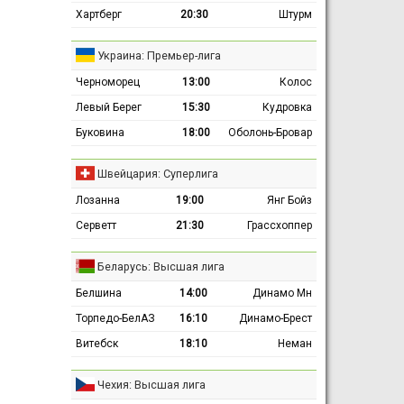
Хартберг
20:30
Штурм
Украина: Премьер-лига
Черноморец
13:00
Колос
Левый Берег
15:30
Кудровка
Буковина
18:00
Оболонь-Бровар
Швейцария: Суперлига
Лозанна
19:00
Янг Бойз
Серветт
21:30
Грассхоппер
Беларусь: Высшая лига
Белшина
14:00
Динамо Мн
Торпедо-БелАЗ
16:10
Динамо-Брест
Витебск
18:10
Неман
Чехия: Высшая лига