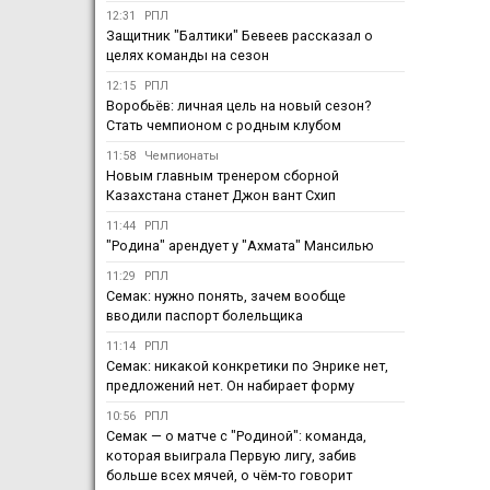
12:31
РПЛ
Защитник "Балтики" Бевеев рассказал о
целях команды на сезон
12:15
РПЛ
Воробьёв: личная цель на новый сезон?
Стать чемпионом с родным клубом
11:58
Чемпионаты
Новым главным тренером сборной
Казахстана станет Джон вант Схип
11:44
РПЛ
"Родина" арендует у "Ахмата" Мансилью
11:29
РПЛ
Семак: нужно понять, зачем вообще
вводили паспорт болельщика
11:14
РПЛ
Семак: никакой конкретики по Энрике нет,
предложений нет. Он набирает форму
10:56
РПЛ
Семак — о матче с "Родиной": команда,
которая выиграла Первую лигу, забив
больше всех мячей, о чём-то говорит