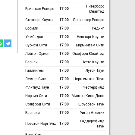
Питерборо
Бристоль Роверс
17:00
Юнайтед
Стокпорт Каунти
17:00
Донкастер Роверс
Бромли
17:00
Рединг
Уимблдон
17:00
Ньюпорт Каунти
Суонси Сити
17:00
Бирмингем Сити
Лейтон Ориент
17:00
Оксфорд Юнайтед
Бёрнли
17:00
Ноттс Каунти
Гиллингем
17:00
Лутон Таун
Лестер Сити
17:00
Нортгемптон Таун
Флитвуд Таун
17:00
Честерфилд
Норвич Сити
17:00
Милтон-Кинс Донс
Солфорд Сити
17:00
Шрусбери Таун
Барнсли
17:00
Уиган Атлетик
Хаддерсфилд
Престон Норт Энд
17:00
Таун
Вест Хэм