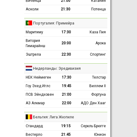
Виченца
21:00
Катания
Асколи
21:30
Потенца
Португалия: Примейра
Маритиму
17:30
Каза Пия
Витория
20:00
Арока
Гимарайнш
Эштрела
22:30
Спортинг
Нидерланды: Эредивизия
НЕК Неймеген
17:30
Телстар
Гоу Эхед Иглс
19:45
Виллем II
ПСВ Эйндховен
21:00
Фортуна
АЗ Алкмар
22:00
АДО Ден Хааг
Бельгия: Лига Жюпиле
Стандард
19:15
Серкль Брюгге
Вестерло
21:45
Юнион