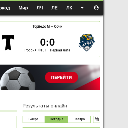
окод
Мир
ЛЧ
ЛЕ
ЛК
Торпедо М
—
Сочи
0
:
0
Россия: ФНЛ — Первая лига
Результаты онлайн
Вчера
Сегодня
Завтра