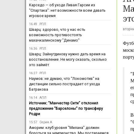
Ма
Карседо — об уходе Ливая Гарсии из
"Спартака": нет возможности всем давать
эт
игровое время
16:49
РПЛ
вторни
Шварц: здорово, что у нас есть
возможность противостоять
махачкалинскому "Динамо"
Футб
16:36
РПЛ
моско
Шварц: Зайнутдинову нужно дать время на
порт
восстановление. Не могу сказать, сколько
это займёт
16:27
РПЛ
"
Наумов: не думаю, что "Локомотив" на
М
дистанции сильно пострадает от ухода
е
Батракова
п
16:14
АПЛ
с
Источник: "Манчестер Сити" отклонил
предложение "Барселоны" по трансферу
Родри
В
"
15:57
Серия А
Аморим: клуб уровня "Милана" должен
п
бороться за чемпионство. Мы постараемся