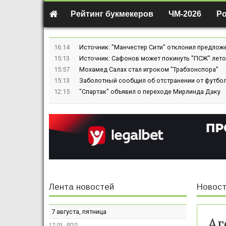
Рейтинг букмекеров
ЧМ-2026
Р
16:14
Источник: "Манчестер Сити" отклонил предлож
15:13
Источник: Сафонов может покинуть "ПСЖ" лето
15:57
Мохамед Салах стал игроком "Трабзонспора"
15:13
Заболотный сообщил об отстранении от футбол
12:15
"Спартак" объявил о переходе Мирлинда Даку
Лента новостей
Новост
7 августа, пятница
Аг
17:03
РПЛ