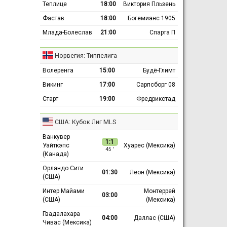
Теплице
18:00
Виктория Пльзень
Фастав
18:00
Богемианс 1905
Млада-Болеслав
21:00
Спарта П
Норвегия: Типпелига
Волеренга
15:00
Будё-Глимт
Викинг
17:00
Сарпсборг 08
Старт
19:00
Фредрикстад
США: Кубок Лиг MLS
Ванкувер
1:1
Уайткэпс
Хуарес (Мексика)
45 ′
(Канада)
Орландо Сити
01:30
Леон (Мексика)
(США)
Интер Майами
Монтеррей
03:00
(США)
(Мексика)
Гвадалахара
04:00
Даллас (США)
Чивас (Мексика)