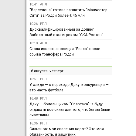
10:41
АПЛ
"Барселона" готова заплатить "Манчестер
Сити" за Родри более € 45 млн
10:26
РПЛ
Дисквалифицированный за допинг
Заболотный стал игроком "СКА-Ростов"
10:10
АПЛ
Стала известна позиция "Реала" после
срыва трансфера Родри
6 августа, четверг
16:59
РПЛ
Угальде — о переходе Даку: конкуренция —
это часть футбола
16:48
РПЛ
Даку — болельщикам "Спартака": я буду
отдавать все силы для того, чтобы вы были
счастливы
16:36
РПЛ
Сильянов: мои спасения ворот? Это моя
обязанность, я защитник