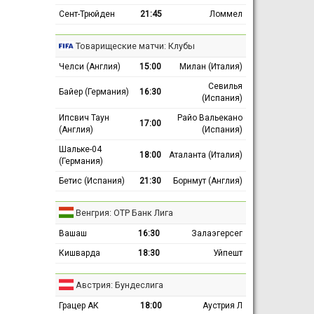
Сент-Трюйден
21:45
Ломмел
Товарищеские матчи: Клубы
Челси (Англия)
15:00
Милан (Италия)
Севилья
Байер (Германия)
16:30
(Испания)
Ипсвич Таун
Райо Вальекано
17:00
(Англия)
(Испания)
Шальке-04
18:00
Аталанта (Италия)
(Германия)
Бетис (Испания)
21:30
Борнмут (Англия)
Венгрия: ОТР Банк Лига
Вашаш
16:30
Залаэгерсег
Кишварда
18:30
Уйпешт
Австрия: Бундеслига
Грацер АК
18:00
Аустрия Л