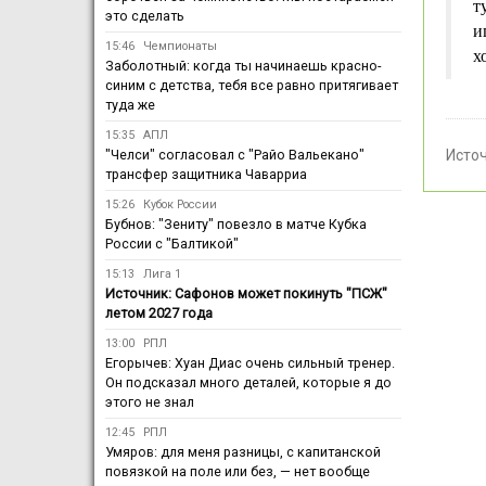
т
это сделать
и
15:46
Чемпионаты
х
Заболотный: когда ты начинаешь красно-
синим с детства, тебя все равно притягивает
туда же
15:35
АПЛ
"Челси" согласовал с "Райо Вальекано"
Исто
трансфер защитника Чаварриа
15:26
Кубок России
Бубнов: "Зениту" повезло в матче Кубка
России с "Балтикой"
15:13
Лига 1
Источник: Сафонов может покинуть "ПСЖ"
летом 2027 года
13:00
РПЛ
Егорычев: Хуан Диас очень сильный тренер.
Он подсказал много деталей, которые я до
этого не знал
12:45
РПЛ
Умяров: для меня разницы, с капитанской
повязкой на поле или без, — нет вообще