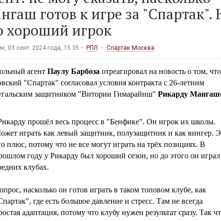
нгаш готов к игре за "Спартак". 
о хороший игрок
к, 03 сент. 2024 года, 15:35
РПЛ
Спартак Москва
ольный агент
Паулу Барбоза
отреагировал на новость о том, что
вский "Спартак" согласовал условия контракта с 26-летним
угальским защитником "Витории Гимарайнш"
Рикарду Мангаш
Рикарду прошёл весь процесс в "Бенфике". Он игрок их школы.
ожет играть как левый защитник, полузащитник и как вингер. Э
го плюс, потому что не все могут играть на трёх позициях. В
рошлом году у Рикарду был хороший сезон, но до этого он играл
редних клубах.
опрос, насколько он готов играть в таком топовом клубе, как
Спартак", где есть большое давление и стресс. Там не всегда
ростая адаптация, потому что клубу нужен результат сразу. Так ч