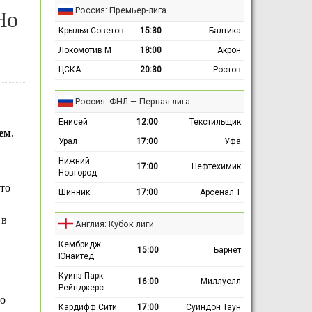
Россия: Премьер-лига
Но
Крылья Советов
15:30
Балтика
Локомотив М
18:00
Акрон
ЦСКА
20:30
Ростов
Россия: ФНЛ — Первая лига
Енисей
12:00
Текстильщик
ем
.
Урал
17:00
Уфа
Нижний
17:00
Нефтехимик
Новгород
то
Шинник
17:00
Арсенал Т
 в
Англия: Кубок лиги
Кембридж
15:00
Барнет
Юнайтед
Куинз Парк
16:00
Миллуолл
Рейнджерс
то
Кардифф Сити
17:00
Суиндон Таун