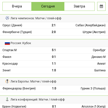
Вчера
Сегодня
Завтра
Лига чемпионов: Матчи / плей-офф
Орхус (Дания)
2:1
Сабах (Азербайджан)
Фенербахче (Турция)
2:0
Штурм (Австрия)
Россия: Кубок
Спартак М
5:1
Оренбург
Факел
0:1
Динамо М
Краснодар
1:1
Ахмат
Зенит
1:0
Балтика
Лига Европы: Матчи / плей-офф
Ференцварош (Венгрия)
1:0
Гурник З (Польша)
Лига конференций: Матчи / плей-офф
Бранн (Норвегия)
0:1
Аполлон Л (Кипр)