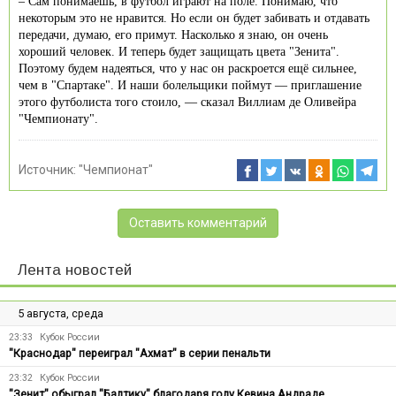
– Сам понимаешь, в футбол играют на поле. Понимаю, что
некоторым это не нравится. Но если он будет забивать и отдавать
передачи, думаю, его примут. Насколько я знаю, он очень
хороший человек. И теперь будет защищать цвета "Зенита".
Поэтому будем надеяться, что у нас он раскроется ещё сильнее,
чем в "Спартаке". И наши болельщики поймут — приглашение
этого футболиста того стоило, — сказал Виллиам де Оливейра
"Чемпионату".
Источник:
"Чемпионат"
Оставить комментарий
Лента новостей
5 августа, среда
23:33
Кубок России
"Краснодар" переиграл "Ахмат" в серии пенальти
23:32
Кубок России
"Зенит" обыграл "Балтику" благодаря голу Кевина Андраде