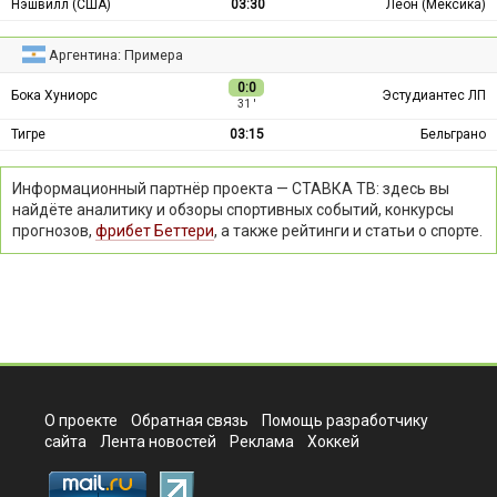
Нэшвилл (США)
03:30
Леон (Мексика)
Аргентина: Примера
0:0
Бока Хуниорс
Эстудиантес ЛП
31 ′
Тигре
03:15
Бельграно
Информационный партнёр проекта — СТАВКА ТВ: здесь вы
найдёте аналитику и обзоры спортивных событий, конкурсы
прогнозов,
фрибет Беттери
, а также рейтинги и статьи о спорте.
О проекте
Обратная связь
Помощь разработчику
сайта
Лента новостей
Реклама
Хоккей