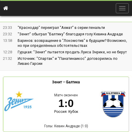
Togg
navig
23:33
"Краснодар" переиграл "Ахмат" в серии пенальти
23:32
"Зенит" обыграл "Балтику" благодаря голу Кевина Андраде
13:58
Баринов: возвращение в "Локомотив" в будущем? Возможно,
но при определённых обстоятельствах
12:28
Гурцкая: "Зенит" пытается продать Луиса Энрике, но не берут
21:32
Источник: "Спартак" и "Панатинаикос" договорились по
Ливаю Гарсии
Зенит
—
Балтика
Матч окончен
1
:
0
Россия: Кубок
Голы: Кевин Андраде (1:0)