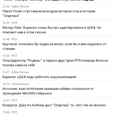
22:02
Кубок России
Павел Полех стал самым молодым автором гола в истории
"Спартака"
16:59
РПЛ
Матеус Рейс: Бориско очень быстро адаптировался в ЦСКА. Он
поможет нам в этом сезоне
16:48
РПЛ
Круговой: спокойно бы ездил на метро, если бы я жил недалеко от
станции
16:36
РПЛ
Спортдиректор "Родины": в первых двух турах РПЛ команда была не
похожа сама на себя
16:27
Кубок России
Баринов: ЦСКА надо работать над реализацией
16:14
Чемпионаты
Источник: власти Испании призвали кабмин отказаться от
проведения ЧМ-2030 с Марокко
15:57
РПЛ
Безруков: Даку по-любому даст "Спартаку" то, чего так не хватало
15:46
РПЛ