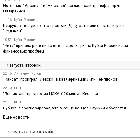
Источник: "Арсенал" и "Ньюкасл" согласовали трансфер Бруно
Гимарайнса
11:16
Кубок России
Безруков: не думаю, что проводы Даку оставили след на игре с
"Родиной"
10:59
Кубок России
"Чита" приняла решение сняться с розыгрыша Кубка России из-за
финансовых проблем
4 августа, вторник
22:46
Лига чемпионов
"Кайрат" проиграл "Левски" в квалификации Лиги чемпионов
22:30
РПЛ
"Бешикташ" предложил ЦСКА € 20 млн за Кисляка
21:43
РПЛ
Бубнов: я прогнозировал, что в конце концов Слуцкий обосрётся
Ещё новости
Результаты онлайн