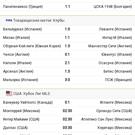
Панатинаикос (Греция)
1:1
ЦСКА 1948 (Болгария)
Товарищеские матчи: Клубы
Вильярреал (Испания)
1:0
Леванте (Испания)
Милан (Италия)
1:1
Интер М (Италия)
Сборная Кей-лиги (Южная Корея)
1:3
Манчестер Сити (Англия)
Челси (Англия)
0:1
Ювентус (Италия)
Наполи (Италия)
2:1
Осасуна (Испания)
Арсенал (Англия)
1:3
Бетис (Испания)
Мальорка (Испания)
3:0
ПСЖ (Франция)
США: Кубок Лиг MLS
Ванкувер Уайткэпс (Канада)
0:1
Атланте (Мексика)
Монтеррей (Мексика)
02:30
Орландо Сити (США)
Интер Майами (США)
02:30
Атлетико Сан Луис (Мексика)
Даллас (США)
03:30
Керетаро (Мексика)