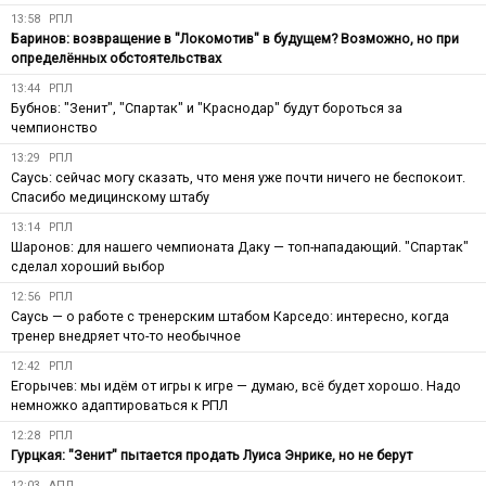
13:58
РПЛ
Баринов: возвращение в "Локомотив" в будущем? Возможно, но при
определённых обстоятельствах
13:44
РПЛ
Бубнов: "Зенит", "Спартак" и "Краснодар" будут бороться за
чемпионство
13:29
РПЛ
Саусь: сейчас могу сказать, что меня уже почти ничего не беспокоит.
Спасибо медицинскому штабу
13:14
РПЛ
Шаронов: для нашего чемпионата Даку — топ-нападающий. "Спартак"
сделал хороший выбор
12:56
РПЛ
Саусь — о работе с тренерским штабом Карседо: интересно, когда
тренер внедряет что-то необычное
12:42
РПЛ
Егорычев: мы идём от игры к игре — думаю, всё будет хорошо. Надо
немножко адаптироваться к РПЛ
12:28
РПЛ
Гурцкая: "Зенит" пытается продать Луиса Энрике, но не берут
12:03
АПЛ