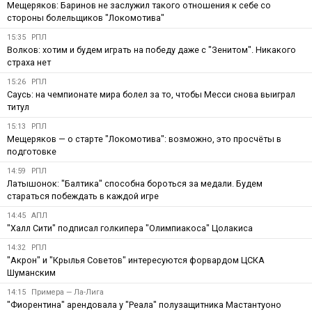
Мещеряков: Баринов не заслужил такого отношения к себе со
стороны болельщиков "Локомотива"
15:35
РПЛ
Волков: хотим и будем играть на победу даже с "Зенитом". Никакого
страха нет
15:26
РПЛ
Саусь: на чемпионате мира болел за то, чтобы Месси снова выиграл
титул
15:13
РПЛ
Мещеряков — о старте "Локомотива": возможно, это просчёты в
подготовке
14:59
РПЛ
Латышонок: "Балтика" способна бороться за медали. Будем
стараться побеждать в каждой игре
14:45
АПЛ
"Халл Сити" подписал голкипера "Олимпиакоса" Цолакиса
14:32
РПЛ
"Акрон" и "Крылья Советов" интересуются форвардом ЦСКА
Шуманским
14:15
Примера — Ла-Лига
"Фиорентина" арендовала у "Реала" полузащитника Мастантуоно