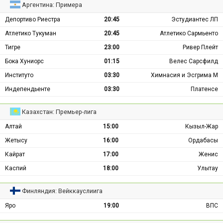
Аргентина: Примера
Депортиво Риестра
20:45
Эстудиантес ЛП
Атлетико Тукуман
20:45
Атлетико Сармьенто
Тигре
23:00
Ривер Плейт
Бока Хуниорс
01:15
Велес Сарсфилд
Институто
03:30
Химнасия и Эсгрима М
Индепендьенте
03:30
Платенсе
Казахстан: Премьер-лига
Алтай
15:00
Кызыл-Жар
Жетысу
16:00
Ордабасы
Кайрат
17:00
Женис
Каспий
18:00
Улытау
Финляндия: Вейккауслиига
Яро
19:00
ВПС