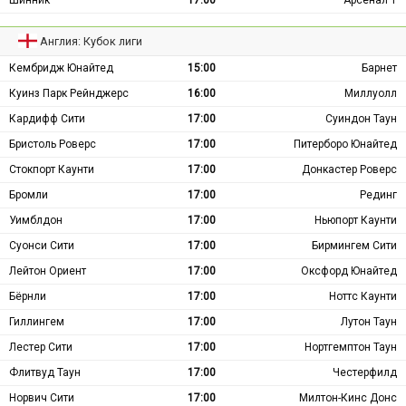
Англия: Кубок лиги
Кембридж Юнайтед
15:00
Барнет
Куинз Парк Рейнджерс
16:00
Миллуолл
Кардифф Сити
17:00
Суиндон Таун
Бристоль Роверс
17:00
Питерборо Юнайтед
Стокпорт Каунти
17:00
Донкастер Роверс
Бромли
17:00
Рединг
Уимблдон
17:00
Ньюпорт Каунти
Суонси Сити
17:00
Бирмингем Сити
Лейтон Ориент
17:00
Оксфорд Юнайтед
Бёрнли
17:00
Ноттс Каунти
Гиллингем
17:00
Лутон Таун
Лестер Сити
17:00
Нортгемптон Таун
Флитвуд Таун
17:00
Честерфилд
Норвич Сити
17:00
Милтон-Кинс Донс