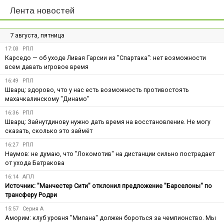
Лента новостей
7 августа, пятница
17:03
РПЛ
Карседо — об уходе Ливая Гарсии из "Спартака": нет возможности
всем давать игровое время
16:49
РПЛ
Шварц: здорово, что у нас есть возможность противостоять
махачкалинскому "Динамо"
16:36
РПЛ
Шварц: Зайнутдинову нужно дать время на восстановление. Не могу
сказать, сколько это займёт
16:27
РПЛ
Наумов: не думаю, что "Локомотив" на дистанции сильно пострадает
от ухода Батракова
16:14
АПЛ
Источник: "Манчестер Сити" отклонил предложение "Барселоны" по
трансферу Родри
15:57
Серия А
Аморим: клуб уровня "Милана" должен бороться за чемпионство. Мы