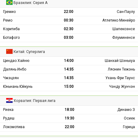
Бразилия: Серия А
Гремио
22:00
Сан-Паулу
Ремо
00:30
Атлетико Минейро
Коритиба
02:30
Шапекоэнсе
Ботафого
03:00
Флуминенсе
Китай: Суперлига
Циндао Хайню
14:00
Шанхай Шэньхуа
Далянь Инбо
14:35
Ляонин Тежэнь
Чжэцзян
14:35
Ухань Фри Таунс
Юньнань Юйкунь
15:00
Чэнду Жунчэн
Хорватия: Первая лига
Риека
18:00
Динамо З
Рудеш
19:30
Осиек
Локомотива
22:00
Горица