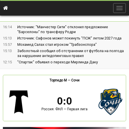
Togg
navig
16:14
Источник: "Манчестер Сити" отклонил предложение
"Барселоны" по трансферу Родри
15:13
Источник: Сафонов может покинуть "ПСЖ" летом 2027 года
15:57
Мохамед Салах стал игроком "Трабзонспора"
15:13
Заболотный сообщил об отстранении от футбола на полгода
за нарушение антидопинговых правил
12:15
"Спартак" объявил о переходе Мирлинда Даку
Торпедо М
—
Сочи
0
:
0
Россия: ФНЛ — Первая лига