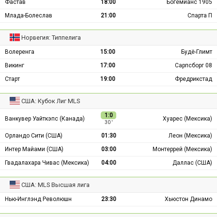
Фастав
18:00
Богемианс 1905
Млада-Болеслав
21:00
Спарта П
Норвегия: Типпелига
Волеренга
15:00
Будё-Глимт
Викинг
17:00
Сарпсборг 08
Старт
19:00
Фредрикстад
США: Кубок Лиг MLS
1:0
Ванкувер Уайткэпс (Канада)
Хуарес (Мексика)
30 ′
Орландо Сити (США)
01:30
Леон (Мексика)
Интер Майами (США)
03:00
Монтеррей (Мексика)
Гвадалахара Чивас (Мексика)
04:00
Даллас (США)
США: MLS Высшая лига
Нью-Инглэнд Революшн
23:30
Хьюстон Динамо