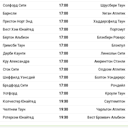
Солфорд Сити
17:00
Шрусбери Таун
Барнсли
17:00
Уиган Атлетик
Престон Норт Энд
17:00
Хаддерсфилд Таун
Вест Хэм Юнайтед
17:00
Портсмут
Бёртон Альбион
17:00
Блэкберн Роверс
Гримсби Таун
17:00
Блэкпул
Дерби Каунти
17:00
Линкольн Сити
Кру Александра
17:00
Аккрингтон Стэнли
Сток Сити
17:00
Олдхэм Атлетик
Шеффилд Уэнсдей
17:00
Болтон Уондерерс
Брэдфорд Сити
17:00
Рочдейл
Уотфорд
17:00
Кроули Таун
Колчестер Юнайтед
19:30
Саутгемптон
Челтнем Таун
19:30
Чарльтон Атлетик
Ротерхэм Юнайтед
19:30
Вест Бромвич Альбион