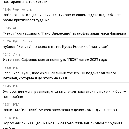
постараемся это сделать
15:46
Чемпионаты
Заболотный: когда ты начинаешь красно-синим с детства, тебя все
равно притягивает туда же
15:35
АПЛ
"Челси" согласовал с "Райо Вальекано" трансфер защитника Чаварриа
15:26
Кубок России
Бубнов: "Зениту" повезло в матче Кубка России с "Балтикой"
15:13
Лига 1
Источник: Сафонов может покинуть "ПСЖ" летом 2027 года
13:00
РПЛ
Егорычев: Хуан Диас очень сильный тренер. Он подсказал много
деталей, которые я до этого не знал
12:45
РПЛ
Умяров: для меня разницы, с капитанской повязкой на поле или без, —
нет вообще
12:31
РПЛ
Защитник "Балтики" Бевеев рассказал о целях команды на сезон
12:15
РПЛ
Воробьёв: личная цель на новый сезон? Стать чемпионом с родным
клубом