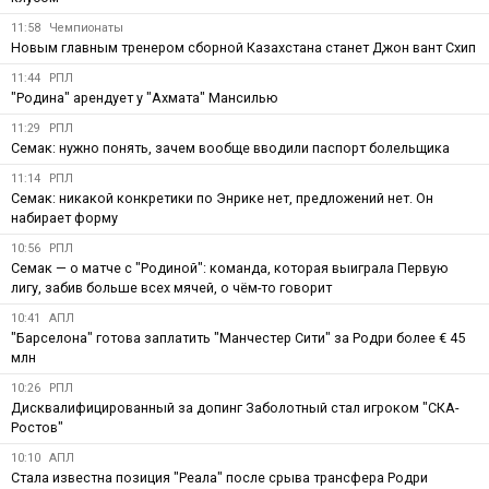
11:58
Чемпионаты
Новым главным тренером сборной Казахстана станет Джон вант Схип
11:44
РПЛ
"Родина" арендует у "Ахмата" Мансилью
11:29
РПЛ
Семак: нужно понять, зачем вообще вводили паспорт болельщика
11:14
РПЛ
Семак: никакой конкретики по Энрике нет, предложений нет. Он
набирает форму
10:56
РПЛ
Семак — о матче с "Родиной": команда, которая выиграла Первую
лигу, забив больше всех мячей, о чём-то говорит
10:41
АПЛ
"Барселона" готова заплатить "Манчестер Сити" за Родри более € 45
млн
10:26
РПЛ
Дисквалифицированный за допинг Заболотный стал игроком "СКА-
Ростов"
10:10
АПЛ
Стала известна позиция "Реала" после срыва трансфера Родри