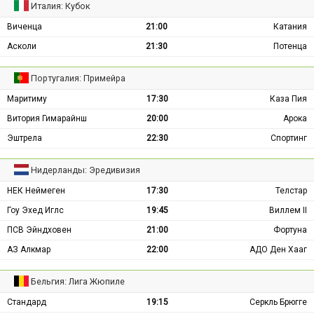
Италия: Кубок
Виченца
21:00
Катания
Асколи
21:30
Потенца
Португалия: Примейра
Маритиму
17:30
Каза Пия
Витория Гимарайнш
20:00
Арока
Эштрела
22:30
Спортинг
Нидерланды: Эредивизия
НЕК Неймеген
17:30
Телстар
Гоу Эхед Иглс
19:45
Виллем II
ПСВ Эйндховен
21:00
Фортуна
АЗ Алкмар
22:00
АДО Ден Хааг
Бельгия: Лига Жюпиле
Стандард
19:15
Серкль Брюгге