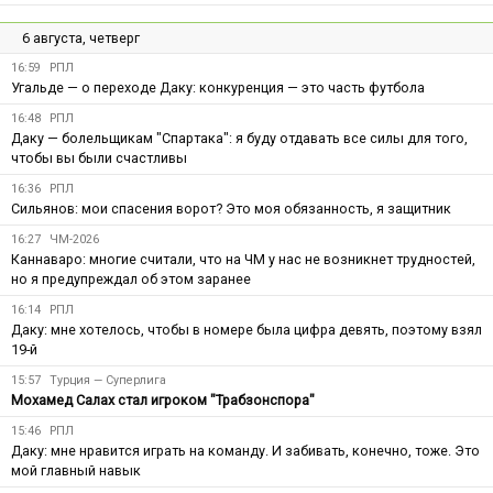
6 августа, четверг
16:59
РПЛ
Угальде — о переходе Даку: конкуренция — это часть футбола
16:48
РПЛ
Даку — болельщикам "Спартака": я буду отдавать все силы для того,
чтобы вы были счастливы
16:36
РПЛ
Сильянов: мои спасения ворот? Это моя обязанность, я защитник
16:27
ЧМ-2026
Каннаваро: многие считали, что на ЧМ у нас не возникнет трудностей,
но я предупреждал об этом заранее
16:14
РПЛ
Даку: мне хотелось, чтобы в номере была цифра девять, поэтому взял
19-й
15:57
Турция — Суперлига
Мохамед Салах стал игроком "Трабзонспора"
15:46
РПЛ
Даку: мне нравится играть на команду. И забивать, конечно, тоже. Это
мой главный навык