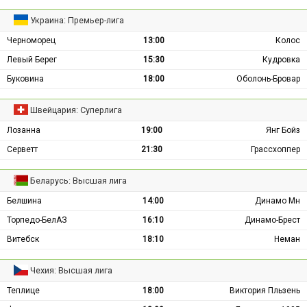
Украина: Премьер-лига
Черноморец
13:00
Колос
Левый Берег
15:30
Кудровка
Буковина
18:00
Оболонь-Бровар
Швейцария: Суперлига
Лозанна
19:00
Янг Бойз
Серветт
21:30
Грассхоппер
Беларусь: Высшая лига
Белшина
14:00
Динамо Мн
Торпедо-БелАЗ
16:10
Динамо-Брест
Витебск
18:10
Неман
Чехия: Высшая лига
Теплице
18:00
Виктория Пльзень