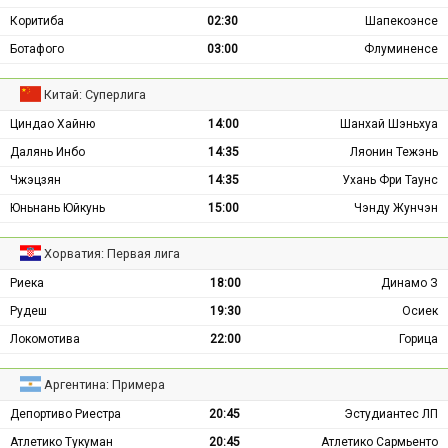
Коритиба
02:30
Шапекоэнсе
Ботафого
03:00
Флуминенсе
Китай: Суперлига
Циндао Хайню
14:00
Шанхай Шэньхуа
Далянь Инбо
14:35
Ляонин Тежэнь
Чжэцзян
14:35
Ухань Фри Таунс
Юньнань Юйкунь
15:00
Чэнду Жунчэн
Хорватия: Первая лига
Риека
18:00
Динамо З
Рудеш
19:30
Осиек
Локомотива
22:00
Горица
Аргентина: Примера
Депортиво Риестра
20:45
Эстудиантес ЛП
Атлетико Тукуман
20:45
Атлетико Сармьенто