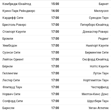
Кембридж Юнайтед
15:00
Барнет
Куинз Парк Рейнджерс
16:00
Миллуолл
Кардифф Сити
17:00
Суиндон Таун
Бристоль Роверс
17:00
Питерборо Юнайтед
Стокпорт Каунти
17:00
Донкастер Роверс
Бромли
17:00
Рединг
Уимблдон
17:00
Ньюпорт Каунти
Суонси Сити
17:00
Бирмингем Сити
Лейтон Ориент
17:00
Оксфорд Юнайтед
Бёрнли
17:00
Ноттс Каунти
Гиллингем
17:00
Лутон Таун
Лестер Сити
17:00
Нортгемптон Таун
Флитвуд Таун
17:00
Честерфилд
Норвич Сити
17:00
Милтон-Кинс Донс
Солфорд Сити
17:00
Шрусбери Таун
Барнсли
17:00
Уиган Атлетик