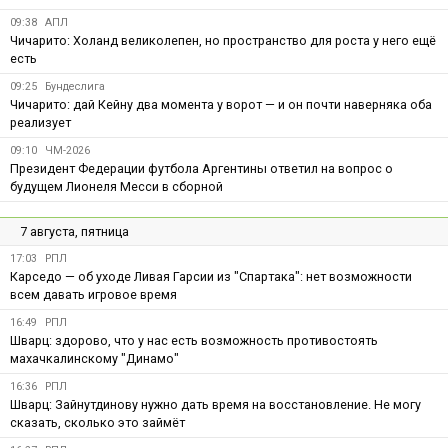
09:38
АПЛ
Чичарито: Холанд великолепен, но пространство для роста у него ещё
есть
09:25
Бундеслига
Чичарито: дай Кейну два момента у ворот — и он почти наверняка оба
реализует
09:10
ЧМ-2026
Президент Федерации футбола Аргентины ответил на вопрос о
будущем Лионеля Месси в сборной
7 августа, пятница
17:03
РПЛ
Карседо — об уходе Ливая Гарсии из "Спартака": нет возможности
всем давать игровое время
16:49
РПЛ
Шварц: здорово, что у нас есть возможность противостоять
махачкалинскому "Динамо"
16:36
РПЛ
Шварц: Зайнутдинову нужно дать время на восстановление. Не могу
сказать, сколько это займёт