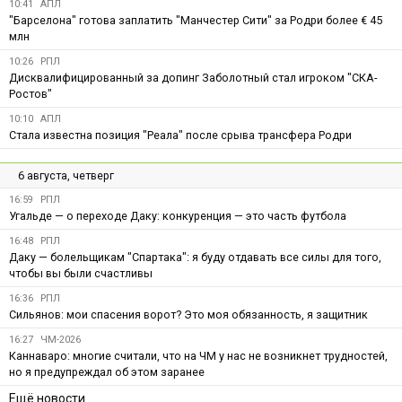
10:41
АПЛ
"Барселона" готова заплатить "Манчестер Сити" за Родри более € 45
млн
10:26
РПЛ
Дисквалифицированный за допинг Заболотный стал игроком "СКА-
Ростов"
10:10
АПЛ
Стала известна позиция "Реала" после срыва трансфера Родри
6 августа, четверг
16:59
РПЛ
Угальде — о переходе Даку: конкуренция — это часть футбола
16:48
РПЛ
Даку — болельщикам "Спартака": я буду отдавать все силы для того,
чтобы вы были счастливы
16:36
РПЛ
Сильянов: мои спасения ворот? Это моя обязанность, я защитник
16:27
ЧМ-2026
Каннаваро: многие считали, что на ЧМ у нас не возникнет трудностей,
но я предупреждал об этом заранее
Ещё новости