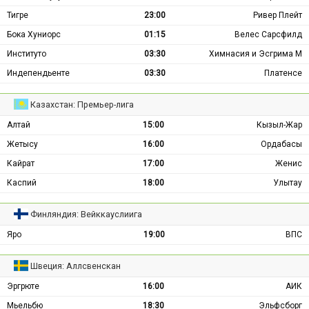
Тигре
23:00
Ривер Плейт
Бока Хуниорс
01:15
Велес Сарсфилд
Институто
03:30
Химнасия и Эсгрима М
Индепендьенте
03:30
Платенсе
Казахстан: Премьер-лига
Алтай
15:00
Кызыл-Жар
Жетысу
16:00
Ордабасы
Кайрат
17:00
Женис
Каспий
18:00
Улытау
Финляндия: Вейккауслиига
Яро
19:00
ВПС
Швеция: Аллсвенскан
Эргрюте
16:00
АИК
Мьельбю
18:30
Эльфсборг