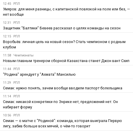
12:45
РПЛ
Умяров: для меня разницы, с капитанской повязкой на поле или без, —
нет вообще
12:31
РПЛ
Защитник "Балтики" Бевеев рассказал о целях команды на сезон
12:15
РПЛ
Воробьёв: личная цель на новый сезон? Стать чемпионом с родным
клубом
11:58
Чемпионаты
Новым главным тренером сборной Казахстана станет Джон вант Схип
11:44
РПЛ
"Родина" арендует у "Ахмата" Мансилью
11:29
РПЛ
Семак: нужно понять, зачем вообще вводили паспорт болельщика
11:14
РПЛ
Семак: никакой конкретики по Энрике нет, предложений нет. Он
набирает форму
10:56
РПЛ
Семак — о матче с "Родиной": команда, которая выиграла Первую
лигу, забив больше всех мячей, о чём-то говорит