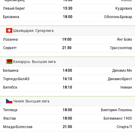
Левый Берег
15:30
Кудровка
Буковина
18:00
Оболонь-Бровар
Швейцария: Суперлига
Лозанна
19:00
Янг Бойз
Серветт
21:30
Грассхоппер
Беларусь: Высшая лига
Белшина
14:00
Динамо Мн
Торпедо-БелАЗ
16:10
Динамо-Брест
Витебск
18:10
Неман
Чехия: Высшая лига
Теплице
18:00
Виктория Пльзень
Фастав
18:00
Богемианс 1905
Млада-Болеслав
21:00
Спарта П