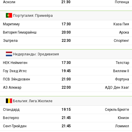
Асколи
21:30
Потенца
Португалия: Примейра
Маритиму
17:30
Каза Пия
Витория Гимарайнш
20:00
Арока
Эштрела
22:30
Спортинг
Нидерланды: Эредивизия
НЕК Неймеген
17:30
Телстар
Гоу Эхед Иглс
19:45
Виллем II
ПСВ Эйндховен
21:00
Фортуна
АЗ Алкмар
22:00
АДО Ден Хааг
Бельгия: Лига Жюпиле
Стандард
19:15
Серкль Брюгге
Вестерло
21:45
Юнион
Сент-Трюйден
21:45
Ломмел