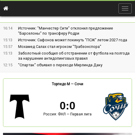
Togg
navig
16:14
Источник: "Манчестер Сити" отклонил предложение
"Барселоны" по трансферу Родри
15:13
Источник: Сафонов может покинуть "ПСЖ" летом 2027 года
15:57
Мохамед Салах стал игроком "Трабзонспора"
15:13
Заболотный сообщил об отстранении от футбола на полгода
за нарушение антидопинговых правил
12:15
"Спартак" объявил о переходе Мирлинда Даку
Торпедо М
—
Сочи
0
:
0
Россия: ФНЛ — Первая лига