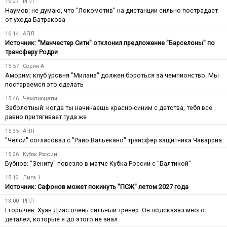
16:27
РПЛ
Наумов: не думаю, что "Локомотив" на дистанции сильно пострадает
от ухода Батракова
16:14
АПЛ
Источник: "Манчестер Сити" отклонил предложение "Барселоны" по
трансферу Родри
15:57
Серия А
Аморим: клуб уровня "Милана" должен бороться за чемпионство. Мы
постараемся это сделать
15:46
Чемпионаты
Заболотный: когда ты начинаешь красно-синим с детства, тебя все
равно притягивает туда же
15:35
АПЛ
"Челси" согласовал с "Райо Вальекано" трансфер защитника Чаварриа
15:26
Кубок России
Бубнов: "Зениту" повезло в матче Кубка России с "Балтикой"
15:13
Лига 1
Источник: Сафонов может покинуть "ПСЖ" летом 2027 года
13:00
РПЛ
Егорычев: Хуан Диас очень сильный тренер. Он подсказал много
деталей, которые я до этого не знал