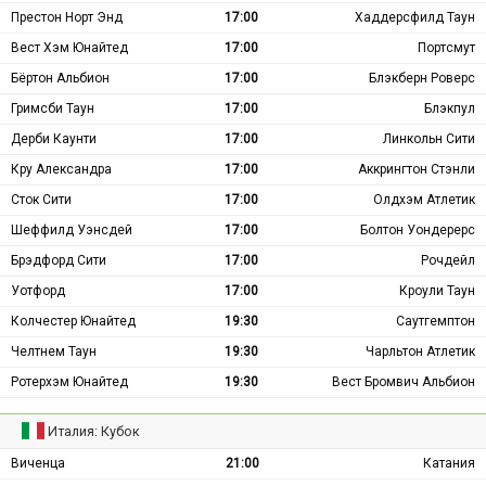
Престон Норт Энд
17:00
Хаддерсфилд Таун
Вест Хэм Юнайтед
17:00
Портсмут
Бёртон Альбион
17:00
Блэкберн Роверс
Гримсби Таун
17:00
Блэкпул
Дерби Каунти
17:00
Линкольн Сити
Кру Александра
17:00
Аккрингтон Стэнли
Сток Сити
17:00
Олдхэм Атлетик
Шеффилд Уэнсдей
17:00
Болтон Уондерерс
Брэдфорд Сити
17:00
Рочдейл
Уотфорд
17:00
Кроули Таун
Колчестер Юнайтед
19:30
Саутгемптон
Челтнем Таун
19:30
Чарльтон Атлетик
Ротерхэм Юнайтед
19:30
Вест Бромвич Альбион
Италия: Кубок
Виченца
21:00
Катания