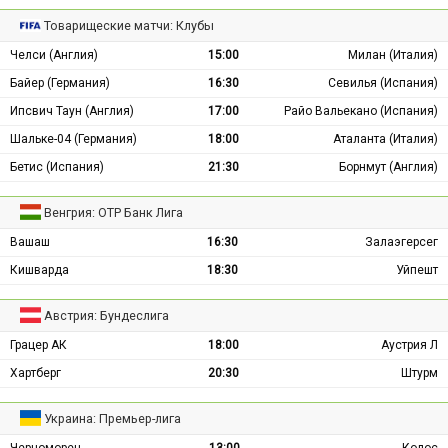
Товарищеские матчи: Клубы
Челси (Англия)
15:00
Милан (Италия)
Байер (Германия)
16:30
Севилья (Испания)
Ипсвич Таун (Англия)
17:00
Райо Вальекано (Испания)
Шальке-04 (Германия)
18:00
Аталанта (Италия)
Бетис (Испания)
21:30
Борнмут (Англия)
Венгрия: ОТР Банк Лига
Вашаш
16:30
Залаэгерсег
Кишварда
18:30
Уйпешт
Австрия: Бундеслига
Грацер АК
18:00
Аустрия Л
Хартберг
20:30
Штурм
Украина: Премьер-лига
Черноморец
13:00
Колос