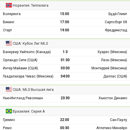
Норвегия: Типпелига
Волеренга
15:00
Будё-Глимт
Викинг
17:00
Сарпсборг 08
Старт
19:00
Фредрикстад
США: Кубок Лиг MLS
Ванкувер Уайткэпс (Канада)
1:3
Хуарес (Мексика)
Орландо Сити (США)
01:30
Леон (Мексика)
Интер Майами (США)
03:00
Монтеррей (Мексика)
Гвадалахара Чивас (Мексика)
04:00
Даллас (США)
США: MLS Высшая лига
Нью-Инглэнд Революшн
23:30
Хьюстон Динамо
Бразилия: Серия А
Гремио
22:00
Сан-Паулу
Ремо
00:30
Атлетико Минейро