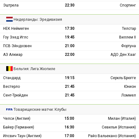
Эштрела
22:30
Спортинг
Нидерланды: Эредивизия
НЕК Неймеген
17:30
Телстар
Гоу Эхед Иглс
19:45
Виллем II
ПСВ Эйндховен
21:00
Фортуна
АЗ Алкмар
22:00
АДО Ден Хааг
Бельгия: Лига Жюпиле
Стандард
19:15
Серкль Брюгге
Вестерло
21:45
Юнион
Сент-Трюйден
21:45
Ломмел
Товарищеские матчи: Клубы
Челси (Англия)
15:00
Милан (Италия)
Байер (Германия)
16:30
Севилья (Испания)
Ипсвич Таун (Англия)
17:00
Райо Вальекано (Испания)