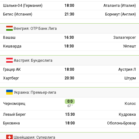
Шальке-04 (Германия)
18:00
Аталанта (Италия)
Бетис (Испания)
21:30
Борнмут (Англия)
Венгрия: ОТР Банк Лига
Вашаш
16:30
Залаэгерсег
Кишварда
18:30
Уйпешт
Австрия: Бундеслига
Грацер АК
18:00
Аустрия Л
Хартберг
20:30
Штурм
Украина: Премьер-лига
0:0
Черноморец
Колос
67 ′
Левый Берег
15:30
Кудровка
Буковина
18:00
Оболонь-Бровар
Швейцария: Суперлига