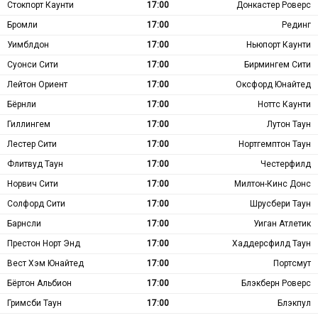
Стокпорт Каунти
17:00
Донкастер Роверс
Бромли
17:00
Рединг
Уимблдон
17:00
Ньюпорт Каунти
Суонси Сити
17:00
Бирмингем Сити
Лейтон Ориент
17:00
Оксфорд Юнайтед
Бёрнли
17:00
Ноттс Каунти
Гиллингем
17:00
Лутон Таун
Лестер Сити
17:00
Нортгемптон Таун
Флитвуд Таун
17:00
Честерфилд
Норвич Сити
17:00
Милтон-Кинс Донс
Солфорд Сити
17:00
Шрусбери Таун
Барнсли
17:00
Уиган Атлетик
Престон Норт Энд
17:00
Хаддерсфилд Таун
Вест Хэм Юнайтед
17:00
Портсмут
Бёртон Альбион
17:00
Блэкберн Роверс
Гримсби Таун
17:00
Блэкпул