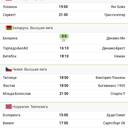
Лозанна
19:00
Янг Бойз
Серветт
21:30
Грассхоппер
Беларусь: Высшая лига
0:0
Белшина
Динамо Мн
25 ′
Торпедо-БелАЗ
16:10
Динамо-Брест
Витебск
18:10
Неман
Чехия: Высшая лига
Теплице
18:00
Виктория Пльзень
Фастав
18:00
Богемианс 1905
Млада-Болеслав
21:00
Спарта П
Норвегия: Типпелига
Волеренга
15:00
Будё-Глимт
Викинг
17:00
Сарпсборг 08