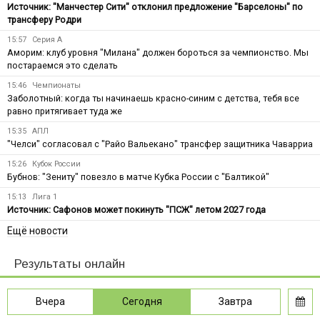
Источник: "Манчестер Сити" отклонил предложение "Барселоны" по
трансферу Родри
15:57
Серия А
Аморим: клуб уровня "Милана" должен бороться за чемпионство. Мы
постараемся это сделать
15:46
Чемпионаты
Заболотный: когда ты начинаешь красно-синим с детства, тебя все
равно притягивает туда же
15:35
АПЛ
"Челси" согласовал с "Райо Вальекано" трансфер защитника Чаварриа
15:26
Кубок России
Бубнов: "Зениту" повезло в матче Кубка России с "Балтикой"
15:13
Лига 1
Источник: Сафонов может покинуть "ПСЖ" летом 2027 года
Ещё новости
Результаты онлайн
Вчера
Сегодня
Завтра