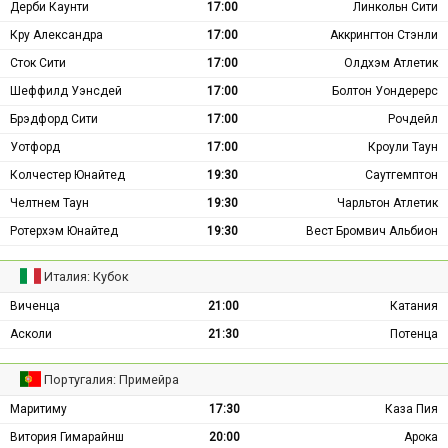
Дерби Каунти
17:00
Линкольн Сити
Кру Александра
17:00
Аккрингтон Стэнли
Сток Сити
17:00
Олдхэм Атлетик
Шеффилд Уэнсдей
17:00
Болтон Уондерерс
Брэдфорд Сити
17:00
Рочдейл
Уотфорд
17:00
Кроули Таун
Колчестер Юнайтед
19:30
Саутгемптон
Челтнем Таун
19:30
Чарльтон Атлетик
Ротерхэм Юнайтед
19:30
Вест Бромвич Альбион
Италия: Кубок
Виченца
21:00
Катания
Асколи
21:30
Потенца
Португалия: Примейра
Маритиму
17:30
Каза Пия
Витория Гимарайнш
20:00
Арока