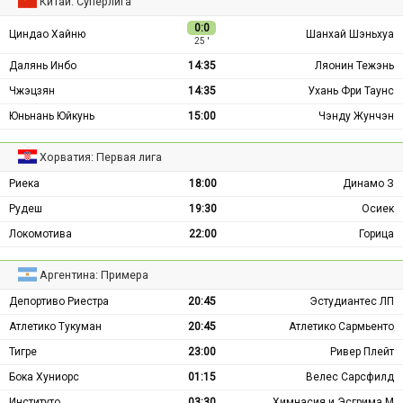
Китай: Суперлига
0:0
Циндао Хайню
Шанхай Шэньхуа
25 ′
Далянь Инбо
14:35
Ляонин Тежэнь
Чжэцзян
14:35
Ухань Фри Таунс
Юньнань Юйкунь
15:00
Чэнду Жунчэн
Хорватия: Первая лига
Риека
18:00
Динамо З
Рудеш
19:30
Осиек
Локомотива
22:00
Горица
Аргентина: Примера
Депортиво Риестра
20:45
Эстудиантес ЛП
Атлетико Тукуман
20:45
Атлетико Сармьенто
Тигре
23:00
Ривер Плейт
Бока Хуниорс
01:15
Велес Сарсфилд
Институто
03:30
Химнасия и Эсгрима М