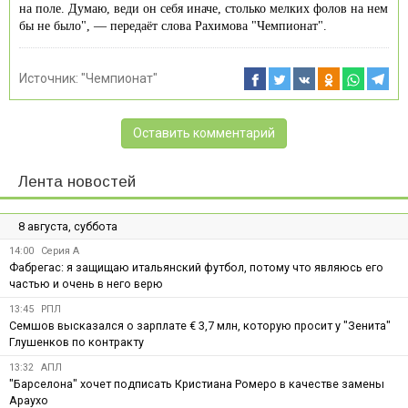
на поле. Думаю, веди он себя иначе, столько мелких фолов на нем
бы не было", — передаёт слова Рахимова "Чемпионат".
Источник:
"Чемпионат"
Оставить комментарий
Лента новостей
8 августа, суббота
14:00
Серия А
Фабрегас: я защищаю итальянский футбол, потому что являюсь его
частью и очень в него верю
13:45
РПЛ
Семшов высказался о зарплате € 3,7 млн, которую просит у "Зенита"
Глушенков по контракту
13:32
АПЛ
"Барселона" хочет подписать Кристиана Ромеро в качестве замены
Араухо