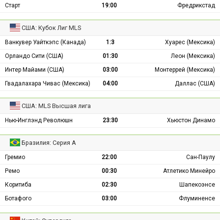
Старт
19:00
Фредрикстад
США: Кубок Лиг MLS
Ванкувер Уайткэпс (Канада)
1:3
Хуарес (Мексика)
Орландо Сити (США)
01:30
Леон (Мексика)
Интер Майами (США)
03:00
Монтеррей (Мексика)
Гвадалахара Чивас (Мексика)
04:00
Даллас (США)
США: MLS Высшая лига
Нью-Инглэнд Революшн
23:30
Хьюстон Динамо
Бразилия: Серия А
Гремио
22:00
Сан-Паулу
Ремо
00:30
Атлетико Минейро
Коритиба
02:30
Шапекоэнсе
Ботафого
03:00
Флуминенсе