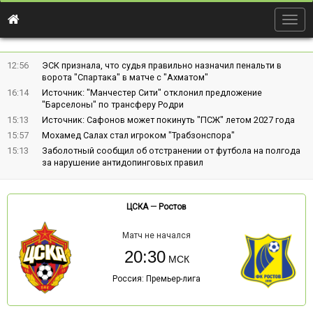
Togg
navig
12:56
ЭСК признала, что судья правильно назначил пенальти в
ворота "Спартака" в матче с "Ахматом"
16:14
Источник: "Манчестер Сити" отклонил предложение
"Барселоны" по трансферу Родри
15:13
Источник: Сафонов может покинуть "ПСЖ" летом 2027 года
15:57
Мохамед Салах стал игроком "Трабзонспора"
15:13
Заболотный сообщил об отстранении от футбола на полгода
за нарушение антидопинговых правил
ЦСКА
—
Ростов
Матч не начался
20:30
Россия: Премьер-лига