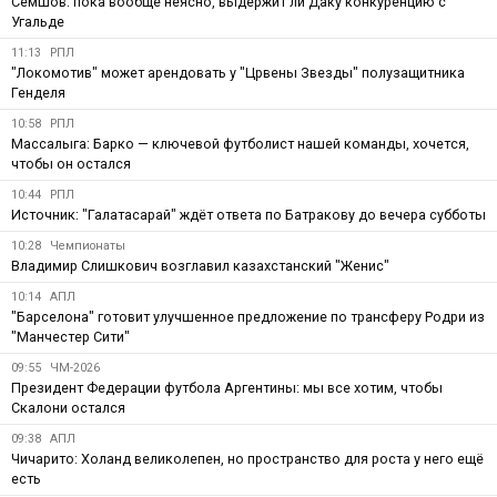
Семшов: пока вообще неясно, выдержит ли Даку конкуренцию с
Угальде
11:13
РПЛ
"Локомотив" может арендовать у "Црвены Звезды" полузащитника
Генделя
10:58
РПЛ
Массалыга: Барко — ключевой футболист нашей команды, хочется,
чтобы он остался
10:44
РПЛ
Источник: "Галатасарай" ждёт ответа по Батракову до вечера субботы
10:28
Чемпионаты
Владимир Слишкович возглавил казахстанский "Женис"
10:14
АПЛ
"Барселона" готовит улучшенное предложение по трансферу Родри из
"Манчестер Сити"
09:55
ЧМ-2026
Президент Федерации футбола Аргентины: мы все хотим, чтобы
Скалони остался
09:38
АПЛ
Чичарито: Холанд великолепен, но пространство для роста у него ещё
есть