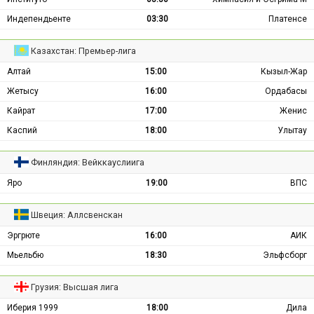
Индепендьенте
03:30
Платенсе
Казахстан: Премьер-лига
Алтай
15:00
Кызыл-Жар
Жетысу
16:00
Ордабасы
Кайрат
17:00
Женис
Каспий
18:00
Улытау
Финляндия: Вейккауслиига
Яро
19:00
ВПС
Швеция: Аллсвенскан
Эргрюте
16:00
АИК
Мьельбю
18:30
Эльфсборг
Грузия: Высшая лига
Иберия 1999
18:00
Дила