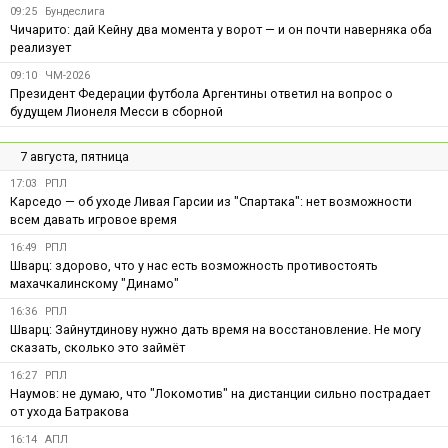
09:25
Бундеслига
Чичарито: дай Кейну два момента у ворот — и он почти наверняка оба
реализует
09:10
ЧМ-2026
Президент Федерации футбола Аргентины ответил на вопрос о
будущем Лионеля Месси в сборной
7 августа, пятница
17:03
РПЛ
Карседо — об уходе Ливая Гарсии из "Спартака": нет возможности
всем давать игровое время
16:49
РПЛ
Шварц: здорово, что у нас есть возможность противостоять
махачкалинскому "Динамо"
16:36
РПЛ
Шварц: Зайнутдинову нужно дать время на восстановление. Не могу
сказать, сколько это займёт
16:27
РПЛ
Наумов: не думаю, что "Локомотив" на дистанции сильно пострадает
от ухода Батракова
16:14
АПЛ