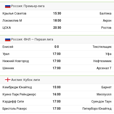
Россия: Премьер-лига
Крылья Советов
15:30
Балтика
Локомотив М
18:00
Акрон
ЦСКА
20:30
Ростов
Россия: ФНЛ — Первая лига
Енисей
0:0
Текстильщик
Урал
17:00
Уфа
Нижний Новгород
17:00
Нефтехимик
Шинник
17:00
Арсенал Т
Англия: Кубок лиги
Кембридж Юнайтед
15:00
Барнет
Куинз Парк Рейнджерс
16:00
Миллуолл
Кардифф Сити
17:00
Суиндон Таун
Бристоль Роверс
17:00
Питерборо Юнайтед