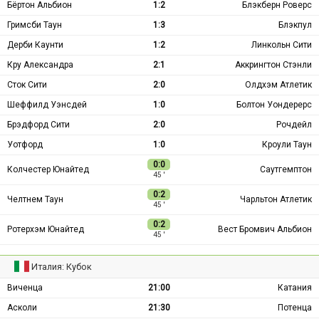
Бёртон Альбион
1:2
Блэкберн Роверс
Гримсби Таун
1:3
Блэкпул
Дерби Каунти
1:2
Линкольн Сити
Кру Александра
2:1
Аккрингтон Стэнли
Сток Сити
2:0
Олдхэм Атлетик
Шеффилд Уэнсдей
1:0
Болтон Уондерерс
Брэдфорд Сити
2:0
Рочдейл
Уотфорд
1:0
Кроули Таун
0:0
Колчестер Юнайтед
Саутгемптон
45 ′
0:2
Челтнем Таун
Чарльтон Атлетик
45 ′
0:2
Ротерхэм Юнайтед
Вест Бромвич Альбион
45 ′
Италия: Кубок
Виченца
21:00
Катания
Асколи
21:30
Потенца