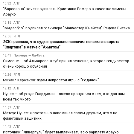
13:32
АПЛ
"Барселона" хочет подписать Кристиана Ромеро в качестве замены
Араухо
13:15
АПЛ
"Мидлсбро" подписал голкипера "Манчестер Юнайтед" Радека Витека
12:56
РПЛ
ЭСК признала, что судья правильно назначил пенальти в ворота
"Спартака" в матче с "Ахматом"
12:41
Примера — Ла-Лига
Симеоне — об Альваресе: клуб принял решение, которое гендиректор
очень хорошо объяснил
12:26
РПЛ
Михаил Кержаков: ждём непростой игры с "Родиной"
12:12
АПЛ
Нунес — об уходе Гвардиолы: тяжело прощаться с тем, кто дал нам
всем так много
11:57
АПЛ
Матеус Нунес: я постоянно напоминал своим друзьям, что я не
фланговый защитник
11:43
АПЛ
Источник: "Ливерпуль" будет выплачивать всю зарплату Араухо,