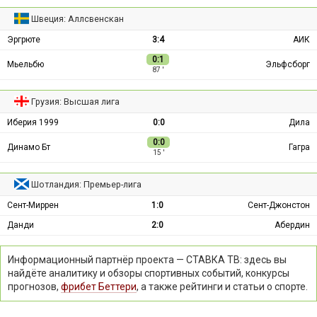
Швеция: Аллсвенскан
Эргрюте
3:4
АИК
0:1
Мьельбю
Эльфсборг
87 ′
Грузия: Высшая лига
Иберия 1999
0:0
Дила
0:0
Динамо Бт
Гагра
15 ′
Шотландия: Премьер-лига
Сент-Миррен
1:0
Сент-Джонстон
Данди
2:0
Абердин
Информационный партнёр проекта — СТАВКА ТВ: здесь вы
найдёте аналитику и обзоры спортивных событий, конкурсы
прогнозов,
фрибет Беттери
, а также рейтинги и статьи о спорте.