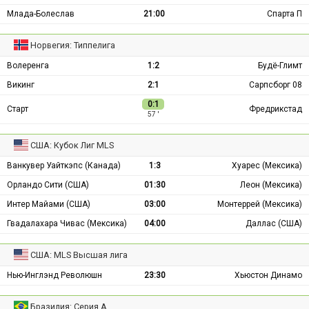
Млада-Болеслав
21:00
Спарта П
Норвегия: Типпелига
Волеренга
1:2
Будё-Глимт
Викинг
2:1
Сарпсборг 08
0:1
Старт
Фредрикстад
57 ′
США: Кубок Лиг MLS
Ванкувер Уайткэпс (Канада)
1:3
Хуарес (Мексика)
Орландо Сити (США)
01:30
Леон (Мексика)
Интер Майами (США)
03:00
Монтеррей (Мексика)
Гвадалахара Чивас (Мексика)
04:00
Даллас (США)
США: MLS Высшая лига
Нью-Инглэнд Революшн
23:30
Хьюстон Динамо
Бразилия: Серия А