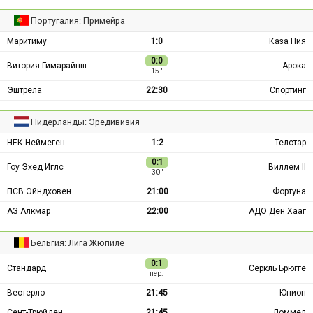
Португалия: Примейра
Маритиму
1:0
Каза Пия
0:0
Витория Гимарайнш
Арока
15 ′
Эштрела
22:30
Спортинг
Нидерланды: Эредивизия
НЕК Неймеген
1:2
Телстар
0:1
Гоу Эхед Иглс
Виллем II
30 ′
ПСВ Эйндховен
21:00
Фортуна
АЗ Алкмар
22:00
АДО Ден Хааг
Бельгия: Лига Жюпиле
0:1
Стандард
Серкль Брюгге
пер.
Вестерло
21:45
Юнион
Сент-Трюйден
21:45
Ломмел