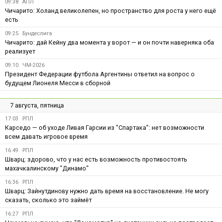
09:38
АПЛ
Чичарито: Холанд великолепен, но пространство для роста у него ещё
есть
09:25
Бундеслига
Чичарито: дай Кейну два момента у ворот — и он почти наверняка оба
реализует
09:10
ЧМ-2026
Президент Федерации футбола Аргентины ответил на вопрос о
будущем Лионеля Месси в сборной
7 августа, пятница
17:03
РПЛ
Карседо — об уходе Ливая Гарсии из "Спартака": нет возможности
всем давать игровое время
16:49
РПЛ
Шварц: здорово, что у нас есть возможность противостоять
махачкалинскому "Динамо"
16:36
РПЛ
Шварц: Зайнутдинову нужно дать время на восстановление. Не могу
сказать, сколько это займёт
16:27
РПЛ