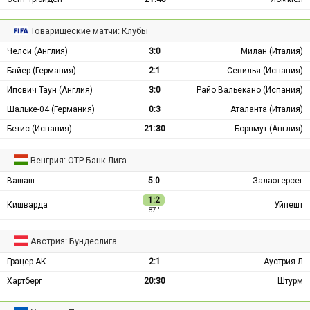
Товарищеские матчи: Клубы
Челси (Англия)
3:0
Милан (Италия)
Байер (Германия)
2:1
Севилья (Испания)
Ипсвич Таун (Англия)
3:0
Райо Вальекано (Испания)
Шальке-04 (Германия)
0:3
Аталанта (Италия)
Бетис (Испания)
21:30
Борнмут (Англия)
Венгрия: ОТР Банк Лига
Вашаш
5:0
Залаэгерсег
1:2
Кишварда
Уйпешт
87 ′
Австрия: Бундеслига
Грацер АК
2:1
Аустрия Л
Хартберг
20:30
Штурм