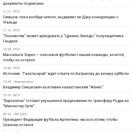
документы подписаны
11:27
РПЛ
Семшов: пока вообще неясно, выдержит ли Даку конкуренцию с
Угальде
11:13
РПЛ
"Локомотив" может арендовать у "Црвены Звезды" полузащитника
Генделя
10:58
РПЛ
Массалыга: Барко — ключевой футболист нашей команды, хочется,
чтобы он остался
10:44
РПЛ
Источник: "Галатасарай" ждёт ответа по Батракову до вечера субботы
10:28
Чемпионаты
Владимир Слишкович возглавил казахстанский "Женис"
10:14
АПЛ
"Барселона" готовит улучшенное предложение по трансферу Родри из
"Манчестер Сити"
09:55
ЧМ-2026
Президент Федерации футбола Аргентины: мы все хотим, чтобы
Скалони остался