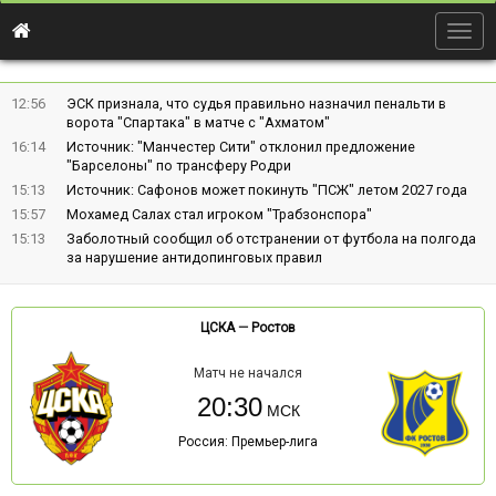
Togg
navig
12:56
ЭСК признала, что судья правильно назначил пенальти в
ворота "Спартака" в матче с "Ахматом"
16:14
Источник: "Манчестер Сити" отклонил предложение
"Барселоны" по трансферу Родри
15:13
Источник: Сафонов может покинуть "ПСЖ" летом 2027 года
15:57
Мохамед Салах стал игроком "Трабзонспора"
15:13
Заболотный сообщил об отстранении от футбола на полгода
за нарушение антидопинговых правил
ЦСКА
—
Ростов
Матч не начался
20:30
Россия: Премьер-лига