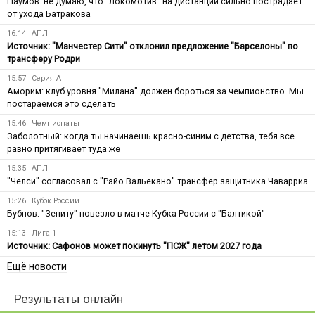
Наумов: не думаю, что "Локомотив" на дистанции сильно пострадает
от ухода Батракова
16:14
АПЛ
Источник: "Манчестер Сити" отклонил предложение "Барселоны" по
трансферу Родри
15:57
Серия А
Аморим: клуб уровня "Милана" должен бороться за чемпионство. Мы
постараемся это сделать
15:46
Чемпионаты
Заболотный: когда ты начинаешь красно-синим с детства, тебя все
равно притягивает туда же
15:35
АПЛ
"Челси" согласовал с "Райо Вальекано" трансфер защитника Чаварриа
15:26
Кубок России
Бубнов: "Зениту" повезло в матче Кубка России с "Балтикой"
15:13
Лига 1
Источник: Сафонов может покинуть "ПСЖ" летом 2027 года
Ещё новости
Результаты онлайн