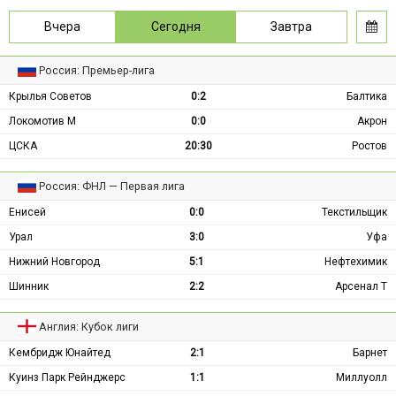
Вчера
Сегодня
Завтра
Россия: Премьер-лига
Крылья Советов
0:2
Балтика
Локомотив М
0:0
Акрон
ЦСКА
20:30
Ростов
Россия: ФНЛ — Первая лига
Енисей
0:0
Текстильщик
Урал
3:0
Уфа
Нижний Новгород
5:1
Нефтехимик
Шинник
2:2
Арсенал Т
Англия: Кубок лиги
Кембридж Юнайтед
2:1
Барнет
Куинз Парк Рейнджерс
1:1
Миллуолл