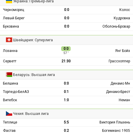
Украина: Премьер-лига
Черноморец
0:0
Колос
Левый Берег
0:0
Кудровка
Буковина
0:0
Оболонь-Бровар
Швейцария: Суперлига
0:0
Лозанна
Янг Бойз
57 ′
Серветт
21:30
Грассхоппер
Беларусь: Высшая лига
Белшина
0:0
Динамо Мн
Торпедо-БелАЗ
0:1
Динамо-Брест
Витебск
1:0
Неман
Чехия: Высшая лига
Теплице
5:5
Виктория Пльзень
Фастав
0:2
Богемианс 1905