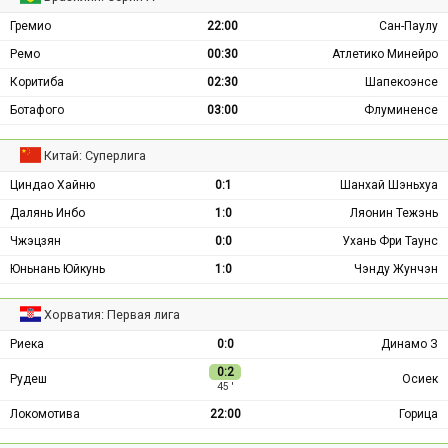
Гремио
22:00
Сан-Паулу
Ремо
00:30
Атлетико Минейро
Коритиба
02:30
Шапекоэнсе
Ботафого
03:00
Флуминенсе
Китай: Суперлига
Циндао Хайню
0:1
Шанхай Шэньхуа
Далянь Инбо
1:0
Ляонин Тежэнь
Чжэцзян
0:0
Ухань Фри Таунс
Юньнань Юйкунь
1:0
Чэнду Жунчэн
Хорватия: Первая лига
Риека
0:0
Динамо З
0:2
Рудеш
Осиек
45 ′
Локомотива
22:00
Горица