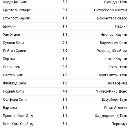
Кардифф Сити
3:2
Суиндон Таун
Бристоль Роверс
0:1
Питерборо Юнайтед
Стокпорт Каунти
1:1
Донкастер Роверс
Бромли
1:1
Рединг
Уимблдон
1:1
Ньюпорт Каунти
Суонси Сити
0:1
Бирмингем Сити
Лейтон Ориент
2:0
Оксфорд Юнайтед
Бёрнли
1:1
Ноттс Каунти
Гиллингем
0:3
Лутон Таун
Лестер Сити
1:0
Нортгемптон Таун
Флитвуд Таун
1:0
Честерфилд
Норвич Сити
4:1
Милтон-Кинс Донс
Солфорд Сити
1:1
Шрусбери Таун
Барнсли
1:1
Уиган Атлетик
Престон Норт Энд
1:1
Хаддерсфилд Таун
Вест Хэм Юнайтед
3:1
Портсмут