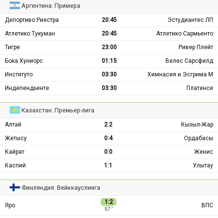
Аргентина: Примера
Депортиво Риестра
20:45
Эстудиантес ЛП
Атлетико Тукуман
20:45
Атлетико Сармьенто
Тигре
23:00
Ривер Плейт
Бока Хуниорс
01:15
Велес Сарсфилд
Институто
03:30
Химнасия и Эсгрима М
Индепендьенте
03:30
Платенсе
Казахстан: Премьер-лига
Алтай
2:2
Кызыл-Жар
Жетысу
0:4
Ордабасы
Кайрат
0:0
Женис
Каспий
1:1
Улытау
Финляндия: Вейккауслиига
1:2
Яро
ВПС
57 ′