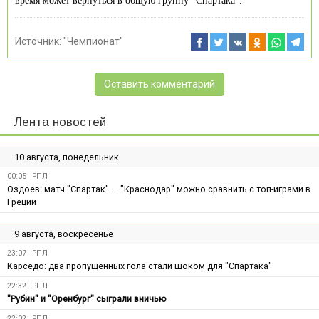
время может вернуться в общую группу "Спартака".
Источник:
"Чемпионат"
Оставить комментарий
Лента новостей
10 августа, понедельник
00:05
РПЛ
Оздоев: матч "Спартак" — "Краснодар" можно сравнить с топ-играми в
Греции
9 августа, воскресенье
23:07
РПЛ
Карседо: два пропущенных гола стали шоком для "Спартака"
22:32
РПЛ
"Рубин" и "Оренбург" сыграли вничью
22:02
РПЛ