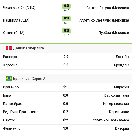
0:0
Чикаго Файр (США)
Сантос Лагуна (Мексика)
62 ′
0:0
Нэшвилл (США)
Атлетико Сан Луис (Мексика)
62 ′
0:0
Остин (США)
Пуэбла (Мексика)
20 ′
Дания: Суперлига
Раннерс
2:0
Люнгбю
Хорсенс
0:2
Брондбю
Бразилия: Серия А
Крузейро
3:1
Мирасол
Баия
0:0
Васко да Гама
Палмейрас
0:0
Интернасьонал
Ред Булл Брагантино
0:2
Коринтианс
Сантос
0:2
Атлетико Паранаэнсе
Фламенго
1:0
Витория