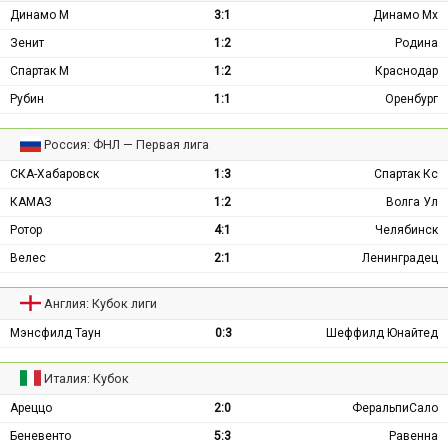
Динамо М
3:1
Динамо Мх
Зенит
1:2
Родина
Спартак М
1:2
Краснодар
Рубин
1:1
Оренбург
Россия: ФНЛ — Первая лига
СКА-Хабаровск
1:3
Спартак Кс
КАМАЗ
1:2
Волга Ул
Ротор
4:1
Челябинск
Велес
2:1
Ленинградец
Англия: Кубок лиги
Мэнсфилд Таун
0:3
Шеффилд Юнайтед
Италия: Кубок
Ареццо
2:0
ФеральпиСало
Беневенто
5:3
Равенна