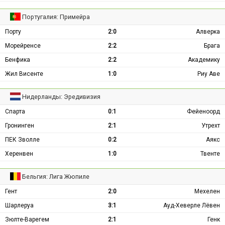
Португалия: Примейра
Порту
2:0
Алверка
Морейренсе
2:2
Брага
Бенфика
2:2
Академику
Жил Висенте
1:0
Риу Аве
Нидерланды: Эредивизия
Спарта
0:1
Фейеноорд
Гронинген
2:1
Утрехт
ПЕК Зволле
0:2
Аякс
Херенвен
1:0
Твенте
Бельгия: Лига Жюпиле
Гент
2:0
Мехелен
Шарлеруа
3:1
Ауд-Хеверле Лёвен
Зюлте-Варегем
2:1
Генк