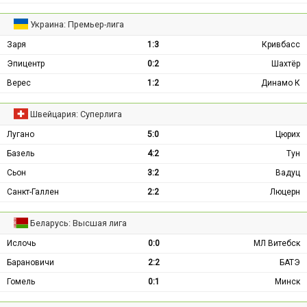
Украина: Премьер-лига
Заря
1:3
Кривбасс
Эпицентр
0:2
Шахтёр
Верес
1:2
Динамо К
Швейцария: Суперлига
Лугано
5:0
Цюрих
Базель
4:2
Тун
Сьон
3:2
Вадуц
Санкт-Галлен
2:2
Люцерн
Беларусь: Высшая лига
Ислочь
0:0
МЛ Витебск
Барановичи
2:2
БАТЭ
Гомель
0:1
Минск