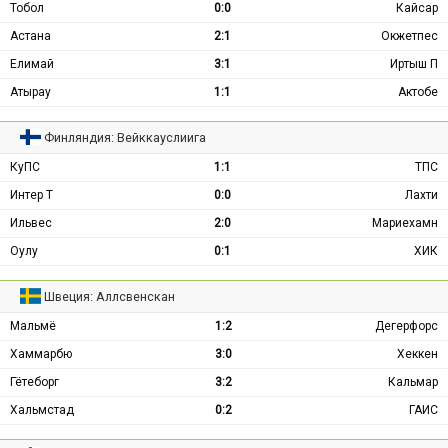
Тобол
0:0
Кайсар
Астана
2:1
Окжетпес
Елимай
3:1
Иртыш П
Атырау
1:1
Актобе
Финляндия: Вейккауслиига
КуПС
1:1
ТПС
Интер Т
0:0
Лахти
Ильвес
2:0
Мариехамн
Оулу
0:1
ХИК
Швеция: Аллсвенскан
Мальмё
1:2
Дегерфорс
Хаммарбю
3:0
Хеккен
Гётеборг
3:2
Кальмар
Хальмстад
0:2
ГАИС