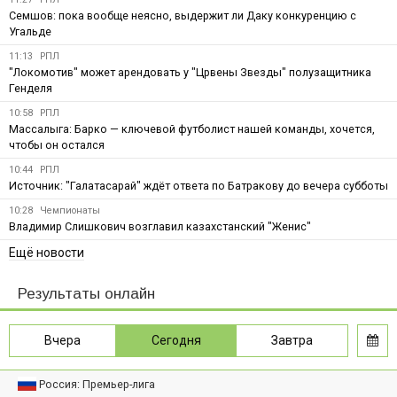
Семшов: пока вообще неясно, выдержит ли Даку конкуренцию с
Угальде
11:13
РПЛ
"Локомотив" может арендовать у "Црвены Звезды" полузащитника
Генделя
10:58
РПЛ
Массалыга: Барко — ключевой футболист нашей команды, хочется,
чтобы он остался
10:44
РПЛ
Источник: "Галатасарай" ждёт ответа по Батракову до вечера субботы
10:28
Чемпионаты
Владимир Слишкович возглавил казахстанский "Женис"
Ещё новости
Результаты онлайн
Вчера
Сегодня
Завтра
Россия: Премьер-лига