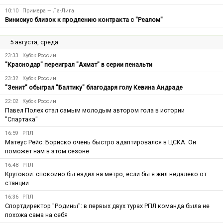
10:10
Примера — Ла-Лига
Винисиус близок к продлению контракта с "Реалом"
5 августа, среда
23:33
Кубок России
"Краснодар" переиграл "Ахмат" в серии пенальти
23:32
Кубок России
"Зенит" обыграл "Балтику" благодаря голу Кевина Андраде
22:02
Кубок России
Павел Полех стал самым молодым автором гола в истории
"Спартака"
16:59
РПЛ
Матеус Рейс: Бориско очень быстро адаптировался в ЦСКА. Он
поможет нам в этом сезоне
16:48
РПЛ
Круговой: спокойно бы ездил на метро, если бы я жил недалеко от
станции
16:36
РПЛ
Спортдиректор "Родины": в первых двух турах РПЛ команда была не
похожа сама на себя