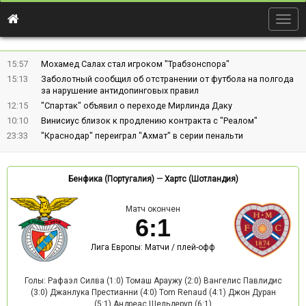
Togg
navig
15:57
Мохамед Салах стал игроком "Трабзонспора"
15:13
Заболотный сообщил об отстранении от футбола на полгода
за нарушение антидопинговых правил
12:15
"Спартак" объявил о переходе Мирлинда Даку
10:10
Винисиус близок к продлению контракта с "Реалом"
23:33
"Краснодар" переиграл "Ахмат" в серии пенальти
Бенфика (Португалия)
—
Хартс (Шотландия)
Матч окончен
6
:
1
Лига Европы: Матчи / плей-офф
Голы: Рафаэл Силва (1:0) Томаш Араужу (2:0) Вангелис Павлидис
(3:0) Джанлука Престианни (4:0) Tom Renaud (4:1) Джон Дуран
(5:1) Андреас Шельдеруп (6:1)