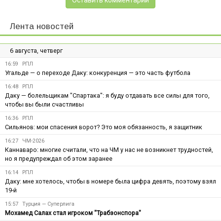
Лента новостей
6 августа, четверг
16:59
РПЛ
Угальде — о переходе Даку: конкуренция — это часть футбола
16:48
РПЛ
Даку — болельщикам "Спартака": я буду отдавать все силы для того,
чтобы вы были счастливы
16:36
РПЛ
Сильянов: мои спасения ворот? Это моя обязанность, я защитник
16:27
ЧМ-2026
Каннаваро: многие считали, что на ЧМ у нас не возникнет трудностей,
но я предупреждал об этом заранее
16:14
РПЛ
Даку: мне хотелось, чтобы в номере была цифра девять, поэтому взял
19-й
15:57
Турция — Суперлига
Мохамед Салах стал игроком "Трабзонспора"