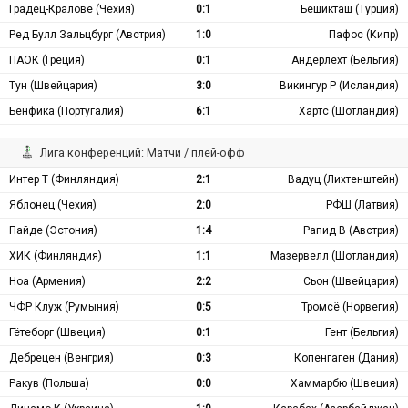
Градец-Кралове (Чехия)
0:1
Бешикташ (Турция)
Ред Булл Зальцбург (Австрия)
1:0
Пафос (Кипр)
ПАОК (Греция)
0:1
Андерлехт (Бельгия)
Тун (Швейцария)
3:0
Викингур Р (Исландия)
Бенфика (Португалия)
6:1
Хартс (Шотландия)
Лига конференций: Матчи / плей-офф
Интер Т (Финляндия)
2:1
Вадуц (Лихтенштейн)
Яблонец (Чехия)
2:0
РФШ (Латвия)
Пайде (Эстония)
1:4
Рапид В (Австрия)
ХИК (Финляндия)
1:1
Мазервелл (Шотландия)
Ноа (Армения)
2:2
Сьон (Швейцария)
ЧФР Клуж (Румыния)
0:5
Тромсё (Норвегия)
Гётеборг (Швеция)
0:1
Гент (Бельгия)
Дебрецен (Венгрия)
0:3
Копенгаген (Дания)
Ракув (Польша)
0:0
Хаммарбю (Швеция)