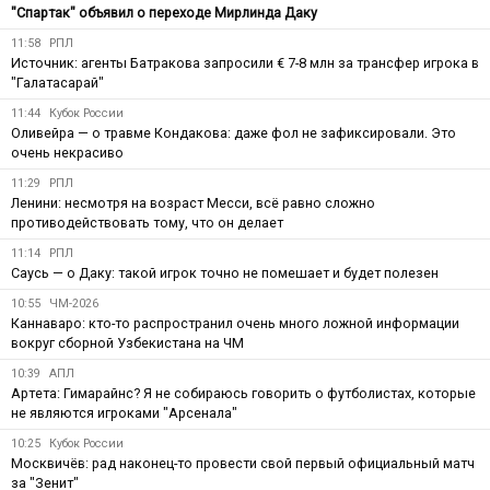
"Спартак" объявил о переходе Мирлинда Даку
11:58
РПЛ
Источник: агенты Батракова запросили € 7-8 млн за трансфер игрока в
"Галатасарай"
11:44
Кубок России
Оливейра — о травме Кондакова: даже фол не зафиксировали. Это
очень некрасиво
11:29
РПЛ
Ленини: несмотря на возраст Месси, всё равно сложно
противодействовать тому, что он делает
11:14
РПЛ
Саусь — о Даку: такой игрок точно не помешает и будет полезен
10:55
ЧМ-2026
Каннаваро: кто-то распространил очень много ложной информации
вокруг сборной Узбекистана на ЧМ
10:39
АПЛ
Артета: Гимарайнс? Я не собираюсь говорить о футболистах, которые
не являются игроками "Арсенала"
10:25
Кубок России
Москвичёв: рад наконец-то провести свой первый официальный матч
за "Зенит"