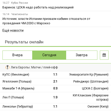
16:27
Кубок России
Баринов: ЦСКА надо работать над реализацией
16:14
Чемпионаты
Источник: власти Испании призвали кабмин отказаться от
проведения ЧМ-2030 с Марокко
Ещё новости
Результаты онлайн
Вчера
Сегодня
Завтра
Лига Европы: Матчи / плей-офф
КуПС (Финляндия)
1:1
Университатя Кр (Румыния)
Ягеллония (Польша)
2:1
Рейнджерс (Шотландия)
Маккаби Т-А (Израиль)
0:3
ЦСКА С (Болгария)
КИ Клаксвик (Фарерские
Лех П (Польша)
1:0
острова)
Линкольн (Гибралтар)
1:1
Омония (Кипр)