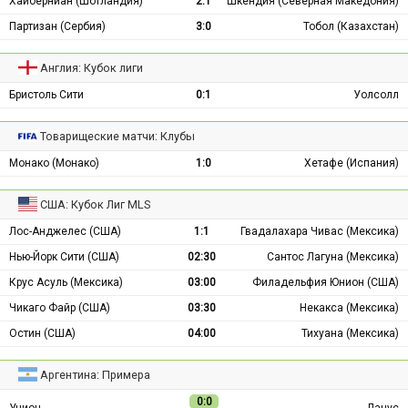
Хайберниан (Шотландия)
2:1
Шкендия (Северная Македония)
Партизан (Сербия)
3:0
Тобол (Казахстан)
Англия: Кубок лиги
Бристоль Сити
0:1
Уолсолл
Товарищеские матчи: Клубы
Монако (Монако)
1:0
Хетафе (Испания)
США: Кубок Лиг MLS
Лос-Анджелес (США)
1:1
Гвадалахара Чивас (Мексика)
Нью-Йорк Сити (США)
02:30
Сантос Лагуна (Мексика)
Крус Асуль (Мексика)
03:00
Филадельфия Юнион (США)
Чикаго Файр (США)
03:30
Некакса (Мексика)
Остин (США)
04:00
Тихуана (Мексика)
Аргентина: Примера
0:0
Унион
Ланус