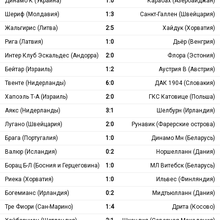
Динамо К (Украина)
1:0
Карабах (Азербайджан)
Шериф (Молдавия)
1:3
Санкт-Галлен (Швейцария)
Жальгирис (Литва)
2:5
Хайдук (Хорватия)
Рига (Латвия)
1:0
Дьёр (Венгрия)
Интер Клуб Эскальдес (Андорра)
2:0
Флора (Эстония)
Бейтар (Израиль)
1:2
Аустрия В (Австрия)
Твенте (Нидерланды)
6:0
ДАК 1904 (Словакия)
Хапоэль Т-А (Израиль)
2:0
ГКС Катовице (Польша)
Аякс (Нидерланды)
3:1
Шелбурн (Ирландия)
Лугано (Швейцария)
2:0
Рунавик (Фарерские острова)
Брага (Португалия)
1:0
Динамо Мн (Беларусь)
Валюр (Исландия)
0:2
Норшелланн (Дания)
Борац Б-Л (Босния и Герцеговина)
1:0
МЛ Витебск (Беларусь)
Риека (Хорватия)
1:0
Ильвес (Финляндия)
Богемианс (Ирландия)
0:2
Мидтьюлланн (Дания)
Тре Фиори (Сан-Марино)
1:4
Дрита (Косово)