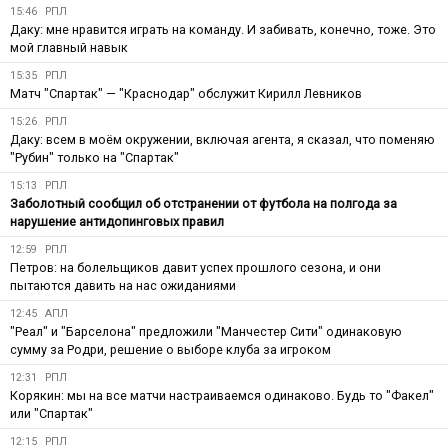
15:46
РПЛ
Даку: мне нравится играть на команду. И забивать, конечно, тоже. Это
мой главный навык
15:35
РПЛ
Матч "Спартак" — "Краснодар" обслужит Кирилл Левников
15:26
РПЛ
Даку: всем в моём окружении, включая агента, я сказал, что поменяю
"Рубин" только на "Спартак"
15:13
РПЛ
Заболотный сообщил об отстранении от футбола на полгода за
нарушение антидопинговых правил
12:59
РПЛ
Петров: на болельщиков давит успех прошлого сезона, и они
пытаются давить на нас ожиданиями
12:45
АПЛ
"Реал" и "Барселона" предложили "Манчестер Сити" одинаковую
сумму за Родри, решение о выборе клуба за игроком
12:31
РПЛ
Корякин: мы на все матчи настраиваемся одинаково. Будь то "Факел"
или "Спартак"
12:15
РПЛ