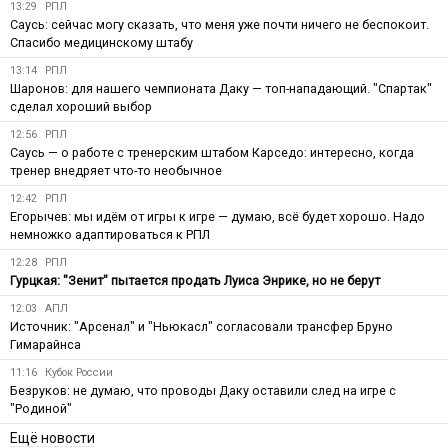
13:29
РПЛ
Саусь: сейчас могу сказать, что меня уже почти ничего не беспокоит.
Спасибо медицинскому штабу
13:14
РПЛ
Шаронов: для нашего чемпионата Даку — топ-нападающий. "Спартак"
сделал хороший выбор
12:56
РПЛ
Саусь — о работе с тренерским штабом Карседо: интересно, когда
тренер внедряет что-то необычное
12:42
РПЛ
Егорычев: мы идём от игры к игре — думаю, всё будет хорошо. Надо
немножко адаптироваться к РПЛ
12:28
РПЛ
Гурцкая: "Зенит" пытается продать Луиса Энрике, но не берут
12:03
АПЛ
Источник: "Арсенал" и "Ньюкасл" согласовали трансфер Бруно
Гимарайнса
11:16
Кубок России
Безруков: не думаю, что проводы Даку оставили след на игре с
"Родиной"
Ещё новости