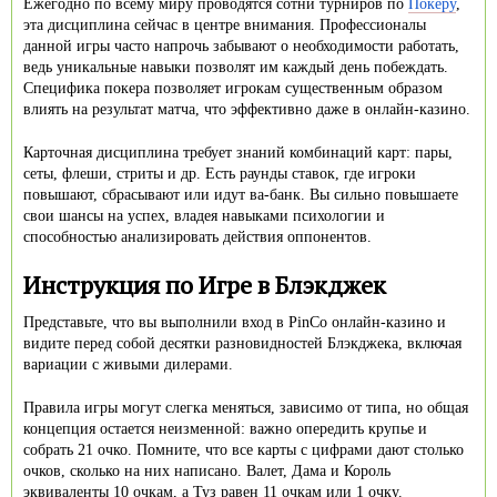
Ежегодно по всему миру проводятся сотни турниров по
Покеру
,
эта дисциплина сейчас в центре внимания. Профессионалы
данной игры часто напрочь забывают о необходимости работать,
ведь уникальные навыки позволят им каждый день побеждать.
Специфика покера позволяет игрокам существенным образом
влиять на результат матча, что эффективно даже в онлайн-казино.
Карточная дисциплина требует знаний комбинаций карт: пары,
сеты, флеши, стриты и др. Есть раунды ставок, где игроки
повышают, сбрасывают или идут ва-банк. Вы сильно повышаете
свои шансы на успех, владея навыками психологии и
способностью анализировать действия оппонентов.
Инструкция по Игре в Блэкджек
Представьте, что вы выполнили вход в PinCo онлайн-казино и
видите перед собой десятки разновидностей Блэкджека, включая
вариации с живыми дилерами.
Правила игры могут слегка меняться, зависимо от типа, но общая
концепция остается неизменной: важно опередить крупье и
собрать 21 очко. Помните, что все карты с цифрами дают столько
очков, сколько на них написано. Валет, Дама и Король
эквиваленты 10 очкам, а Туз равен 11 очкам или 1 очку.