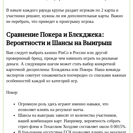
В начале каждого раунда крупье раздает игрокам по 2 карты и
участники решают, нужны ли им дополнительные карты. Важно
не перебрать, что приведет к проигрышу игрока.
Сравнение Покера и Блєкджека:
Вероятности и Шансы на Выигрыш
Вам следует выбрать казино PinCo в России или другой
проверенный бренд, прежде чем начинать играть на реальные
деньги. А следующим шагом может стать выбор конкретной
карточной дисциплины: Блэкджека или Покера. Наша команда
экспертов советует ознакомиться поочередно со списками важных
особенностей каждой из категорий игр.
Покер:
Огромную роль здесь играют именно навыки, что
позволяет влиять на результат матча.
Шансы на выигрыш зависят от количества участников,
вашей комбинации карт. Например, вероятность собрать
стрит-флеш в Техасском Холдэме составляет около 0.0015%.
В live-покере отсутствие ГСЧ позволяет влиять на результат