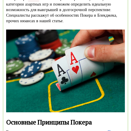
категории азартных игр и поможем определить идеальную
возможность для выигрышей в долгосрочной перспективе.
Специалисты расскажут об особенностях Покера и Блекджека,
прочих нюансах в нашей статье.
Основные Принципы Покера