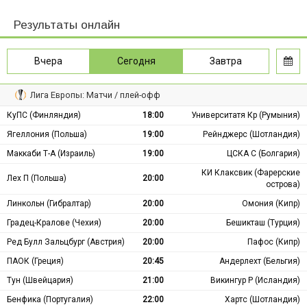
Результаты онлайн
Вчера
Сегодня
Завтра
Лига Европы: Матчи / плей-офф
КуПС (Финляндия)
18:00
Университатя Кр (Румыния)
Ягеллония (Польша)
19:00
Рейнджерс (Шотландия)
Маккаби Т-А (Израиль)
19:00
ЦСКА С (Болгария)
КИ Клаксвик (Фарерские
Лех П (Польша)
20:00
острова)
Линкольн (Гибралтар)
20:00
Омония (Кипр)
Градец-Кралове (Чехия)
20:00
Бешикташ (Турция)
Ред Булл Зальцбург (Австрия)
20:00
Пафос (Кипр)
ПАОК (Греция)
20:45
Андерлехт (Бельгия)
Тун (Швейцария)
21:00
Викингур Р (Исландия)
Бенфика (Португалия)
22:00
Хартс (Шотландия)