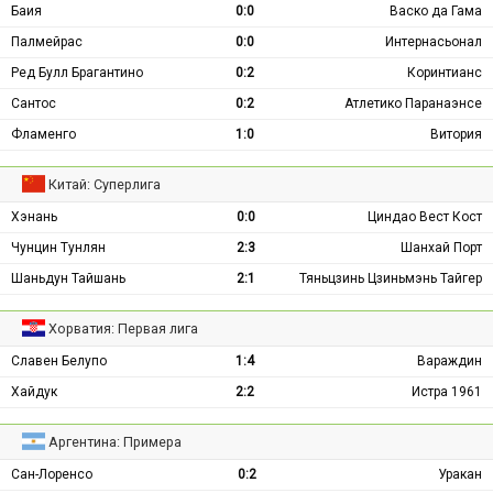
Баия
0:0
Васко да Гама
Палмейрас
0:0
Интернасьонал
Ред Булл Брагантино
0:2
Коринтианс
Сантос
0:2
Атлетико Паранаэнсе
Фламенго
1:0
Витория
Китай: Суперлига
Хэнань
0:0
Циндао Вест Кост
Чунцин Тунлян
2:3
Шанхай Порт
Шаньдун Тайшань
2:1
Тяньцзинь Цзиньмэнь Тайгер
Хорватия: Первая лига
Славен Белупо
1:4
Вараждин
Хайдук
2:2
Истра 1961
Аргентина: Примера
Сан-Лоренсо
0:2
Уракан