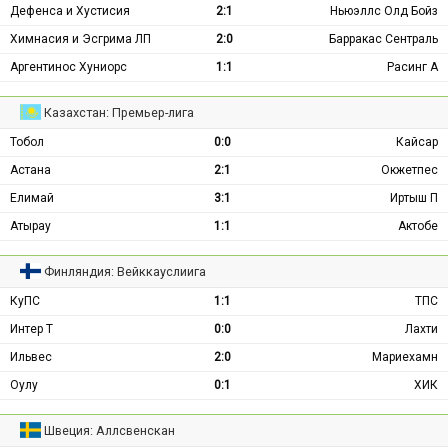
Дефенса и Хустисия
2:1
Ньюэллс Олд Бойз
Химнасия и Эсгрима ЛП
2:0
Барракас Сентраль
Аргентинос Хуниорс
1:1
Расинг А
Казахстан: Премьер-лига
Тобол
0:0
Кайсар
Астана
2:1
Окжетпес
Елимай
3:1
Иртыш П
Атырау
1:1
Актобе
Финляндия: Вейккауслиига
КуПС
1:1
ТПС
Интер Т
0:0
Лахти
Ильвес
2:0
Мариехамн
Оулу
0:1
ХИК
Швеция: Аллсвенскан