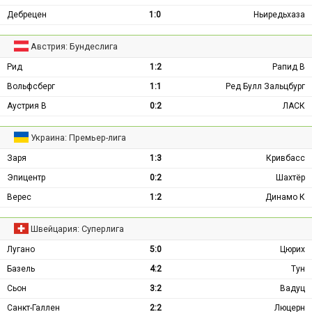
Дебрецен
1:0
Ньиредьхаза
Австрия: Бундеслига
Рид
1:2
Рапид В
Вольфсберг
1:1
Ред Булл Зальцбург
Аустрия В
0:2
ЛАСК
Украина: Премьер-лига
Заря
1:3
Кривбасс
Эпицентр
0:2
Шахтёр
Верес
1:2
Динамо К
Швейцария: Суперлига
Лугано
5:0
Цюрих
Базель
4:2
Тун
Сьон
3:2
Вадуц
Санкт-Галлен
2:2
Люцерн