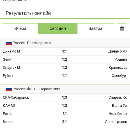
Результаты онлайн
Вчера
Сегодня
Завтра
Россия: Премьер-лига
Динамо М
3:1
Динамо Мх
Зенит
1:2
Родина
Спартак М
1:2
Краснодар
Рубин
1:1
Оренбург
Россия: ФНЛ — Первая лига
СКА-Хабаровск
1:3
Спартак Кс
КАМАЗ
1:2
Волга Ул
Ротор
4:1
Челябинск
Велес
2:1
Ленинградец