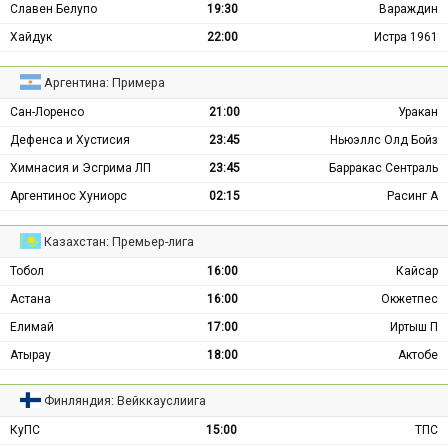
Славен Белупо
19:30
Вараждин
Хайдук
22:00
Истра 1961
Аргентина: Примера
Сан-Лоренсо
21:00
Уракан
Дефенса и Хустисия
23:45
Ньюэллс Олд Бойз
Химнасия и Эсгрима ЛП
23:45
Барракас Сентраль
Аргентинос Хуниорс
02:15
Расинг А
Казахстан: Премьер-лига
Тобол
16:00
Кайсар
Астана
16:00
Окжетпес
Елимай
17:00
Иртыш П
Атырау
18:00
Актобе
Финляндия: Вейккауслиига
КуПС
15:00
ТПС