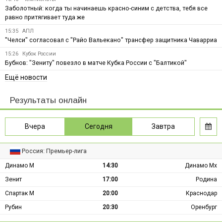
Заболотный: когда ты начинаешь красно-синим с детства, тебя все
равно притягивает туда же
15:35
АПЛ
"Челси" согласовал с "Райо Вальекано" трансфер защитника Чаварриа
15:26
Кубок России
Бубнов: "Зениту" повезло в матче Кубка России с "Балтикой"
Ещё новости
Результаты онлайн
Вчера
Сегодня
Завтра
Россия: Премьер-лига
Динамо М
14:30
Динамо Мх
Зенит
17:00
Родина
Спартак М
20:00
Краснодар
Рубин
20:30
Оренбург