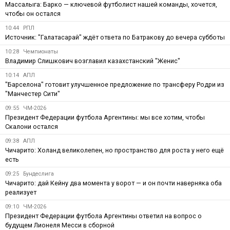
Массалыга: Барко — ключевой футболист нашей команды, хочется,
чтобы он остался
10:44
РПЛ
Источник: "Галатасарай" ждёт ответа по Батракову до вечера субботы
10:28
Чемпионаты
Владимир Слишкович возглавил казахстанский "Женис"
10:14
АПЛ
"Барселона" готовит улучшенное предложение по трансферу Родри из
"Манчестер Сити"
09:55
ЧМ-2026
Президент Федерации футбола Аргентины: мы все хотим, чтобы
Скалони остался
09:38
АПЛ
Чичарито: Холанд великолепен, но пространство для роста у него ещё
есть
09:25
Бундеслига
Чичарито: дай Кейну два момента у ворот — и он почти наверняка оба
реализует
09:10
ЧМ-2026
Президент Федерации футбола Аргентины ответил на вопрос о
будущем Лионеля Месси в сборной