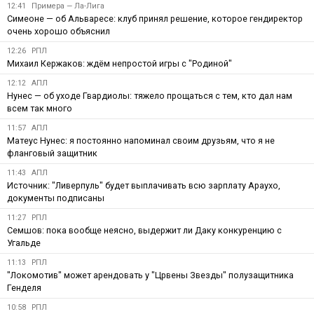
12:41
Примера — Ла-Лига
Симеоне — об Альваресе: клуб принял решение, которое гендиректор
очень хорошо объяснил
12:26
РПЛ
Михаил Кержаков: ждём непростой игры с "Родиной"
12:12
АПЛ
Нунес — об уходе Гвардиолы: тяжело прощаться с тем, кто дал нам
всем так много
11:57
АПЛ
Матеус Нунес: я постоянно напоминал своим друзьям, что я не
фланговый защитник
11:43
АПЛ
Источник: "Ливерпуль" будет выплачивать всю зарплату Араухо,
документы подписаны
11:27
РПЛ
Семшов: пока вообще неясно, выдержит ли Даку конкуренцию с
Угальде
11:13
РПЛ
"Локомотив" может арендовать у "Црвены Звезды" полузащитника
Генделя
10:58
РПЛ