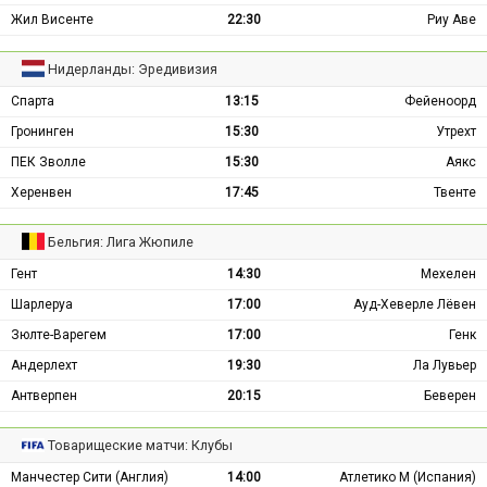
Жил Висенте
22:30
Риу Аве
Нидерланды: Эредивизия
Спарта
13:15
Фейеноорд
Гронинген
15:30
Утрехт
ПЕК Зволле
15:30
Аякс
Херенвен
17:45
Твенте
Бельгия: Лига Жюпиле
Гент
14:30
Мехелен
Шарлеруа
17:00
Ауд-Хеверле Лёвен
Зюлте-Варегем
17:00
Генк
Андерлехт
19:30
Ла Лувьер
Антверпен
20:15
Беверен
Товарищеские матчи: Клубы
Манчестер Сити (Англия)
14:00
Атлетико М (Испания)