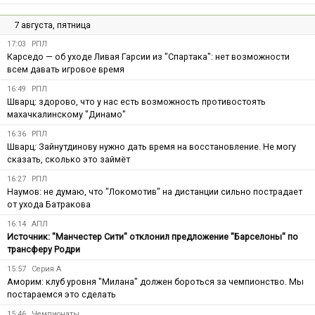
7 августа, пятница
17:03
РПЛ
Карседо — об уходе Ливая Гарсии из "Спартака": нет возможности
всем давать игровое время
16:49
РПЛ
Шварц: здорово, что у нас есть возможность противостоять
махачкалинскому "Динамо"
16:36
РПЛ
Шварц: Зайнутдинову нужно дать время на восстановление. Не могу
сказать, сколько это займёт
16:27
РПЛ
Наумов: не думаю, что "Локомотив" на дистанции сильно пострадает
от ухода Батракова
16:14
АПЛ
Источник: "Манчестер Сити" отклонил предложение "Барселоны" по
трансферу Родри
15:57
Серия А
Аморим: клуб уровня "Милана" должен бороться за чемпионство. Мы
постараемся это сделать
15:46
Чемпионаты