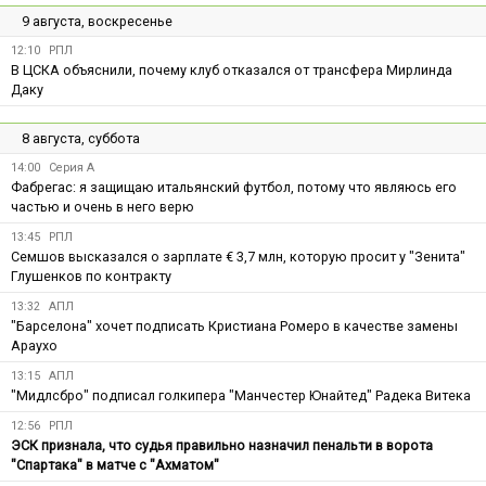
9 августа, воскресенье
12:10
РПЛ
В ЦСКА объяснили, почему клуб отказался от трансфера Мирлинда
Даку
8 августа, суббота
14:00
Серия А
Фабрегас: я защищаю итальянский футбол, потому что являюсь его
частью и очень в него верю
13:45
РПЛ
Семшов высказался о зарплате € 3,7 млн, которую просит у "Зенита"
Глушенков по контракту
13:32
АПЛ
"Барселона" хочет подписать Кристиана Ромеро в качестве замены
Араухо
13:15
АПЛ
"Мидлсбро" подписал голкипера "Манчестер Юнайтед" Радека Витека
12:56
РПЛ
ЭСК признала, что судья правильно назначил пенальти в ворота
"Спартака" в матче с "Ахматом"