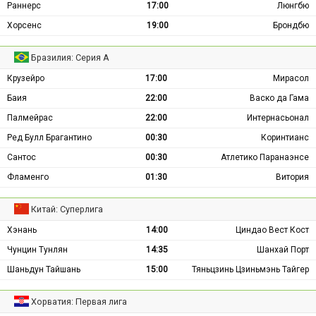
Раннерс
17:00
Люнгбю
Хорсенс
19:00
Брондбю
Бразилия: Серия А
Крузейро
17:00
Мирасол
Баия
22:00
Васко да Гама
Палмейрас
22:00
Интернасьонал
Ред Булл Брагантино
00:30
Коринтианс
Сантос
00:30
Атлетико Паранаэнсе
Фламенго
01:30
Витория
Китай: Суперлига
Хэнань
14:00
Циндао Вест Кост
Чунцин Тунлян
14:35
Шанхай Порт
Шаньдун Тайшань
15:00
Тяньцзинь Цзиньмэнь Тайгер
Хорватия: Первая лига