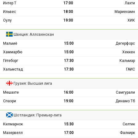
Интер Т
17:00
Лахти
Ильвес
18:00
Мариехамн
Оулу
19:00
ХИК
Швеция: Аллсвенскан
Мальмё
15:00
Дегерфорс
Хаммарбю
15:00
Хеккен
Гётеборг
17:30
Кальмар
Хальмстад
17:30
ГАИС
Грузия: Высшая лига
Мешахте
16:00
Самгурали
Спаэри
19:00
Динамо Тб
Шотландия: Премьер-лига
Килмарнок
15:30
Селтик
Мазервелл
17:00
Фалкирк