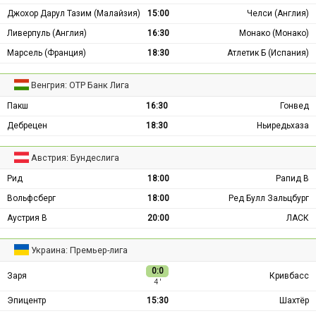
Джохор Дарул Тазим (Малайзия)
15:00
Челси (Англия)
Ливерпуль (Англия)
16:30
Монако (Монако)
Марсель (Франция)
18:30
Атлетик Б (Испания)
Венгрия: ОТР Банк Лига
Пакш
16:30
Гонвед
Дебрецен
18:30
Ньиредьхаза
Австрия: Бундеслига
Рид
18:00
Рапид В
Вольфсберг
18:00
Ред Булл Зальцбург
Аустрия В
20:00
ЛАСК
Украина: Премьер-лига
0:0
Заря
Кривбасс
4 ′
Эпицентр
15:30
Шахтёр