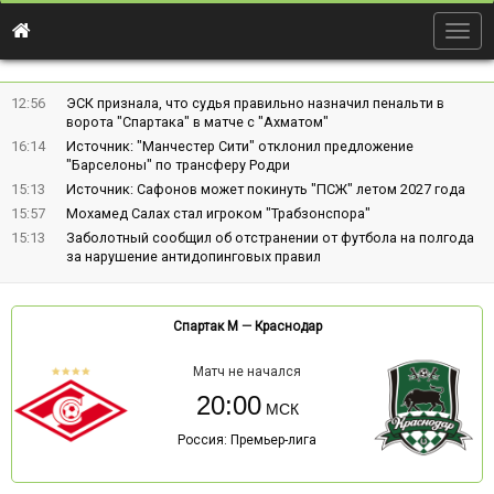
Togg
navig
12:56
ЭСК признала, что судья правильно назначил пенальти в
ворота "Спартака" в матче с "Ахматом"
16:14
Источник: "Манчестер Сити" отклонил предложение
"Барселоны" по трансферу Родри
15:13
Источник: Сафонов может покинуть "ПСЖ" летом 2027 года
15:57
Мохамед Салах стал игроком "Трабзонспора"
15:13
Заболотный сообщил об отстранении от футбола на полгода
за нарушение антидопинговых правил
Спартак М
—
Краснодар
Матч не начался
20:00
Россия: Премьер-лига