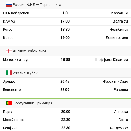
Россия: ФНЛ — Первая лига
СКА-Хабаровск
1:3
Спартак Кс
КАМАЗ
17:00
Волга Ул
Ротор
18:30
Челябинск
Велес
19:00
Ленинградец
Англия: Кубок лиги
Мэнсфилд Таун
18:00
Шеффилд Юнайтед
Италия: Кубок
Ареццо
20:45
ФеральпиСало
Беневенто
22:00
Равенна
Португалия: Примейра
Порту
20:00
Алверка
Морейренсе
22:30
Брага
Бенфика
22:30
Академику