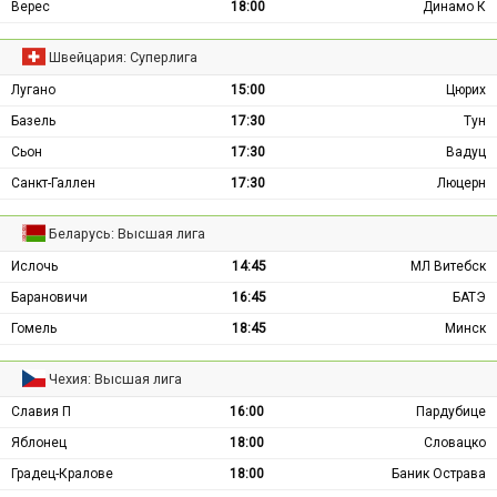
Верес
18:00
Динамо К
Швейцария: Суперлига
Лугано
15:00
Цюрих
Базель
17:30
Тун
Сьон
17:30
Вадуц
Санкт-Галлен
17:30
Люцерн
Беларусь: Высшая лига
Ислочь
14:45
МЛ Витебск
Барановичи
16:45
БАТЭ
Гомель
18:45
Минск
Чехия: Высшая лига
Славия П
16:00
Пардубице
Яблонец
18:00
Словацко
Градец-Кралове
18:00
Баник Острава