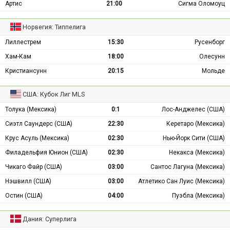
Артис
21:00
Сигма Оломоуц
Норвегия: Типпелига
Лиллестрем
15:30
Русенборг
Хам-Кам
18:00
Олесунн
Кристиансунн
20:15
Мольде
США: Кубок Лиг MLS
Толука (Мексика)
0:1
Лос-Анджелес (США)
Сиэтл Саундерс (США)
22:30
Керетаро (Мексика)
Крус Асуль (Мексика)
02:30
Нью-Йорк Сити (США)
Филадельфия Юнион (США)
02:30
Некакса (Мексика)
Чикаго Файр (США)
03:00
Сантос Лагуна (Мексика)
Нэшвилл (США)
03:00
Атлетико Сан Луис (Мексика)
Остин (США)
04:00
Пуэбла (Мексика)
Дания: Суперлига