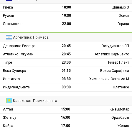
Риека
18:00
Динамо З
Рудеш
19:30
Осиек
Локомотива
22:00
Горица
Аргентина: Примера
Депортиво Риестра
20:45
Эстудиантес ЛП
Атлетико Тукуман
20:45
Атлетико Сармьенто
Тигре
23:00
Ривер Плейт
Бока Хуниорс
01:15
Велес Сарсфилд
Институто
03:30
Химнасия и Эсгрима М
Индепендьенте
03:30
Платенсе
Казахстан: Премьер-лига
Алтай
15:00
Кызыл-Жар
Жетысу
16:00
Ордабасы
Кайрат
17:00
Женис