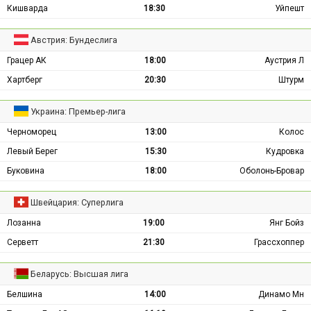
Кишварда
18:30
Уйпешт
Австрия: Бундеслига
Грацер АК
18:00
Аустрия Л
Хартберг
20:30
Штурм
Украина: Премьер-лига
Черноморец
13:00
Колос
Левый Берег
15:30
Кудровка
Буковина
18:00
Оболонь-Бровар
Швейцария: Суперлига
Лозанна
19:00
Янг Бойз
Серветт
21:30
Грассхоппер
Беларусь: Высшая лига
Белшина
14:00
Динамо Мн