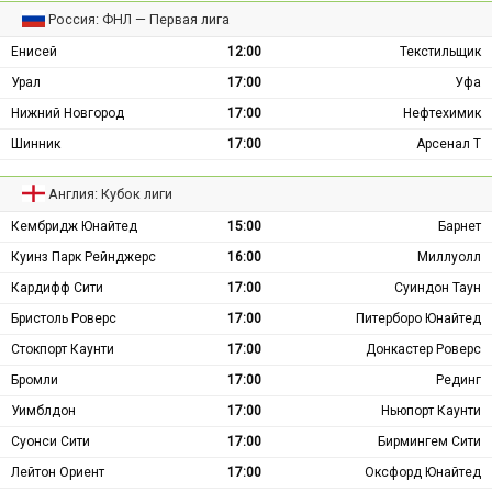
Россия: ФНЛ — Первая лига
Енисей
12:00
Текстильщик
Урал
17:00
Уфа
Нижний Новгород
17:00
Нефтехимик
Шинник
17:00
Арсенал Т
Англия: Кубок лиги
Кембридж Юнайтед
15:00
Барнет
Куинз Парк Рейнджерс
16:00
Миллуолл
Кардифф Сити
17:00
Суиндон Таун
Бристоль Роверс
17:00
Питерборо Юнайтед
Стокпорт Каунти
17:00
Донкастер Роверс
Бромли
17:00
Рединг
Уимблдон
17:00
Ньюпорт Каунти
Суонси Сити
17:00
Бирмингем Сити
Лейтон Ориент
17:00
Оксфорд Юнайтед