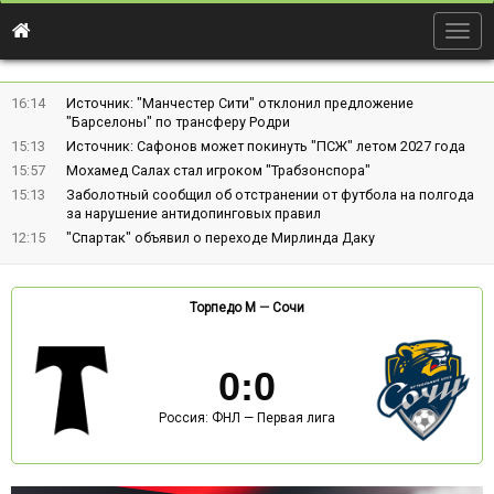
Togg
navig
16:14
Источник: "Манчестер Сити" отклонил предложение
"Барселоны" по трансферу Родри
15:13
Источник: Сафонов может покинуть "ПСЖ" летом 2027 года
15:57
Мохамед Салах стал игроком "Трабзонспора"
15:13
Заболотный сообщил об отстранении от футбола на полгода
за нарушение антидопинговых правил
12:15
"Спартак" объявил о переходе Мирлинда Даку
Торпедо М
—
Сочи
0
:
0
Россия: ФНЛ — Первая лига