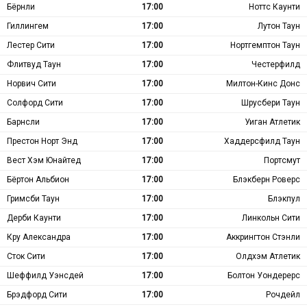
Бёрнли
17:00
Ноттс Каунти
Гиллингем
17:00
Лутон Таун
Лестер Сити
17:00
Нортгемптон Таун
Флитвуд Таун
17:00
Честерфилд
Норвич Сити
17:00
Милтон-Кинс Донс
Солфорд Сити
17:00
Шрусбери Таун
Барнсли
17:00
Уиган Атлетик
Престон Норт Энд
17:00
Хаддерсфилд Таун
Вест Хэм Юнайтед
17:00
Портсмут
Бёртон Альбион
17:00
Блэкберн Роверс
Гримсби Таун
17:00
Блэкпул
Дерби Каунти
17:00
Линкольн Сити
Кру Александра
17:00
Аккрингтон Стэнли
Сток Сити
17:00
Олдхэм Атлетик
Шеффилд Уэнсдей
17:00
Болтон Уондерерс
Брэдфорд Сити
17:00
Рочдейл