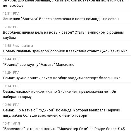
Умяров: для меня разницы, с капитанской повязкой на поле или без, —
нет вообще
12:31
РПЛ
Защитник "Балтики" Бевеев рассказал о целях команды на сезон
12:15
РПЛ
Воробьёв: личная цель на новый сезон? Стать чемпионом с родным
клубом
11:58
Чемпионаты
Новым главным тренером сборной Казахстана станет Джон вант Схип
11:44
РПЛ
"Родина" арендует у "Ахмата" Мансилью
11:29
РПЛ
Семак: нужно понять, зачем вообще вводили паспорт болельщика
11:14
РПЛ
Семак: никакой конкретики по Энрике нет, предложений нет. Он
набирает форму
10:56
РПЛ
Семак — о матче с "Родиной": команда, которая выиграла Первую
лигу, забив больше всех мячей, о чём-то говорит
10:41
АПЛ
"Барселона" готова заплатить "Манчестер Сити" за Родри более € 45