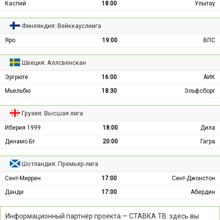
Каспий
18:00
Улытау
Финляндия: Вейккауслиига
Яро
19:00
ВПС
Швеция: Аллсвенскан
Эргрюте
16:00
АИК
Мьельбю
18:30
Эльфсборг
Грузия: Высшая лига
Иберия 1999
18:00
Дила
Динамо Бт
20:00
Гагра
Шотландия: Премьер-лига
Сент-Миррен
17:00
Сент-Джонстон
Данди
17:00
Абердин
Информационный партнёр проекта — СТАВКА ТВ: здесь вы