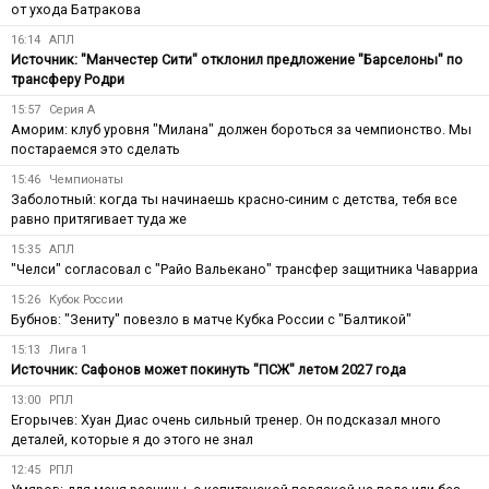
от ухода Батракова
16:14
АПЛ
Источник: "Манчестер Сити" отклонил предложение "Барселоны" по
трансферу Родри
15:57
Серия А
Аморим: клуб уровня "Милана" должен бороться за чемпионство. Мы
постараемся это сделать
15:46
Чемпионаты
Заболотный: когда ты начинаешь красно-синим с детства, тебя все
равно притягивает туда же
15:35
АПЛ
"Челси" согласовал с "Райо Вальекано" трансфер защитника Чаварриа
15:26
Кубок России
Бубнов: "Зениту" повезло в матче Кубка России с "Балтикой"
15:13
Лига 1
Источник: Сафонов может покинуть "ПСЖ" летом 2027 года
13:00
РПЛ
Егорычев: Хуан Диас очень сильный тренер. Он подсказал много
деталей, которые я до этого не знал
12:45
РПЛ