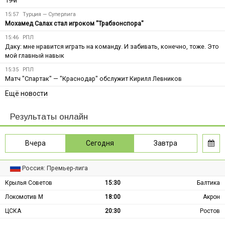
19-й
15:57
Турция — Суперлига
Мохамед Салах стал игроком "Трабзонспора"
15:46
РПЛ
Даку: мне нравится играть на команду. И забивать, конечно, тоже. Это
мой главный навык
15:35
РПЛ
Матч "Спартак" — "Краснодар" обслужит Кирилл Левников
Ещё новости
Результаты онлайн
Вчера
Сегодня
Завтра
Россия: Премьер-лига
Крылья Советов
15:30
Балтика
Локомотив М
18:00
Акрон
ЦСКА
20:30
Ростов