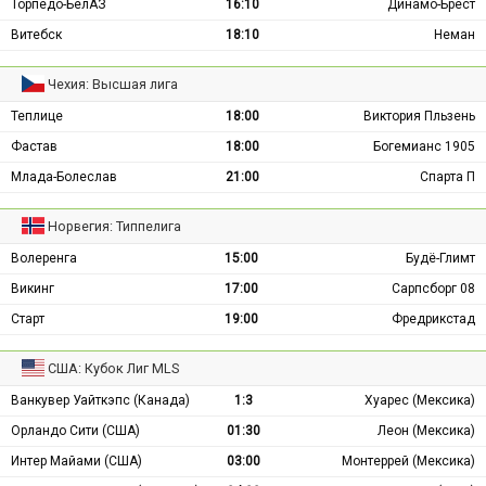
Торпедо-БелАЗ
16:10
Динамо-Брест
Витебск
18:10
Неман
Чехия: Высшая лига
Теплице
18:00
Виктория Пльзень
Фастав
18:00
Богемианс 1905
Млада-Болеслав
21:00
Спарта П
Норвегия: Типпелига
Волеренга
15:00
Будё-Глимт
Викинг
17:00
Сарпсборг 08
Старт
19:00
Фредрикстад
США: Кубок Лиг MLS
Ванкувер Уайткэпс (Канада)
1:3
Хуарес (Мексика)
Орландо Сити (США)
01:30
Леон (Мексика)
Интер Майами (США)
03:00
Монтеррей (Мексика)