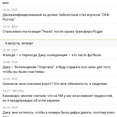
млн
10:26
РПЛ
Дисквалифицированный за допинг Заболотный стал игроком "СКА-
Ростов"
10:10
АПЛ
Стала известна позиция "Реала" после срыва трансфера Родри
6 августа, четверг
16:59
РПЛ
Угальде — о переходе Даку: конкуренция — это часть футбола
16:48
РПЛ
Даку — болельщикам "Спартака": я буду отдавать все силы для того,
чтобы вы были счастливы
16:36
РПЛ
Сильянов: мои спасения ворот? Это моя обязанность, я защитник
16:27
ЧМ-2026
Каннаваро: многие считали, что на ЧМ у нас не возникнет трудностей,
но я предупреждал об этом заранее
16:14
РПЛ
Даку: мне хотелось, чтобы в номере была цифра девять, поэтому взял