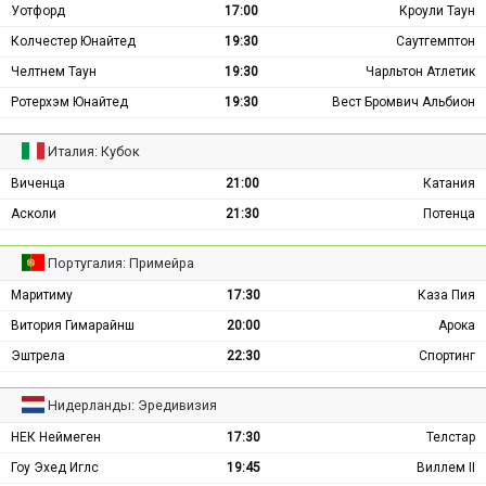
Уотфорд
17:00
Кроули Таун
Колчестер Юнайтед
19:30
Саутгемптон
Челтнем Таун
19:30
Чарльтон Атлетик
Ротерхэм Юнайтед
19:30
Вест Бромвич Альбион
Италия: Кубок
Виченца
21:00
Катания
Асколи
21:30
Потенца
Португалия: Примейра
Маритиму
17:30
Каза Пия
Витория Гимарайнш
20:00
Арока
Эштрела
22:30
Спортинг
Нидерланды: Эредивизия
НЕК Неймеген
17:30
Телстар
Гоу Эхед Иглс
19:45
Виллем II