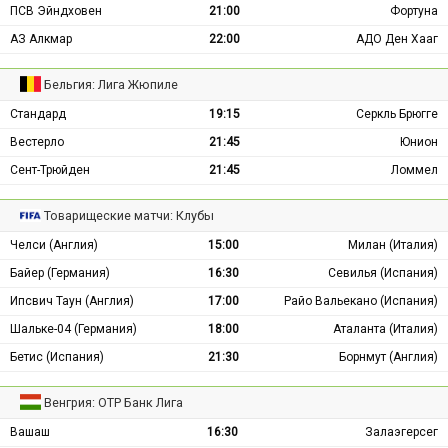
ПСВ Эйндховен
21:00
Фортуна
АЗ Алкмар
22:00
АДО Ден Хааг
Бельгия: Лига Жюпиле
Стандард
19:15
Серкль Брюгге
Вестерло
21:45
Юнион
Сент-Трюйден
21:45
Ломмел
Товарищеские матчи: Клубы
Челси (Англия)
15:00
Милан (Италия)
Байер (Германия)
16:30
Севилья (Испания)
Ипсвич Таун (Англия)
17:00
Райо Вальекано (Испания)
Шальке-04 (Германия)
18:00
Аталанта (Италия)
Бетис (Испания)
21:30
Борнмут (Англия)
Венгрия: ОТР Банк Лига
Вашаш
16:30
Залаэгерсег