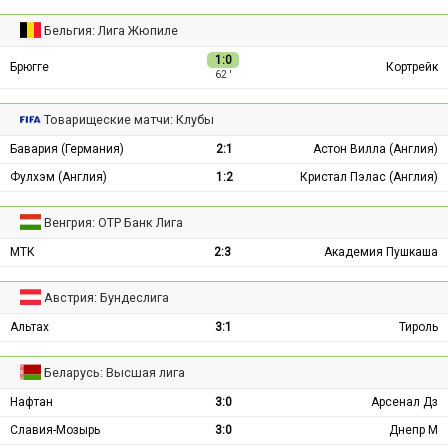
Бельгия: Лига Жюпиле
1:0
Брюгге
Кортрейк
62 ′
Товарищеские матчи: Клубы
Бавария (Германия)
2:1
Астон Вилла (Англия)
Фулхэм (Англия)
1:2
Кристал Пэлас (Англия)
Венгрия: ОТР Банк Лига
МТК
2:3
Академия Пушкаша
Австрия: Бундеслига
Альтах
3:1
Тироль
Беларусь: Высшая лига
Нафтан
3:0
Арсенал Дз
Славия-Мозырь
3:0
Днепр М