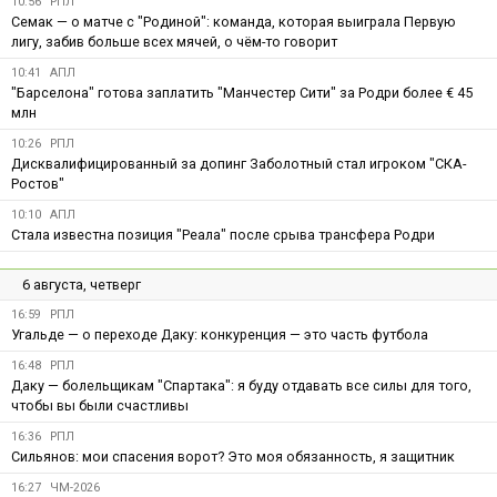
10:56
РПЛ
Семак — о матче с "Родиной": команда, которая выиграла Первую
лигу, забив больше всех мячей, о чём-то говорит
10:41
АПЛ
"Барселона" готова заплатить "Манчестер Сити" за Родри более € 45
млн
10:26
РПЛ
Дисквалифицированный за допинг Заболотный стал игроком "СКА-
Ростов"
10:10
АПЛ
Стала известна позиция "Реала" после срыва трансфера Родри
6 августа, четверг
16:59
РПЛ
Угальде — о переходе Даку: конкуренция — это часть футбола
16:48
РПЛ
Даку — болельщикам "Спартака": я буду отдавать все силы для того,
чтобы вы были счастливы
16:36
РПЛ
Сильянов: мои спасения ворот? Это моя обязанность, я защитник
16:27
ЧМ-2026