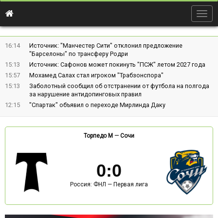
Togg
navig
16:14
Источник: "Манчестер Сити" отклонил предложение
"Барселоны" по трансферу Родри
15:13
Источник: Сафонов может покинуть "ПСЖ" летом 2027 года
15:57
Мохамед Салах стал игроком "Трабзонспора"
15:13
Заболотный сообщил об отстранении от футбола на полгода
за нарушение антидопинговых правил
12:15
"Спартак" объявил о переходе Мирлинда Даку
Торпедо М
—
Сочи
0
:
0
Россия: ФНЛ — Первая лига