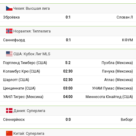
Чехия: Высшая лига
Зброёвка
0:1
Слован Л
Норвегия: Типпелига
Саннефьорд
0:1
КФУМ
США: Кубок Лиг MLS
Портленд Тимберс (США)
5:2
Пуэбла (Мексика)
Коламбус Крю (США)
02:30
Пачука (Мексика)
Шарлотт (США)
02:30
Атлас (Мексика)
Цинциннати (США)
03:00
УНАМ Пумас (Мексика)
УАНЛ Тигрес (Мексика)
04:00
Миннесота Юнайтед (США)
Дания: Суперлига
Сённерйюск
0:0
Виборг
Китай: Суперлига