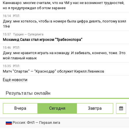
Каннаваро: многие считали, что на ЧМ у нас не возникнет трудностей,
но я предупреждал об этом заранее
16:14
РПЛ
Даку: мне хотелось, чтобы в номере была цифра девять, поэтому взял
19-й
15:57
Турция — Суперлига
Мохамед Салах стал игроком "Трабзонспора"
15:46
РПЛ
Даку: мне нравится играть на команду. И забивать, конечно, тоже. Это
мой главный навык
15:35
РПЛ
Матч "Спартак" — "Краснодар" обслужит Кирилл Левников
Ещё новости
Результаты онлайн
Вчера
Сегодня
Завтра
Россия: ФНЛ — Первая лига