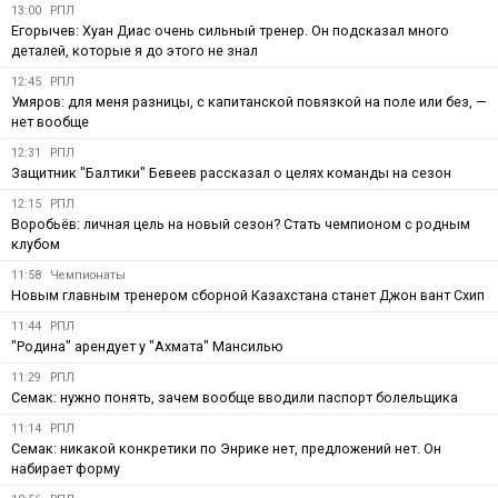
13:00
РПЛ
Егорычев: Хуан Диас очень сильный тренер. Он подсказал много
деталей, которые я до этого не знал
12:45
РПЛ
Умяров: для меня разницы, с капитанской повязкой на поле или без, —
нет вообще
12:31
РПЛ
Защитник "Балтики" Бевеев рассказал о целях команды на сезон
12:15
РПЛ
Воробьёв: личная цель на новый сезон? Стать чемпионом с родным
клубом
11:58
Чемпионаты
Новым главным тренером сборной Казахстана станет Джон вант Схип
11:44
РПЛ
"Родина" арендует у "Ахмата" Мансилью
11:29
РПЛ
Семак: нужно понять, зачем вообще вводили паспорт болельщика
11:14
РПЛ
Семак: никакой конкретики по Энрике нет, предложений нет. Он
набирает форму