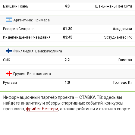
Бэйцзин Гоань
4:0
Шэньчжэнь Пэн Сити
Аргентина: Примера
Росарио Сентраль
01:30
Альдосиви
Индепендьенте Ривадавия
03:45
Эстудиантес РК
Финляндия: Вейккауслиига
СИК
2:2
Гнистан
Грузия: Высшая лига
Рустави
1:0
Торпедо Кт
Информационный партнёр проекта — СТАВКА ТВ: здесь вы
найдёте аналитику и обзоры спортивных событий, конкурсы
прогнозов,
фрибет Беттери
, а также рейтинги и статьи о спорте.