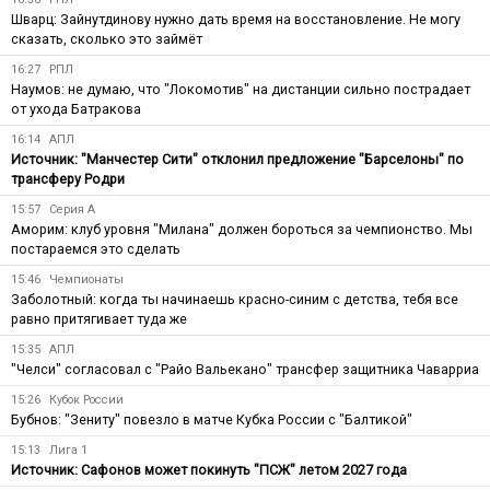
Шварц: Зайнутдинову нужно дать время на восстановление. Не могу
сказать, сколько это займёт
16:27
РПЛ
Наумов: не думаю, что "Локомотив" на дистанции сильно пострадает
от ухода Батракова
16:14
АПЛ
Источник: "Манчестер Сити" отклонил предложение "Барселоны" по
трансферу Родри
15:57
Серия А
Аморим: клуб уровня "Милана" должен бороться за чемпионство. Мы
постараемся это сделать
15:46
Чемпионаты
Заболотный: когда ты начинаешь красно-синим с детства, тебя все
равно притягивает туда же
15:35
АПЛ
"Челси" согласовал с "Райо Вальекано" трансфер защитника Чаварриа
15:26
Кубок России
Бубнов: "Зениту" повезло в матче Кубка России с "Балтикой"
15:13
Лига 1
Источник: Сафонов может покинуть "ПСЖ" летом 2027 года