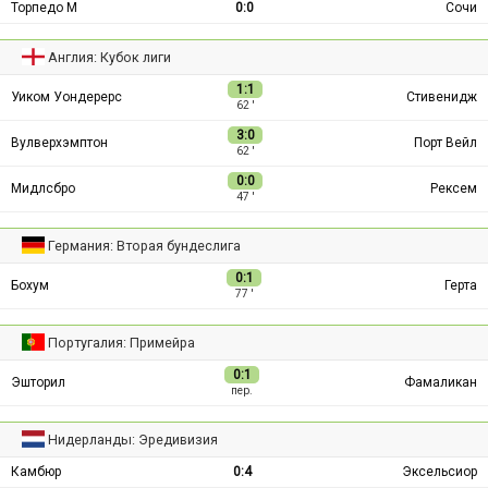
Торпедо М
0:0
Сочи
Англия: Кубок лиги
1:1
Уиком Уондерерс
Стивенидж
62 ′
3:0
Вулверхэмптон
Порт Вейл
62 ′
0:0
Мидлсбро
Рексем
47 ′
Германия: Вторая бундеслига
0:1
Бохум
Герта
77 ′
Португалия: Примейра
0:1
Эшторил
Фамаликан
пер.
Нидерланды: Эредивизия
Камбюр
0:4
Эксельсиор