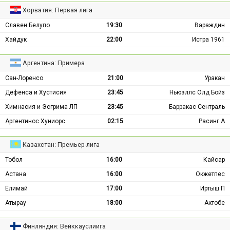
Хорватия: Первая лига
Славен Белупо
19:30
Вараждин
Хайдук
22:00
Истра 1961
Аргентина: Примера
Сан-Лоренсо
21:00
Уракан
Дефенса и Хустисия
23:45
Ньюэллс Олд Бойз
Химнасия и Эсгрима ЛП
23:45
Барракас Сентраль
Аргентинос Хуниорс
02:15
Расинг А
Казахстан: Премьер-лига
Тобол
16:00
Кайсар
Астана
16:00
Окжетпес
Елимай
17:00
Иртыш П
Атырау
18:00
Актобе
Финляндия: Вейккауслиига