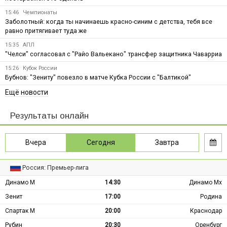
15:46
Чемпионаты
Заболотный: когда ты начинаешь красно-синим с детства, тебя все
равно притягивает туда же
15:35
АПЛ
"Челси" согласовал с "Райо Вальекано" трансфер защитника Чаварриа
15:26
Кубок России
Бубнов: "Зениту" повезло в матче Кубка России с "Балтикой"
Ещё новости
Результаты онлайн
Вчера
Сегодня
Завтра
Россия: Премьер-лига
Динамо М
14:30
Динамо Мх
Зенит
17:00
Родина
Спартак М
20:00
Краснодар
Рубин
20:30
Оренбург