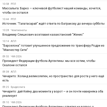
10:58
РПЛ
Массалыга: Барко — ключевой футболист нашей команды, хочется,
чтобы он остался
10:44
РПЛ
Источник: "Галатасарай" ждёт ответа по Батракову до вечера субботы
10:28
Чемпионаты
Владимир Слишкович возглавил казахстанский "Женис"
10:14
АПЛ
"Барселона" готовит улучшенное предложение по трансферу Родри из
"Манчестер Сити"
09:55
ЧМ-2026
Президент Федерации футбола Аргентины: мы все хотим, чтобы
Скалони остался
09:38
АПЛ
Чичарито: Холанд великолепен, но пространство для роста у него ещё
есть
09:25
Бундеслига
Чичарито: дай Кейну два момента у ворот — и он почти наверняка оба
реализует
09:10
ЧМ-2026
Президент Федерации футбола Аргентины ответил на вопрос о