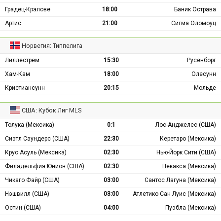
Градец-Кралове
18:00
Баник Острава
Артис
21:00
Сигма Оломоуц
Норвегия: Типпелига
Лиллестрем
15:30
Русенборг
Хам-Кам
18:00
Олесунн
Кристиансунн
20:15
Мольде
США: Кубок Лиг MLS
Толука (Мексика)
0:1
Лос-Анджелес (США)
Сиэтл Саундерс (США)
22:30
Керетаро (Мексика)
Крус Асуль (Мексика)
02:30
Нью-Йорк Сити (США)
Филадельфия Юнион (США)
02:30
Некакса (Мексика)
Чикаго Файр (США)
03:00
Сантос Лагуна (Мексика)
Нэшвилл (США)
03:00
Атлетико Сан Луис (Мексика)
Остин (США)
04:00
Пуэбла (Мексика)