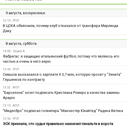
9 августа, воскресенье
12:10
РПЛ
В ЦСКА объяснили, почему клуб отказался от трансфера Мирлинда
Даку
8 августа, суббота
14:00
Серия А
Фабрегас: я защищаю итальянский футбол, потому что являюсь его
частью и очень в него верю
13:45
РПЛ
Семшов высказался о зарплате € 3,7 млн, которую просит у "Зенита"
Глушенков по контракту
13:32
АПЛ
"Барселона" хочет подписать Кристиана Ромеро в качестве замены
Араухо
13:15
АПЛ
"Мидлсбро" подписал голкипера "Манчестер Юнайтед" Радека Витека
12:56
РПЛ
ЭСК признала, что судья правильно назначил пенальти в ворота