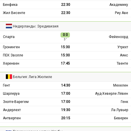
Бенфика
22:30
Академику
Жил Висенте
22:30
Риу Аве
Нидерланды: Эредивизия
0:0
Спарта
Фейеноорд
3 ′
Гронинген
15:30
Утрехт
ПЕК Зволле
15:30
Аякс
Херенвен
17:45
Твенте
Бельгия: Лига Жюпиле
Гент
14:30
Мехелен
Шарлеруа
17:00
Ауд-Хеверле Лёвен
Зюлте-Варегем
17:00
Генк
Андерлехт
19:30
Ла Лувьер
Антверпен
20:15
Беверен