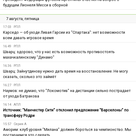
будущем Лионеля Месси в сборной
7 августа, пятница
17:03
РПЛ
Карседо — об уходе Ливая Гарсии из "Спартака": нет возможности
всем давать игровое время
16:49
РПЛ
Шварц: здорово, что у нас есть возможность противостоять
махачкалинскому "Динамо"
16:36
РПЛ
Шварц: Зайнутдинову нужно дать время на восстановление. Не могу
сказать, сколько это займёт
16:27
РПЛ
Наумов: не думаю, что "Локомотив" на дистанции сильно пострадает
от ухода Батракова
16:14
АПЛ
Источник: "Манчестер Сити" отклонил предложение "Барселоны" по
трансферу Родри
15:57
Серия А
Аморим: клуб уровня "Милана" должен бороться за чемпионство. Мы
постараемся это сделать