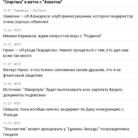
"Спартака" в матче с "Ахматом"
12:41
Примера — Ла-Лига
Симеоне — об Альваресе: клуб принял решение, которое гендиректор
очень хорошо объяснил
12:26
РПЛ
Михаил Кержаков: ждём непростой игры с "Родиной"
12:12
АПЛ
Нунес — об уходе Гвардиолы: тяжело прощаться с тем, кто дал нам
всем так много
11:57
АПЛ
Матеус Нунес: я постоянно напоминал своим друзьям, что я не
фланговый защитник
11:43
АПЛ
Источник: "Ливерпуль" будет выплачивать всю зарплату Араухо,
документы подписаны
11:27
РПЛ
Семшов: пока вообще неясно, выдержит ли Даку конкуренцию с
Угальде
11:13
РПЛ
"Локомотив" может арендовать у "Црвены Звезды" полузащитника
Генделя