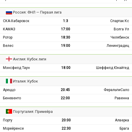
Россия: ФНЛ — Первая лига
СКА-Хабаровск
1:3
Спартак Кс
КАМАЗ
17:00
Волга Ул
Ротор
18:30
Челябинск
Велес
19:00
Ленинградец
Англия: Кубок лиги
Мэнсфилд Таун
18:00
Шеффилд Юнайтед
Италия: Кубок
Ареццо
20:45
ФеральпиСало
Беневенто
22:00
Равенна
Португалия: Примейра
Порту
20:00
Алверка
Морейренсе
22:30
Брага