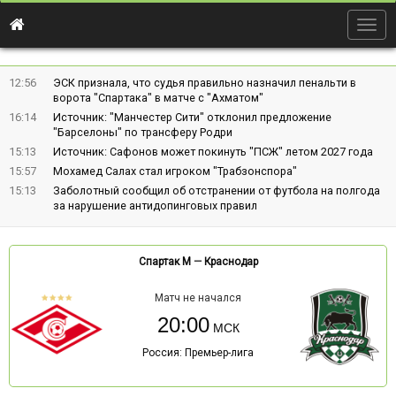
Togg
navig
12:56
ЭСК признала, что судья правильно назначил пенальти в
ворота "Спартака" в матче с "Ахматом"
16:14
Источник: "Манчестер Сити" отклонил предложение
"Барселоны" по трансферу Родри
15:13
Источник: Сафонов может покинуть "ПСЖ" летом 2027 года
15:57
Мохамед Салах стал игроком "Трабзонспора"
15:13
Заболотный сообщил об отстранении от футбола на полгода
за нарушение антидопинговых правил
Спартак М
—
Краснодар
Матч не начался
20:00
Россия: Премьер-лига