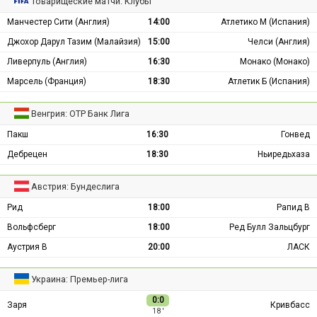
Товарищеские матчи: Клубы
Манчестер Сити (Англия)
14:00
Атлетико М (Испания)
Джохор Дарул Тазим (Малайзия)
15:00
Челси (Англия)
Ливерпуль (Англия)
16:30
Монако (Монако)
Марсель (Франция)
18:30
Атлетик Б (Испания)
Венгрия: ОТР Банк Лига
Пакш
16:30
Гонвед
Дебрецен
18:30
Ньиредьхаза
Австрия: Бундеслига
Рид
18:00
Рапид В
Вольфсберг
18:00
Ред Булл Зальцбург
Аустрия В
20:00
ЛАСК
Украина: Премьер-лига
0:0
Заря
Кривбасс
18 ′