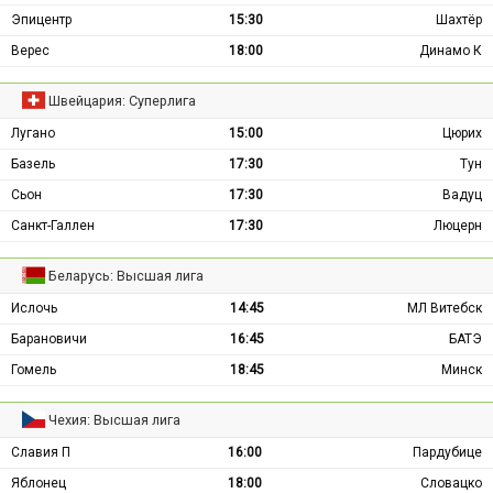
Эпицентр
15:30
Шахтёр
Верес
18:00
Динамо К
Швейцария: Суперлига
Лугано
15:00
Цюрих
Базель
17:30
Тун
Сьон
17:30
Вадуц
Санкт-Галлен
17:30
Люцерн
Беларусь: Высшая лига
Ислочь
14:45
МЛ Витебск
Барановичи
16:45
БАТЭ
Гомель
18:45
Минск
Чехия: Высшая лига
Славия П
16:00
Пардубице
Яблонец
18:00
Словацко