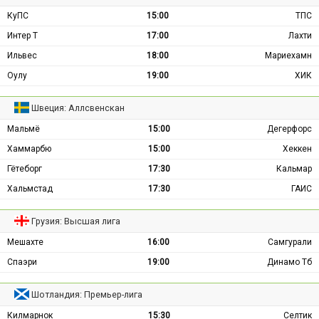
КуПС
15:00
ТПС
Интер Т
17:00
Лахти
Ильвес
18:00
Мариехамн
Оулу
19:00
ХИК
Швеция: Аллсвенскан
Мальмё
15:00
Дегерфорс
Хаммарбю
15:00
Хеккен
Гётеборг
17:30
Кальмар
Хальмстад
17:30
ГАИС
Грузия: Высшая лига
Мешахте
16:00
Самгурали
Спаэри
19:00
Динамо Тб
Шотландия: Премьер-лига
Килмарнок
15:30
Селтик