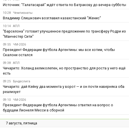
Источник: "Галатасарай" ждёт ответа по Батракову до вечера субботы
10:28
Чемпионаты
Владимир Слишкович возглавил казахстанский "Женис"
10:14
АПЛ
"Барселона" готовит улучшенное предложение по трансферу Родри из
"Манчестер Сити"
09:55
ЧМ-2026
Президент Федерации футбола Аргентины: мы все хотим, чтобы
Скалони остался
09:38
АПЛ
Чичарито: Холанд великолепен, но пространство для роста у него ещё
есть
09:25
Бундеслига
Чичарито: дай Кейну два момента у ворот — и он почти наверняка оба
реализует
09:10
ЧМ-2026
Президент Федерации футбола Аргентины ответил на вопрос о
будущем Лионеля Месси в сборной
7 августа, пятница