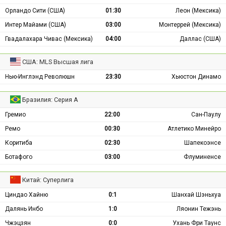
Орландо Сити (США)
01:30
Леон (Мексика)
Интер Майами (США)
03:00
Монтеррей (Мексика)
Гвадалахара Чивас (Мексика)
04:00
Даллас (США)
США: MLS Высшая лига
Нью-Инглэнд Революшн
23:30
Хьюстон Динамо
Бразилия: Серия А
Гремио
22:00
Сан-Паулу
Ремо
00:30
Атлетико Минейро
Коритиба
02:30
Шапекоэнсе
Ботафого
03:00
Флуминенсе
Китай: Суперлига
Циндао Хайню
0:1
Шанхай Шэньхуа
Далянь Инбо
1:0
Ляонин Тежэнь
Чжэцзян
0:0
Ухань Фри Таунс