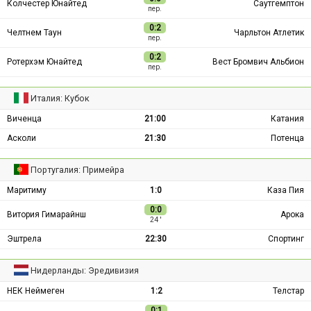
Колчестер Юнайтед
Саутгемптон
пер.
0:2
Челтнем Таун
Чарльтон Атлетик
пер.
0:2
Ротерхэм Юнайтед
Вест Бромвич Альбион
пер.
Италия: Кубок
Виченца
21:00
Катания
Асколи
21:30
Потенца
Португалия: Примейра
Маритиму
1:0
Каза Пия
0:0
Витория Гимарайнш
Арока
24 ′
Эштрела
22:30
Спортинг
Нидерланды: Эредивизия
НЕК Неймеген
1:2
Телстар
0:1