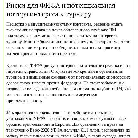
Риски для ФИФА и потенциальная
потеря интереса к турниру
Несмотря на внушительную сумму контракта, решение отдать
эксклюзивные права на показ обновленного клубного ЧМ
платному сервису может негативно сказаться на интересе к
турниру. Многие болельщики по-прежнему не воспринимают это
соревнование всерьез, и необходимость платить за просмотр
матчей вряд ли повысит его престиж.
Кроме того, ФИФА рискует потерять значительные средства из-за
пиратских трансляций. Отсутствие конкретики в организации
турнира и завышенные ожидания от потенциальных спонсорских
сделок также играют против федерации. Не стоит забывать и о
недовольстве ряда топ-клубов новым форматом клубного ЧМ, что
может снизить его зрелищность и коммерческую
привлекательность.
$1 млрд от одного вещателя — это действительно много,
учитывая, что УЕФА зарабатывает сопоставимые суммы на всех
бродкастерах чемпионата Европы. Для сравнения, за права на
трансляцию Евро-2020 УЕФА получил €1,1 млрд, распределив их
между телеканалами разных стран. ФИФА, в свою очередь, живет