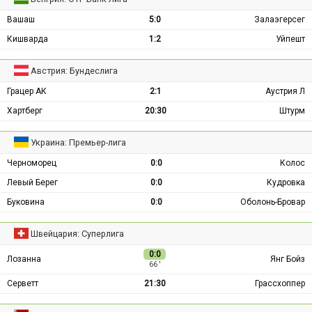
Вашаш
5:0
Залаэгерсег
Кишварда
1:2
Уйпешт
Австрия: Бундеслига
Грацер АК
2:1
Аустрия Л
Хартберг
20:30
Штурм
Украина: Премьер-лига
Черноморец
0:0
Колос
Левый Берег
0:0
Кудровка
Буковина
0:0
Оболонь-Бровар
Швейцария: Суперлига
0:0
Лозанна
Янг Бойз
66 ′
Серветт
21:30
Грассхоппер