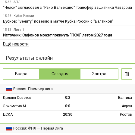
15:35
АПЛ
"Челси" согласовал с "Райо Вальекано" трансфер защитника Чаварриа
15:26
Кубок России
Бубнов: "Зениту" повезло в матче Кубка России с "Балтикой"
15:13
Лига 1
Источник: Сафонов может покинуть "ПСЖ" летом 2027 года
Ещё новости
Результаты онлайн
Вчера
Сегодня
Завтра
Россия: Премьер-лига
Крылья Советов
0:2
Балтика
Локомотив М
0:0
Акрон
ЦСКА
20:30
Ростов
Россия: ФНЛ — Первая лига