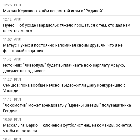
12:26
РПЛ
Михаил Кержаков: ждём непростой игры с "Родиной"
12:12
АПЛ
Нунес — об уходе Гвардиолы: тяжело прощаться с тем, кто дал нам
всем так много
11:57
АПЛ
Матеус Нунес: я постоянно напоминал своим друзьям, что я не
фланговый защитник
11:43
АПЛ
Источник: "Ливерпуль" будет выплачивать всю зарплату Араухо,
документы подписаны
11:27
РПЛ
Семшов: пока вообще неясно, выдержит ли Даку конкуренцию с
Угальде
11:13
РПЛ
"Локомотив" может арендовать у "Црвены Звезды" полузащитника
Генделя
10:58
РПЛ
Массалыга: Барко — ключевой футболист нашей команды, хочется,
чтобы он остался
10:44
РПЛ