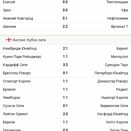
Енисей
0:0
Текстильщик
Урал
3:0
Уфа
Нижний Новгород
5:1
Нефтехимик
Шинник
2:2
Арсенал Т
Англия: Кубок лиги
Кембридж Юнайтед
2:1
Барнет
Куинз Парк Рейнджерс
1:1
Миллуолл
Кардифф Сити
3:2
Суиндон Таун
Бристоль Роверс
0:1
Питерборо Юнайтед
Стокпорт Каунти
1:1
Донкастер Роверс
Бромли
1:1
Рединг
Уимблдон
1:1
Ньюпорт Каунти
Суонси Сити
0:1
Бирмингем Сити
Лейтон Ориент
2:0
Оксфорд Юнайтед
Бёрнли
1:1
Ноттс Каунти
Гиллингем
0:3
Лутон Таун