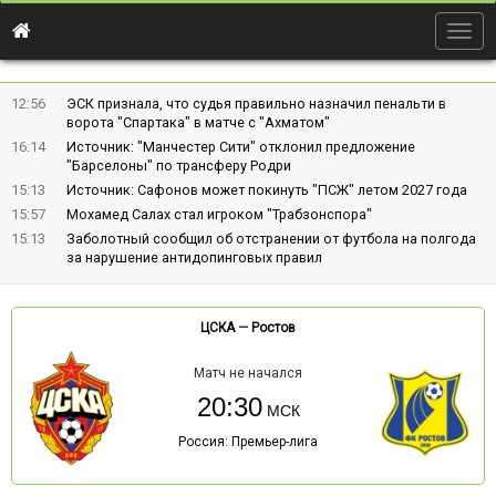
Togg
navig
12:56
ЭСК признала, что судья правильно назначил пенальти в
ворота "Спартака" в матче с "Ахматом"
16:14
Источник: "Манчестер Сити" отклонил предложение
"Барселоны" по трансферу Родри
15:13
Источник: Сафонов может покинуть "ПСЖ" летом 2027 года
15:57
Мохамед Салах стал игроком "Трабзонспора"
15:13
Заболотный сообщил об отстранении от футбола на полгода
за нарушение антидопинговых правил
ЦСКА
—
Ростов
Матч не начался
20:30
Россия: Премьер-лига