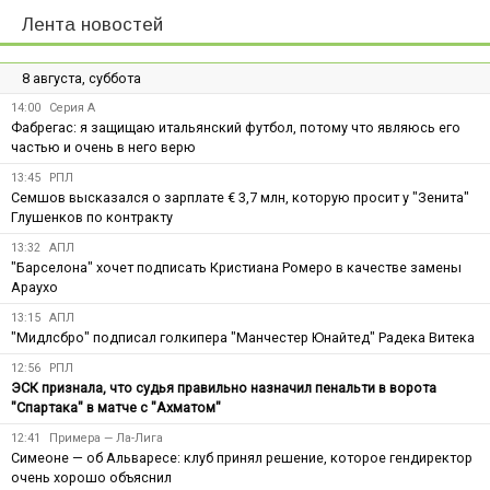
Лента новостей
8 августа, суббота
14:00
Серия А
Фабрегас: я защищаю итальянский футбол, потому что являюсь его
частью и очень в него верю
13:45
РПЛ
Семшов высказался о зарплате € 3,7 млн, которую просит у "Зенита"
Глушенков по контракту
13:32
АПЛ
"Барселона" хочет подписать Кристиана Ромеро в качестве замены
Араухо
13:15
АПЛ
"Мидлсбро" подписал голкипера "Манчестер Юнайтед" Радека Витека
12:56
РПЛ
ЭСК признала, что судья правильно назначил пенальти в ворота
"Спартака" в матче с "Ахматом"
12:41
Примера — Ла-Лига
Симеоне — об Альваресе: клуб принял решение, которое гендиректор
очень хорошо объяснил