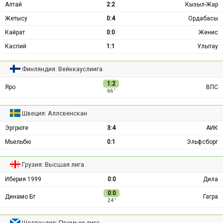
Алтай
2:2
Кызыл-Жар
Жетысу
0:4
Ордабасы
Кайрат
0:0
Женис
Каспий
1:1
Улытау
Финляндия: Вейккауслиига
1:2
Яро
ВПС
66 ′
Швеция: Аллсвенскан
Эргрюте
3:4
АИК
Мьельбю
0:1
Эльфсборг
Грузия: Высшая лига
Иберия 1999
0:0
Дила
0:0
Динамо Бт
Гагра
24 ′
Шотландия: Премьер-лига