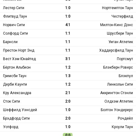
Лестер Сити
1:0
Нортгемптон Таун
Флитвуд Таун
1:0
Честерфилд
Норвич Сити
4:1
Милтон-Кинс Донс
Солфорд Сити
1:1
Шрусбери Таун
Барнсли
1:1
Уиган Атлетик
Престон Норт Энд
1:1
Хаддерсфилд Таун
Вест Хэм Юнайтед
3:1
Портсмут
Бёртон Альбион
1:2
Блэкберн Роверс
Гримсби Таун
1:3
Блэкпул
Дерби Каунти
1:2
Линкольн Сити
Кру Александра
2:1
Аккрингтон Стэнли
Сток Сити
2:0
Олдхэм Атлетик
Шеффилд Уэнсдей
1:0
Болтон Уондерерс
Брэдфорд Сити
2:0
Рочдейл
Уотфорд
1:0
Кроули Таун
0:0