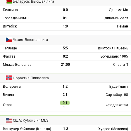
Беларусь: Высшая лига
Белшина
0:0
Динамо Мн
Торпедо-БелАЗ
0:1
Динамо-Брест
Витебск
1:0
Неман
Чехия: Высшая лига
Теплице
5:5
Виктория Пльзень
Фастав
0:2
Богемианс 1905
Млада-Болеслав
21:00
Спарта П
Норвегия: Типпелига
Волеренга
1:2
Будё-Глимт
Викинг
2:1
Сарпсборг 08
0:1
Старт
Фредрикстад
66 ′
США: Кубок Лиг MLS
Ванкувер Уайткэпс (Канада)
1:3
Хуарес (Мексика)