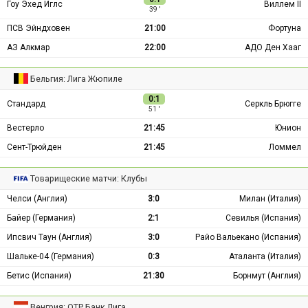
Гоу Эхед Иглс
Виллем II
39 ′
ПСВ Эйндховен
21:00
Фортуна
АЗ Алкмар
22:00
АДО Ден Хааг
Бельгия: Лига Жюпиле
0:1
Стандард
Серкль Брюгге
51 ′
Вестерло
21:45
Юнион
Сент-Трюйден
21:45
Ломмел
Товарищеские матчи: Клубы
Челси (Англия)
3:0
Милан (Италия)
Байер (Германия)
2:1
Севилья (Испания)
Ипсвич Таун (Англия)
3:0
Райо Вальекано (Испания)
Шальке-04 (Германия)
0:3
Аталанта (Италия)
Бетис (Испания)
21:30
Борнмут (Англия)
Венгрия: ОТР Банк Лига