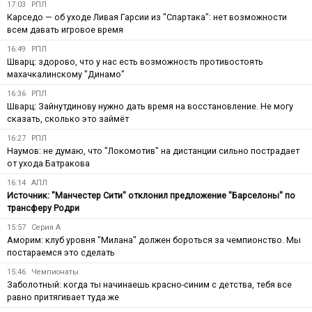
17:03
РПЛ
Карседо — об уходе Ливая Гарсии из "Спартака": нет возможности
всем давать игровое время
16:49
РПЛ
Шварц: здорово, что у нас есть возможность противостоять
махачкалинскому "Динамо"
16:36
РПЛ
Шварц: Зайнутдинову нужно дать время на восстановление. Не могу
сказать, сколько это займёт
16:27
РПЛ
Наумов: не думаю, что "Локомотив" на дистанции сильно пострадает
от ухода Батракова
16:14
АПЛ
Источник: "Манчестер Сити" отклонил предложение "Барселоны" по
трансферу Родри
15:57
Серия А
Аморим: клуб уровня "Милана" должен бороться за чемпионство. Мы
постараемся это сделать
15:46
Чемпионаты
Заболотный: когда ты начинаешь красно-синим с детства, тебя все
равно притягивает туда же