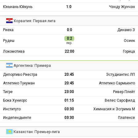
Юньнань Юйкунь
1:0
Чэнду Жунчэн
Хорватия: Первая лига
Риека
0:0
Динамо З
0:2
Рудеш
Осиек
пер.
Локомотива
22:00
Горица
Аргентина: Примера
Депортиво Риестра
20:45
Эстудиантес ЛП
Атлетико Тукуман
20:45
Атлетико Сармьенто
Тигре
23:00
Ривер Плейт
Бока Хуниорс
01:15
Велес Сарсфилд
Институто
03:30
Химнасия и Эсгрима М
Индепендьенте
03:30
Платенсе
Казахстан: Премьер-лига