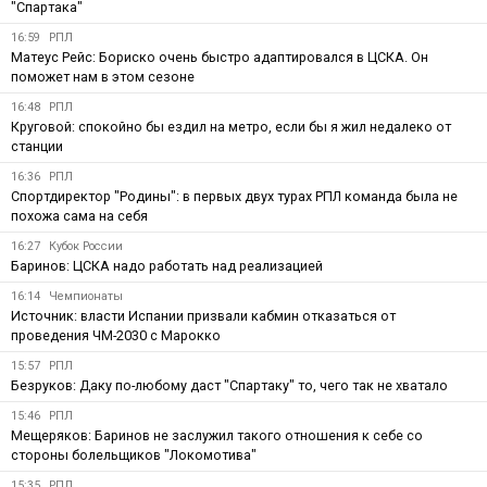
"Спартака"
16:59
РПЛ
Матеус Рейс: Бориско очень быстро адаптировался в ЦСКА. Он
поможет нам в этом сезоне
16:48
РПЛ
Круговой: спокойно бы ездил на метро, если бы я жил недалеко от
станции
16:36
РПЛ
Спортдиректор "Родины": в первых двух турах РПЛ команда была не
похожа сама на себя
16:27
Кубок России
Баринов: ЦСКА надо работать над реализацией
16:14
Чемпионаты
Источник: власти Испании призвали кабмин отказаться от
проведения ЧМ-2030 с Марокко
15:57
РПЛ
Безруков: Даку по-любому даст "Спартаку" то, чего так не хватало
15:46
РПЛ
Мещеряков: Баринов не заслужил такого отношения к себе со
стороны болельщиков "Локомотива"
15:35
РПЛ