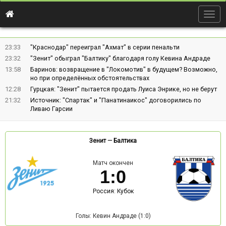
Togg
navig
23:33
"Краснодар" переиграл "Ахмат" в серии пенальти
23:32
"Зенит" обыграл "Балтику" благодаря голу Кевина Андраде
13:58
Баринов: возвращение в "Локомотив" в будущем? Возможно,
но при определённых обстоятельствах
12:28
Гурцкая: "Зенит" пытается продать Луиса Энрике, но не берут
21:32
Источник: "Спартак" и "Панатинаикос" договорились по
Ливаю Гарсии
Зенит
—
Балтика
Матч окончен
1
:
0
Россия: Кубок
Голы: Кевин Андраде (1:0)