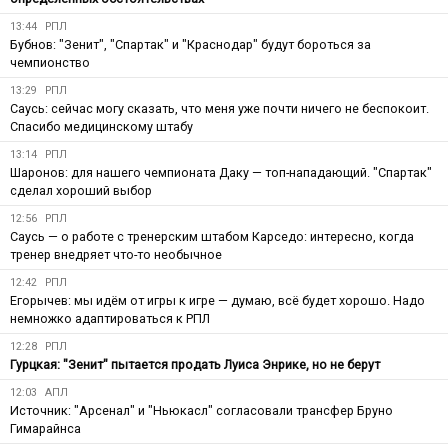
13:44
РПЛ
Бубнов: "Зенит", "Спартак" и "Краснодар" будут бороться за
чемпионство
13:29
РПЛ
Саусь: сейчас могу сказать, что меня уже почти ничего не беспокоит.
Спасибо медицинскому штабу
13:14
РПЛ
Шаронов: для нашего чемпионата Даку — топ-нападающий. "Спартак"
сделал хороший выбор
12:56
РПЛ
Саусь — о работе с тренерским штабом Карседо: интересно, когда
тренер внедряет что-то необычное
12:42
РПЛ
Егорычев: мы идём от игры к игре — думаю, всё будет хорошо. Надо
немножко адаптироваться к РПЛ
12:28
РПЛ
Гурцкая: "Зенит" пытается продать Луиса Энрике, но не берут
12:03
АПЛ
Источник: "Арсенал" и "Ньюкасл" согласовали трансфер Бруно
Гимарайнса