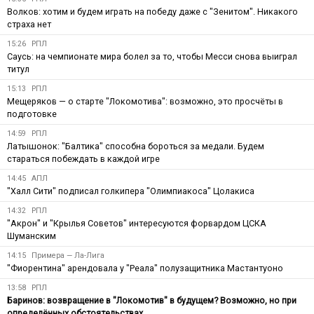
Волков: хотим и будем играть на победу даже с "Зенитом". Никакого
страха нет
15:26
РПЛ
Саусь: на чемпионате мира болел за то, чтобы Месси снова выиграл
титул
15:13
РПЛ
Мещеряков — о старте "Локомотива": возможно, это просчёты в
подготовке
14:59
РПЛ
Латышонок: "Балтика" способна бороться за медали. Будем
стараться побеждать в каждой игре
14:45
АПЛ
"Халл Сити" подписал голкипера "Олимпиакоса" Цолакиса
14:32
РПЛ
"Акрон" и "Крылья Советов" интересуются форвардом ЦСКА
Шуманским
14:15
Примера — Ла-Лига
"Фиорентина" арендовала у "Реала" полузащитника Мастантуоно
13:58
РПЛ
Баринов: возвращение в "Локомотив" в будущем? Возможно, но при
определённых обстоятельствах