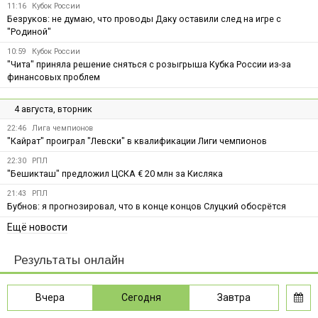
11:16
Кубок России
Безруков: не думаю, что проводы Даку оставили след на игре с
"Родиной"
10:59
Кубок России
"Чита" приняла решение сняться с розыгрыша Кубка России из-за
финансовых проблем
4 августа, вторник
22:46
Лига чемпионов
"Кайрат" проиграл "Левски" в квалификации Лиги чемпионов
22:30
РПЛ
"Бешикташ" предложил ЦСКА € 20 млн за Кисляка
21:43
РПЛ
Бубнов: я прогнозировал, что в конце концов Слуцкий обосрётся
Ещё новости
Результаты онлайн
Вчера
Сегодня
Завтра