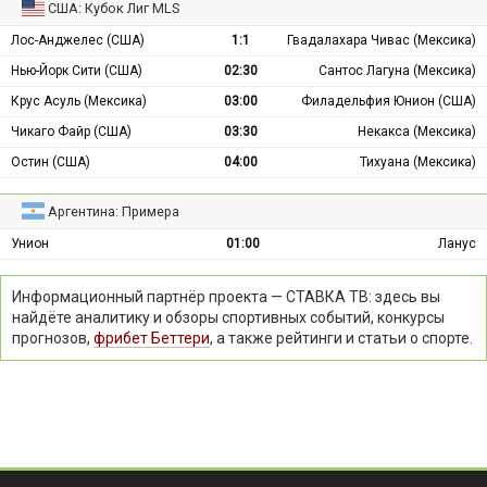
США: Кубок Лиг MLS
Лос-Анджелес (США)
1:1
Гвадалахара Чивас (Мексика)
Нью-Йорк Сити (США)
02:30
Сантос Лагуна (Мексика)
Крус Асуль (Мексика)
03:00
Филадельфия Юнион (США)
Чикаго Файр (США)
03:30
Некакса (Мексика)
Остин (США)
04:00
Тихуана (Мексика)
Аргентина: Примера
Унион
01:00
Ланус
Информационный партнёр проекта — СТАВКА ТВ: здесь вы
найдёте аналитику и обзоры спортивных событий, конкурсы
прогнозов,
фрибет Беттери
, а также рейтинги и статьи о спорте.