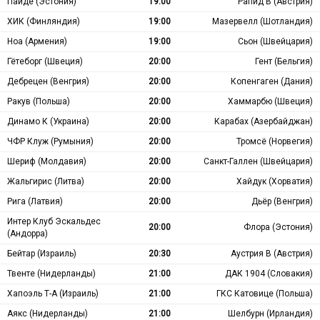
Пайде (Эстония)
19:00
Рапид В (Австрия)
ХИК (Финляндия)
19:00
Мазервелл (Шотландия)
Ноа (Армения)
19:00
Сьон (Швейцария)
Гётеборг (Швеция)
20:00
Гент (Бельгия)
Дебрецен (Венгрия)
20:00
Копенгаген (Дания)
Ракув (Польша)
20:00
Хаммарбю (Швеция)
Динамо К (Украина)
20:00
Карабах (Азербайджан)
ЧФР Клуж (Румыния)
20:00
Тромсё (Норвегия)
Шериф (Молдавия)
20:00
Санкт-Галлен (Швейцария)
Жальгирис (Литва)
20:00
Хайдук (Хорватия)
Рига (Латвия)
20:00
Дьёр (Венгрия)
Интер Клуб Эскальдес
20:00
Флора (Эстония)
(Андорра)
Бейтар (Израиль)
20:30
Аустрия В (Австрия)
Твенте (Нидерланды)
21:00
ДАК 1904 (Словакия)
Хапоэль Т-А (Израиль)
21:00
ГКС Катовице (Польша)
Аякс (Нидерланды)
21:00
Шелбурн (Ирландия)