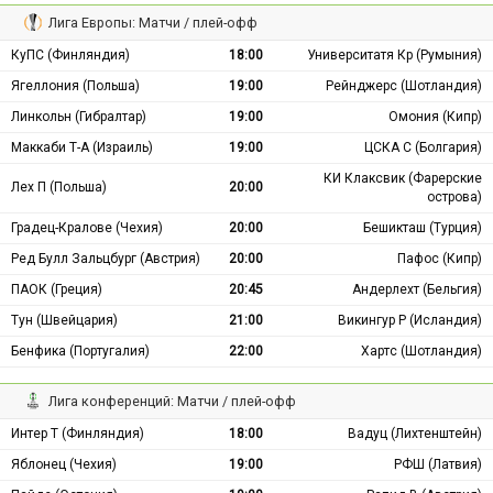
Лига Европы: Матчи / плей-офф
КуПС (Финляндия)
18:00
Университатя Кр (Румыния)
Ягеллония (Польша)
19:00
Рейнджерс (Шотландия)
Линкольн (Гибралтар)
19:00
Омония (Кипр)
Маккаби Т-А (Израиль)
19:00
ЦСКА С (Болгария)
КИ Клаксвик (Фарерские
Лех П (Польша)
20:00
острова)
Градец-Кралове (Чехия)
20:00
Бешикташ (Турция)
Ред Булл Зальцбург (Австрия)
20:00
Пафос (Кипр)
ПАОК (Греция)
20:45
Андерлехт (Бельгия)
Тун (Швейцария)
21:00
Викингур Р (Исландия)
Бенфика (Португалия)
22:00
Хартс (Шотландия)
Лига конференций: Матчи / плей-офф
Интер Т (Финляндия)
18:00
Вадуц (Лихтенштейн)
Яблонец (Чехия)
19:00
РФШ (Латвия)