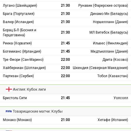
Лугано (Швейцария)
21:30
Рунавик (Фарерские острова)
Брага (Португалия)
21:30
Динамо Мн (Беларусь)
Валюр (Исландия)
21:30
Норшелланн (Дания)
Борац Б-Л (Босния и
21:30
МЛ Витебск (Беларусь)
Герцеговина)
Риека (Хорватия)
21:45
Ильвес (Финляндия)
Богемианс (Ирландия)
21:45
Мидтьюлланн (Дания)
Тре Фиори (Сан-Марино)
22:00
Дрита (Косово)
Хайберниан (Шотландия)
22:00
Шкендия (Северная Македония)
Партизан (Сербия)
22:00
Тобол (Казахстан)
Англия: Кубок лиги
Бристоль Сити
21:45
Уолсолл
Товарищеские матчи: Клубы
Монако (Монако)
21:00
Хетафе (Испания)