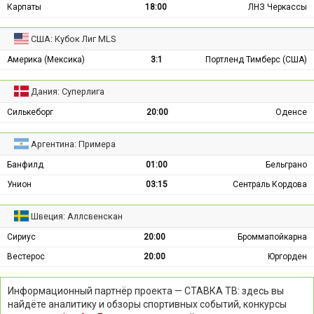
Карпаты
18:00
ЛНЗ Черкассы
США: Кубок Лиг MLS
Америка (Мексика)
3:1
Портленд Тимберс (США)
Дания: Суперлига
Силькеборг
20:00
Оденсе
Аргентина: Примера
Банфилд
01:00
Бельграно
Унион
03:15
Сентраль Кордова
Швеция: Аллсвенскан
Сириус
20:00
Броммапойкарна
Вестерос
20:00
Юргорден
Информационный партнёр проекта — СТАВКА ТВ: здесь вы
найдёте аналитику и обзоры спортивных событий, конкурсы