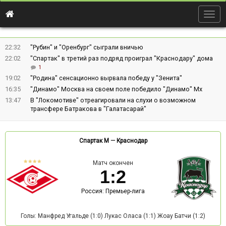
Togg
navig
22:32
"Рубин" и "Оренбург" сыграли вничью
22:02
"Спартак" в третий раз подряд проиграл "Краснодару" дома
1
19:02
"Родина" сенсационно вырвала победу у "Зенита"
16:35
"Динамо" Москва на своем поле победило "Динамо" Мх
13:47
В "Локомотиве" отреагировали на слухи о возможном
трансфере Батракова в "Галатасарай"
Спартак М
—
Краснодар
Матч окончен
1
:
2
Россия: Премьер-лига
Голы: Манфред Угальде (1:0) Лукас Оласа (1:1) Жоау Батчи (1:2)