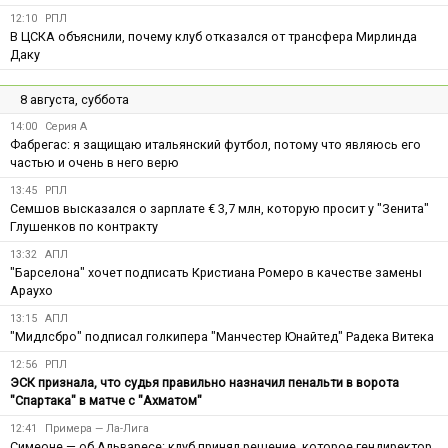
12:10
РПЛ
В ЦСКА объяснили, почему клуб отказался от трансфера Мирлинда
Даку
8 августа, суббота
14:00
Серия А
Фабрегас: я защищаю итальянский футбол, потому что являюсь его
частью и очень в него верю
13:45
РПЛ
Семшов высказался о зарплате € 3,7 млн, которую просит у "Зенита"
Глушенков по контракту
13:32
АПЛ
"Барселона" хочет подписать Кристиана Ромеро в качестве замены
Араухо
13:15
АПЛ
"Мидлсбро" подписал голкипера "Манчестер Юнайтед" Радека Витека
12:56
РПЛ
ЭСК признала, что судья правильно назначил пенальти в ворота
"Спартака" в матче с "Ахматом"
12:41
Примера — Ла-Лига
Симеоне — об Альваресе: клуб принял решение, которое гендиректор