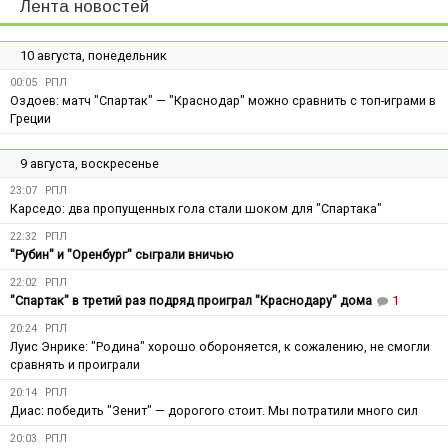
Лента новостей
10 августа, понедельник
00:05
РПЛ
Оздоев: матч "Спартак" — "Краснодар" можно сравнить с топ-играми в
Греции
9 августа, воскресенье
23:07
РПЛ
Карседо: два пропущенных гола стали шоком для "Спартака"
22:32
РПЛ
"Рубин" и "Оренбург" сыграли вничью
22:02
РПЛ
"Спартак" в третий раз подряд проиграл "Краснодару" дома
1
20:24
РПЛ
Луис Энрике: "Родина" хорошо обороняется, к сожалению, не смогли
сравнять и проиграли
20:14
РПЛ
Диас: победить "Зенит" — дорогого стоит. Мы потратили много сил
20:03
РПЛ