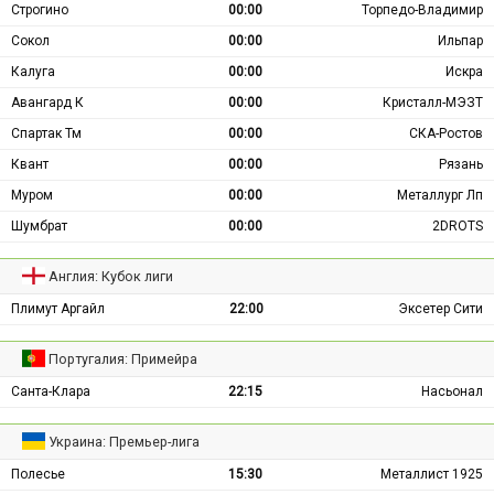
Строгино
00:00
Торпедо-Владимир
Сокол
00:00
Ильпар
Калуга
00:00
Искра
Авангард К
00:00
Кристалл-МЭЗТ
Спартак Тм
00:00
СКА-Ростов
Квант
00:00
Рязань
Муром
00:00
Металлург Лп
Шумбрат
00:00
2DROTS
Англия: Кубок лиги
Плимут Аргайл
22:00
Эксетер Сити
Португалия: Примейра
Санта-Клара
22:15
Насьонал
Украина: Премьер-лига
Полесье
15:30
Металлист 1925