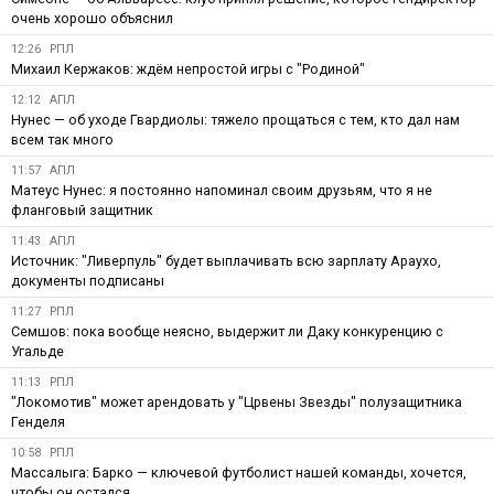
очень хорошо объяснил
12:26
РПЛ
Михаил Кержаков: ждём непростой игры с "Родиной"
12:12
АПЛ
Нунес — об уходе Гвардиолы: тяжело прощаться с тем, кто дал нам
всем так много
11:57
АПЛ
Матеус Нунес: я постоянно напоминал своим друзьям, что я не
фланговый защитник
11:43
АПЛ
Источник: "Ливерпуль" будет выплачивать всю зарплату Араухо,
документы подписаны
11:27
РПЛ
Семшов: пока вообще неясно, выдержит ли Даку конкуренцию с
Угальде
11:13
РПЛ
"Локомотив" может арендовать у "Црвены Звезды" полузащитника
Генделя
10:58
РПЛ
Массалыга: Барко — ключевой футболист нашей команды, хочется,
чтобы он остался