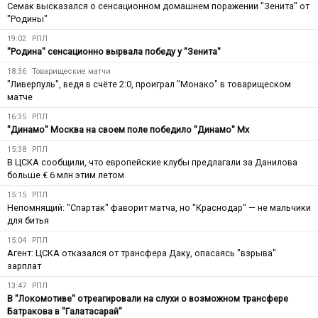
Семак высказался о сенсационном домашнем поражении "Зенита" от
"Родины"
19:02
РПЛ
"Родина" сенсационно вырвала победу у "Зенита"
18:36
Товарищеские матчи
"Ливерпуль", ведя в счёте 2:0, проиграл "Монако" в товарищеском
матче
16:35
РПЛ
"Динамо" Москва на своем поле победило "Динамо" Мх
15:38
РПЛ
В ЦСКА сообщили, что европейские клубы предлагали за Данилова
больше € 6 млн этим летом
15:15
РПЛ
Непомнящий: "Спартак" фаворит матча, но "Краснодар" — не мальчики
для битья
15:04
РПЛ
Агент: ЦСКА отказался от трансфера Даку, опасаясь "взрыва"
зарплат
13:47
РПЛ
В "Локомотиве" отреагировали на слухи о возможном трансфере
Батракова в "Галатасарай"