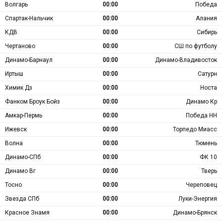
Волгарь
00:00
Победа
Спартак-Нальчик
00:00
Алания
КДВ
00:00
Сибирь
Чертаново
00:00
СШ по футболу
Динамо-Барнаул
00:00
Динамо-Владивосток
Иртыш
00:00
Сатурн
Химик Дз
00:00
Носта
Фанком Броук Бойз
00:00
Динамо Кр
Амкар-Пермь
00:00
Победа НН
Ижевск
00:00
Торпедо Миасс
Волна
00:00
Тюмень
Динамо-СПб
00:00
ФК 10
Динамо Вг
00:00
Тверь
Тосно
00:00
Череповец
Звезда СПб
00:00
Луки-Энергия
Красное Знамя
00:00
Динамо-Брянск