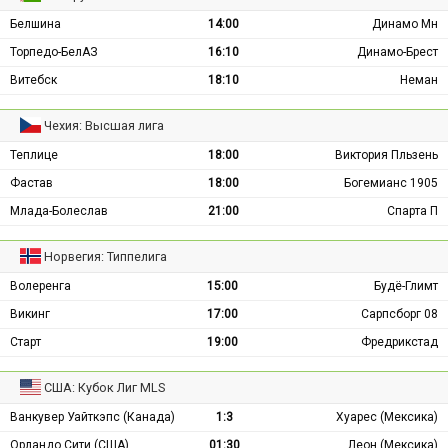
Белшина
14:00
Динамо Мн
Торпедо-БелАЗ
16:10
Динамо-Брест
Витебск
18:10
Неман
Чехия: Высшая лига
Теплице
18:00
Виктория Пльзень
Фастав
18:00
Богемианс 1905
Млада-Болеслав
21:00
Спарта П
Норвегия: Типпелига
Волеренга
15:00
Будё-Глимт
Викинг
17:00
Сарпсборг 08
Старт
19:00
Фредрикстад
США: Кубок Лиг MLS
Ванкувер Уайткэпс (Канада)
1:3
Хуарес (Мексика)
Орландо Сити (США)
01:30
Леон (Мексика)