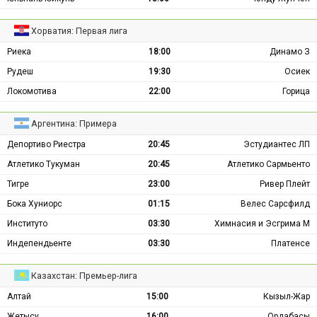
Хорватия: Первая лига
Риека
18:00
Динамо З
Рудеш
19:30
Осиек
Локомотива
22:00
Горица
Аргентина: Примера
Депортиво Риестра
20:45
Эстудиантес ЛП
Атлетико Тукуман
20:45
Атлетико Сармьенто
Тигре
23:00
Ривер Плейт
Бока Хуниорс
01:15
Велес Сарсфилд
Институто
03:30
Химнасия и Эсгрима М
Индепендьенте
03:30
Платенсе
Казахстан: Премьер-лига
Алтай
15:00
Кызыл-Жар
Жетысу
16:00
Ордабасы