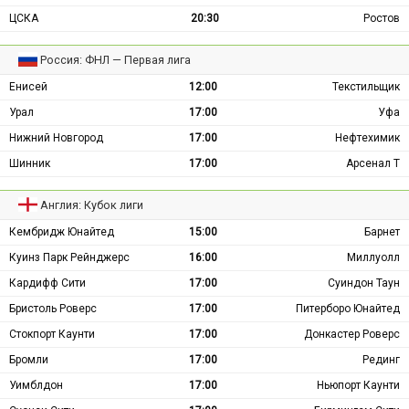
ЦСКА
20:30
Ростов
Россия: ФНЛ — Первая лига
Енисей
12:00
Текстильщик
Урал
17:00
Уфа
Нижний Новгород
17:00
Нефтехимик
Шинник
17:00
Арсенал Т
Англия: Кубок лиги
Кембридж Юнайтед
15:00
Барнет
Куинз Парк Рейнджерс
16:00
Миллуолл
Кардифф Сити
17:00
Суиндон Таун
Бристоль Роверс
17:00
Питерборо Юнайтед
Стокпорт Каунти
17:00
Донкастер Роверс
Бромли
17:00
Рединг
Уимблдон
17:00
Ньюпорт Каунти