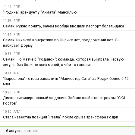
11:44
РПЛ
"Родина" арендует у "Ахмата" Мансилью
11:29
РПЛ
Семак: нужно понять, зачем вообще вводили паспорт болельщика
11:14
РПЛ
Семак: никакой конкретики по Энрике нет, предложений нет. Он
набирает форму
10:56
РПЛ
Семак — о матче с "Родиной": команда, которая выиграла Первую
лигу, забив больше всех мячей, о чём-то говорит
10:41
АПЛ
"Барселона" готова заплатить "Манчестер Сити" за Родри более € 45
млн
10:26
РПЛ
Дисквалифицированный за допинг Заболотный стал игроком "СКА-
Ростов"
10:10
АПЛ
Стала известна позиция "Реала" после срыва трансфера Родри
6 августа, четверг