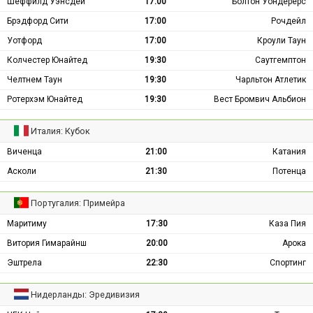
Шеффилд Уэнсдей
17:00
Болтон Уондерерс
Брэдфорд Сити
17:00
Рочдейл
Уотфорд
17:00
Кроули Таун
Колчестер Юнайтед
19:30
Саутгемптон
Челтнем Таун
19:30
Чарльтон Атлетик
Ротерхэм Юнайтед
19:30
Вест Бромвич Альбион
Италия: Кубок
Виченца
21:00
Катания
Асколи
21:30
Потенца
Португалия: Примейра
Маритиму
17:30
Каза Пия
Витория Гимарайнш
20:00
Арока
Эштрела
22:30
Спортинг
Нидерланды: Эредивизия