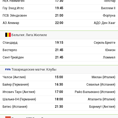
НЕК Неймеген
17:30
Телстар
Гоу Эхед Иглс
19:45
Виллем II
ПСВ Эйндховен
21:00
Фортуна
АЗ Алкмар
22:00
АДО Ден Хааг
Бельгия: Лига Жюпиле
Стандард
19:15
Серкль Брюгге
Вестерло
21:45
Юнион
Сент-Трюйден
21:45
Ломмел
Товарищеские матчи: Клубы
Челси (Англия)
15:00
Милан (Италия)
Байер (Германия)
16:30
Севилья (Испания)
Ипсвич Таун (Англия)
17:00
Райо Вальекано (Испания)
Шальке-04 (Германия)
18:00
Аталанта (Италия)
Бетис (Испания)
21:30
Борнмут (Англия)