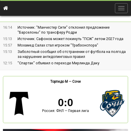
Togg
navig
16:14
Источник: "Манчестер Сити" отклонил предложение
"Барселоны" по трансферу Родри
15:13
Источник: Сафонов может покинуть "ПСЖ" летом 2027 года
15:57
Мохамед Салах стал игроком "Трабзонспора"
15:13
Заболотный сообщил об отстранении от футбола на полгода
за нарушение антидопинговых правил
12:15
"Спартак" объявил о переходе Мирлинда Даку
Торпедо М
—
Сочи
0
:
0
Россия: ФНЛ — Первая лига