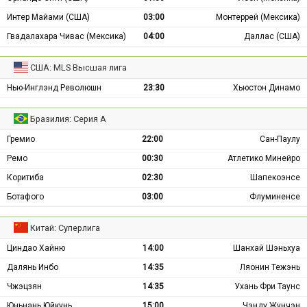
Интер Майами (США)
03:00
Монтеррей (Мексика)
Гвадалахара Чивас (Мексика)
04:00
Даллас (США)
США: MLS Высшая лига
Нью-Инглэнд Революшн
23:30
Хьюстон Динамо
Бразилия: Серия А
Гремио
22:00
Сан-Паулу
Ремо
00:30
Атлетико Минейро
Коритиба
02:30
Шапекоэнсе
Ботафого
03:00
Флуминенсе
Китай: Суперлига
Циндао Хайню
14:00
Шанхай Шэньхуа
Далянь Инбо
14:35
Ляонин Тежэнь
Чжэцзян
14:35
Ухань Фри Таунс
Юньнань Юйкунь
15:00
Чэнду Жунчэн