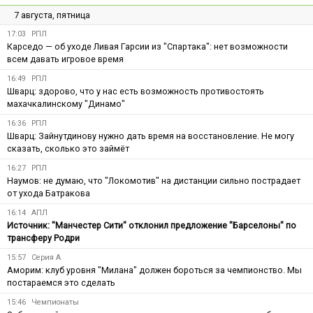
7 августа, пятница
17:03
РПЛ
Карседо — об уходе Ливая Гарсии из "Спартака": нет возможности
всем давать игровое время
16:49
РПЛ
Шварц: здорово, что у нас есть возможность противостоять
махачкалинскому "Динамо"
16:36
РПЛ
Шварц: Зайнутдинову нужно дать время на восстановление. Не могу
сказать, сколько это займёт
16:27
РПЛ
Наумов: не думаю, что "Локомотив" на дистанции сильно пострадает
от ухода Батракова
16:14
АПЛ
Источник: "Манчестер Сити" отклонил предложение "Барселоны" по
трансферу Родри
15:57
Серия А
Аморим: клуб уровня "Милана" должен бороться за чемпионство. Мы
постараемся это сделать
15:46
Чемпионаты