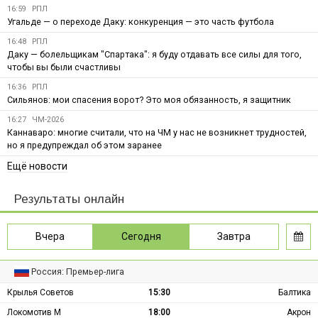
16:59
РПЛ
Угальде — о переходе Даку: конкуренция — это часть футбола
16:48
РПЛ
Даку — болельщикам "Спартака": я буду отдавать все силы для того,
чтобы вы были счастливы
16:36
РПЛ
Сильянов: мои спасения ворот? Это моя обязанность, я защитник
16:27
ЧМ-2026
Каннаваро: многие считали, что на ЧМ у нас не возникнет трудностей,
но я предупреждал об этом заранее
Ещё новости
Результаты онлайн
Вчера
Сегодня
Завтра
Россия: Премьер-лига
Крылья Советов
15:30
Балтика
Локомотив М
18:00
Акрон