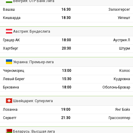
Венгрия: ОТР Банк Лига
Вашаш
16:30
Залаэгерсег
Кишварда
18:30
Уйпешт
Австрия: Бундеслига
Грацер АК
18:00
Аустрия Л
Хартберг
20:30
Штурм
Украина: Премьер-лига
Черноморец
13:00
Колос
Левый Берег
15:30
Кудровка
Буковина
18:00
Оболонь-Бровар
Швейцария: Суперлига
Лозанна
19:00
Янг Бойз
Серветт
21:30
Грассхоппер
Беларусь: Высшая лига