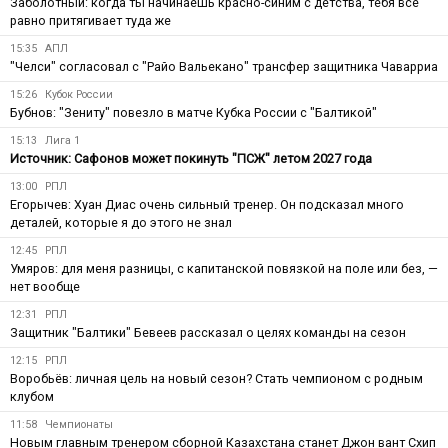
Заболотный: когда ты начинаешь красно-синим с детства, тебя все
равно притягивает туда же
15:35
АПЛ
"Челси" согласовал с "Райо Вальекано" трансфер защитника Чаварриа
15:26
Кубок России
Бубнов: "Зениту" повезло в матче Кубка России с "Балтикой"
15:13
Лига 1
Источник: Сафонов может покинуть "ПСЖ" летом 2027 года
13:00
РПЛ
Егорычев: Хуан Диас очень сильный тренер. Он подсказал много
деталей, которые я до этого не знал
12:45
РПЛ
Умяров: для меня разницы, с капитанской повязкой на поле или без, —
нет вообще
12:31
РПЛ
Защитник "Балтики" Бевеев рассказал о целях команды на сезон
12:15
РПЛ
Воробьёв: личная цель на новый сезон? Стать чемпионом с родным
клубом
11:58
Чемпионаты
Новым главным тренером сборной Казахстана станет Джон вант Схип