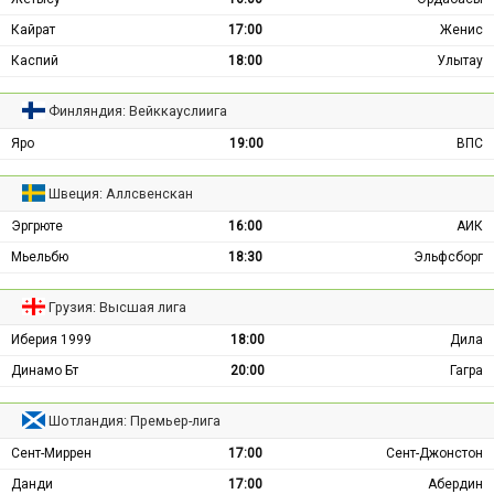
Кайрат
17:00
Женис
Каспий
18:00
Улытау
Финляндия: Вейккауслиига
Яро
19:00
ВПС
Швеция: Аллсвенскан
Эргрюте
16:00
АИК
Мьельбю
18:30
Эльфсборг
Грузия: Высшая лига
Иберия 1999
18:00
Дила
Динамо Бт
20:00
Гагра
Шотландия: Премьер-лига
Сент-Миррен
17:00
Сент-Джонстон
Данди
17:00
Абердин