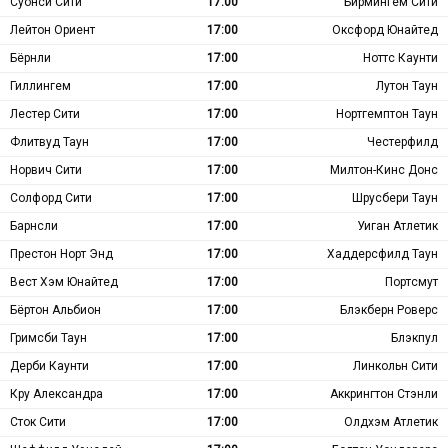
Суонси Сити
17:00
Бирмингем Сити
Лейтон Ориент
17:00
Оксфорд Юнайтед
Бёрнли
17:00
Ноттс Каунти
Гиллингем
17:00
Лутон Таун
Лестер Сити
17:00
Нортгемптон Таун
Флитвуд Таун
17:00
Честерфилд
Норвич Сити
17:00
Милтон-Кинс Донс
Солфорд Сити
17:00
Шрусбери Таун
Барнсли
17:00
Уиган Атлетик
Престон Норт Энд
17:00
Хаддерсфилд Таун
Вест Хэм Юнайтед
17:00
Портсмут
Бёртон Альбион
17:00
Блэкберн Роверс
Гримсби Таун
17:00
Блэкпул
Дерби Каунти
17:00
Линкольн Сити
Кру Александра
17:00
Аккрингтон Стэнли
Сток Сити
17:00
Олдхэм Атлетик