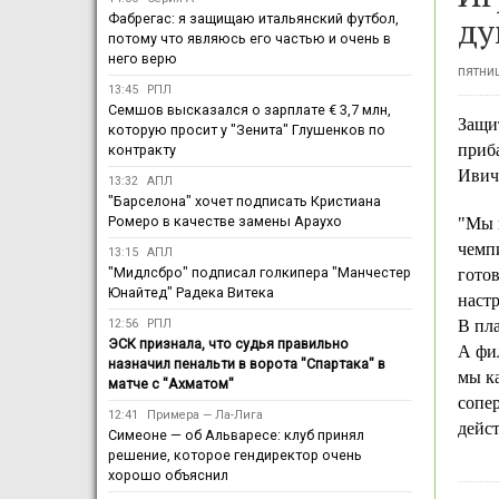
ду
Фабрегас: я защищаю итальянский футбол,
потому что являюсь его частью и очень в
него верю
пятниц
13:45
РПЛ
Семшов высказался о зарплате € 3,7 млн,
Защи
которую просит у "Зенита" Глушенков по
приб
контракту
Ивич
13:32
АПЛ
"Барселона" хочет подписать Кристиана
Ромеро в качестве замены Араухо
"Мы к
чемпи
13:15
АПЛ
"Мидлсбро" подписал голкипера "Манчестер
готов
Юнайтед" Радека Витека
настр
12:56
РПЛ
В пла
ЭСК признала, что судья правильно
А фил
назначил пенальти в ворота "Спартака" в
мы ка
матче с "Ахматом"
сопер
12:41
Примера — Ла-Лига
дейст
Симеоне — об Альваресе: клуб принял
решение, которое гендиректор очень
хорошо объяснил