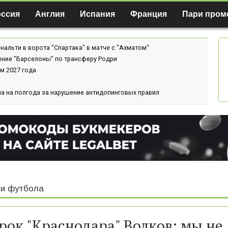
оссия
Англия
Испания
Франция
Пари пром
нальти в ворота "Спартака" в матче с "Ахматом"
ение "Барселоны" по трансферу Родри
м 2027 года
а на полгода за нарушение антидопинговых правил
и футбола
рок "Краснодара" Волков: мы не