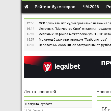
Рейтинг букмекеров
ЧМ-2026
Р
12:56
ЭСК признала, что судья правильно назначил пе
16:14
Источник: "Манчестер Сити" отклонил предлож
15:13
Источник: Сафонов может покинуть "ПСЖ" лето
15:57
Мохамед Салах стал игроком "Трабзонспора"
15:13
Заболотный сообщил об отстранении от футбол
Лента новостей
Новост
8 августа, суббота
Иг
14:00
Серия А