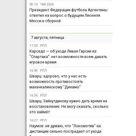
09:10
ЧМ-2026
Президент Федерации футбола Аргентины
ответил на вопрос о будущем Лионеля
Месси в сборной
7 августа, пятница
17:03
РПЛ
Карседо — об уходе Ливая Гарсии из
"Спартака": нет возможности всем давать
игровое время
16:49
РПЛ
Шварц: здорово, что у нас есть
возможность противостоять
махачкалинскому "Динамо"
16:36
РПЛ
Шварц: Зайнутдинову нужно дать время на
восстановление. Не могу сказать, сколько
это займёт
16:27
РПЛ
Наумов: не думаю, что "Локомотив" на
дистанции сильно пострадает от ухода