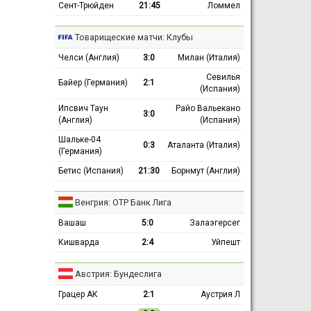
Сент-Трюйден
21:45
Ломмел
Товарищеские матчи: Клубы
Челси (Англия)
3:0
Милан (Италия)
Севилья
Байер (Германия)
2:1
(Испания)
Ипсвич Таун
Райо Вальекано
3:0
(Англия)
(Испания)
Шальке-04
0:3
Аталанта (Италия)
(Германия)
Бетис (Испания)
21:30
Борнмут (Англия)
Венгрия: ОТР Банк Лига
Вашаш
5:0
Залаэгерсег
Кишварда
2:4
Уйпешт
Австрия: Бундеслига
Грацер АК
2:1
Аустрия Л