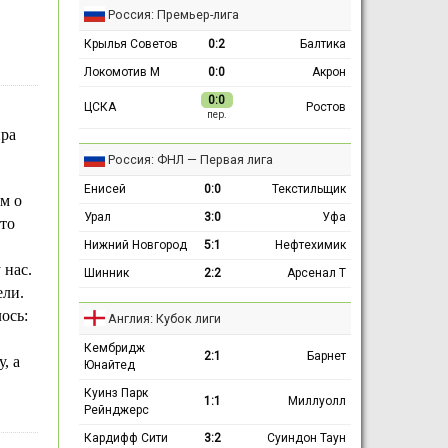
Россия: Премьер-лига
Крылья Советов
0:2
Балтика
Локомотив М
0:0
Акрон
0:0
ЦСКА
Ростов
пер.
ира
Россия: ФНЛ — Первая лига
Енисей
0:0
Текстильщик
м о
Урал
3:0
Уфа
сто
Нижний Новгород
5:1
Нефтехимик
 нас.
Шинник
2:2
Арсенал Т
ели.
ось:
Англия: Кубок лиги
Кембридж
2:1
Барнет
, а
Юнайтед
Куинз Парк
1:1
Миллуолл
Рейнджерс
Кардифф Сити
3:2
Суиндон Таун