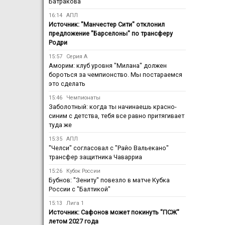
Батракова
16:14
АПЛ
Источник: "Манчестер Сити" отклонил
предложение "Барселоны" по трансферу
Родри
15:57
Серия А
Аморим: клуб уровня "Милана" должен
бороться за чемпионство. Мы постараемся
это сделать
15:46
Чемпионаты
Заболотный: когда ты начинаешь красно-
синим с детства, тебя все равно притягивает
туда же
15:35
АПЛ
"Челси" согласовал с "Райо Вальекано"
трансфер защитника Чаварриа
15:26
Кубок России
Бубнов: "Зениту" повезло в матче Кубка
России с "Балтикой"
15:13
Лига 1
Источник: Сафонов может покинуть "ПСЖ"
летом 2027 года