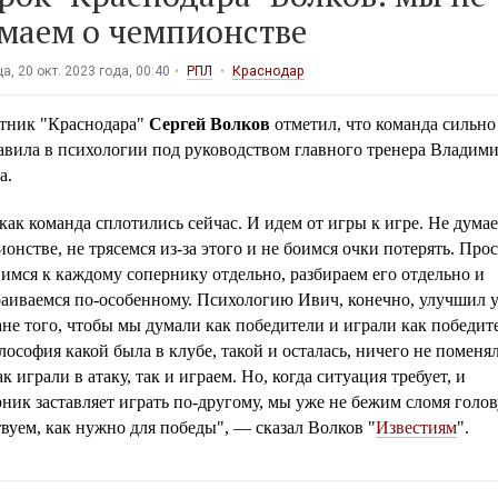
маем о чемпионстве
а, 20 окт. 2023 года, 00:40
РПЛ
Краснодар
тник "Краснодара"
Сергей Волков
отметил, что команда сильно
авила в психологии под руководством главного тренера Владим
а.
ак команда сплотились сейчас. И идем от игры к игре. Не думае
онстве, не трясемся из-за этого и не боимся очки потерять. Про
имся к каждому сопернику отдельно, разбираем его отдельно и
аиваемся по-особенному. Психологию Ивич, конечно, улучшил у
не того, чтобы мы думали как победители и играли как победит
ософия какой была в клубе, такой и осталась, ничего не поменял
к играли в атаку, так и играем. Но, когда ситуация требует, и
ник заставляет играть по-другому, мы уже не бежим сломя голову
вуем, как нужно для победы", — сказал Волков "
Известиям
".