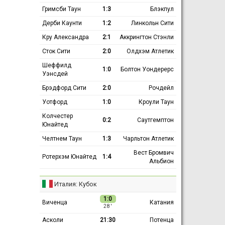
Гримсби Таун
1:3
Блэкпул
Дерби Каунти
1:2
Линкольн Сити
Кру Александра
2:1
Аккрингтон Стэнли
Сток Сити
2:0
Олдхэм Атлетик
Шеффилд
1:0
Болтон Уондерерс
Уэнсдей
Брэдфорд Сити
2:0
Рочдейл
Уотфорд
1:0
Кроули Таун
Колчестер
0:2
Саутгемптон
Юнайтед
Челтнем Таун
1:3
Чарльтон Атлетик
Вест Бромвич
Ротерхэм Юнайтед
1:4
Альбион
Италия: Кубок
1:0
Виченца
Катания
28 ′
Асколи
21:30
Потенца