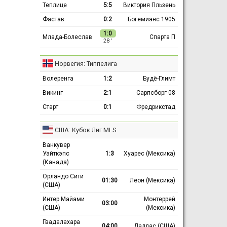
Теплице
5:5
Виктория Пльзень
Фастав
0:2
Богемианс 1905
1:0
Млада-Болеслав
Спарта П
28 ′
Норвегия: Типпелига
Волеренга
1:2
Будё-Глимт
Викинг
2:1
Сарпсборг 08
Старт
0:1
Фредрикстад
США: Кубок Лиг MLS
Ванкувер
Уайткэпс
1:3
Хуарес (Мексика)
(Канада)
Орландо Сити
01:30
Леон (Мексика)
(США)
Интер Майами
Монтеррей
03:00
(США)
(Мексика)
Гвадалахара
04:00
Даллас (США)