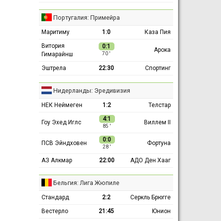
Португалия: Примейра
Маритиму
1:0
Каза Пия
Витория
0:1
Арока
Гимарайнш
70 ′
Эштрела
22:30
Спортинг
Нидерланды: Эредивизия
НЕК Неймеген
1:2
Телстар
4:1
Гоу Эхед Иглс
Виллем II
85 ′
0:0
ПСВ Эйндховен
Фортуна
28 ′
АЗ Алкмар
22:00
АДО Ден Хааг
Бельгия: Лига Жюпиле
Стандард
2:2
Серкль Брюгге
Вестерло
21:45
Юнион