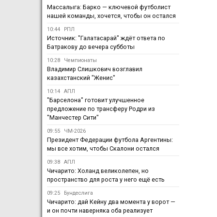
Массалыга: Барко — ключевой футболист
нашей команды, хочется, чтобы он остался
10:44
РПЛ
Источник: "Галатасарай" ждёт ответа по
Батракову до вечера субботы
10:28
Чемпионаты
Владимир Слишкович возглавил
казахстанский "Женис"
10:14
АПЛ
"Барселона" готовит улучшенное
предложение по трансферу Родри из
"Манчестер Сити"
09:55
ЧМ-2026
Президент Федерации футбола Аргентины:
мы все хотим, чтобы Скалони остался
09:38
АПЛ
Чичарито: Холанд великолепен, но
пространство для роста у него ещё есть
09:25
Бундеслига
Чичарито: дай Кейну два момента у ворот —
и он почти наверняка оба реализует