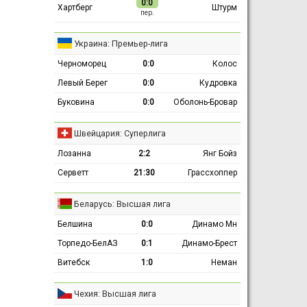
0:0
Хартберг
Штурм
пер.
Украина: Премьер-лига
Черноморец
0:0
Колос
Левый Берег
0:0
Кудровка
Буковина
0:0
Оболонь-Бровар
Швейцария: Суперлига
Лозанна
2:2
Янг Бойз
Серветт
21:30
Грассхоппер
Беларусь: Высшая лига
Белшина
0:0
Динамо Мн
Торпедо-БелАЗ
0:1
Динамо-Брест
Витебск
1:0
Неман
Чехия: Высшая лига