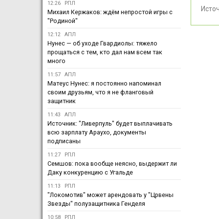
12:26
РПЛ
Исто
Михаил Кержаков: ждём непростой игры с
"Родиной"
12:12
АПЛ
Нунес — об уходе Гвардиолы: тяжело
прощаться с тем, кто дал нам всем так
много
11:57
АПЛ
Матеус Нунес: я постоянно напоминал
своим друзьям, что я не фланговый
защитник
11:43
АПЛ
Источник: "Ливерпуль" будет выплачивать
всю зарплату Араухо, документы
подписаны
11:27
РПЛ
Семшов: пока вообще неясно, выдержит ли
Даку конкуренцию с Угальде
11:13
РПЛ
"Локомотив" может арендовать у "Црвены
Звезды" полузащитника Генделя
10:58
РПЛ