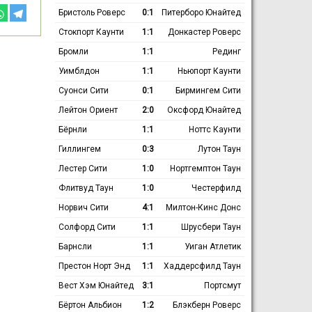
Бристоль Роверс
0:1
Питерборо Юнайтед
Стокпорт Каунти
1:1
Донкастер Роверс
Бромли
1:1
Рединг
Уимблдон
1:1
Ньюпорт Каунти
Суонси Сити
0:1
Бирмингем Сити
Лейтон Ориент
2:0
Оксфорд Юнайтед
Бёрнли
1:1
Ноттс Каунти
Гиллингем
0:3
Лутон Таун
Лестер Сити
1:0
Нортгемптон Таун
Флитвуд Таун
1:0
Честерфилд
Норвич Сити
4:1
Милтон-Кинс Донс
Солфорд Сити
1:1
Шрусбери Таун
Барнсли
1:1
Уиган Атлетик
Престон Норт Энд
1:1
Хаддерсфилд Таун
Вест Хэм Юнайтед
3:1
Портсмут
Бёртон Альбион
1:2
Блэкберн Роверс