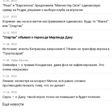
12:45
АПЛ
"Реал" и "Барселона" предложили "Манчестер Сити" одинаковую
сумму за Родри, решение о выборе клуба за игроком
12:31
РПЛ
Корякин: мы на все матчи настраиваемся одинаково. Будь то "Факел"
или "Спартак"
12:15
РПЛ
"Спартак" объявил о переходе Мирлинда Даку
11:58
РПЛ
Источник: агенты Батракова запросили € 7-8 млн за трансфер игрока в
"Галатасарай"
11:44
Кубок России
Оливейра — о травме Кондакова: даже фол не зафиксировали. Это
очень некрасиво
11:29
РПЛ
Ленини: несмотря на возраст Месси, всё равно сложно
противодействовать тому, что он делает
11:14
РПЛ
Саусь — о Даку: такой игрок точно не помешает и будет полезен
Ещё новости