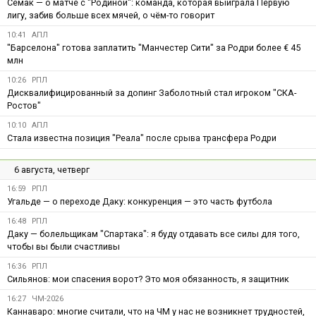
Семак — о матче с "Родиной": команда, которая выиграла Первую
лигу, забив больше всех мячей, о чём-то говорит
10:41
АПЛ
"Барселона" готова заплатить "Манчестер Сити" за Родри более € 45
млн
10:26
РПЛ
Дисквалифицированный за допинг Заболотный стал игроком "СКА-
Ростов"
10:10
АПЛ
Стала известна позиция "Реала" после срыва трансфера Родри
6 августа, четверг
16:59
РПЛ
Угальде — о переходе Даку: конкуренция — это часть футбола
16:48
РПЛ
Даку — болельщикам "Спартака": я буду отдавать все силы для того,
чтобы вы были счастливы
16:36
РПЛ
Сильянов: мои спасения ворот? Это моя обязанность, я защитник
16:27
ЧМ-2026
Каннаваро: многие считали, что на ЧМ у нас не возникнет трудностей,