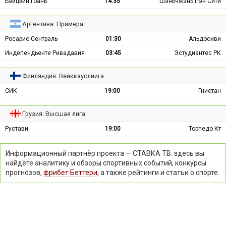
Бэйцзин Гоань
14:35
Шэньчжэнь Пэн Сити
Аргентина: Примера
Росарио Сентраль
01:30
Альдосиви
Индепендьенте Ривадавия
03:45
Эстудиантес РК
Финляндия: Вейккауслиига
СИК
19:00
Гнистан
Грузия: Высшая лига
Рустави
19:00
Торпедо Кт
Информационный партнёр проекта — СТАВКА ТВ: здесь вы
найдёте аналитику и обзоры спортивных событий, конкурсы
прогнозов,
фрибет Беттери
, а также рейтинги и статьи о спорте.