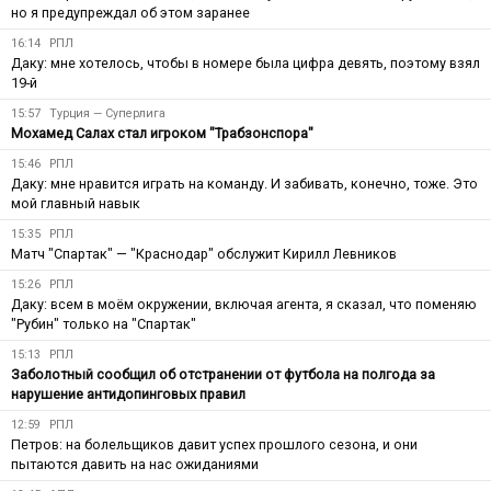
но я предупреждал об этом заранее
16:14
РПЛ
Даку: мне хотелось, чтобы в номере была цифра девять, поэтому взял
19-й
15:57
Турция — Суперлига
Мохамед Салах стал игроком "Трабзонспора"
15:46
РПЛ
Даку: мне нравится играть на команду. И забивать, конечно, тоже. Это
мой главный навык
15:35
РПЛ
Матч "Спартак" — "Краснодар" обслужит Кирилл Левников
15:26
РПЛ
Даку: всем в моём окружении, включая агента, я сказал, что поменяю
"Рубин" только на "Спартак"
15:13
РПЛ
Заболотный сообщил об отстранении от футбола на полгода за
нарушение антидопинговых правил
12:59
РПЛ
Петров: на болельщиков давит успех прошлого сезона, и они
пытаются давить на нас ожиданиями