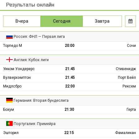
Результаты онлайн
Вчера
Сегодня
Завтра
Россия: ФНЛ — Первая лига
Торпедо М
20:00
Сочи
Англия: Кубок лиги
Уиком Уондерерс
21:45
Стивенидж
Вулверхэмптон
21:45
Порт Вейл
Мидлсбро
22:00
Рексем
Германия: Вторая бундеслига
Бохум
21:30
Герта
Португалия: Примейра
Эшторил
22:15
Фамаликан