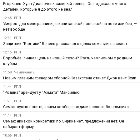
Егорычев: Хуан Диас очень сильный тренер. Он подсказал много
деталей, которые я до этого не знал
12:45
РПЛ
Умяров: для меня разницы, с капитанской повязкой на поле или без, —
нет вообще
12:31
РПЛ
Защитник "Балтики" Бевеев рассказал о целях команды на сезон
12:15
РПЛ
Воробьёв: личная цель на новый сезон? Стать чемпионом с родным
клубом
11:58
Чемпионаты
Новым главным тренером сборной Казахстана станет Джон вант Схип
11:44
РПЛ
"Родина" арендует у "Ахмата" Мансилью
11:29
РПЛ
Семак: нужно понять, зачем вообще вводили паспорт болельщика
11:14
РПЛ
Семак: никакой конкретики по Энрике нет, предложений нет. Он
набирает форму
10:56
РПЛ