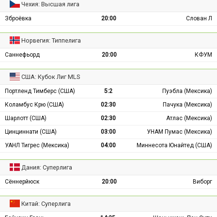
Чехия: Высшая лига
Зброёвка
20:00
Слован Л
Норвегия: Типпелига
Саннефьорд
20:00
КФУМ
США: Кубок Лиг MLS
Портленд Тимберс (США)
5:2
Пуэбла (Мексика)
Коламбус Крю (США)
02:30
Пачука (Мексика)
Шарлотт (США)
02:30
Атлас (Мексика)
Цинциннати (США)
03:00
УНАМ Пумас (Мексика)
УАНЛ Тигрес (Мексика)
04:00
Миннесота Юнайтед (США)
Дания: Суперлига
Сённерйюск
20:00
Виборг
Китай: Суперлига