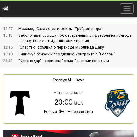
Togg
navig
15:57
Мохамед Салах стал игроком "Трабзонспора"
15:13
Заболотный сообщил об отстранении от футбола на полгода
за нарушение антидопинговых правил
12:15
"Спартак" объявил о переходе Мирлинда Даку
10:10
Винисиус близок к продлению контракта с "Реалом"
23:33
"Краснодар" переиграл "Ахмат" в серии пенальти
Торпедо М
—
Сочи
Матч не начался
20:00
Россия: ФНЛ — Первая лига