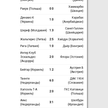
Хаммарбю
Ракув (Польша)
0:0
(Швеция)
Динамо К
Карабах
1:0
(Украина)
(Азербайджан)
Санкт-Галлен
Шериф (Молдавия)
1:3
(Швейцария)
Жальгирис (Литва)
2:5
Хайдук (Хорватия)
Рига (Латвия)
1:0
Дьёр (Венгрия)
Интер Клуб
Эскальдес
2:0
Флора (Эстония)
(Андорра)
Аустрия В
Бейтар (Израиль)
1:2
(Австрия)
Твенте
ДАК 1904
6:0
(Нидерланды)
(Словакия)
Хапоэль Т-А
ГКС Катовице
2:0
(Израиль)
(Польша)
Аякс
Шелбурн
3:1
(Нидерланды)
(Ирландия)