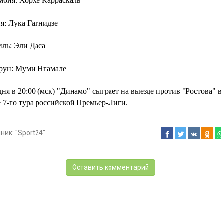
мбия: Хорхе Карраскаль
я: Лука Гагнидзе
иль: Эли Даса
рун: Муми Нгамале
ня в 20:00 (мск) "Динамо" сыграет на выезде против "Ростова" 
 7-го тура российской Премьер-Лиги.
чник:
"Sport24"
Оставить комментарий