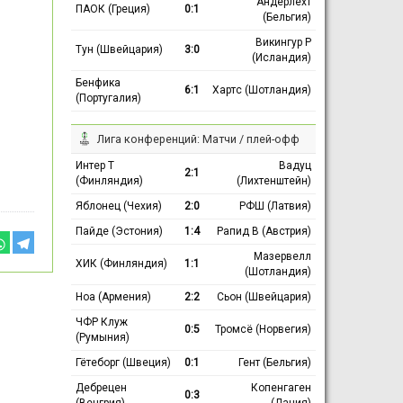
Андерлехт
ПАОК (Греция)
0:1
(Бельгия)
Викингур Р
Тун (Швейцария)
3:0
(Исландия)
Бенфика
6:1
Хартс (Шотландия)
(Португалия)
Лига конференций: Матчи / плей-офф
в
Интер Т
Вадуц
2:1
(Финляндия)
(Лихтенштейн)
Яблонец (Чехия)
2:0
РФШ (Латвия)
Пайде (Эстония)
1:4
Рапид В (Австрия)
Мазервелл
ХИК (Финляндия)
1:1
(Шотландия)
Ноа (Армения)
2:2
Сьон (Швейцария)
ЧФР Клуж
0:5
Тромсё (Норвегия)
(Румыния)
Гётеборг (Швеция)
0:1
Гент (Бельгия)
Дебрецен
Копенгаген
0:3
(Венгрия)
(Дания)