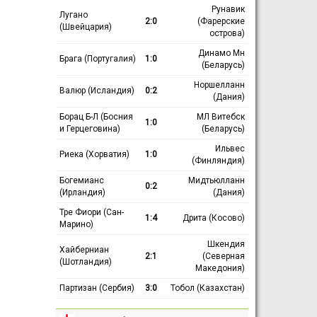
Рунавик
Лугано
2:0
(Фарерские
(Швейцария)
острова)
Динамо Мн
Брага (Португалия)
1:0
(Беларусь)
Норшелланн
Валюр (Исландия)
0:2
(Дания)
Борац Б-Л (Босния
МЛ Витебск
1:0
и Герцеговина)
(Беларусь)
Ильвес
Риека (Хорватия)
1:0
(Финляндия)
Богемианс
Мидтьюлланн
0:2
(Ирландия)
(Дания)
Тре Фиори (Сан-
1:4
Дрита (Косово)
Марино)
Шкендия
Хайберниан
2:1
(Северная
(Шотландия)
Македония)
Партизан (Сербия)
3:0
Тобол (Казахстан)