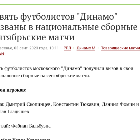
вять футболистов "Динамо"
званы в национальные сборные
нтябрьские матчи
сенье, 03 сент. 2023 года, 13:11
РПЛ
Динамо М
Товарищеские матчи
ые
ть футболистов московского "Динамо" получили вызов в свои
ональные сборные на сентябрьские матчи.
ок игроков:
ия: Дмитрий Скопинцев, Константин Тюкавин, Даниил Фомин и
лав Гладышев
гвай: Фабиан Бальбуэна