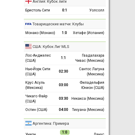
Англия: Кубок лиги
Бристоль Сити
0:1
Уолсолл
Товарищеские матчи: Клубы
Монако (Монако)
1:0
Хетафе (Испания)
США: Кубок Лиг MLS
Лос-Анджелес
Гвадалахара
1:1
(США)
Чивас (Мексика)
Нью-Йорк Сити
Сантос Лагуна
02:30
(США)
(Мексика)
Крус Асуль
Филадельфия
03:00
(Мексика)
Юнион (США)
Чикаго Файр
03:30
Некакса (Мексика)
(США)
Остин (США)
04:00
Тихуана (Мексика)
Аргентина: Примера
1:0
Унион
Ланус