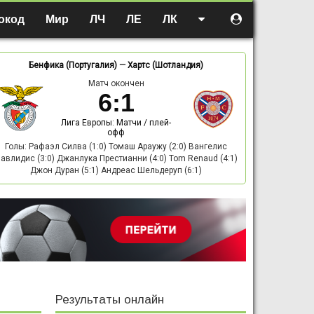
окод
Мир
ЛЧ
ЛЕ
ЛК
Бенфика (Португалия)
—
Хартс (Шотландия)
Матч окончен
6
:
1
Лига Европы: Матчи / плей-
офф
Голы: Рафаэл Силва (1:0) Томаш Араужу (2:0) Вангелис
авлидис (3:0) Джанлука Престианни (4:0) Tom Renaud (4:1)
Джон Дуран (5:1) Андреас Шельдеруп (6:1)
Результаты онлайн