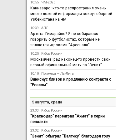
10:55
ЧМ-2026
Каннаваро: кто-то распространил очень
много ложной информации вокруг сборной
Узбекистана на ЧМ
10:39
АПЛ
Артета: Гимарайнс? Я не собираюсь
говорить о футболистах, которые не
являются игроками "Арсенала"
10:25
Кубок России
Москвичёв: рад наконец-то провести свой
первый официальный матч за "Зенит"
10:10
Примера — Ла-Лига
Винисиус близок к продлению контракта с
"Реалом"
5 августа, среда
23:33
Кубок России
"Краснодар" переиграл "Ахмат" в серии
пенальти
23:32
Кубок России
"Зенит" обыграл "Балтику" благодаря голу