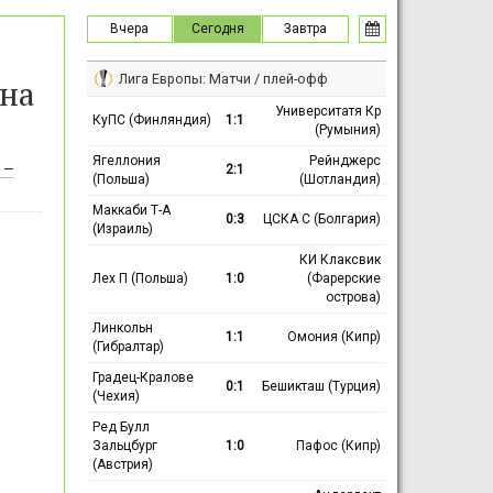
Вчера
Сегодня
Завтра
Лига Европы: Матчи / плей-офф
 на
Университатя Кр
КуПС (Финляндия)
1:1
(Румыния)
Ягеллония
Рейнджерс
2:1
 —
(Польша)
(Шотландия)
Маккаби Т-А
0:3
ЦСКА С (Болгария)
(Израиль)
КИ Клаксвик
Лех П (Польша)
1:0
(Фарерские
острова)
Линкольн
1:1
Омония (Кипр)
(Гибралтар)
Градец-Кралове
0:1
Бешикташ (Турция)
(Чехия)
Ред Булл
Зальцбург
1:0
Пафос (Кипр)
(Австрия)