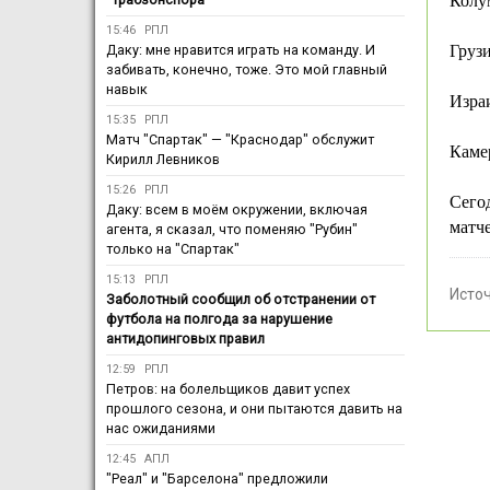
Колу
15:46
РПЛ
Даку: мне нравится играть на команду. И
Грузи
забивать, конечно, тоже. Это мой главный
навык
Изра
15:35
РПЛ
Матч "Спартак" — "Краснодар" обслужит
Каме
Кирилл Левников
15:26
РПЛ
Сегод
Даку: всем в моём окружении, включая
матче
агента, я сказал, что поменяю "Рубин"
только на "Спартак"
15:13
РПЛ
Исто
Заболотный сообщил об отстранении от
футбола на полгода за нарушение
антидопинговых правил
12:59
РПЛ
Петров: на болельщиков давит успех
прошлого сезона, и они пытаются давить на
нас ожиданиями
12:45
АПЛ
"Реал" и "Барселона" предложили