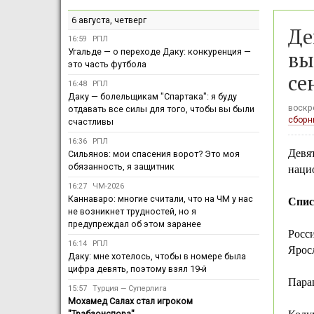
6 августа, четверг
Де
16:59
РПЛ
вы
Угальде — о переходе Даку: конкуренция —
это часть футбола
се
16:48
РПЛ
Даку — болельщикам "Спартака": я буду
воскре
отдавать все силы для того, чтобы вы были
сборн
счастливы
16:36
РПЛ
Девя
Сильянов: мои спасения ворот? Это моя
обязанность, я защитник
наци
16:27
ЧМ-2026
Каннаваро: многие считали, что на ЧМ у нас
Спис
не возникнет трудностей, но я
предупреждал об этом заранее
Росс
16:14
РПЛ
Ярос
Даку: мне хотелось, чтобы в номере была
цифра девять, поэтому взял 19-й
Пара
15:57
Турция — Суперлига
Мохамед Салах стал игроком
"Трабзонспора"