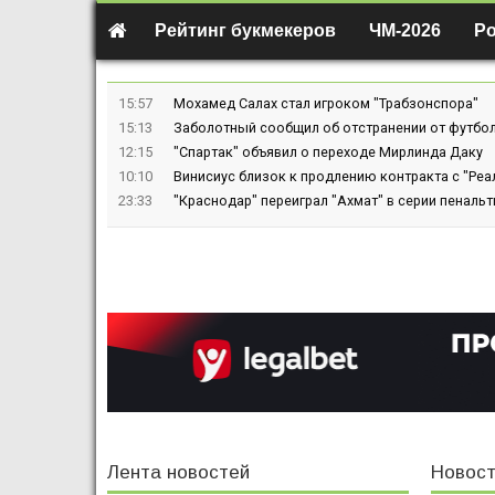
Рейтинг букмекеров
ЧМ-2026
Р
15:57
Мохамед Салах стал игроком "Трабзонспора"
15:13
Заболотный сообщил об отстранении от футбол
12:15
"Спартак" объявил о переходе Мирлинда Даку
10:10
Винисиус близок к продлению контракта с "Реа
23:33
"Краснодар" переиграл "Ахмат" в серии пенальт
Лента новостей
Новост