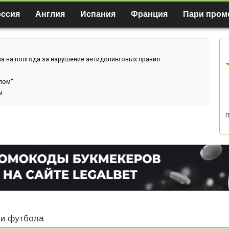
оссия
Англия
Испания
Франция
Пари пром
а на полгода за нарушение антидопинговых правил
лом"
и
П
и футбола