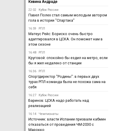
Кевина Андраде
22:02
Кубок России
Павел Полех стал самым молодым автором
гола в истории "Спартака"
16:59
РПЛ
Матеус Рейс: Бориско очень быстро
адаптировался в ЦСКА. Он поможет нам в
этом сезоне
16:48
РПЛ
Круговой: спокойно бы ездил на метро, если
бы я жил недалеко от станции
16:36
РПЛ
Спортдиректор "Родины": в первых двух
турах РПЛ команда была не похожа сама на
себя
16:27
Кубок России
Баринов: ЦСКА надо работать над
реализацией
16:14
Чемпионаты
Источник: власти Испании призвали кабмин
отказаться от проведения ЧМ-2030 с
Марокко