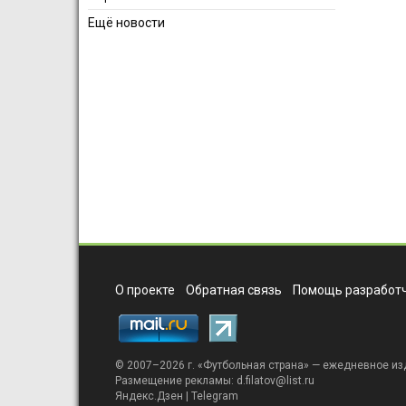
Ещё новости
О проекте
Обратная связь
Помощь разработч
© 2007–2026 г. «
Футбольная страна
» — ежедневное из
Размещение рекламы:
d.filatov@list.ru
Яндекс.Дзен
|
Telegram