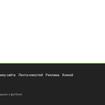
ику сайта
Лента новостей
Реклама
Хоккей
дание о футболе