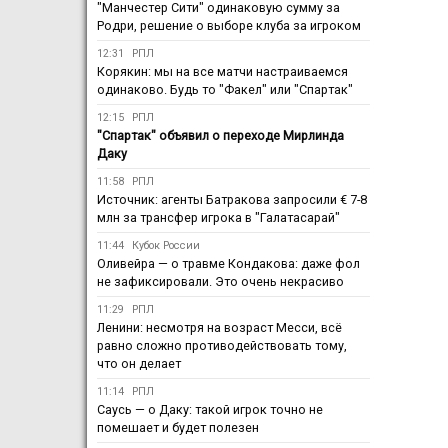
"Манчестер Сити" одинаковую сумму за
Родри, решение о выборе клуба за игроком
12:31
РПЛ
Корякин: мы на все матчи настраиваемся
одинаково. Будь то "Факел" или "Спартак"
12:15
РПЛ
"Спартак" объявил о переходе Мирлинда
Даку
11:58
РПЛ
Источник: агенты Батракова запросили € 7-8
млн за трансфер игрока в "Галатасарай"
11:44
Кубок России
Оливейра — о травме Кондакова: даже фол
не зафиксировали. Это очень некрасиво
11:29
РПЛ
Ленини: несмотря на возраст Месси, всё
равно сложно противодействовать тому,
что он делает
11:14
РПЛ
Саусь — о Даку: такой игрок точно не
помешает и будет полезен