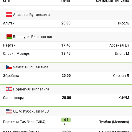
МТК
18:30
Академия Пушкаша
Австрия: Бундеслига
Альтах
20:30
Тироль
Беларусь: Высшая лига
Нафтан
17:45
Арсенал Дз
Славия-Мозырь
19:45
Днепр М
Чехия: Высшая лига
Зброёвка
20:00
Слован Л
Норвегия: Типпелига
Саннефьорд
20:00
КФУМ
США: Кубок Лиг MLS
4:1
Портленд Тимберс (США)
Пуэбла (Мексика)
48 ′