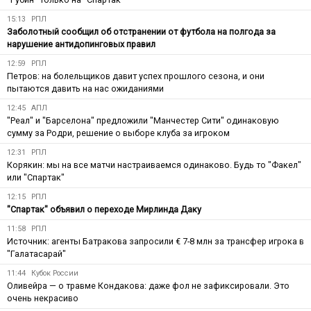
15:13
РПЛ
Заболотный сообщил об отстранении от футбола на полгода за
нарушение антидопинговых правил
12:59
РПЛ
Петров: на болельщиков давит успех прошлого сезона, и они
пытаются давить на нас ожиданиями
12:45
АПЛ
"Реал" и "Барселона" предложили "Манчестер Сити" одинаковую
сумму за Родри, решение о выборе клуба за игроком
12:31
РПЛ
Корякин: мы на все матчи настраиваемся одинаково. Будь то "Факел"
или "Спартак"
12:15
РПЛ
"Спартак" объявил о переходе Мирлинда Даку
11:58
РПЛ
Источник: агенты Батракова запросили € 7-8 млн за трансфер игрока в
"Галатасарай"
11:44
Кубок России
Оливейра — о травме Кондакова: даже фол не зафиксировали. Это
очень некрасиво