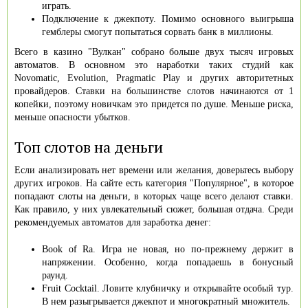
играть.
Подключение к джекпоту. Помимо основного выигрыша
гемблеры смогут попытаться сорвать банк в миллионы.
Всего в казино "Вулкан" собрано больше двух тысяч игровых
автоматов. В основном это наработки таких студий как
Novomatic, Evolution, Pragmatic Play и других авторитетных
провайдеров. Ставки на большинстве слотов начинаются от 1
копейки, поэтому новичкам это придется по душе. Меньше риска,
меньше опасности убытков.
Топ слотов на деньги
Если анализировать нет времени или желания, доверьтесь выбору
других игроков. На сайте есть категория "Популярное", в которое
попадают слоты на деньги, в которых чаще всего делают ставки.
Как правило, у них увлекательный сюжет, большая отдача. Среди
рекомендуемых автоматов для заработка денег:
Book of Ra. Игра не новая, но по-прежнему держит в
напряжении. Особенно, когда попадаешь в бонусный
раунд.
Fruit Cocktail. Ловите клубничку и открывайте особый тур.
В нем разыгрывается джекпот и многократный множитель.