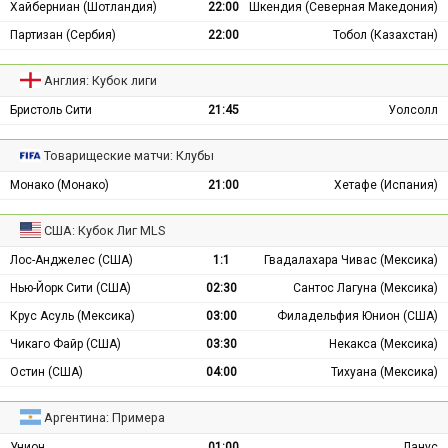
Хайберниан (Шотландия)
22:00
Шкендия (Северная Македония)
Партизан (Сербия)
22:00
Тобол (Казахстан)
Англия: Кубок лиги
Бристоль Сити
21:45
Уолсолл
Товарищеские матчи: Клубы
Монако (Монако)
21:00
Хетафе (Испания)
США: Кубок Лиг MLS
Лос-Анджелес (США)
1:1
Гвадалахара Чивас (Мексика)
Нью-Йорк Сити (США)
02:30
Сантос Лагуна (Мексика)
Крус Асуль (Мексика)
03:00
Филадельфия Юнион (США)
Чикаго Файр (США)
03:30
Некакса (Мексика)
Остин (США)
04:00
Тихуана (Мексика)
Аргентина: Примера
Унион
01:00
Ланус