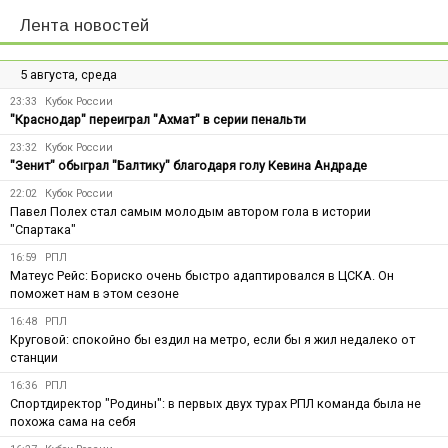
Лента новостей
5 августа, среда
23:33
Кубок России
"Краснодар" переиграл "Ахмат" в серии пенальти
23:32
Кубок России
"Зенит" обыграл "Балтику" благодаря голу Кевина Андраде
22:02
Кубок России
Павел Полех стал самым молодым автором гола в истории
"Спартака"
16:59
РПЛ
Матеус Рейс: Бориско очень быстро адаптировался в ЦСКА. Он
поможет нам в этом сезоне
16:48
РПЛ
Круговой: спокойно бы ездил на метро, если бы я жил недалеко от
станции
16:36
РПЛ
Спортдиректор "Родины": в первых двух турах РПЛ команда была не
похожа сама на себя