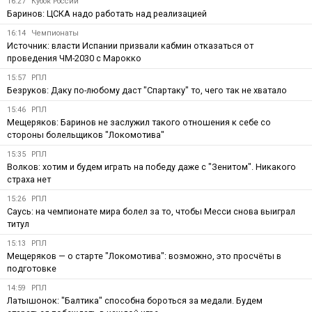
16:27
Кубок России
Баринов: ЦСКА надо работать над реализацией
16:14
Чемпионаты
Источник: власти Испании призвали кабмин отказаться от
проведения ЧМ-2030 с Марокко
15:57
РПЛ
Безруков: Даку по-любому даст "Спартаку" то, чего так не хватало
15:46
РПЛ
Мещеряков: Баринов не заслужил такого отношения к себе со
стороны болельщиков "Локомотива"
15:35
РПЛ
Волков: хотим и будем играть на победу даже с "Зенитом". Никакого
страха нет
15:26
РПЛ
Саусь: на чемпионате мира болел за то, чтобы Месси снова выиграл
титул
15:13
РПЛ
Мещеряков — о старте "Локомотива": возможно, это просчёты в
подготовке
14:59
РПЛ
Латышонок: "Балтика" способна бороться за медали. Будем