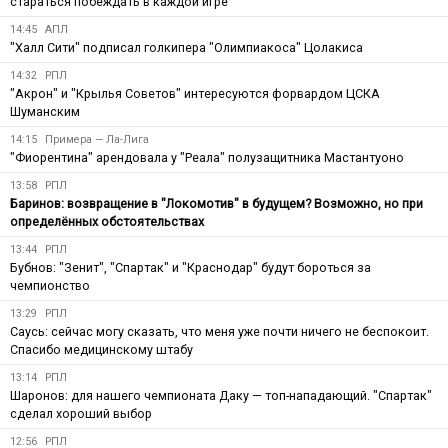
стараться побеждать в каждой игре
14:45
АПЛ
"Халл Сити" подписал голкипера "Олимпиакоса" Цолакиса
14:32
РПЛ
"Акрон" и "Крылья Советов" интересуются форвардом ЦСКА
Шуманским
14:15
Примера — Ла-Лига
"Фиорентина" арендовала у "Реала" полузащитника Мастантуоно
13:58
РПЛ
Баринов: возвращение в "Локомотив" в будущем? Возможно, но при
определённых обстоятельствах
13:44
РПЛ
Бубнов: "Зенит", "Спартак" и "Краснодар" будут бороться за
чемпионство
13:29
РПЛ
Саусь: сейчас могу сказать, что меня уже почти ничего не беспокоит.
Спасибо медицинскому штабу
13:14
РПЛ
Шаронов: для нашего чемпионата Даку — топ-нападающий. "Спартак"
сделал хороший выбор
12:56
РПЛ