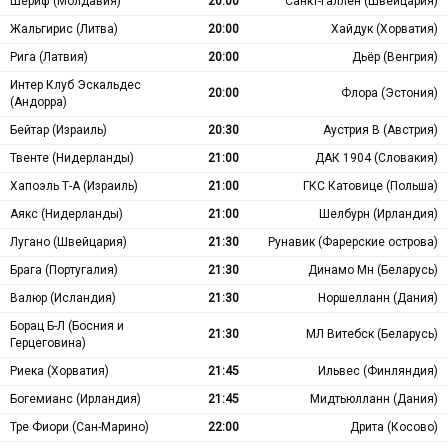
Шериф (Молдавия)
20:00
Санкт-Галлен (Швейцария)
Жальгирис (Литва)
20:00
Хайдук (Хорватия)
Рига (Латвия)
20:00
Дьёр (Венгрия)
Интер Клуб Эскальдес
20:00
Флора (Эстония)
(Андорра)
Бейтар (Израиль)
20:30
Аустрия В (Австрия)
Твенте (Нидерланды)
21:00
ДАК 1904 (Словакия)
Хапоэль Т-А (Израиль)
21:00
ГКС Катовице (Польша)
Аякс (Нидерланды)
21:00
Шелбурн (Ирландия)
Лугано (Швейцария)
21:30
Рунавик (Фарерские острова)
Брага (Португалия)
21:30
Динамо Мн (Беларусь)
Валюр (Исландия)
21:30
Норшелланн (Дания)
Борац Б-Л (Босния и
21:30
МЛ Витебск (Беларусь)
Герцеговина)
Риека (Хорватия)
21:45
Ильвес (Финляндия)
Богемианс (Ирландия)
21:45
Мидтьюлланн (Дания)
Тре Фиори (Сан-Марино)
22:00
Дрита (Косово)