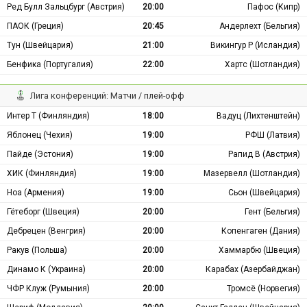
Ред Булл Зальцбург (Австрия)
20:00
Пафос (Кипр)
ПАОК (Греция)
20:45
Андерлехт (Бельгия)
Тун (Швейцария)
21:00
Викингур Р (Исландия)
Бенфика (Португалия)
22:00
Хартс (Шотландия)
Лига конференций: Матчи / плей-офф
Интер Т (Финляндия)
18:00
Вадуц (Лихтенштейн)
Яблонец (Чехия)
19:00
РФШ (Латвия)
Пайде (Эстония)
19:00
Рапид В (Австрия)
ХИК (Финляндия)
19:00
Мазервелл (Шотландия)
Ноа (Армения)
19:00
Сьон (Швейцария)
Гётеборг (Швеция)
20:00
Гент (Бельгия)
Дебрецен (Венгрия)
20:00
Копенгаген (Дания)
Ракув (Польша)
20:00
Хаммарбю (Швеция)
Динамо К (Украина)
20:00
Карабах (Азербайджан)
ЧФР Клуж (Румыния)
20:00
Тромсё (Норвегия)