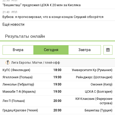
22:30
РПЛ
"Бешикташ" предложил ЦСКА € 20 млн за Кисляка
21:43
РПЛ
Бубнов: я прогнозировал, что в конце концов Слуцкий обосрётся
Ещё новости
Результаты онлайн
Вчера
Сегодня
Завтра
Лига Европы: Матчи / плей-офф
КуПС (Финляндия)
18:00
Университатя Кр (Румыния)
Ягеллония (Польша)
19:00
Рейнджерс (Шотландия)
Линкольн (Гибралтар)
19:00
Омония (Кипр)
Маккаби Т-А (Израиль)
19:00
ЦСКА С (Болгария)
КИ Клаксвик (Фарерские
Лех П (Польша)
20:00
острова)
Градец-Кралове (Чехия)
20:00
Бешикташ (Турция)