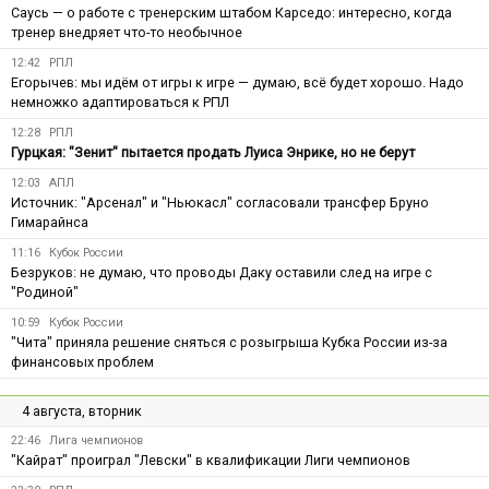
Саусь — о работе с тренерским штабом Карседо: интересно, когда
тренер внедряет что-то необычное
12:42
РПЛ
Егорычев: мы идём от игры к игре — думаю, всё будет хорошо. Надо
немножко адаптироваться к РПЛ
12:28
РПЛ
Гурцкая: "Зенит" пытается продать Луиса Энрике, но не берут
12:03
АПЛ
Источник: "Арсенал" и "Ньюкасл" согласовали трансфер Бруно
Гимарайнса
11:16
Кубок России
Безруков: не думаю, что проводы Даку оставили след на игре с
"Родиной"
10:59
Кубок России
"Чита" приняла решение сняться с розыгрыша Кубка России из-за
финансовых проблем
4 августа, вторник
22:46
Лига чемпионов
"Кайрат" проиграл "Левски" в квалификации Лиги чемпионов