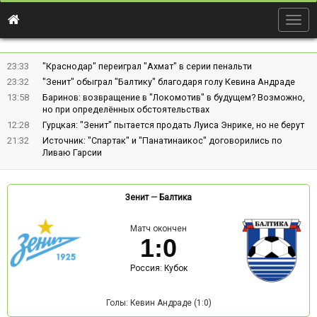
Togg
navig
23:33
"Краснодар" переиграл "Ахмат" в серии пенальти
23:32
"Зенит" обыграл "Балтику" благодаря голу Кевина Андраде
13:58
Баринов: возвращение в "Локомотив" в будущем? Возможно,
но при определённых обстоятельствах
12:28
Гурцкая: "Зенит" пытается продать Луиса Энрике, но не берут
21:32
Источник: "Спартак" и "Панатинаикос" договорились по
Ливаю Гарсии
Зенит
—
Балтика
Матч окончен
1
:
0
Россия: Кубок
Голы: Кевин Андраде (1:0)