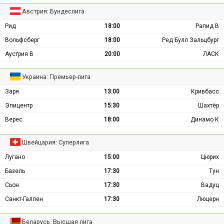
Австрия: Бундеслига
Рид
18:00
Рапид В
Вольфсберг
18:00
Ред Булл Зальцбург
Аустрия В
20:00
ЛАСК
Украина: Премьер-лига
Заря
13:00
Кривбасс
Эпицентр
15:30
Шахтёр
Верес
18:00
Динамо К
Швейцария: Суперлига
Лугано
15:00
Цюрих
Базель
17:30
Тун
Сьон
17:30
Вадуц
Санкт-Галлен
17:30
Люцерн
Беларусь: Высшая лига