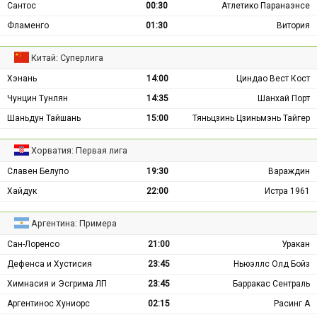
Сантос
00:30
Атлетико Паранаэнсе
Фламенго
01:30
Витория
Китай: Суперлига
Хэнань
14:00
Циндао Вест Кост
Чунцин Тунлян
14:35
Шанхай Порт
Шаньдун Тайшань
15:00
Тяньцзинь Цзиньмэнь Тайгер
Хорватия: Первая лига
Славен Белупо
19:30
Вараждин
Хайдук
22:00
Истра 1961
Аргентина: Примера
Сан-Лоренсо
21:00
Уракан
Дефенса и Хустисия
23:45
Ньюэллс Олд Бойз
Химнасия и Эсгрима ЛП
23:45
Барракас Сентраль
Аргентинос Хуниорс
02:15
Расинг А