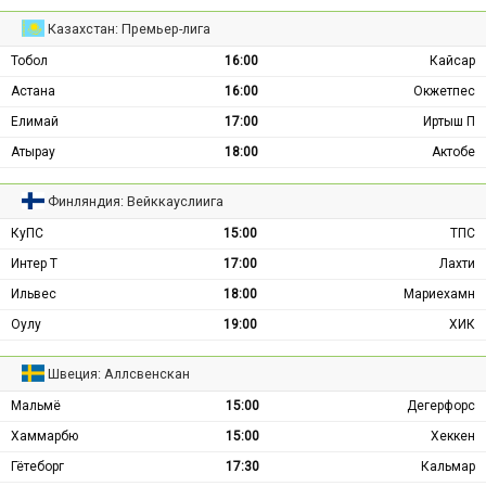
Казахстан: Премьер-лига
Тобол
16:00
Кайсар
Астана
16:00
Окжетпес
Елимай
17:00
Иртыш П
Атырау
18:00
Актобе
Финляндия: Вейккауслиига
КуПС
15:00
ТПС
Интер Т
17:00
Лахти
Ильвес
18:00
Мариехамн
Оулу
19:00
ХИК
Швеция: Аллсвенскан
Мальмё
15:00
Дегерфорс
Хаммарбю
15:00
Хеккен
Гётеборг
17:30
Кальмар