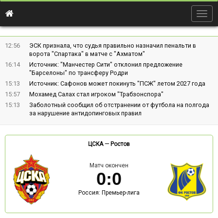
Togg
navig
12:56
ЭСК признала, что судья правильно назначил пенальти в
ворота "Спартака" в матче с "Ахматом"
16:14
Источник: "Манчестер Сити" отклонил предложение
"Барселоны" по трансферу Родри
15:13
Источник: Сафонов может покинуть "ПСЖ" летом 2027 года
15:57
Мохамед Салах стал игроком "Трабзонспора"
15:13
Заболотный сообщил об отстранении от футбола на полгода
за нарушение антидопинговых правил
ЦСКА
—
Ростов
Матч окончен
0
:
0
Россия: Премьер-лига