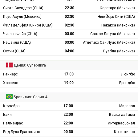
Сиэтл Саундерс (США)
22:30
Керетаро (Мексика)
Крус Асуль (Мексика)
02:30
Нью-Йорк Сити (США)
Филадельфия Юнион (США)
02:30
Некакса (Мексика)
Чикаго Файр (США)
03:00
Сантос Лагуна (Мексика)
Нэшвилл (США)
03:00
Атлетико Сан Луис (Мексика)
Остин (США)
04:00
Пуэбла (Мексика)
Дания: Суперлига
Раннерс
17:00
Люнгбю
Хорсенс
19:00
Брондбю
Бразилия: Серия А
Крузейро
17:00
Мирасол
Баия
22:00
Васко да Гама
Палмейрас
22:00
Интернасьонал
Ред Булл Брагантино
00:30
Коринтианс