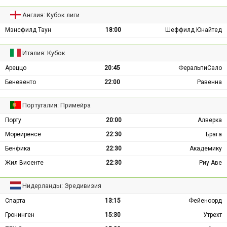
Англия: Кубок лиги
Мэнсфилд Таун
18:00
Шеффилд Юнайтед
Италия: Кубок
Ареццо
20:45
ФеральпиСало
Беневенто
22:00
Равенна
Португалия: Примейра
Порту
20:00
Алверка
Морейренсе
22:30
Брага
Бенфика
22:30
Академику
Жил Висенте
22:30
Риу Аве
Нидерланды: Эредивизия
Спарта
13:15
Фейеноорд
Гронинген
15:30
Утрехт