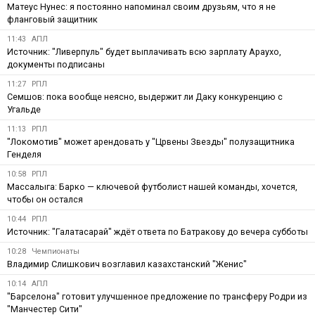
Матеус Нунес: я постоянно напоминал своим друзьям, что я не
фланговый защитник
11:43
АПЛ
Источник: "Ливерпуль" будет выплачивать всю зарплату Араухо,
документы подписаны
11:27
РПЛ
Семшов: пока вообще неясно, выдержит ли Даку конкуренцию с
Угальде
11:13
РПЛ
"Локомотив" может арендовать у "Црвены Звезды" полузащитника
Генделя
10:58
РПЛ
Массалыга: Барко — ключевой футболист нашей команды, хочется,
чтобы он остался
10:44
РПЛ
Источник: "Галатасарай" ждёт ответа по Батракову до вечера субботы
10:28
Чемпионаты
Владимир Слишкович возглавил казахстанский "Женис"
10:14
АПЛ
"Барселона" готовит улучшенное предложение по трансферу Родри из
"Манчестер Сити"