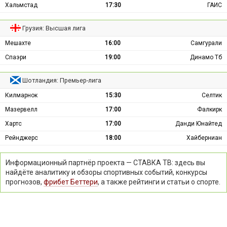
Хальмстад
17:30
ГАИС
Грузия: Высшая лига
Мешахте
16:00
Самгурали
Спаэри
19:00
Динамо Тб
Шотландия: Премьер-лига
Килмарнок
15:30
Селтик
Мазервелл
17:00
Фалкирк
Хартс
17:00
Данди Юнайтед
Рейнджерс
18:00
Хайберниан
Информационный партнёр проекта — СТАВКА ТВ: здесь вы
найдёте аналитику и обзоры спортивных событий, конкурсы
прогнозов,
фрибет Беттери
, а также рейтинги и статьи о спорте.