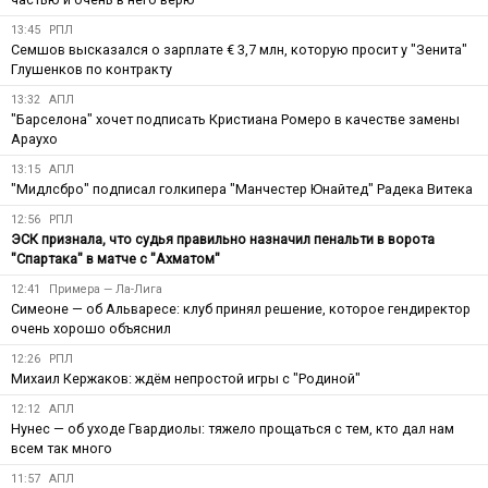
13:45
РПЛ
Семшов высказался о зарплате € 3,7 млн, которую просит у "Зенита"
Глушенков по контракту
13:32
АПЛ
"Барселона" хочет подписать Кристиана Ромеро в качестве замены
Араухо
13:15
АПЛ
"Мидлсбро" подписал голкипера "Манчестер Юнайтед" Радека Витека
12:56
РПЛ
ЭСК признала, что судья правильно назначил пенальти в ворота
"Спартака" в матче с "Ахматом"
12:41
Примера — Ла-Лига
Симеоне — об Альваресе: клуб принял решение, которое гендиректор
очень хорошо объяснил
12:26
РПЛ
Михаил Кержаков: ждём непростой игры с "Родиной"
12:12
АПЛ
Нунес — об уходе Гвардиолы: тяжело прощаться с тем, кто дал нам
всем так много
11:57
АПЛ