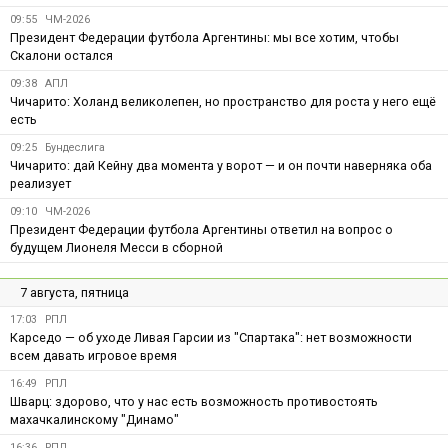
09:55
ЧМ-2026
Президент Федерации футбола Аргентины: мы все хотим, чтобы
Скалони остался
09:38
АПЛ
Чичарито: Холанд великолепен, но пространство для роста у него ещё
есть
09:25
Бундеслига
Чичарито: дай Кейну два момента у ворот — и он почти наверняка оба
реализует
09:10
ЧМ-2026
Президент Федерации футбола Аргентины ответил на вопрос о
будущем Лионеля Месси в сборной
7 августа, пятница
17:03
РПЛ
Карседо — об уходе Ливая Гарсии из "Спартака": нет возможности
всем давать игровое время
16:49
РПЛ
Шварц: здорово, что у нас есть возможность противостоять
махачкалинскому "Динамо"
16:36
РПЛ