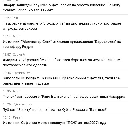
Шварц: Зайнутдинову нужно дать время на восстановление. Не могу
сказать, сколько это займёт
16:27
РПЛ
Наумов: не думаю, что "Локомотив" на дистанции сильно пострадает
от ухода Батракова
16:14
АПЛ
Источник: "Манчестер Сити" отклонил предложение "Барселоны" по
трансферу Родри
15:57
Серия А
Аморим: клуб уровня "Милана" должен бороться за чемпионство. Мы
постараемся это сделать
15:46
Чемпионаты
Заболотный: когда ты начинаешь красно-синим с детства, тебя все
равно притягивает туда же
15:35
АПЛ
"Челси" согласовал с "Райо Вальекано" трансфер защитника Чаварриа
15:26
Кубок России
Бубнов: "Зениту" повезло в матче Кубка России с "Балтикой"
15:13
Лига 1
Источник: Сафонов может покинуть "ПСЖ" летом 2027 года