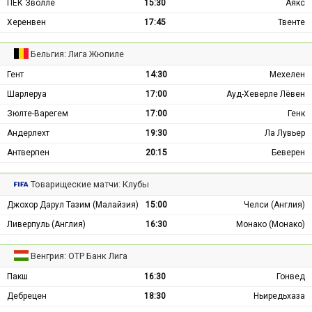
ПЕК Зволле
15:30
Аякс
Херенвен
17:45
Твенте
Бельгия: Лига Жюпиле
Гент
14:30
Мехелен
Шарлеруа
17:00
Ауд-Хеверле Лёвен
Зюлте-Варегем
17:00
Генк
Андерлехт
19:30
Ла Лувьер
Антверпен
20:15
Беверен
Товарищеские матчи: Клубы
Джохор Дарул Тазим (Малайзия)
15:00
Челси (Англия)
Ливерпуль (Англия)
16:30
Монако (Монако)
Венгрия: ОТР Банк Лига
Пакш
16:30
Гонвед
Дебрецен
18:30
Ньиредьхаза