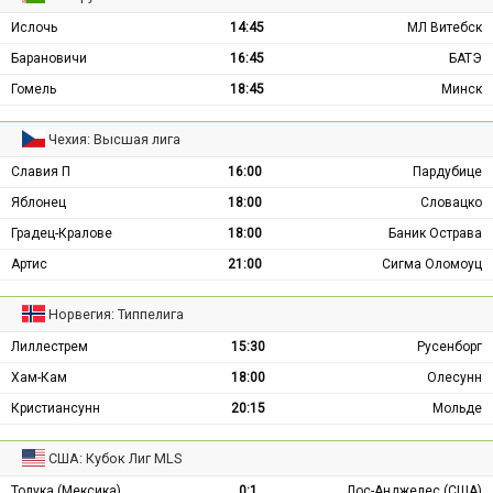
Ислочь
14:45
МЛ Витебск
Барановичи
16:45
БАТЭ
Гомель
18:45
Минск
Чехия: Высшая лига
Славия П
16:00
Пардубице
Яблонец
18:00
Словацко
Градец-Кралове
18:00
Баник Острава
Артис
21:00
Сигма Оломоуц
Норвегия: Типпелига
Лиллестрем
15:30
Русенборг
Хам-Кам
18:00
Олесунн
Кристиансунн
20:15
Мольде
США: Кубок Лиг MLS
Толука (Мексика)
0:1
Лос-Анджелес (США)