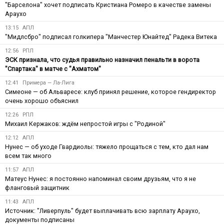
"Барселона" хочет подписать Кристиана Ромеро в качестве замены
Араухо
13:15
АПЛ
"Мидлсбро" подписал голкипера "Манчестер Юнайтед" Радека Витека
12:56
РПЛ
ЭСК признала, что судья правильно назначил пенальти в ворота
"Спартака" в матче с "Ахматом"
12:41
Примера — Ла-Лига
Симеоне — об Альваресе: клуб принял решение, которое гендиректор
очень хорошо объяснил
12:26
РПЛ
Михаил Кержаков: ждём непростой игры с "Родиной"
12:12
АПЛ
Нунес — об уходе Гвардиолы: тяжело прощаться с тем, кто дал нам
всем так много
11:57
АПЛ
Матеус Нунес: я постоянно напоминал своим друзьям, что я не
фланговый защитник
11:43
АПЛ
Источник: "Ливерпуль" будет выплачивать всю зарплату Араухо,
документы подписаны