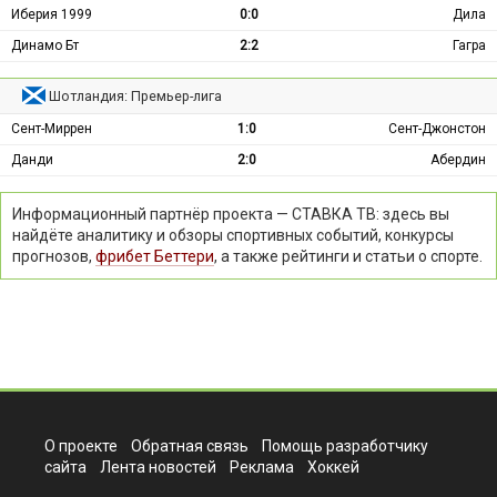
Иберия 1999
0:0
Дила
Динамо Бт
2:2
Гагра
Шотландия: Премьер-лига
Сент-Миррен
1:0
Сент-Джонстон
Данди
2:0
Абердин
Информационный партнёр проекта — СТАВКА ТВ: здесь вы
найдёте аналитику и обзоры спортивных событий, конкурсы
прогнозов,
фрибет Беттери
, а также рейтинги и статьи о спорте.
О проекте
Обратная связь
Помощь разработчику
сайта
Лента новостей
Реклама
Хоккей