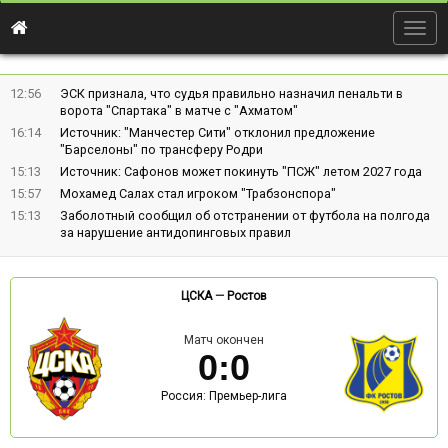
Togg
navig
12:56
ЭСК признала, что судья правильно назначил пенальти в
ворота "Спартака" в матче с "Ахматом"
16:14
Источник: "Манчестер Сити" отклонил предложение
"Барселоны" по трансферу Родри
15:13
Источник: Сафонов может покинуть "ПСЖ" летом 2027 года
15:57
Мохамед Салах стал игроком "Трабзонспора"
15:13
Заболотный сообщил об отстранении от футбола на полгода
за нарушение антидопинговых правил
ЦСКА
—
Ростов
Матч окончен
0
:
0
Россия: Премьер-лига