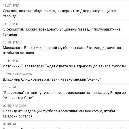
11:27
РПЛ
Семшов: пока вообще неясно, выдержит ли Даку конкуренцию с
Угальде
11:13
РПЛ
"Локомотив" может арендовать у "Црвены Звезды" полузащитника
Генделя
10:58
РПЛ
Массалыга: Барко — ключевой футболист нашей команды, хочется,
чтобы он остался
10:44
РПЛ
Источник: "Галатасарай" ждёт ответа по Батракову до вечера субботы
10:28
Чемпионаты
Владимир Слишкович возглавил казахстанский "Женис"
10:14
АПЛ
"Барселона" готовит улучшенное предложение по трансферу Родри из
"Манчестер Сити"
09:55
ЧМ-2026
Президент Федерации футбола Аргентины: мы все хотим, чтобы
Скалони остался
09:38
АПЛ