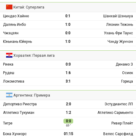
Китай: Суперлига
Циндао Хайню
0:1
Шанхай Шэньхуа
Далянь Инбо
1:0
Ляонин Тежэнь
Чжэцзян
0:0
Ухань Фри Таунс
Юньнань Юйкунь
1:0
Чэнду Жунчэн
Хорватия: Первая лига
Риека
0:0
Динамо З
Рудеш
1:6
Осиек
Локомотива
3:1
Горица
Аргентина: Примера
Депортиво Риестра
2:0
Эстудиантес ЛП
Атлетико Тукуман
1:2
Атлетико Сармьенто
0:0
Тигре
Ривер Плейт
69 ′
Бока Хуниорс
01:15
Велес Сарсфилд