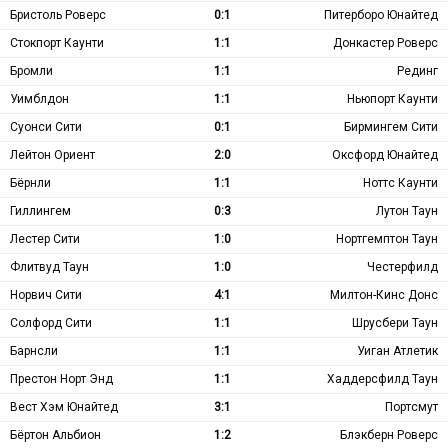
Бристоль Роверс
0:1
Питерборо Юнайтед
Стокпорт Каунти
1:1
Донкастер Роверс
Бромли
1:1
Рединг
Уимблдон
1:1
Ньюпорт Каунти
Суонси Сити
0:1
Бирмингем Сити
Лейтон Ориент
2:0
Оксфорд Юнайтед
Бёрнли
1:1
Ноттс Каунти
Гиллингем
0:3
Лутон Таун
Лестер Сити
1:0
Нортгемптон Таун
Флитвуд Таун
1:0
Честерфилд
Норвич Сити
4:1
Милтон-Кинс Донс
Солфорд Сити
1:1
Шрусбери Таун
Барнсли
1:1
Уиган Атлетик
Престон Норт Энд
1:1
Хаддерсфилд Таун
Вест Хэм Юнайтед
3:1
Портсмут
Бёртон Альбион
1:2
Блэкберн Роверс