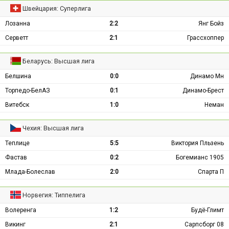
Швейцария: Суперлига
Лозанна
2:2
Янг Бойз
Серветт
2:1
Грассхоппер
Беларусь: Высшая лига
Белшина
0:0
Динамо Мн
Торпедо-БелАЗ
0:1
Динамо-Брест
Витебск
1:0
Неман
Чехия: Высшая лига
Теплице
5:5
Виктория Пльзень
Фастав
0:2
Богемианс 1905
Млада-Болеслав
2:0
Спарта П
Норвегия: Типпелига
Волеренга
1:2
Будё-Глимт
Викинг
2:1
Сарпсборг 08