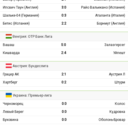
Ипсвич Таун (Англия)
3:0
Райо Вальекано (Испания)
Шальке-04 (Германия)
0:3
Аталанта (Италия)
Бетис (Испания)
2:2
Борнмут (Англия)
Венгрия: ОТР Банк Лига
Вашаш
5:0
Залаэгерсег
Кишварда
2:4
Уйпешт
Австрия: Бундеслига
Грацер АК
2:1
Аустрия Л
Хартберг
0:2
Штурм
Украина: Премьер-лига
Черноморец
0:0
Колос
Левый Берег
0:0
Кудровка
Буковина
0:0
Оболонь-Бровар