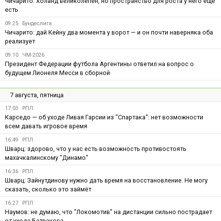
Чичарито: Холанд великолепен, но пространство для роста у него ещё
есть
09:25
Бундеслига
Чичарито: дай Кейну два момента у ворот — и он почти наверняка оба
реализует
09:10
ЧМ-2026
Президент Федерации футбола Аргентины ответил на вопрос о
будущем Лионеля Месси в сборной
7 августа, пятница
17:03
РПЛ
Карседо — об уходе Ливая Гарсии из "Спартака": нет возможности
всем давать игровое время
16:49
РПЛ
Шварц: здорово, что у нас есть возможность противостоять
махачкалинскому "Динамо"
16:36
РПЛ
Шварц: Зайнутдинову нужно дать время на восстановление. Не могу
сказать, сколько это займёт
16:27
РПЛ
Наумов: не думаю, что "Локомотив" на дистанции сильно пострадает
от ухода Батракова