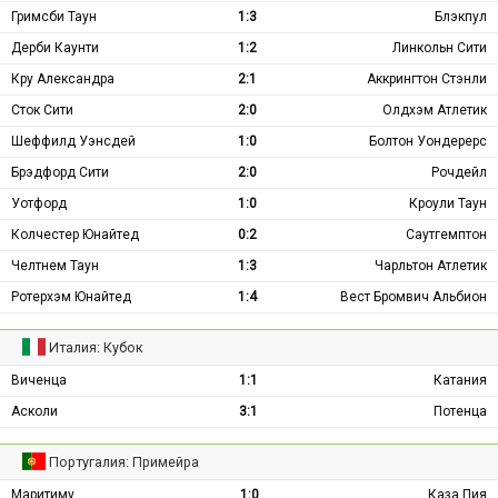
Гримсби Таун
1:3
Блэкпул
Дерби Каунти
1:2
Линкольн Сити
Кру Александра
2:1
Аккрингтон Стэнли
Сток Сити
2:0
Олдхэм Атлетик
Шеффилд Уэнсдей
1:0
Болтон Уондерерс
Брэдфорд Сити
2:0
Рочдейл
Уотфорд
1:0
Кроули Таун
Колчестер Юнайтед
0:2
Саутгемптон
Челтнем Таун
1:3
Чарльтон Атлетик
Ротерхэм Юнайтед
1:4
Вест Бромвич Альбион
Италия: Кубок
Виченца
1:1
Катания
Асколи
3:1
Потенца
Португалия: Примейра
Маритиму
1:0
Каза Пия