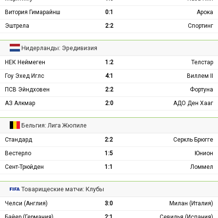
Витория Гимарайнш
0:1
Арока
Эштрела
2:2
Спортинг
Нидерланды: Эредивизия
НЕК Неймеген
1:2
Телстар
Гоу Эхед Иглс
4:1
Виллем II
ПСВ Эйндховен
2:2
Фортуна
АЗ Алкмар
2:0
АДО Ден Хааг
Бельгия: Лига Жюпиле
Стандард
2:2
Серкль Брюгге
Вестерло
1:5
Юнион
Сент-Трюйден
1:1
Ломмел
Товарищеские матчи: Клубы
Челси (Англия)
3:0
Милан (Италия)
Байер (Германия)
2:1
Севилья (Испания)