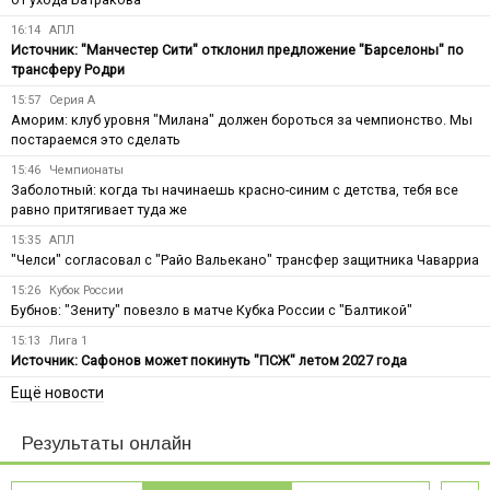
16:14
АПЛ
Источник: "Манчестер Сити" отклонил предложение "Барселоны" по
трансферу Родри
15:57
Серия А
Аморим: клуб уровня "Милана" должен бороться за чемпионство. Мы
постараемся это сделать
15:46
Чемпионаты
Заболотный: когда ты начинаешь красно-синим с детства, тебя все
равно притягивает туда же
15:35
АПЛ
"Челси" согласовал с "Райо Вальекано" трансфер защитника Чаварриа
15:26
Кубок России
Бубнов: "Зениту" повезло в матче Кубка России с "Балтикой"
15:13
Лига 1
Источник: Сафонов может покинуть "ПСЖ" летом 2027 года
Ещё новости
Результаты онлайн