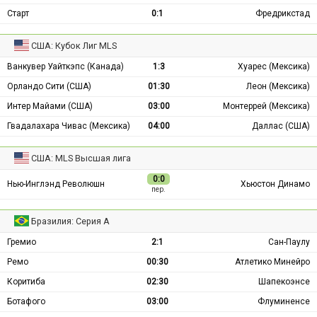
Старт
0:1
Фредрикстад
США: Кубок Лиг MLS
Ванкувер Уайткэпс (Канада)
1:3
Хуарес (Мексика)
Орландо Сити (США)
01:30
Леон (Мексика)
Интер Майами (США)
03:00
Монтеррей (Мексика)
Гвадалахара Чивас (Мексика)
04:00
Даллас (США)
США: MLS Высшая лига
0:0
Нью-Инглэнд Революшн
Хьюстон Динамо
пер.
Бразилия: Серия А
Гремио
2:1
Сан-Паулу
Ремо
00:30
Атлетико Минейро
Коритиба
02:30
Шапекоэнсе
Ботафого
03:00
Флуминенсе