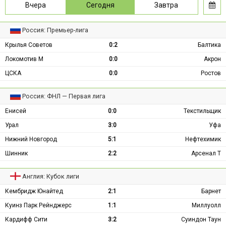
Вчера
Сегодня
Завтра
Россия: Премьер-лига
Крылья Советов
0:2
Балтика
Локомотив М
0:0
Акрон
ЦСКА
0:0
Ростов
Россия: ФНЛ — Первая лига
Енисей
0:0
Текстильщик
Урал
3:0
Уфа
Нижний Новгород
5:1
Нефтехимик
Шинник
2:2
Арсенал Т
Англия: Кубок лиги
Кембридж Юнайтед
2:1
Барнет
Куинз Парк Рейнджерс
1:1
Миллуолл
Кардифф Сити
3:2
Суиндон Таун