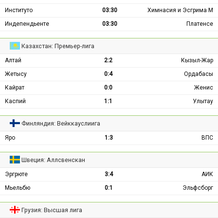
Институто
03:30
Химнасия и Эсгрима М
Индепендьенте
03:30
Платенсе
Казахстан: Премьер-лига
Алтай
2:2
Кызыл-Жар
Жетысу
0:4
Ордабасы
Кайрат
0:0
Женис
Каспий
1:1
Улытау
Финляндия: Вейккауслиига
Яро
1:3
ВПС
Швеция: Аллсвенскан
Эргрюте
3:4
АИК
Мьельбю
0:1
Эльфсборг
Грузия: Высшая лига