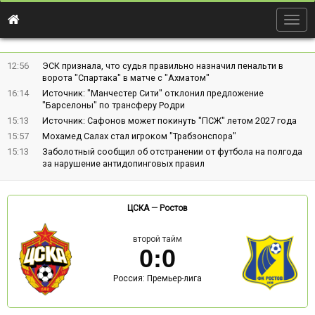
Togg
navig
12:56
ЭСК признала, что судья правильно назначил пенальти в
ворота "Спартака" в матче с "Ахматом"
16:14
Источник: "Манчестер Сити" отклонил предложение
"Барселоны" по трансферу Родри
15:13
Источник: Сафонов может покинуть "ПСЖ" летом 2027 года
15:57
Мохамед Салах стал игроком "Трабзонспора"
15:13
Заболотный сообщил об отстранении от футбола на полгода
за нарушение антидопинговых правил
ЦСКА
—
Ростов
второй тайм
0
:
0
Россия: Премьер-лига