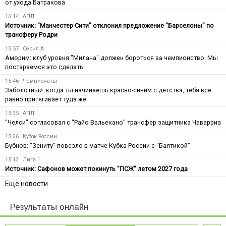
от ухода Батракова
16:14
АПЛ
Источник: "Манчестер Сити" отклонил предложение "Барселоны" по
трансферу Родри
15:57
Серия А
Аморим: клуб уровня "Милана" должен бороться за чемпионство. Мы
постараемся это сделать
15:46
Чемпионаты
Заболотный: когда ты начинаешь красно-синим с детства, тебя все
равно притягивает туда же
15:35
АПЛ
"Челси" согласовал с "Райо Вальекано" трансфер защитника Чаварриа
15:26
Кубок России
Бубнов: "Зениту" повезло в матче Кубка России с "Балтикой"
15:13
Лига 1
Источник: Сафонов может покинуть "ПСЖ" летом 2027 года
Ещё новости
Результаты онлайн