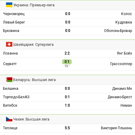
Украина: Премьер-лига
Черноморец
0:0
Колос
Левый Берег
0:0
Кудровка
Буковина
0:0
Оболонь-Бровар
Швейцария: Суперлига
Лозанна
2:2
Янг Бойз
0:1
Серветт
Грассхоппер
15 ′
Беларусь: Высшая лига
Белшина
0:0
Динамо Мн
Торпедо-БелАЗ
0:1
Динамо-Брест
Витебск
1:0
Неман
Чехия: Высшая лига
Теплице
5:5
Виктория Пльзень