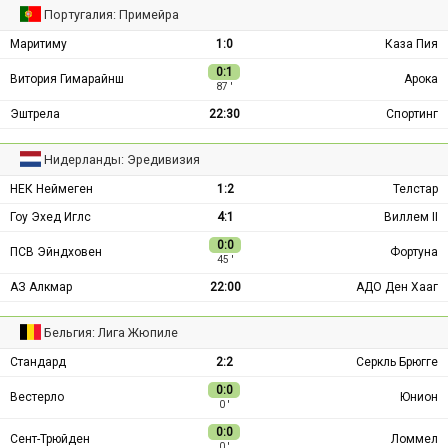
Португалия: Примейра
Маритиму
1:0
Каза Пия
0:1
Витория Гимарайнш
Арока
87 ′
Эштрела
22:30
Спортинг
Нидерланды: Эредивизия
НЕК Неймеген
1:2
Телстар
Гоу Эхед Иглс
4:1
Виллем II
0:0
ПСВ Эйндховен
Фортуна
45 ′
АЗ Алкмар
22:00
АДО Ден Хааг
Бельгия: Лига Жюпиле
Стандард
2:2
Серкль Брюгге
0:0
Вестерло
Юнион
0 ′
0:0
Сент-Трюйден
Ломмел
0 ′