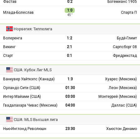
Фастав
0:2
Богемианс 1905
1:0
Млада-Болеслав
Спарта П
45 ′
Норвегия: Типпелига
Волеренга
1:2
Будё-Глимт
Викинг
2:1
Сарпсборг 08
Старт
0:1
Фредрикстад
США: Кубок Лиг MLS
Ванкувер Уайткэпс (Канада)
1:3
Хуарес (Мексика)
Орландо Сити (США)
01:30
Леон (Мексика)
Интер Майами (США)
03:00
Монтеррей (Мексика)
Гвадалахара Чивас (Мексика)
04:00
Даллас (США)
США: MLS Высшая лига
Нью-Инглэнд Революшн
23:30
Хьюстон Динамо