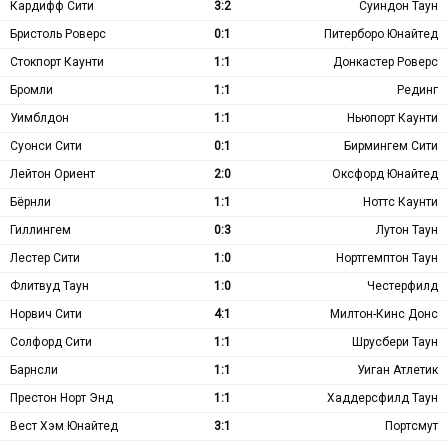
Кардифф Сити
3:2
Суиндон Таун
Бристоль Роверс
0:1
Питерборо Юнайтед
Стокпорт Каунти
1:1
Донкастер Роверс
Бромли
1:1
Рединг
Уимблдон
1:1
Ньюпорт Каунти
Суонси Сити
0:1
Бирмингем Сити
Лейтон Ориент
2:0
Оксфорд Юнайтед
Бёрнли
1:1
Ноттс Каунти
Гиллингем
0:3
Лутон Таун
Лестер Сити
1:0
Нортгемптон Таун
Флитвуд Таун
1:0
Честерфилд
Норвич Сити
4:1
Милтон-Кинс Донс
Солфорд Сити
1:1
Шрусбери Таун
Барнсли
1:1
Уиган Атлетик
Престон Норт Энд
1:1
Хаддерсфилд Таун
Вест Хэм Юнайтед
3:1
Портсмут