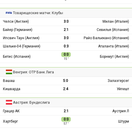
Товарищеские матчи: Клубы
Челси (Англия)
3:0
Милан (Италия)
Байер (Германия)
2:1
Севилья (Испания)
Ипсвич Таун (Англия)
3:0
Райо Вальекано (Испания)
Шальке-04 (Германия)
0:3
Аталанта (Италия)
0:0
Бетис (Испания)
Борнмут (Англия)
15 ′
Венгрия: ОТР Банк Лига
Вашаш
5:0
Залаэгерсег
Кишварда
2:4
Уйпешт
Австрия: Бундеслига
Грацер АК
2:1
Аустрия Л
0:0
Хартберг
Штурм
57 ′