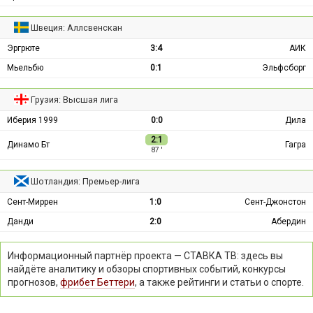
Швеция: Аллсвенскан
Эргрюте
3:4
АИК
Мьельбю
0:1
Эльфсборг
Грузия: Высшая лига
Иберия 1999
0:0
Дила
2:1
Динамо Бт
Гагра
87 ′
Шотландия: Премьер-лига
Сент-Миррен
1:0
Сент-Джонстон
Данди
2:0
Абердин
Информационный партнёр проекта — СТАВКА ТВ: здесь вы
найдёте аналитику и обзоры спортивных событий, конкурсы
прогнозов,
фрибет Беттери
, а также рейтинги и статьи о спорте.