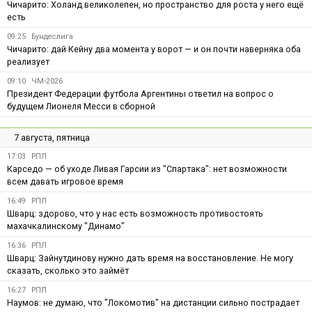
Чичарито: Холанд великолепен, но пространство для роста у него ещё
есть
09:25
Бундеслига
Чичарито: дай Кейну два момента у ворот — и он почти наверняка оба
реализует
09:10
ЧМ-2026
Президент Федерации футбола Аргентины ответил на вопрос о
будущем Лионеля Месси в сборной
7 августа, пятница
17:03
РПЛ
Карседо — об уходе Ливая Гарсии из "Спартака": нет возможности
всем давать игровое время
16:49
РПЛ
Шварц: здорово, что у нас есть возможность противостоять
махачкалинскому "Динамо"
16:36
РПЛ
Шварц: Зайнутдинову нужно дать время на восстановление. Не могу
сказать, сколько это займёт
16:27
РПЛ
Наумов: не думаю, что "Локомотив" на дистанции сильно пострадает