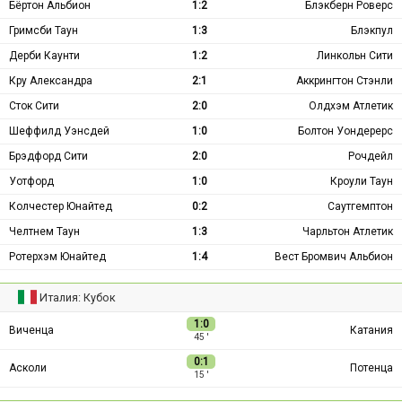
Бёртон Альбион
1:2
Блэкберн Роверс
Гримсби Таун
1:3
Блэкпул
Дерби Каунти
1:2
Линкольн Сити
Кру Александра
2:1
Аккрингтон Стэнли
Сток Сити
2:0
Олдхэм Атлетик
Шеффилд Уэнсдей
1:0
Болтон Уондерерс
Брэдфорд Сити
2:0
Рочдейл
Уотфорд
1:0
Кроули Таун
Колчестер Юнайтед
0:2
Саутгемптон
Челтнем Таун
1:3
Чарльтон Атлетик
Ротерхэм Юнайтед
1:4
Вест Бромвич Альбион
Италия: Кубок
1:0
Виченца
Катания
45 ′
0:1
Асколи
Потенца
15 ′