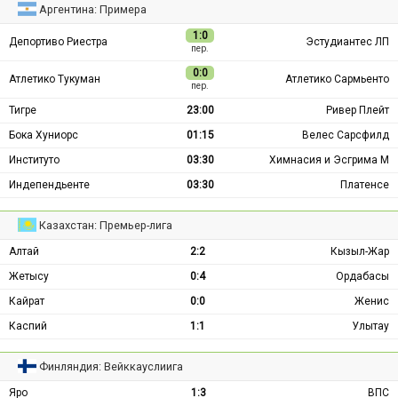
Аргентина: Примера
1:0
Депортиво Риестра
Эстудиантес ЛП
пер.
0:0
Атлетико Тукуман
Атлетико Сармьенто
пер.
Тигре
23:00
Ривер Плейт
Бока Хуниорс
01:15
Велес Сарсфилд
Институто
03:30
Химнасия и Эсгрима М
Индепендьенте
03:30
Платенсе
Казахстан: Премьер-лига
Алтай
2:2
Кызыл-Жар
Жетысу
0:4
Ордабасы
Кайрат
0:0
Женис
Каспий
1:1
Улытау
Финляндия: Вейккауслиига
Яро
1:3
ВПС