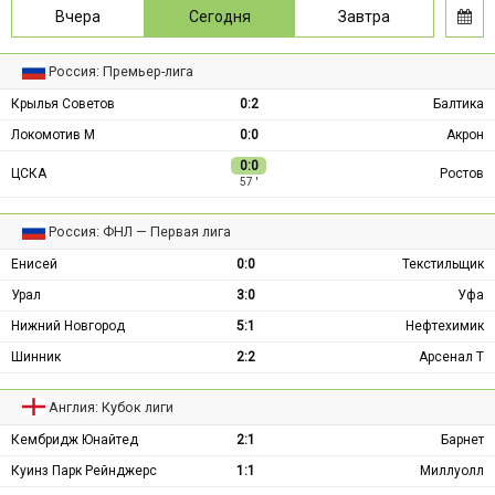
Вчера
Сегодня
Завтра
Россия: Премьер-лига
Крылья Советов
0:2
Балтика
Локомотив М
0:0
Акрон
0:0
ЦСКА
Ростов
57 ′
Россия: ФНЛ — Первая лига
Енисей
0:0
Текстильщик
Урал
3:0
Уфа
Нижний Новгород
5:1
Нефтехимик
Шинник
2:2
Арсенал Т
Англия: Кубок лиги
Кембридж Юнайтед
2:1
Барнет
Куинз Парк Рейнджерс
1:1
Миллуолл