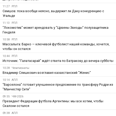
11:27
РПЛ
Семшов: пока вообще неясно, выдержит ли Даку конкуренцию с
Угальде
11:13
РПЛ
"Локомотив" может арендовать у "Црвены Звезды" полузащитника
Генделя
10:58
РПЛ
Массалыга: Барко — ключевой футболист нашей команды, хочется,
чтобы он остался
10:44
РПЛ
Источник: "Галатасарай" ждёт ответа по Батракову до вечера субботы
10:28
Чемпионаты
Владимир Слишкович возглавил казахстанский "Женис"
10:14
АПЛ
"Барселона" готовит улучшенное предложение по трансферу Родри из
"Манчестер Сити"
09:55
ЧМ-2026
Президент Федерации футбола Аргентины: мы все хотим, чтобы
Скалони остался
09:38
АПЛ