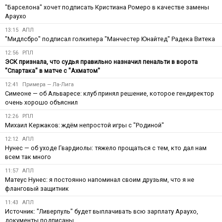
"Барселона" хочет подписать Кристиана Ромеро в качестве замены
Араухо
13:15
АПЛ
"Мидлсбро" подписал голкипера "Манчестер Юнайтед" Радека Витека
12:56
РПЛ
ЭСК признала, что судья правильно назначил пенальти в ворота
"Спартака" в матче с "Ахматом"
12:41
Примера — Ла-Лига
Симеоне — об Альваресе: клуб принял решение, которое гендиректор
очень хорошо объяснил
12:26
РПЛ
Михаил Кержаков: ждём непростой игры с "Родиной"
12:12
АПЛ
Нунес — об уходе Гвардиолы: тяжело прощаться с тем, кто дал нам
всем так много
11:57
АПЛ
Матеус Нунес: я постоянно напоминал своим друзьям, что я не
фланговый защитник
11:43
АПЛ
Источник: "Ливерпуль" будет выплачивать всю зарплату Араухо,
документы подписаны