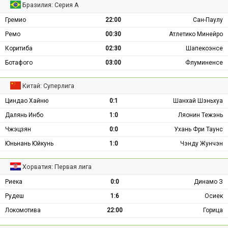
Бразилия: Серия А
Гремио
22:00
Сан-Паулу
Ремо
00:30
Атлетико Минейро
Коритиба
02:30
Шапекоэнсе
Ботафого
03:00
Флуминенсе
Китай: Суперлига
Циндао Хайню
0:1
Шанхай Шэньхуа
Далянь Инбо
1:0
Ляонин Тежэнь
Чжэцзян
0:0
Ухань Фри Таунс
Юньнань Юйкунь
1:0
Чэнду Жунчэн
Хорватия: Первая лига
Риека
0:0
Динамо З
Рудеш
1:6
Осиек
Локомотива
22:00
Горица