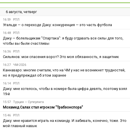
6 августа, четверг
16:59
РПЛ
Угальде — о переходе Даку: конкуренция — это часть футбола
16:48
РПЛ
Даку — болельщикам "Спартака": я буду отдавать все силы для того,
чтобы вы были счастливы
16:36
РПЛ
Сильянов: мои спасения ворот? Это моя обязанность, я защитник
16:27
ЧМ-2026
Каннаваро: многие считали, что на ЧМ у нас не возникнет трудностей,
но я предупреждал об этом заранее
16:14
РПЛ
Даку: мне хотелось, чтобы в номере была цифра девять, поэтому взял
19-й
15:57
Турция — Суперлига
Мохамед Салах стал игроком "Трабзонспора"
15:46
РПЛ
Даку: мне нравится играть на команду. И забивать, конечно, тоже. Это
мой главный навык