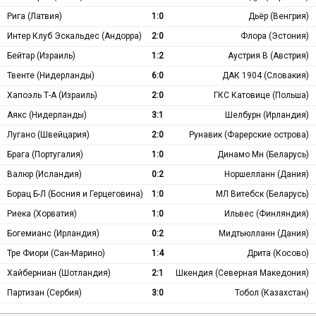
Рига (Латвия)
1:0
Дьёр (Венгрия)
Интер Клуб Эскальдес (Андорра)
2:0
Флора (Эстония)
Бейтар (Израиль)
1:2
Аустрия В (Австрия)
Твенте (Нидерланды)
6:0
ДАК 1904 (Словакия)
Хапоэль Т-А (Израиль)
2:0
ГКС Катовице (Польша)
Аякс (Нидерланды)
3:1
Шелбурн (Ирландия)
Лугано (Швейцария)
2:0
Рунавик (Фарерские острова)
Брага (Португалия)
1:0
Динамо Мн (Беларусь)
Валюр (Исландия)
0:2
Норшелланн (Дания)
Борац Б-Л (Босния и Герцеговина)
1:0
МЛ Витебск (Беларусь)
Риека (Хорватия)
1:0
Ильвес (Финляндия)
Богемианс (Ирландия)
0:2
Мидтьюлланн (Дания)
Тре Фиори (Сан-Марино)
1:4
Дрита (Косово)
Хайберниан (Шотландия)
2:1
Шкендия (Северная Македония)
Партизан (Сербия)
3:0
Тобол (Казахстан)