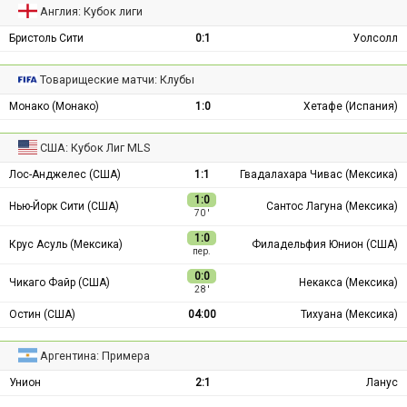
Англия: Кубок лиги
Бристоль Сити
0:1
Уолсолл
Товарищеские матчи: Клубы
Монако (Монако)
1:0
Хетафе (Испания)
США: Кубок Лиг MLS
Лос-Анджелес (США)
1:1
Гвадалахара Чивас (Мексика)
1:0
Нью-Йорк Сити (США)
Сантос Лагуна (Мексика)
70 ′
1:0
Крус Асуль (Мексика)
Филадельфия Юнион (США)
пер.
0:0
Чикаго Файр (США)
Некакса (Мексика)
28 ′
Остин (США)
04:00
Тихуана (Мексика)
Аргентина: Примера
Унион
2:1
Ланус