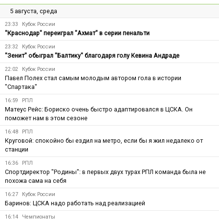
5 августа, среда
23:33
Кубок России
"Краснодар" переиграл "Ахмат" в серии пенальти
23:32
Кубок России
"Зенит" обыграл "Балтику" благодаря голу Кевина Андраде
22:02
Кубок России
Павел Полех стал самым молодым автором гола в истории
"Спартака"
16:59
РПЛ
Матеус Рейс: Бориско очень быстро адаптировался в ЦСКА. Он
поможет нам в этом сезоне
16:48
РПЛ
Круговой: спокойно бы ездил на метро, если бы я жил недалеко от
станции
16:36
РПЛ
Спортдиректор "Родины": в первых двух турах РПЛ команда была не
похожа сама на себя
16:27
Кубок России
Баринов: ЦСКА надо работать над реализацией
16:14
Чемпионаты