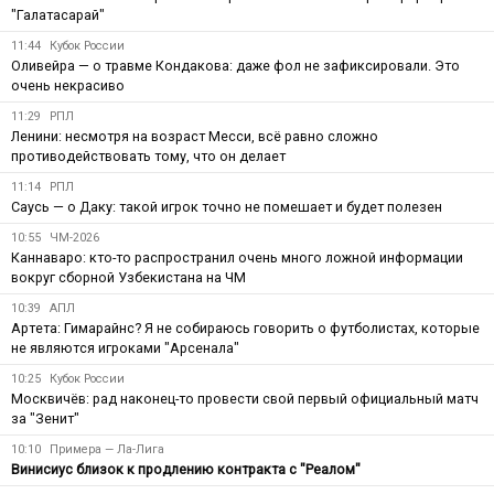
"Галатасарай"
11:44
Кубок России
Оливейра — о травме Кондакова: даже фол не зафиксировали. Это
очень некрасиво
11:29
РПЛ
Ленини: несмотря на возраст Месси, всё равно сложно
противодействовать тому, что он делает
11:14
РПЛ
Саусь — о Даку: такой игрок точно не помешает и будет полезен
10:55
ЧМ-2026
Каннаваро: кто-то распространил очень много ложной информации
вокруг сборной Узбекистана на ЧМ
10:39
АПЛ
Артета: Гимарайнс? Я не собираюсь говорить о футболистах, которые
не являются игроками "Арсенала"
10:25
Кубок России
Москвичёв: рад наконец-то провести свой первый официальный матч
за "Зенит"
10:10
Примера — Ла-Лига
Винисиус близок к продлению контракта с "Реалом"