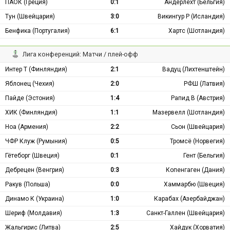
ПАОК (Греция)
0:1
Андерлехт (Бельгия)
Тун (Швейцария)
3:0
Викингур Р (Исландия)
Бенфика (Португалия)
6:1
Хартс (Шотландия)
Лига конференций: Матчи / плей-офф
Интер Т (Финляндия)
2:1
Вадуц (Лихтенштейн)
Яблонец (Чехия)
2:0
РФШ (Латвия)
Пайде (Эстония)
1:4
Рапид В (Австрия)
ХИК (Финляндия)
1:1
Мазервелл (Шотландия)
Ноа (Армения)
2:2
Сьон (Швейцария)
ЧФР Клуж (Румыния)
0:5
Тромсё (Норвегия)
Гётеборг (Швеция)
0:1
Гент (Бельгия)
Дебрецен (Венгрия)
0:3
Копенгаген (Дания)
Ракув (Польша)
0:0
Хаммарбю (Швеция)
Динамо К (Украина)
1:0
Карабах (Азербайджан)
Шериф (Молдавия)
1:3
Санкт-Галлен (Швейцария)
Жальгирис (Литва)
2:5
Хайдук (Хорватия)