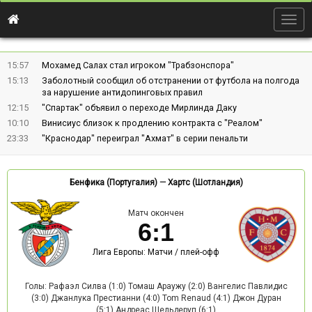
Togg
navig
15:57
Мохамед Салах стал игроком "Трабзонспора"
15:13
Заболотный сообщил об отстранении от футбола на полгода
за нарушение антидопинговых правил
12:15
"Спартак" объявил о переходе Мирлинда Даку
10:10
Винисиус близок к продлению контракта с "Реалом"
23:33
"Краснодар" переиграл "Ахмат" в серии пенальти
Бенфика (Португалия)
—
Хартс (Шотландия)
Матч окончен
6
:
1
Лига Европы: Матчи / плей-офф
Голы: Рафаэл Силва (1:0) Томаш Араужу (2:0) Вангелис Павлидис
(3:0) Джанлука Престианни (4:0) Tom Renaud (4:1) Джон Дуран
(5:1) Андреас Шельдеруп (6:1)