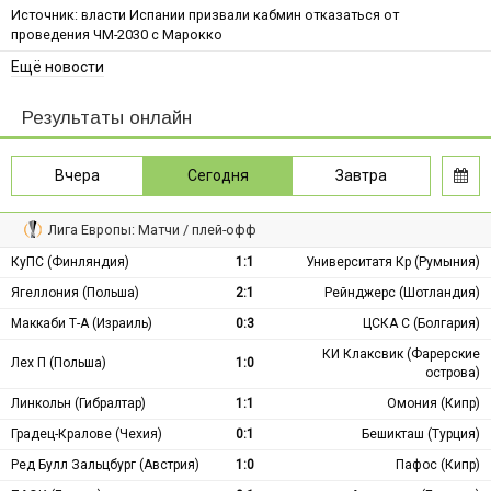
Источник: власти Испании призвали кабмин отказаться от
проведения ЧМ-2030 с Марокко
Ещё новости
Результаты онлайн
Вчера
Сегодня
Завтра
Лига Европы: Матчи / плей-офф
КуПС (Финляндия)
1:1
Университатя Кр (Румыния)
Ягеллония (Польша)
2:1
Рейнджерс (Шотландия)
Маккаби Т-А (Израиль)
0:3
ЦСКА С (Болгария)
КИ Клаксвик (Фарерские
Лех П (Польша)
1:0
острова)
Линкольн (Гибралтар)
1:1
Омония (Кипр)
Градец-Кралове (Чехия)
0:1
Бешикташ (Турция)
Ред Булл Зальцбург (Австрия)
1:0
Пафос (Кипр)