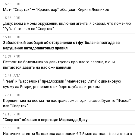
15:35
РПЛ
Матч "Спартак" — "Краснодар" обслужит Кирилл Левников
15:26
РПЛ
Даку: всем в моём окружении, включая агента, я сказал, что поменяю
"Рубин" только на "Спартак"
15:13
РПЛ
Заболотный сообщил об отстранении от футбола на полгода за
нарушение антидопинговых правил
12:59
РПЛ
Петров: на болельщиков давит успех прошлого сезона, и они
пытаются давить на нас ожиданиями
12:45
АПЛ
"Реал" и "Барселона" предложили "Манчестер Сити" одинаковую
сумму за Родри, решение о выборе клуба за игроком
12:31
РПЛ
Корякин: мы на все матчи настраиваемся одинаково. Будь то "Факел"
или "Спартак"
12:15
РПЛ
"Спартак" объявил о переходе Мирлинда Даку
11:58
РПЛ
Источник: агенты Батракова запросили € 7-8 млн за трансфер игрока в