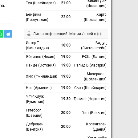
Викингур Р
Тун (Швейцария)
21:00
ба.
(Исландия)
Бенфика
Хартс
22:00
(Португалия)
(Шотландия)
Лига конференций: Матчи / плей-офф
Интер Т
Вадуц
18:00
(Финляндия)
(Лихтенштейн)
Яблонец (Чехия)
19:00
РФШ (Латвия)
Пайде (Эстония)
19:00
Рапид В (Австрия)
Мазервелл
ХИК (Финляндия)
19:00
(Шотландия)
Ноа (Армения)
19:00
Сьон (Швейцария)
ЧФР Клуж
19:30
Тромсё (Норвегия)
(Румыния)
Гётеборг
20:00
Гент (Бельгия)
(Швеция)
Дебрецен
Копенгаген
20:00
(Венгрия)
(Дания)
Хаммарбю