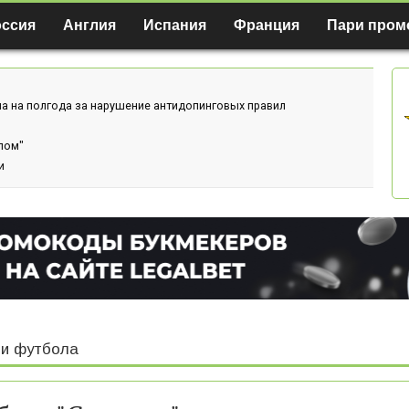
оссия
Англия
Испания
Франция
Пари пром
а на полгода за нарушение антидопинговых правил
лом"
и
и футбола