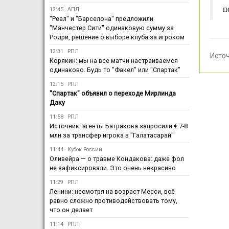
п
12:45
АПЛ
"Реал" и "Барселона" предложили
"Манчестер Сити" одинаковую сумму за
Родри, решение о выборе клуба за игроком
12:31
РПЛ
Исто
Корякин: мы на все матчи настраиваемся
одинаково. Будь то "Факел" или "Спартак"
12:15
РПЛ
"Спартак" объявил о переходе Мирлинда
Даку
11:58
РПЛ
Источник: агенты Батракова запросили € 7-8
млн за трансфер игрока в "Галатасарай"
11:44
Кубок России
Оливейра — о травме Кондакова: даже фол
не зафиксировали. Это очень некрасиво
11:29
РПЛ
Ленини: несмотря на возраст Месси, всё
равно сложно противодействовать тому,
что он делает
11:14
РПЛ