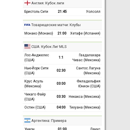
Англия: Кубок лиги
Бристоль Сити
21:45
Уолсолл
Товарищеские матчи: Клубы
Монако (Монако)
21:00
Хетафе (Испания)
США: Кубок Лиг MLS
Лос-Анджелес
Гвадалахара
1:1
(США)
Чивас (Мексика)
Нью-Йорк Сити
Сантос Лагуна
02:30
(США)
(Мексика)
Крус Асуль
Филадельфия
03:00
(Мексика)
Юнион (США)
Чикаго Файр
03:30
Некакса (Мексика)
(США)
Остин (США)
04:00
Тихуана (Мексика)
Аргентина: Примера
Унион
01:00
Ланус