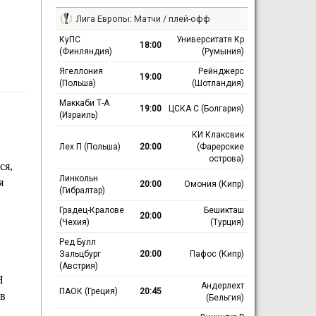
Лига Европы: Матчи / плей-офф
КуПС
Университатя Кр
18:00
(Финляндия)
(Румыния)
Ягеллония
Рейнджерс
19:00
(Польша)
(Шотландия)
Маккаби Т-А
19:00
ЦСКА С (Болгария)
(Израиль)
КИ Клаксвик
Лех П (Польша)
20:00
(Фарерские
острова)
ся,
Линкольн
я
20:00
Омония (Кипр)
(Гибралтар)
Градец-Кралове
Бешикташ
20:00
(Чехия)
(Турция)
Ред Булл
Зальцбург
20:00
Пафос (Кипр)
(Австрия)
Я
Андерлехт
ПАОК (Греция)
20:45
ав
(Бельгия)