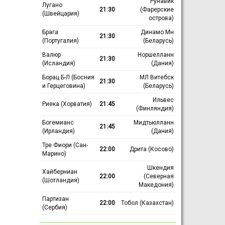
Рунавик
Лугано
21:30
(Фарерские
(Швейцария)
острова)
Брага
Динамо Мн
21:30
(Португалия)
(Беларусь)
Валюр
Норшелланн
21:30
(Исландия)
(Дания)
Борац Б-Л (Босния
МЛ Витебск
21:30
и Герцеговина)
(Беларусь)
Ильвес
Риека (Хорватия)
21:45
(Финляндия)
Богемианс
Мидтьюлланн
21:45
(Ирландия)
(Дания)
Тре Фиори (Сан-
22:00
Дрита (Косово)
Марино)
Шкендия
Хайберниан
22:00
(Северная
(Шотландия)
Македония)
Партизан
22:00
Тобол (Казахстан)
(Сербия)