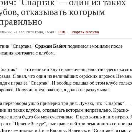
бич: "Спартак" — один из таких
убов, отказывать которым
правильно
льник, 21 авг. 2023 года, 16:48
РПЛ
Спартак Москва
тник "Спартака"
Срджан Бабич
поделился эмоциями после
сания контракта с клубом.
Спартак" — это великий клуб и мне очень радостно здесь оказать
равда. Я знал, что один из величайших сербских игроков Немань
идич играл за "Спартак". И вообще слышал об этом клубе только
орошее. Получив предложение, я долго не раздумывал.
а переговоры ушло примерно три дня. Думаю, что "Спартак" —
дин из таких клубов, отказывать которым неправильно. Красно-
елые цвета будто бы мои счастливые. Я всю жизнь в них играю. 
грал в "Црвене Звезде", выиграв с ней три чемпионства и поигр
 Лиге чемпионов и Лиге Европы. Надеюсь, в "Спартаке" я смогу