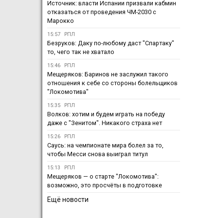
Источник: власти Испании призвали кабмин
отказаться от проведения ЧМ-2030 с
Марокко
15:57
РПЛ
Безруков: Даку по-любому даст "Спартаку"
то, чего так не хватало
15:46
РПЛ
Мещеряков: Баринов не заслужил такого
отношения к себе со стороны болельщиков
"Локомотива"
15:35
РПЛ
Волков: хотим и будем играть на победу
даже с "Зенитом". Никакого страха нет
15:26
РПЛ
Саусь: на чемпионате мира болел за то,
чтобы Месси снова выиграл титул
15:13
РПЛ
Мещеряков — о старте "Локомотива":
возможно, это просчёты в подготовке
Ещё новости