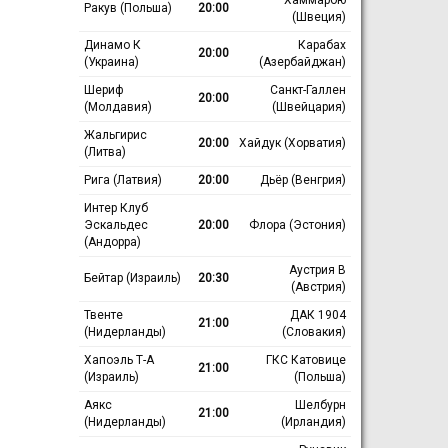
Ракув (Польша)
20:00
(Швеция)
Динамо К
Карабах
20:00
(Украина)
(Азербайджан)
Шериф
Санкт-Галлен
20:00
(Молдавия)
(Швейцария)
Жальгирис
20:00
Хайдук (Хорватия)
(Литва)
Рига (Латвия)
20:00
Дьёр (Венгрия)
Интер Клуб
Эскальдес
20:00
Флора (Эстония)
(Андорра)
Аустрия В
Бейтар (Израиль)
20:30
(Австрия)
Твенте
ДАК 1904
21:00
(Нидерланды)
(Словакия)
Хапоэль Т-А
ГКС Катовице
21:00
(Израиль)
(Польша)
Аякс
Шелбурн
21:00
(Нидерланды)
(Ирландия)