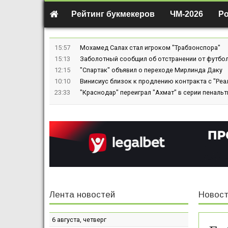
Рейтинг букмекеров
ЧМ-2026
Р
15:57
Мохамед Салах стал игроком "Трабзонспора"
15:13
Заболотный сообщил об отстранении от футбол
12:15
"Спартак" объявил о переходе Мирлинда Даку
10:10
Винисиус близок к продлению контракта с "Реа
23:33
"Краснодар" переиграл "Ахмат" в серии пенальт
Лента новостей
Новост
6 августа, четверг