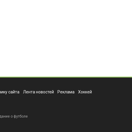
ику сайта
Лента новостей
Реклама
Хоккей
дание о футболе