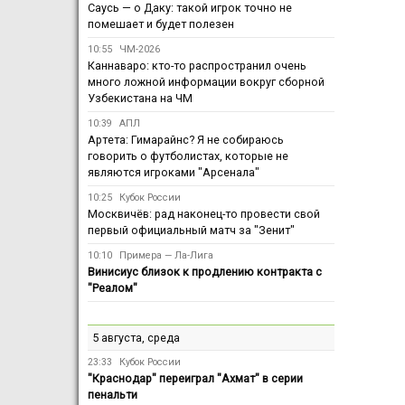
Саусь — о Даку: такой игрок точно не
помешает и будет полезен
10:55
ЧМ-2026
Каннаваро: кто-то распространил очень
много ложной информации вокруг сборной
Узбекистана на ЧМ
10:39
АПЛ
Артета: Гимарайнс? Я не собираюсь
говорить о футболистах, которые не
являются игроками "Арсенала"
10:25
Кубок России
Москвичёв: рад наконец-то провести свой
первый официальный матч за "Зенит"
10:10
Примера — Ла-Лига
Винисиус близок к продлению контракта с
"Реалом"
5 августа, среда
23:33
Кубок России
"Краснодар" переиграл "Ахмат" в серии
пенальти