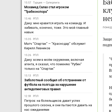
Ба
15:57
Турция — Суперлига
кл
Мохамед Салах стал игроком
"Трабзонспора"
не
15:46
РПЛ
Даку: мне нравится играть на команду. И
понеде
забивать, конечно, тоже. Это мой главный
навык
Защи
15:35
РПЛ
Матч "Спартак" — "Краснодар" обслужит
подпи
Кирилл Левников
15:26
РПЛ
"
Даку: всем в моём окружении, включая
агента, я сказал, что поменяю "Рубин"
п
только на "Спартак"
В
15:13
РПЛ
х
Заболотный сообщил об отстранении от
футбола на полгода за нарушение
Н
антидопинговых правил
о
12:59
РПЛ
б
Петров: на болельщиков давит успех
и
прошлого сезона, и они пытаются давить на
нас ожиданиями
в