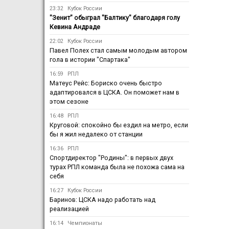
23:32
Кубок России
"Зенит" обыграл "Балтику" благодаря голу
Кевина Андраде
22:02
Кубок России
Павел Полех стал самым молодым автором
гола в истории "Спартака"
16:59
РПЛ
Матеус Рейс: Бориско очень быстро
адаптировался в ЦСКА. Он поможет нам в
этом сезоне
16:48
РПЛ
Круговой: спокойно бы ездил на метро, если
бы я жил недалеко от станции
16:36
РПЛ
Спортдиректор "Родины": в первых двух
турах РПЛ команда была не похожа сама на
себя
16:27
Кубок России
Баринов: ЦСКА надо работать над
реализацией
16:14
Чемпионаты