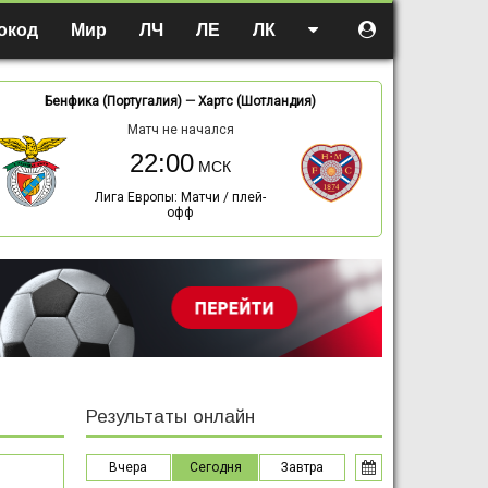
окод
Мир
ЛЧ
ЛЕ
ЛК
Бенфика (Португалия)
—
Хартс (Шотландия)
Матч не начался
22:00
Лига Европы: Матчи / плей-
офф
Результаты онлайн
Вчера
Сегодня
Завтра