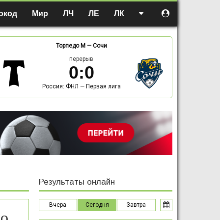
окод
Мир
ЛЧ
ЛЕ
ЛК
Торпедо М
—
Сочи
перерыв
0
:
0
Россия: ФНЛ — Первая лига
Результаты онлайн
Вчера
Сегодня
Завтра
но