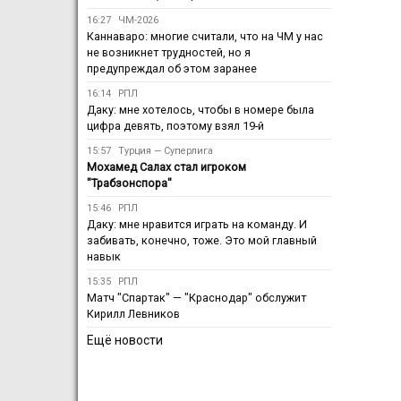
16:27
ЧМ-2026
Каннаваро: многие считали, что на ЧМ у нас
не возникнет трудностей, но я
предупреждал об этом заранее
16:14
РПЛ
Даку: мне хотелось, чтобы в номере была
цифра девять, поэтому взял 19-й
15:57
Турция — Суперлига
Мохамед Салах стал игроком
"Трабзонспора"
15:46
РПЛ
Даку: мне нравится играть на команду. И
забивать, конечно, тоже. Это мой главный
навык
15:35
РПЛ
Матч "Спартак" — "Краснодар" обслужит
Кирилл Левников
Ещё новости