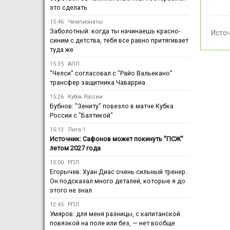
это сделать
15:46
Чемпионаты
Заболотный: когда ты начинаешь красно-
Исто
синим с детства, тебя все равно притягивает
туда же
15:35
АПЛ
"Челси" согласовал с "Райо Вальекано"
трансфер защитника Чаварриа
15:26
Кубок России
Бубнов: "Зениту" повезло в матче Кубка
России с "Балтикой"
15:13
Лига 1
Источник: Сафонов может покинуть "ПСЖ"
летом 2027 года
13:00
РПЛ
Егорычев: Хуан Диас очень сильный тренер.
Он подсказал много деталей, которые я до
этого не знал
12:45
РПЛ
Умяров: для меня разницы, с капитанской
повязкой на поле или без, — нет вообще