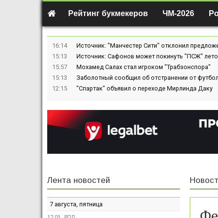
Рейтинг букмекеров
ЧМ-2026
Р
16:14
Источник: "Манчестер Сити" отклонил предлож
15:13
Источник: Сафонов может покинуть "ПСЖ" лето
15:57
Мохамед Салах стал игроком "Трабзонспора"
15:13
Заболотный сообщил об отстранении от футбол
12:15
"Спартак" объявил о переходе Мирлинда Даку
Лента новостей
Новост
7 августа, пятница
Фе
17:03
РПЛ