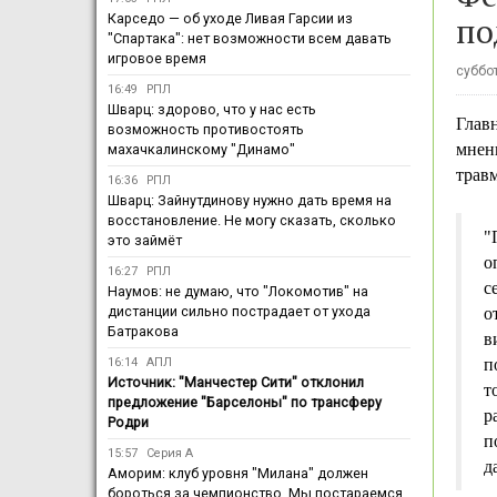
по
Карседо — об уходе Ливая Гарсии из
"Спартака": нет возможности всем давать
игровое время
суббот
16:49
РПЛ
Шварц: здорово, что у нас есть
Глав
возможность противостоять
мнен
махачкалинскому "Динамо"
травм
16:36
РПЛ
Шварц: Зайнутдинову нужно дать время на
восстановление. Не могу сказать, сколько
"
это займёт
о
16:27
РПЛ
с
Наумов: не думаю, что "Локомотив" на
дистанции сильно пострадает от ухода
о
Батракова
в
16:14
АПЛ
п
Источник: "Манчестер Сити" отклонил
т
предложение "Барселоны" по трансферу
р
Родри
п
15:57
Серия А
д
Аморим: клуб уровня "Милана" должен
бороться за чемпионство. Мы постараемся