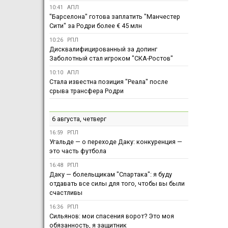
10:41
АПЛ
"Барселона" готова заплатить "Манчестер
Сити" за Родри более € 45 млн
10:26
РПЛ
Дисквалифицированный за допинг
Заболотный стал игроком "СКА-Ростов"
10:10
АПЛ
Стала известна позиция "Реала" после
срыва трансфера Родри
6 августа, четверг
16:59
РПЛ
Угальде — о переходе Даку: конкуренция —
это часть футбола
16:48
РПЛ
Даку — болельщикам "Спартака": я буду
отдавать все силы для того, чтобы вы были
счастливы
16:36
РПЛ
Сильянов: мои спасения ворот? Это моя
обязанность, я защитник