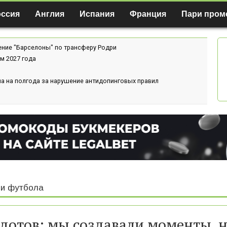
оссия
Англия
Испания
Франция
Пари пром
ение "Барселоны" по трансферу Родри
м 2027 года
а на полгода за нарушение антидопинговых правил
и футбола
дотов: мы создавали моменты, 