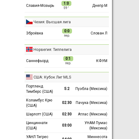
1:0
Славия-Мозырь
Днепр М
59 ′
Чехия: Высшая лига
0:0
Зброёвка
Слован Л
пер.
Норвегия: Типпелига
0:1
Саннефьорд
КФУМ
пер.
США: Кубок Лиг MLS
Портленд
5:2
Пуэбла (Мексика)
Тимберс (США)
Коламбус Крю
02:30
Пачука (Мексика)
(США)
Шарлотт (США)
02:30
Атлас (Мексика)
Цинциннати
УНАМ Пумас
03:00
(США)
(Мексика)
УАНЛ Тигрес
Миннесота