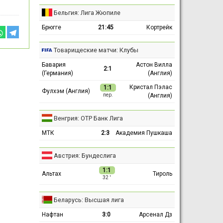
Бельгия: Лига Жюпиле
Брюгге
21:45
Кортрейк
Товарищеские матчи: Клубы
Бавария
Астон Вилла
2:1
(Германия)
(Англия)
Кристал Пэлас
1:1
Фулхэм (Англия)
(Англия)
пер.
Венгрия: ОТР Банк Лига
МТК
2:3
Академия Пушкаша
Австрия: Бундеслига
1:1
Альтах
Тироль
32 ′
Беларусь: Высшая лига
Нафтан
3:0
Арсенал Дз