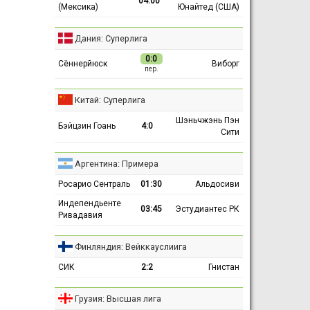
04:00
(Мексика)
Юнайтед (США)
Дания: Суперлига
0:0
Сённерйюск
Виборг
пер.
Китай: Суперлига
Шэньчжэнь Пэн
Бэйцзин Гоань
4:0
Сити
Аргентина: Примера
Росарио Сентраль
01:30
Альдосиви
Индепендьенте
03:45
Эстудиантес РК
Ривадавия
Финляндия: Вейккауслиига
СИК
2:2
Гнистан
Грузия: Высшая лига