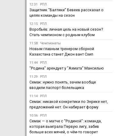
12:31
РПЛ
Защитник "Балтики" Бевеев рассказал о
целях команды на сезон
12:15
РПЛ
Воробьёв: личная цель на новый сезон?
Стать чемпионом с родным клубом
11:58
Чемпионаты
Новым главным тренером сборной
Казахстана станет Джон вант Схип
11:44
РПЛ
"Родина" арендует у "Ахмата" Мансилью
11:29
РПЛ
Семак: нужно понять, зачем вообще
вводили паспорт болельщика
11:14
РПЛ
Семак: никакой конкретики по Энрике нет,
предложений нет. Он набирает форму
10:56
РПЛ
Семак — о матче с "Родиной": команда,
которая выиграла Первую лигу, забив
больше всех мячей, о чём-то говорит