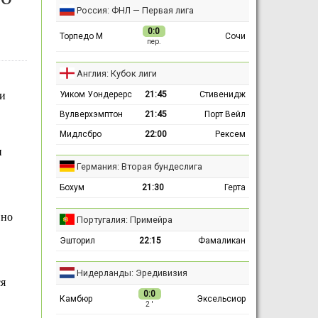
Россия: ФНЛ — Первая лига
0:0
Торпедо М
Сочи
пер.
Англия: Кубок лиги
Уиком Уондерерс
21:45
Стивенидж
и
Вулверхэмптон
21:45
Порт Вейл
Мидлсбро
22:00
Рексем
и
Германия: Вторая бундеслига
Бохум
21:30
Герта
 но
Португалия: Примейра
Эшторил
22:15
Фамаликан
Нидерланды: Эредивизия
ся
0:0
Камбюр
Эксельсиор
2 ′