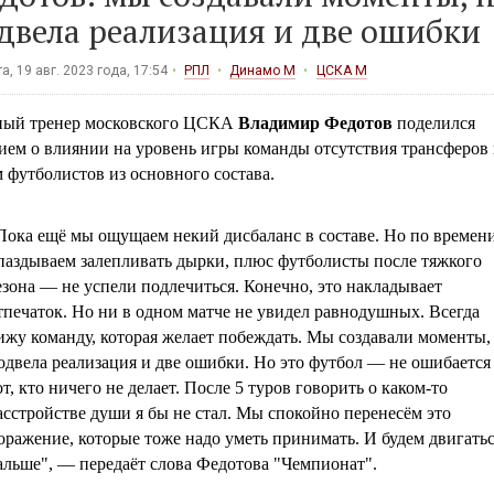
двела реализация и две ошибки
а, 19 авг. 2023 года, 17:54
РПЛ
Динамо М
ЦСКА М
ный тренер московского ЦСКА
Владимир Федотов
поделился
ием о влиянии на уровень игры команды отсутствия трансферов 
 футболистов из основного состава.
Пока ещё мы ощущаем некий дисбаланс в составе. Но по времен
паздываем залепливать дырки, плюс футболисты после тяжкого
езона — не успели подлечиться. Конечно, это накладывает
тпечаток. Но ни в одном матче не увидел равнодушных. Всегда
ижу команду, которая желает побеждать. Мы создавали моменты,
одвела реализация и две ошибки. Но это футбол — не ошибается
от, кто ничего не делает. После 5 туров говорить о каком-то
асстройстве души я бы не стал. Мы спокойно перенесём это
оражение, которые тоже надо уметь принимать. И будем двигать
альше", — передаёт слова Федотова "Чемпионат".