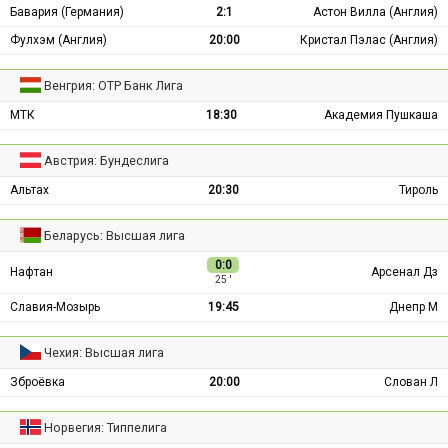
Бавария (Германия)
2:1
Астон Вилла (Англия)
Фулхэм (Англия)
20:00
Кристал Пэлас (Англия)
Венгрия: ОТР Банк Лига
МТК
18:30
Академия Пушкаша
Австрия: Бундеслига
Альтах
20:30
Тироль
Беларусь: Высшая лига
0:0
Нафтан
Арсенал Дз
25 ′
Славия-Мозырь
19:45
Днепр М
Чехия: Высшая лига
Зброёвка
20:00
Слован Л
Норвегия: Типпелига