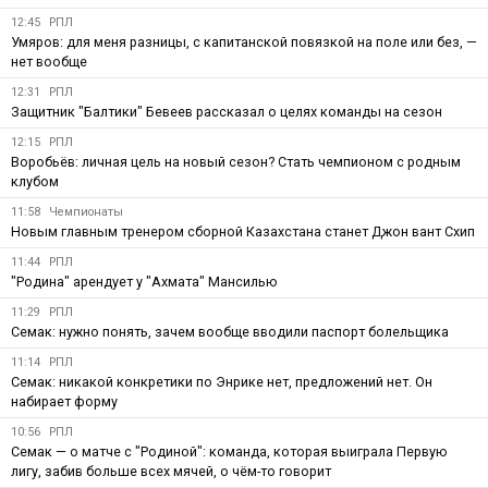
12:45
РПЛ
Умяров: для меня разницы, с капитанской повязкой на поле или без, —
нет вообще
12:31
РПЛ
Защитник "Балтики" Бевеев рассказал о целях команды на сезон
12:15
РПЛ
Воробьёв: личная цель на новый сезон? Стать чемпионом с родным
клубом
11:58
Чемпионаты
Новым главным тренером сборной Казахстана станет Джон вант Схип
11:44
РПЛ
"Родина" арендует у "Ахмата" Мансилью
11:29
РПЛ
Семак: нужно понять, зачем вообще вводили паспорт болельщика
11:14
РПЛ
Семак: никакой конкретики по Энрике нет, предложений нет. Он
набирает форму
10:56
РПЛ
Семак — о матче с "Родиной": команда, которая выиграла Первую
лигу, забив больше всех мячей, о чём-то говорит