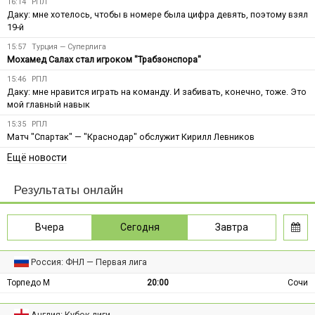
16:14
РПЛ
Даку: мне хотелось, чтобы в номере была цифра девять, поэтому взял
19-й
15:57
Турция — Суперлига
Мохамед Салах стал игроком "Трабзонспора"
15:46
РПЛ
Даку: мне нравится играть на команду. И забивать, конечно, тоже. Это
мой главный навык
15:35
РПЛ
Матч "Спартак" — "Краснодар" обслужит Кирилл Левников
Ещё новости
Результаты онлайн
Вчера
Сегодня
Завтра
Россия: ФНЛ — Первая лига
Торпедо М
20:00
Сочи
Англия: Кубок лиги