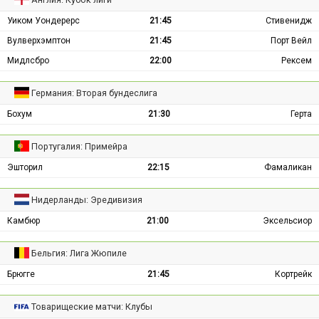
Уиком Уондерерс
21:45
Стивенидж
Вулверхэмптон
21:45
Порт Вейл
Мидлсбро
22:00
Рексем
Германия: Вторая бундеслига
Бохум
21:30
Герта
Португалия: Примейра
Эшторил
22:15
Фамаликан
Нидерланды: Эредивизия
Камбюр
21:00
Эксельсиор
Бельгия: Лига Жюпиле
Брюгге
21:45
Кортрейк
Товарищеские матчи: Клубы