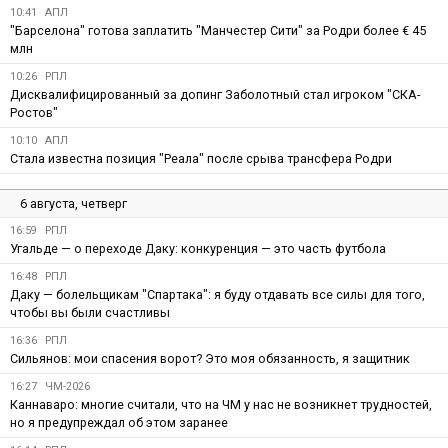
10:41
АПЛ
"Барселона" готова заплатить "Манчестер Сити" за Родри более € 45
млн
10:26
РПЛ
Дисквалифицированный за допинг Заболотный стал игроком "СКА-
Ростов"
10:10
АПЛ
Стала известна позиция "Реала" после срыва трансфера Родри
6 августа, четверг
16:59
РПЛ
Угальде — о переходе Даку: конкуренция — это часть футбола
16:48
РПЛ
Даку — болельщикам "Спартака": я буду отдавать все силы для того,
чтобы вы были счастливы
16:36
РПЛ
Сильянов: мои спасения ворот? Это моя обязанность, я защитник
16:27
ЧМ-2026
Каннаваро: многие считали, что на ЧМ у нас не возникнет трудностей,
но я предупреждал об этом заранее