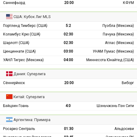
Саннефьорд
20:00
КФУМ
США: Кубок Лиг MLS
Портленд Тимберс (США)
5:2
Пуэбла (Мексика)
Коламбус Крю (США)
02:30
Пачука (Мексика)
Шарлотт (США)
02:30
Атлас (Мексика)
Цинциннати (США)
03:00
УНАМ Пумас (Мексика)
УАНЛ Тигрес (Мексика)
04:00
Миннесота Юнайтед (США)
Дания: Суперлига
Сённерйюск
20:00
Виборг
Китай: Суперлига
Бэйцзин Гоань
4:0
Шэньчжэнь Пэн Сити
Аргентина: Примера
Росарио Сентраль
01:30
Альдосиви