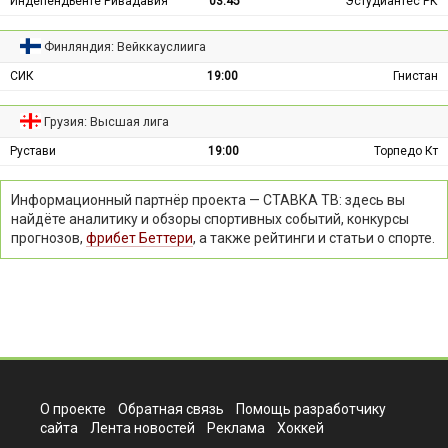
Индепендьенте Ривадавия
03:45
Эстудиантес РК
Финляндия: Вейккауслиига
СИК
19:00
Гнистан
Грузия: Высшая лига
Рустави
19:00
Торпедо Кт
Информационный партнёр проекта — СТАВКА ТВ: здесь вы
найдёте аналитику и обзоры спортивных событий, конкурсы
прогнозов,
фрибет Беттери
, а также рейтинги и статьи о спорте.
О проекте
Обратная связь
Помощь разработчику
сайта
Лента новостей
Реклама
Хоккей