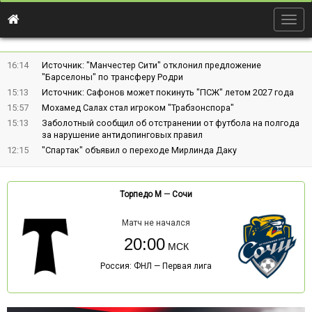
Togg
navig
16:14
Источник: "Манчестер Сити" отклонил предложение
"Барселоны" по трансферу Родри
15:13
Источник: Сафонов может покинуть "ПСЖ" летом 2027 года
15:57
Мохамед Салах стал игроком "Трабзонспора"
15:13
Заболотный сообщил об отстранении от футбола на полгода
за нарушение антидопинговых правил
12:15
"Спартак" объявил о переходе Мирлинда Даку
Торпедо М
—
Сочи
Матч не начался
20:00
Россия: ФНЛ — Первая лига