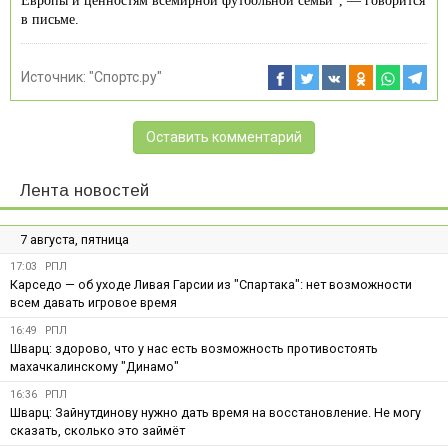
Европы и ценностям всемирной футбольной семьи", — говорится
в письме.
Источник:
"Спортс.ру"
Оставить комментарий
Лента новостей
7 августа, пятница
17:03
РПЛ
Карседо — об уходе Ливая Гарсии из "Спартака": нет возможности
всем давать игровое время
16:49
РПЛ
Шварц: здорово, что у нас есть возможность противостоять
махачкалинскому "Динамо"
16:36
РПЛ
Шварц: Зайнутдинову нужно дать время на восстановление. Не могу
сказать, сколько это займёт