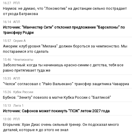
16:27
РПЛ
Наумов: не думаю, что "Локомотив" на дистанции сильно пострадает
от ухода Батракова
16:14
АПЛ
Источник: "Манчестер Сити" отклонил предложение "Барселоны" по
трансферу Родри
15:57
Серия А
Аморим: клуб уровня "Милана" должен бороться за чемпионство. Мы
постараемся это сделать
15:46
Чемпионаты
Заболотный: когда ты начинаешь красно-синим с детства, тебя все
равно притягивает туда же
15:35
АПЛ
"Челси" согласовал с "Райо Вальекано" трансфер защитника Чаварриа
15:26
Кубок России
Бубнов: "Зениту" повезло в матче Кубка России с "Балтикой"
15:13
Лига 1
Источник: Сафонов может покинуть "ПСЖ" летом 2027 года
13:00
РПЛ
Егорычев: Хуан Диас очень сильный тренер. Он подсказал много
деталей, которые я до этого не знал