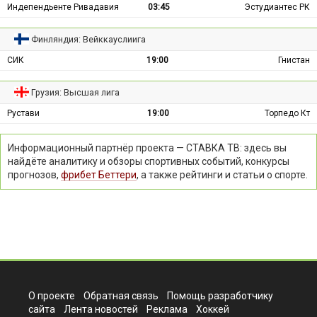
Индепендьенте Ривадавия
03:45
Эстудиантес РК
Финляндия: Вейккауслиига
СИК
19:00
Гнистан
Грузия: Высшая лига
Рустави
19:00
Торпедо Кт
Информационный партнёр проекта — СТАВКА ТВ: здесь вы
найдёте аналитику и обзоры спортивных событий, конкурсы
прогнозов,
фрибет Беттери
, а также рейтинги и статьи о спорте.
О проекте
Обратная связь
Помощь разработчику
сайта
Лента новостей
Реклама
Хоккей