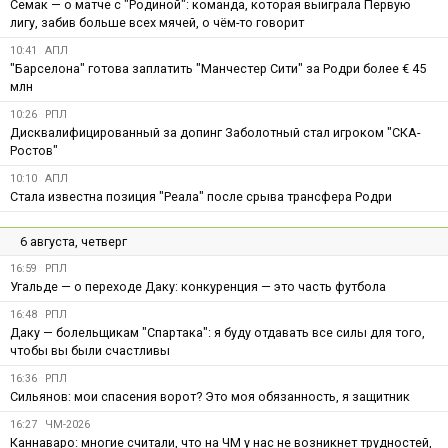
Семак — о матче с "Родиной": команда, которая выиграла Первую
лигу, забив больше всех мячей, о чём-то говорит
10:41
АПЛ
"Барселона" готова заплатить "Манчестер Сити" за Родри более € 45
млн
10:26
РПЛ
Дисквалифицированный за допинг Заболотный стал игроком "СКА-
Ростов"
10:10
АПЛ
Стала известна позиция "Реала" после срыва трансфера Родри
6 августа, четверг
16:59
РПЛ
Угальде — о переходе Даку: конкуренция — это часть футбола
16:48
РПЛ
Даку — болельщикам "Спартака": я буду отдавать все силы для того,
чтобы вы были счастливы
16:36
РПЛ
Сильянов: мои спасения ворот? Это моя обязанность, я защитник
16:27
ЧМ-2026
Каннаваро: многие считали, что на ЧМ у нас не возникнет трудностей,