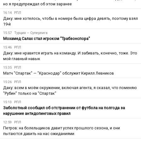
но я предупреждал об этом заранее
16:14
РПЛ
Даку: мне хотелось, чтобы в номере была цифра девять, поэтому взял
19-й
15:57
Турция — Суперлига
Мохамед Салах стал игроком "Трабзонспора"
15:46
РПЛ
Даку: мне нравится играть на команду. И забивать, конечно, тоже. Это
мой главный навык
15:35
РПЛ
Матч "Спартак" — "Краснодар" обслужит Кирилл Левников
15:26
РПЛ
Даку: всем в моём окружении, включая агента, я сказал, что поменяю
"Рубин" только на "Спартак"
15:13
РПЛ
Заболотный сообщил об отстранении от футбола на полгода за
нарушение антидопинговых правил
12:59
РПЛ
Петров: на болельщиков давит успех прошлого сезона, и они
пытаются давить на нас ожиданиями