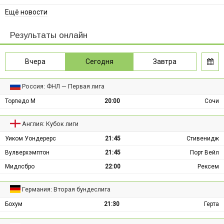
Ещё новости
Результаты онлайн
Вчера
Сегодня
Завтра
Россия: ФНЛ — Первая лига
Торпедо М
20:00
Сочи
Англия: Кубок лиги
Уиком Уондерерс
21:45
Стивенидж
Вулверхэмптон
21:45
Порт Вейл
Мидлсбро
22:00
Рексем
Германия: Вторая бундеслига
Бохум
21:30
Герта