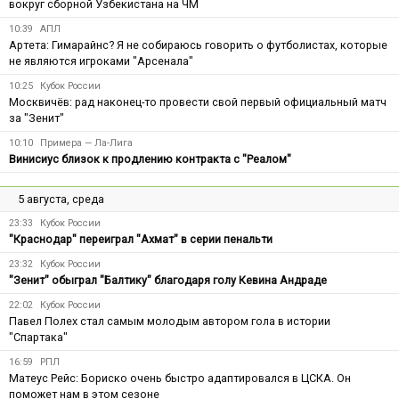
вокруг сборной Узбекистана на ЧМ
10:39
АПЛ
Артета: Гимарайнс? Я не собираюсь говорить о футболистах, которые
не являются игроками "Арсенала"
10:25
Кубок России
Москвичёв: рад наконец-то провести свой первый официальный матч
за "Зенит"
10:10
Примера — Ла-Лига
Винисиус близок к продлению контракта с "Реалом"
5 августа, среда
23:33
Кубок России
"Краснодар" переиграл "Ахмат" в серии пенальти
23:32
Кубок России
"Зенит" обыграл "Балтику" благодаря голу Кевина Андраде
22:02
Кубок России
Павел Полех стал самым молодым автором гола в истории
"Спартака"
16:59
РПЛ
Матеус Рейс: Бориско очень быстро адаптировался в ЦСКА. Он
поможет нам в этом сезоне