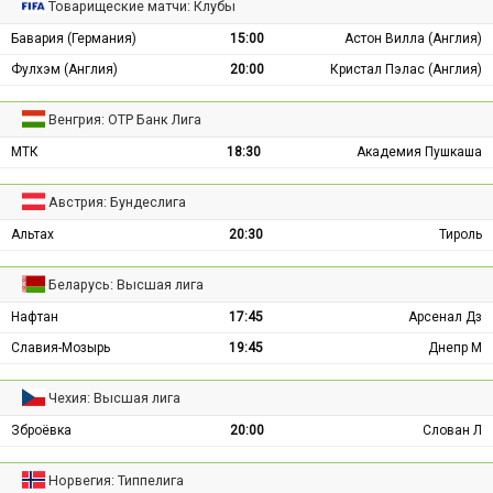
Товарищеские матчи: Клубы
Бавария (Германия)
15:00
Астон Вилла (Англия)
Фулхэм (Англия)
20:00
Кристал Пэлас (Англия)
Венгрия: ОТР Банк Лига
МТК
18:30
Академия Пушкаша
Австрия: Бундеслига
Альтах
20:30
Тироль
Беларусь: Высшая лига
Нафтан
17:45
Арсенал Дз
Славия-Мозырь
19:45
Днепр М
Чехия: Высшая лига
Зброёвка
20:00
Слован Л
Норвегия: Типпелига