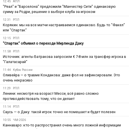
12:45
АПЛ
"Реал" и "Барселона" предложили "Манчестер Сити" одинаковую
сумму за Родри, решение о выборе клуба за игроком
12:31
РПЛ
Корякин: мы на все матчи настраиваемся одинаково. Будь то "Факел"
или "Спартак"
12:15
РПЛ
"Спартак" объявил о переходе Мирлинда Даку
11:58
РПЛ
Источник: агенты Батракова запросили € 7-8 млн за трансфер игрока в
"Галатасарай"
11:44
Кубок России
Оливейра — о травме Кондакова: даже фол не зафиксировали. Это
очень некрасиво
11:29
РПЛ
Ленини: несмотря на возраст Месси, всё равно сложно
противодействовать тому, что он делает
11:14
РПЛ
Саусь — о Даку: такой игрок точно не помешает и будет полезен
10:55
ЧМ-2026
Каннаваро: кто-то распространил очень много ложной информации