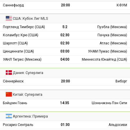
Саннефьорд
20:00
КФУМ
США: Кубок Лиг MLS
Портленд Тимберс (США)
5:2
Пуэбла (Мексика)
Коламбус Крю (США)
02:30
Пачука (Мексика)
Шарлотт (США)
02:30
Атлас (Мексика)
Цинциннати (США)
03:00
УНАМ Пумас (Мексика)
УАНЛ Тигрес (Мексика)
04:00
Миннесота Юнайтед (США)
Дания: Суперлига
Сённерйюск
20:00
Виборг
Китай: Суперлига
Бэйцзин Гоань
14:35
Шэньчжэнь Пэн Сити
Аргентина: Примера
Росарио Сентраль
01:30
Альдосиви