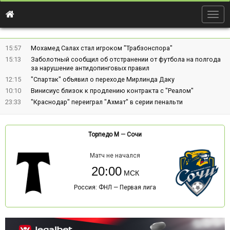
Togg
navig
15:57
Мохамед Салах стал игроком "Трабзонспора"
15:13
Заболотный сообщил об отстранении от футбола на полгода
за нарушение антидопинговых правил
12:15
"Спартак" объявил о переходе Мирлинда Даку
10:10
Винисиус близок к продлению контракта с "Реалом"
23:33
"Краснодар" переиграл "Ахмат" в серии пенальти
Торпедо М
—
Сочи
Матч не начался
20:00
Россия: ФНЛ — Первая лига