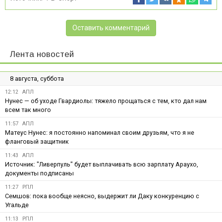
Оставить комментарий
Лента новостей
8 августа, суббота
12:12
АПЛ
Нунес — об уходе Гвардиолы: тяжело прощаться с тем, кто дал нам
всем так много
11:57
АПЛ
Матеус Нунес: я постоянно напоминал своим друзьям, что я не
фланговый защитник
11:43
АПЛ
Источник: "Ливерпуль" будет выплачивать всю зарплату Араухо,
документы подписаны
11:27
РПЛ
Семшов: пока вообще неясно, выдержит ли Даку конкуренцию с
Угальде
11:13
РПЛ