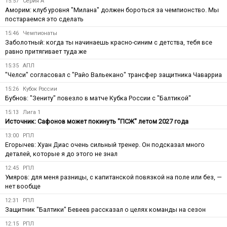
15:57
Серия А
Аморим: клуб уровня "Милана" должен бороться за чемпионство. Мы
постараемся это сделать
15:46
Чемпионаты
Заболотный: когда ты начинаешь красно-синим с детства, тебя все
равно притягивает туда же
15:35
АПЛ
"Челси" согласовал с "Райо Вальекано" трансфер защитника Чаварриа
15:26
Кубок России
Бубнов: "Зениту" повезло в матче Кубка России с "Балтикой"
15:13
Лига 1
Источник: Сафонов может покинуть "ПСЖ" летом 2027 года
13:00
РПЛ
Егорычев: Хуан Диас очень сильный тренер. Он подсказал много
деталей, которые я до этого не знал
12:45
РПЛ
Умяров: для меня разницы, с капитанской повязкой на поле или без, —
нет вообще
12:31
РПЛ
Защитник "Балтики" Бевеев рассказал о целях команды на сезон
12:15
РПЛ