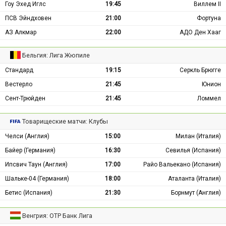
Гоу Эхед Иглс
19:45
Виллем II
ПСВ Эйндховен
21:00
Фортуна
АЗ Алкмар
22:00
АДО Ден Хааг
Бельгия: Лига Жюпиле
Стандард
19:15
Серкль Брюгге
Вестерло
21:45
Юнион
Сент-Трюйден
21:45
Ломмел
Товарищеские матчи: Клубы
Челси (Англия)
15:00
Милан (Италия)
Байер (Германия)
16:30
Севилья (Испания)
Ипсвич Таун (Англия)
17:00
Райо Вальекано (Испания)
Шальке-04 (Германия)
18:00
Аталанта (Италия)
Бетис (Испания)
21:30
Борнмут (Англия)
Венгрия: ОТР Банк Лига