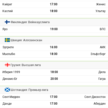
Кайрат
17:00
Женис
Каспий
18:00
Улытау
Финляндия: Вейккауслиига
Яро
19:00
ВПС
Швеция: Аллсвенскан
Эргрюте
16:00
АИК
Мьельбю
18:30
Эльфсборг
Грузия: Высшая лига
Иберия 1999
18:00
Дила
Динамо Бт
20:00
Гагра
Шотландия: Премьер-лига
Сент-Миррен
17:00
Сент-Джонстон
Данди
17:00
Абердин