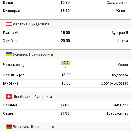
Вашаш
16:30
Залаэгерсег
Кишварда
18:30
Уйпешт
Австрия: Бундеслига
Грацер АК
18:00
Аустрия Л
Хартберг
20:30
Штурм
Украина: Премьер-лига
0:0
Черноморец
Колос
5 ′
Левый Берег
15:30
Кудровка
Буковина
18:00
Оболонь-Бровар
Швейцария: Суперлига
Лозанна
19:00
Янг Бойз
Серветт
21:30
Грассхоппер
Беларусь: Высшая лига