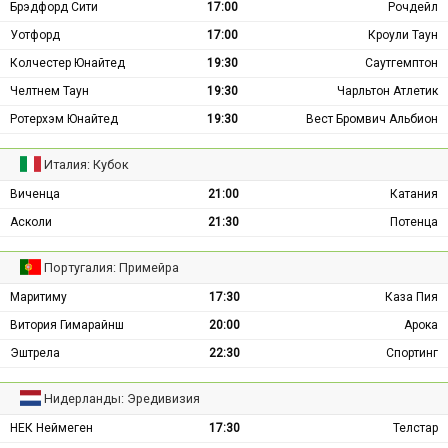
Брэдфорд Сити
17:00
Рочдейл
Уотфорд
17:00
Кроули Таун
Колчестер Юнайтед
19:30
Саутгемптон
Челтнем Таун
19:30
Чарльтон Атлетик
Ротерхэм Юнайтед
19:30
Вест Бромвич Альбион
Италия: Кубок
Виченца
21:00
Катания
Асколи
21:30
Потенца
Португалия: Примейра
Маритиму
17:30
Каза Пия
Витория Гимарайнш
20:00
Арока
Эштрела
22:30
Спортинг
Нидерланды: Эредивизия
НЕК Неймеген
17:30
Телстар