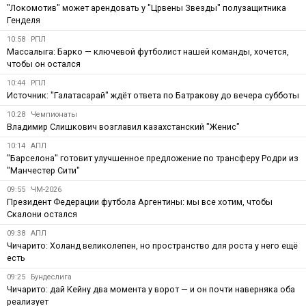
"Локомотив" может арендовать у "Црвены Звезды" полузащитника
Генделя
10:58
РПЛ
Массалыга: Барко — ключевой футболист нашей команды, хочется,
чтобы он остался
10:44
РПЛ
Источник: "Галатасарай" ждёт ответа по Батракову до вечера субботы
10:28
Чемпионаты
Владимир Слишкович возглавил казахстанский "Женис"
10:14
АПЛ
"Барселона" готовит улучшенное предложение по трансферу Родри из
"Манчестер Сити"
09:55
ЧМ-2026
Президент Федерации футбола Аргентины: мы все хотим, чтобы
Скалони остался
09:38
АПЛ
Чичарито: Холанд великолепен, но пространство для роста у него ещё
есть
09:25
Бундеслига
Чичарито: дай Кейну два момента у ворот — и он почти наверняка оба
реализует