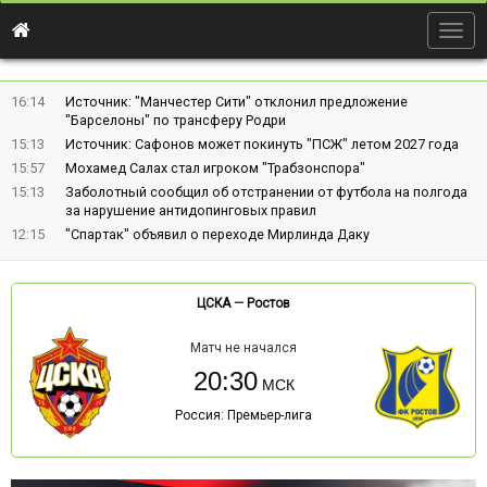
Togg
navig
16:14
Источник: "Манчестер Сити" отклонил предложение
"Барселоны" по трансферу Родри
15:13
Источник: Сафонов может покинуть "ПСЖ" летом 2027 года
15:57
Мохамед Салах стал игроком "Трабзонспора"
15:13
Заболотный сообщил об отстранении от футбола на полгода
за нарушение антидопинговых правил
12:15
"Спартак" объявил о переходе Мирлинда Даку
ЦСКА
—
Ростов
Матч не начался
20:30
Россия: Премьер-лига