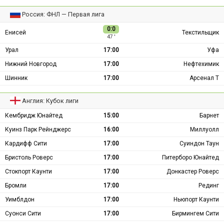
Россия: ФНЛ — Первая лига
0:0
Енисей
Текстильщик
47 ′
Урал
17:00
Уфа
Нижний Новгород
17:00
Нефтехимик
Шинник
17:00
Арсенал Т
Англия: Кубок лиги
Кембридж Юнайтед
15:00
Барнет
Куинз Парк Рейнджерс
16:00
Миллуолл
Кардифф Сити
17:00
Суиндон Таун
Бристоль Роверс
17:00
Питерборо Юнайтед
Стокпорт Каунти
17:00
Донкастер Роверс
Бромли
17:00
Рединг
Уимблдон
17:00
Ньюпорт Каунти
Суонси Сити
17:00
Бирмингем Сити