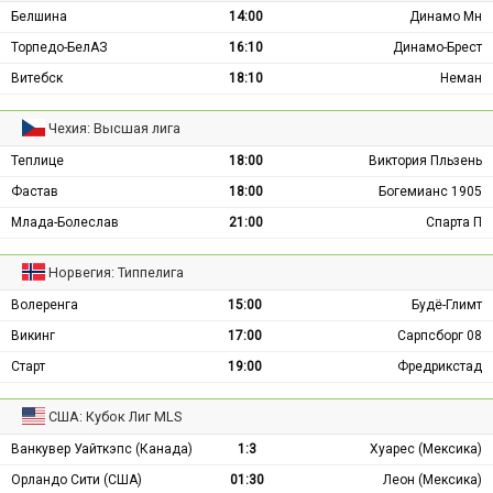
Белшина
14:00
Динамо Мн
Торпедо-БелАЗ
16:10
Динамо-Брест
Витебск
18:10
Неман
Чехия: Высшая лига
Теплице
18:00
Виктория Пльзень
Фастав
18:00
Богемианс 1905
Млада-Болеслав
21:00
Спарта П
Норвегия: Типпелига
Волеренга
15:00
Будё-Глимт
Викинг
17:00
Сарпсборг 08
Старт
19:00
Фредрикстад
США: Кубок Лиг MLS
Ванкувер Уайткэпс (Канада)
1:3
Хуарес (Мексика)
Орландо Сити (США)
01:30
Леон (Мексика)