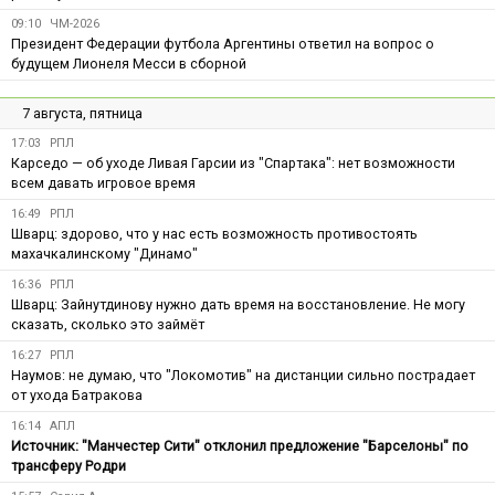
09:10
ЧМ-2026
Президент Федерации футбола Аргентины ответил на вопрос о
будущем Лионеля Месси в сборной
7 августа, пятница
17:03
РПЛ
Карседо — об уходе Ливая Гарсии из "Спартака": нет возможности
всем давать игровое время
16:49
РПЛ
Шварц: здорово, что у нас есть возможность противостоять
махачкалинскому "Динамо"
16:36
РПЛ
Шварц: Зайнутдинову нужно дать время на восстановление. Не могу
сказать, сколько это займёт
16:27
РПЛ
Наумов: не думаю, что "Локомотив" на дистанции сильно пострадает
от ухода Батракова
16:14
АПЛ
Источник: "Манчестер Сити" отклонил предложение "Барселоны" по
трансферу Родри