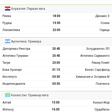
Хорватия: Первая лига
Риека
18:00
Динамо З
Рудеш
19:30
Осиек
Локомотива
22:00
Горица
Аргентина: Примера
Депортиво Риестра
20:45
Эстудиантес ЛП
Атлетико Тукуман
20:45
Атлетико Сармьенто
Тигре
23:00
Ривер Плейт
Бока Хуниорс
01:15
Велес Сарсфилд
Институто
03:30
Химнасия и Эсгрима М
Индепендьенте
03:30
Платенсе
Казахстан: Премьер-лига
Алтай
15:00
Кызыл-Жар
Жетысу
16:00
Ордабасы