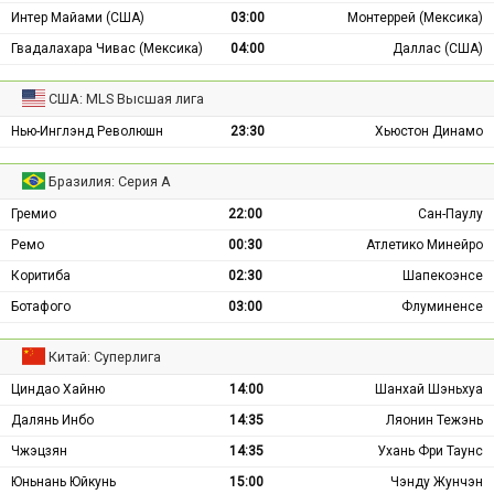
Интер Майами (США)
03:00
Монтеррей (Мексика)
Гвадалахара Чивас (Мексика)
04:00
Даллас (США)
США: MLS Высшая лига
Нью-Инглэнд Революшн
23:30
Хьюстон Динамо
Бразилия: Серия А
Гремио
22:00
Сан-Паулу
Ремо
00:30
Атлетико Минейро
Коритиба
02:30
Шапекоэнсе
Ботафого
03:00
Флуминенсе
Китай: Суперлига
Циндао Хайню
14:00
Шанхай Шэньхуа
Далянь Инбо
14:35
Ляонин Тежэнь
Чжэцзян
14:35
Ухань Фри Таунс
Юньнань Юйкунь
15:00
Чэнду Жунчэн