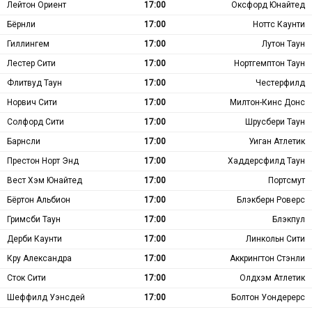
Лейтон Ориент
17:00
Оксфорд Юнайтед
Бёрнли
17:00
Ноттс Каунти
Гиллингем
17:00
Лутон Таун
Лестер Сити
17:00
Нортгемптон Таун
Флитвуд Таун
17:00
Честерфилд
Норвич Сити
17:00
Милтон-Кинс Донс
Солфорд Сити
17:00
Шрусбери Таун
Барнсли
17:00
Уиган Атлетик
Престон Норт Энд
17:00
Хаддерсфилд Таун
Вест Хэм Юнайтед
17:00
Портсмут
Бёртон Альбион
17:00
Блэкберн Роверс
Гримсби Таун
17:00
Блэкпул
Дерби Каунти
17:00
Линкольн Сити
Кру Александра
17:00
Аккрингтон Стэнли
Сток Сити
17:00
Олдхэм Атлетик
Шеффилд Уэнсдей
17:00
Болтон Уондерерс