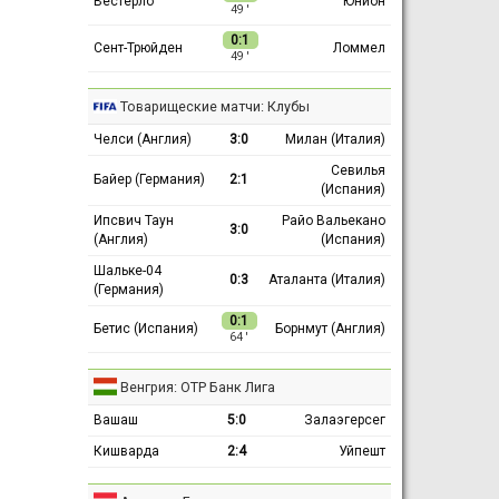
Вестерло
Юнион
49 ′
0:1
Сент-Трюйден
Ломмел
49 ′
Товарищеские матчи: Клубы
Челси (Англия)
3:0
Милан (Италия)
Севилья
Байер (Германия)
2:1
(Испания)
Ипсвич Таун
Райо Вальекано
3:0
(Англия)
(Испания)
Шальке-04
0:3
Аталанта (Италия)
(Германия)
0:1
Бетис (Испания)
Борнмут (Англия)
64 ′
Венгрия: ОТР Банк Лига
Вашаш
5:0
Залаэгерсег
Кишварда
2:4
Уйпешт