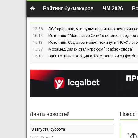
Рейтинг букмекеров
ЧМ-2026
Р
12:56
ЭСК признала, что судья правильно назначил пе
16:14
Источник: "Манчестер Сити" отклонил предлож
15:13
Источник: Сафонов может покинуть "ПСЖ" лето
15:57
Мохамед Салах стал игроком "Трабзонспора"
15:13
Заболотный сообщил об отстранении от футбол
Лента новостей
Новост
8 августа, суббота
"Ф
14:00
Серия А