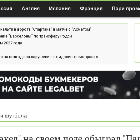
оссия
Англия
Испания
Франция
Пари пром
нальти в ворота "Спартака" в матче с "Ахматом"
ение "Барселоны" по трансферу Родри
м 2027 года
а на полгода за нарушение антидопинговых правил
и футбола
акел" на своем поле обыграл "Па