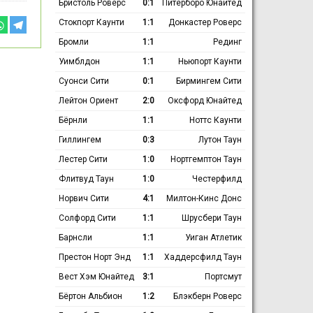
Бристоль Роверс
0:1
Питерборо Юнайтед
Стокпорт Каунти
1:1
Донкастер Роверс
Бромли
1:1
Рединг
Уимблдон
1:1
Ньюпорт Каунти
Суонси Сити
0:1
Бирмингем Сити
Лейтон Ориент
2:0
Оксфорд Юнайтед
Бёрнли
1:1
Ноттс Каунти
Гиллингем
0:3
Лутон Таун
Лестер Сити
1:0
Нортгемптон Таун
Флитвуд Таун
1:0
Честерфилд
Норвич Сити
4:1
Милтон-Кинс Донс
Солфорд Сити
1:1
Шрусбери Таун
Барнсли
1:1
Уиган Атлетик
Престон Норт Энд
1:1
Хаддерсфилд Таун
Вест Хэм Юнайтед
3:1
Портсмут
Бёртон Альбион
1:2
Блэкберн Роверс