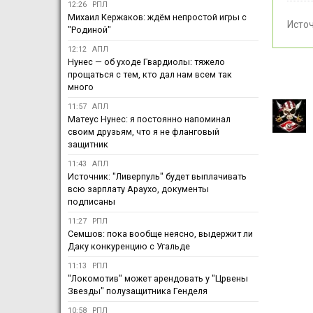
12:26
РПЛ
Михаил Кержаков: ждём непростой игры с
Исто
"Родиной"
12:12
АПЛ
Нунес — об уходе Гвардиолы: тяжело
прощаться с тем, кто дал нам всем так
много
11:57
АПЛ
Матеус Нунес: я постоянно напоминал
своим друзьям, что я не фланговый
защитник
11:43
АПЛ
Источник: "Ливерпуль" будет выплачивать
всю зарплату Араухо, документы
подписаны
11:27
РПЛ
Семшов: пока вообще неясно, выдержит ли
Даку конкуренцию с Угальде
11:13
РПЛ
"Локомотив" может арендовать у "Црвены
Звезды" полузащитника Генделя
10:58
РПЛ