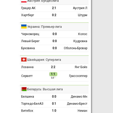
Австрия: Бундеслига
Грацер АК
2:1
Аустрия Л
Хартберг
0:2
Штурм
Украина: Премьер-лига
Черноморец
0:0
Колос
Левый Берег
0:0
Кудровка
Буковина
0:0
Оболонь-Бровар
Швейцария: Суперлига
Лозанна
2:2
Янг Бойз
1:1
Серветт
Грассхоппер
64 ′
Беларусь: Высшая лига
Белшина
0:0
Динамо Мн
Торпедо-БелАЗ
0:1
Динамо-Брест
Витебск
1:0
Неман