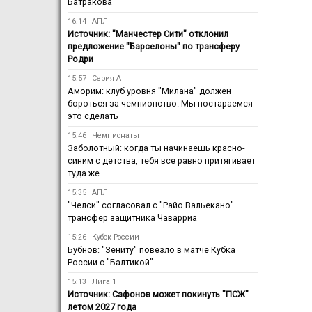
Батракова
16:14
АПЛ
Источник: "Манчестер Сити" отклонил
предложение "Барселоны" по трансферу
Родри
15:57
Серия А
Аморим: клуб уровня "Милана" должен
бороться за чемпионство. Мы постараемся
это сделать
15:46
Чемпионаты
Заболотный: когда ты начинаешь красно-
синим с детства, тебя все равно притягивает
туда же
15:35
АПЛ
"Челси" согласовал с "Райо Вальекано"
трансфер защитника Чаварриа
15:26
Кубок России
Бубнов: "Зениту" повезло в матче Кубка
России с "Балтикой"
15:13
Лига 1
Источник: Сафонов может покинуть "ПСЖ"
летом 2027 года