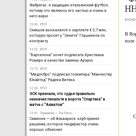
НН
Фабрегас: я защищаю итальянский футбол,
потому что являюсь его частью и очень в
него верю
воскре
13:45
РПЛ
Семшов высказался о зарплате € 3,7 млн,
В Вор
которую просит у "Зенита" Глушенков по
поле 
контракту
13:32
АПЛ
"Барселона" хочет подписать Кристиана
Ромеро в качестве замены Араухо
13:15
АПЛ
"Мидлсбро" подписал голкипера "Манчестер
Юнайтед" Радека Витека
12:56
РПЛ
ЭСК признала, что судья правильно
назначил пенальти в ворота "Спартака" в
матче с "Ахматом"
12:41
Примера — Ла-Лига
С
Симеоне — об Альваресе: клуб принял
решение, которое гендиректор очень
хорошо объяснил