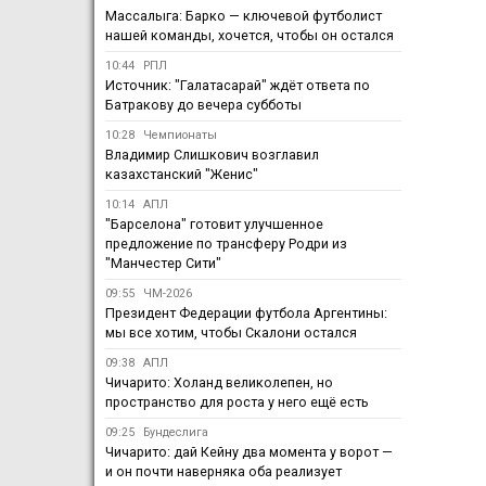
Массалыга: Барко — ключевой футболист
нашей команды, хочется, чтобы он остался
10:44
РПЛ
Источник: "Галатасарай" ждёт ответа по
Батракову до вечера субботы
10:28
Чемпионаты
Владимир Слишкович возглавил
казахстанский "Женис"
10:14
АПЛ
"Барселона" готовит улучшенное
предложение по трансферу Родри из
"Манчестер Сити"
09:55
ЧМ-2026
Президент Федерации футбола Аргентины:
мы все хотим, чтобы Скалони остался
09:38
АПЛ
Чичарито: Холанд великолепен, но
пространство для роста у него ещё есть
09:25
Бундеслига
Чичарито: дай Кейну два момента у ворот —
и он почти наверняка оба реализует