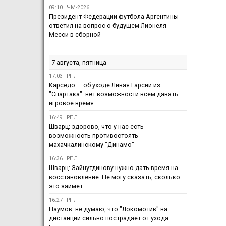
09:10
ЧМ-2026
Президент Федерации футбола Аргентины
ответил на вопрос о будущем Лионеля
Месси в сборной
7 августа, пятница
17:03
РПЛ
Карседо — об уходе Ливая Гарсии из
"Спартака": нет возможности всем давать
игровое время
16:49
РПЛ
Шварц: здорово, что у нас есть
возможность противостоять
махачкалинскому "Динамо"
16:36
РПЛ
Шварц: Зайнутдинову нужно дать время на
восстановление. Не могу сказать, сколько
это займёт
16:27
РПЛ
Наумов: не думаю, что "Локомотив" на
дистанции сильно пострадает от ухода