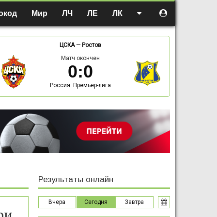
окод
Мир
ЛЧ
ЛЕ
ЛК
ЦСКА
—
Ростов
Матч окончен
0
:
0
Россия: Премьер-лига
Результаты онлайн
Вчера
Сегодня
Завтра
ри