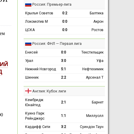
Россия: Премьер-лига
Крылья Советов
0:2
Балтика
Локомотив М
0:0
Акрон
ЦСКА
0:0
Ростов
оем
Россия: ФНЛ — Первая лига
Енисей
0:0
Текстильщик
Урал
3:0
Уфа
НИЙ
Нижний Новгород
5:1
Нефтехимик
Д
Шинник
2:2
Арсенал Т
Англия: Кубок лиги
Кембридж
2:1
Барнет
Юнайтед
Куинз Парк
00
1:1
Миллуолл
Рейнджерс
Кардифф Сити
3:2
Суиндон Таун