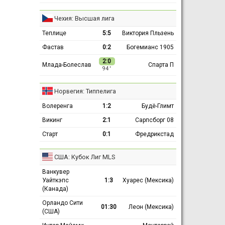
Чехия: Высшая лига
Теплице
5:5
Виктория Пльзень
Фастав
0:2
Богемианс 1905
2:0
Млада-Болеслав
Спарта П
94 ′
Норвегия: Типпелига
Волеренга
1:2
Будё-Глимт
Викинг
2:1
Сарпсборг 08
Старт
0:1
Фредрикстад
США: Кубок Лиг MLS
Ванкувер
Уайткэпс
1:3
Хуарес (Мексика)
(Канада)
Орландо Сити
01:30
Леон (Мексика)
(США)