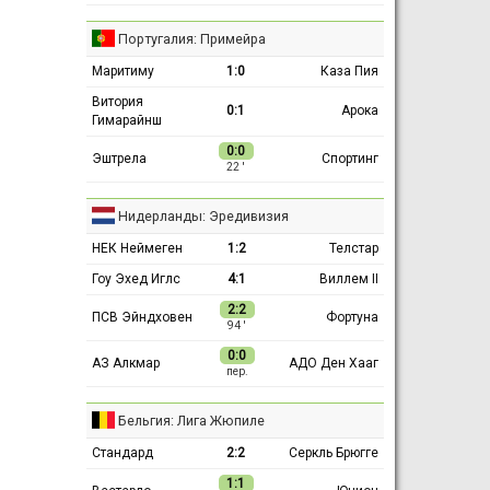
Португалия: Примейра
Маритиму
1:0
Каза Пия
Витория
0:1
Арока
Гимарайнш
0:0
Эштрела
Спортинг
22 ′
Нидерланды: Эредивизия
НЕК Неймеген
1:2
Телстар
Гоу Эхед Иглс
4:1
Виллем II
2:2
ПСВ Эйндховен
Фортуна
94 ′
0:0
АЗ Алкмар
АДО Ден Хааг
пер.
Бельгия: Лига Жюпиле
Стандард
2:2
Серкль Брюгге
1:1