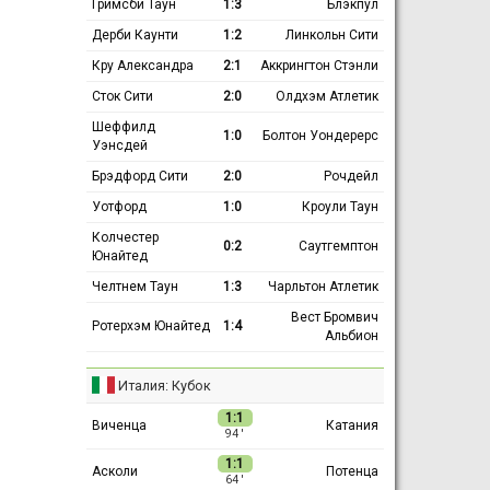
Гримсби Таун
1:3
Блэкпул
Дерби Каунти
1:2
Линкольн Сити
Кру Александра
2:1
Аккрингтон Стэнли
Сток Сити
2:0
Олдхэм Атлетик
Шеффилд
1:0
Болтон Уондерерс
Уэнсдей
Брэдфорд Сити
2:0
Рочдейл
Уотфорд
1:0
Кроули Таун
Колчестер
0:2
Саутгемптон
Юнайтед
Челтнем Таун
1:3
Чарльтон Атлетик
Вест Бромвич
Ротерхэм Юнайтед
1:4
Альбион
Италия: Кубок
1:1
Виченца
Катания
94 ′
1:1
Асколи
Потенца
64 ′