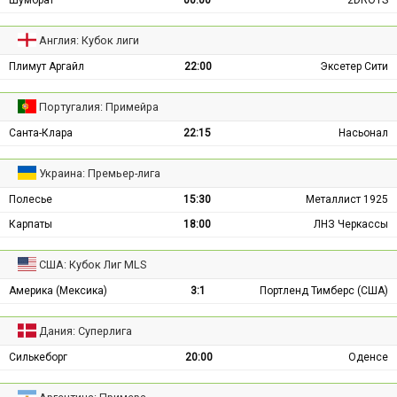
Шумбрат
00:00
2DROTS
Англия: Кубок лиги
Плимут Аргайл
22:00
Эксетер Сити
Португалия: Примейра
Санта-Клара
22:15
Насьонал
Украина: Премьер-лига
Полесье
15:30
Металлист 1925
Карпаты
18:00
ЛНЗ Черкассы
США: Кубок Лиг MLS
Америка (Мексика)
3:1
Портленд Тимберс (США)
Дания: Суперлига
Силькеборг
20:00
Оденсе