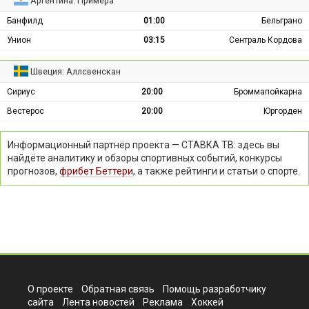
Аргентина: Примера
Банфилд
01:00
Бельграно
Унион
03:15
Сентраль Кордова
Швеция: Аллсвенскан
Сириус
20:00
Броммапойкарна
Вестерос
20:00
Юргорден
Информационный партнёр проекта — СТАВКА ТВ: здесь вы
найдёте аналитику и обзоры спортивных событий, конкурсы
прогнозов,
фрибет Беттери
, а также рейтинги и статьи о спорте.
О проекте
Обратная связь
Помощь разработчику
сайта
Лента новостей
Реклама
Хоккей