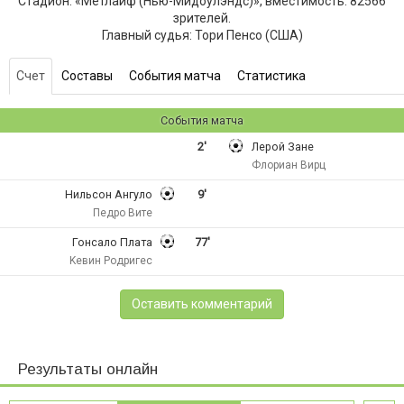
Стадион: «Метлайф (Нью-Мидоулэндс)», вместимость: 82566
зрителей.
Главный судья: Тори Пенсо (США)
Счет
Составы
События матча
Статистика
События матча
2'
Лерой Зане
Флориан Вирц
Нильсон Ангуло
9'
Педро Вите
Гонсало Плата
77'
Kевин Родригес
Оставить комментарий
Результаты онлайн