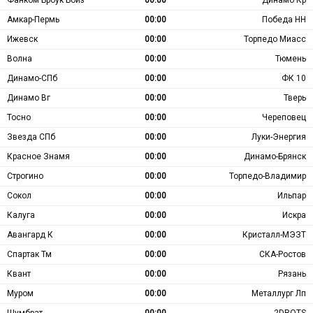
Фанком Броук Бойз
00:00
Динамо Кр
Амкар-Пермь
00:00
Победа НН
Ижевск
00:00
Торпедо Миасс
Волна
00:00
Тюмень
Динамо-СПб
00:00
ФК 10
Динамо Вг
00:00
Тверь
Тосно
00:00
Череповец
Звезда СПб
00:00
Луки-Энергия
Красное Знамя
00:00
Динамо-Брянск
Строгино
00:00
Торпедо-Владимир
Сокол
00:00
Ильпар
Калуга
00:00
Искра
Авангард К
00:00
Кристалл-МЭЗТ
Спартак Тм
00:00
СКА-Ростов
Квант
00:00
Рязань
Муром
00:00
Металлург Лп