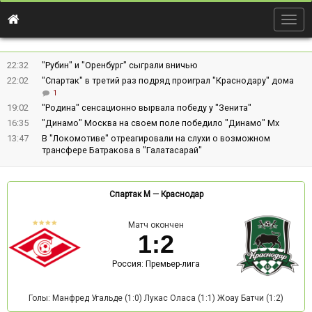
Togg
navig
22:32
"Рубин" и "Оренбург" сыграли вничью
22:02
"Спартак" в третий раз подряд проиграл "Краснодару" дома
1
19:02
"Родина" сенсационно вырвала победу у "Зенита"
16:35
"Динамо" Москва на своем поле победило "Динамо" Мх
13:47
В "Локомотиве" отреагировали на слухи о возможном
трансфере Батракова в "Галатасарай"
Спартак М
—
Краснодар
Матч окончен
1
:
2
Россия: Премьер-лига
Голы: Манфред Угальде (1:0) Лукас Оласа (1:1) Жоау Батчи (1:2)