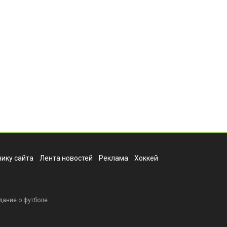
ику сайта
Лента новостей
Реклама
Хоккей
дание о футболе