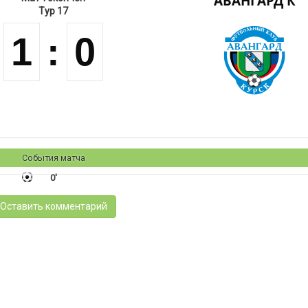
АВАНГАРД К
Тур 17
1
:
0
События матча
0'
Оставить комментарий