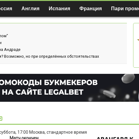
оссия
Англия
Испания
Франция
Пари пром
лом"
и
ина Андраде
м? Возможно, но при определённых обстоятельствах
 суббота, 17:00 Москва, стандартное время
Матч окончен