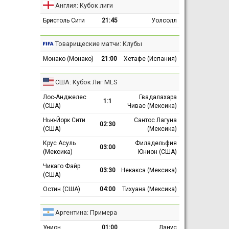
Англия: Кубок лиги
Бристоль Сити
21:45
Уолсолл
Товарищеские матчи: Клубы
Монако (Монако)
21:00
Хетафе (Испания)
США: Кубок Лиг MLS
Лос-Анджелес
Гвадалахара
1:1
(США)
Чивас (Мексика)
Нью-Йорк Сити
Сантос Лагуна
02:30
(США)
(Мексика)
Крус Асуль
Филадельфия
03:00
(Мексика)
Юнион (США)
Чикаго Файр
03:30
Некакса (Мексика)
(США)
Остин (США)
04:00
Тихуана (Мексика)
Аргентина: Примера
Унион
01:00
Ланус