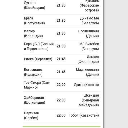
Рунавик
Лугано
21:30
(Фарерские
(Швейцария)
острова)
Брага
Динамо Мн
21:30
(Португалия)
(Беларусь)
Валюр
Норшелланн
21:30
(Исландия)
(Дания)
Борац Б-Л (Босния
МЛ Витебск
21:30
и Герцеговина)
(Беларусь)
Ильвес
Риека (Хорватия)
21:45
(Финляндия)
Богемианс
Мидтьюлланн
21:45
(Ирландия)
(Дания)
Тре Фиори (Сан-
22:00
Дрита (Косово)
Марино)
Шкендия
Хайберниан
22:00
(Северная
(Шотландия)
Македония)
Партизан
22:00
Тобол (Казахстан)
(Сербия)