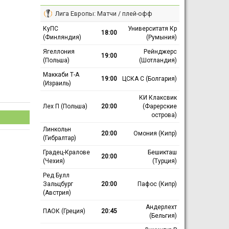
Лига Европы: Матчи / плей-офф
КуПС
Университатя Кр
18:00
(Финляндия)
(Румыния)
Ягеллония
Рейнджерс
19:00
(Польша)
(Шотландия)
Маккаби Т-А
19:00
ЦСКА С (Болгария)
(Израиль)
КИ Клаксвик
Лех П (Польша)
20:00
(Фарерские
острова)
Линкольн
20:00
Омония (Кипр)
(Гибралтар)
Градец-Кралове
Бешикташ
20:00
(Чехия)
(Турция)
Ред Булл
Зальцбург
20:00
Пафос (Кипр)
(Австрия)
Андерлехт
ПАОК (Греция)
20:45
(Бельгия)