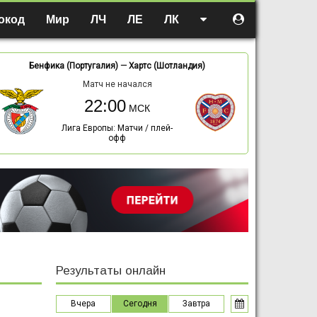
окод
Мир
ЛЧ
ЛЕ
ЛК
Бенфика (Португалия)
—
Хартс (Шотландия)
Матч не начался
22:00
Лига Европы: Матчи / плей-
офф
Результаты онлайн
Вчера
Сегодня
Завтра