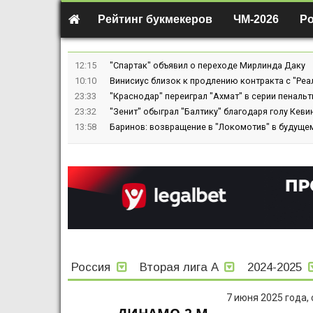
Рейтинг букмекеров
ЧМ-2026
Р
12:15
"Спартак" объявил о переходе Мирлинда Даку
10:10
Винисиус близок к продлению контракта с "Реа
23:33
"Краснодар" переиграл "Ахмат" в серии пенальт
23:32
"Зенит" обыграл "Балтику" благодаря голу Кев
13:58
Баринов: возвращение в "Локомотив" в будуще
Россия
Вторая лига А
2024-2025
7 июня 2025 года,