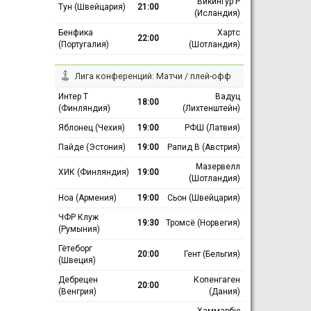
Викингур Р
Тун (Швейцария)
21:00
(Исландия)
Бенфика
Хартс
22:00
(Португалия)
(Шотландия)
Лига конференций: Матчи / плей-офф
Интер Т
Вадуц
18:00
(Финляндия)
(Лихтенштейн)
Яблонец (Чехия)
19:00
РФШ (Латвия)
Пайде (Эстония)
19:00
Рапид В (Австрия)
Мазервелл
ХИК (Финляндия)
19:00
(Шотландия)
Ноа (Армения)
19:00
Сьон (Швейцария)
ЧФР Клуж
19:30
Тромсё (Норвегия)
(Румыния)
Гётеборг
20:00
Гент (Бельгия)
(Швеция)
Дебрецен
Копенгаген
20:00
(Венгрия)
(Дания)
Хаммарбю