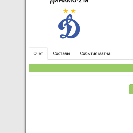
ДИНАМО-2 М
Счет
Составы
События матча