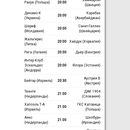
Ракув (Польша)
20:00
(Швеция)
Динамо К
Карабах
20:00
(Украина)
(Азербайджан)
Шериф
Санкт-Галлен
20:00
(Молдавия)
(Швейцария)
Жальгирис
20:00
Хайдук (Хорватия)
(Литва)
Рига (Латвия)
20:00
Дьёр (Венгрия)
Интер Клуб
Эскальдес
20:00
Флора (Эстония)
(Андорра)
Аустрия В
Бейтар (Израиль)
20:30
(Австрия)
Твенте
ДАК 1904
21:00
(Нидерланды)
(Словакия)
Хапоэль Т-А
ГКС Катовице
21:00
(Израиль)
(Польша)
Аякс
Шелбурн
21:00
(Нидерланды)
(Ирландия)