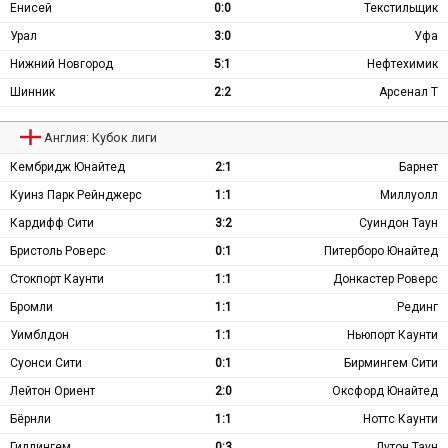
Енисей
0:0
Текстильщик
Урал
3:0
Уфа
Нижний Новгород
5:1
Нефтехимик
Шинник
2:2
Арсенал Т
Англия: Кубок лиги
Кембридж Юнайтед
2:1
Барнет
Куинз Парк Рейнджерс
1:1
Миллуолл
Кардифф Сити
3:2
Суиндон Таун
Бристоль Роверс
0:1
Питерборо Юнайтед
Стокпорт Каунти
1:1
Донкастер Роверс
Бромли
1:1
Рединг
Уимблдон
1:1
Ньюпорт Каунти
Суонси Сити
0:1
Бирмингем Сити
Лейтон Ориент
2:0
Оксфорд Юнайтед
Бёрнли
1:1
Ноттс Каунти
Гиллингем
0:3
Лутон Таун