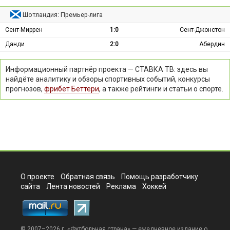
Шотландия: Премьер-лига
Сент-Миррен
1:0
Сент-Джонстон
Данди
2:0
Абердин
Информационный партнёр проекта — СТАВКА ТВ: здесь вы
найдёте аналитику и обзоры спортивных событий, конкурсы
прогнозов,
фрибет Беттери
, а также рейтинги и статьи о спорте.
О проекте
Обратная связь
Помощь разработчику
сайта
Лента новостей
Реклама
Хоккей
© 2007–2026 г. «
Футбольная страна
» — ежедневное издание о