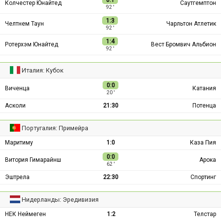
Колчестер Юнайтед
Саутгемптон
92 ′
1:3
Челтнем Таун
Чарльтон Атлетик
92 ′
1:4
Ротерхэм Юнайтед
Вест Бромвич Альбион
92 ′
Италия: Кубок
0:0
Виченца
Катания
20 ′
Асколи
21:30
Потенца
Португалия: Примейра
Маритиму
1:0
Каза Пия
0:0
Витория Гимарайнш
Арока
62 ′
Эштрела
22:30
Спортинг
Нидерланды: Эредивизия
НЕК Неймеген
1:2
Телстар