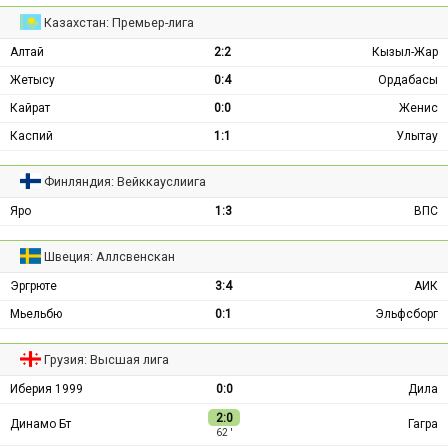
Казахстан: Премьер-лига
Алтай
2:2
Кызыл-Жар
Жетысу
0:4
Ордабасы
Кайрат
0:0
Женис
Каспий
1:1
Улытау
Финляндия: Вейккауслиига
Яро
1:3
ВПС
Швеция: Аллсвенскан
Эргрюте
3:4
АИК
Мьельбю
0:1
Эльфсборг
Грузия: Высшая лига
Иберия 1999
0:0
Дила
2:0
Динамо Бт
Гагра
62 ′