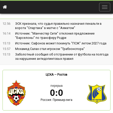
Togg
navig
12:56
ЭСК признала, что судья правильно назначил пенальти в
ворота "Спартака" в матче с "Ахматом"
16:14
Источник: "Манчестер Сити" отклонил предложение
"Барселоны" по трансферу Родри
15:13
Источник: Сафонов может покинуть "ПСЖ" летом 2027 года
15:57
Мохамед Салах стал игроком "Трабзонспора"
15:13
Заболотный сообщил об отстранении от футбола на полгода
за нарушение антидопинговых правил
ЦСКА
—
Ростов
перерыв
0
:
0
Россия: Премьер-лига