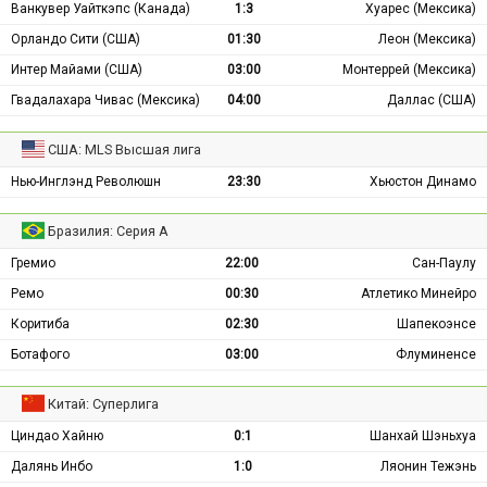
Ванкувер Уайткэпс (Канада)
1:3
Хуарес (Мексика)
Орландо Сити (США)
01:30
Леон (Мексика)
Интер Майами (США)
03:00
Монтеррей (Мексика)
Гвадалахара Чивас (Мексика)
04:00
Даллас (США)
США: MLS Высшая лига
Нью-Инглэнд Революшн
23:30
Хьюстон Динамо
Бразилия: Серия А
Гремио
22:00
Сан-Паулу
Ремо
00:30
Атлетико Минейро
Коритиба
02:30
Шапекоэнсе
Ботафого
03:00
Флуминенсе
Китай: Суперлига
Циндао Хайню
0:1
Шанхай Шэньхуа
Далянь Инбо
1:0
Ляонин Тежэнь