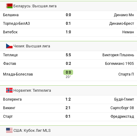
Беларусь: Высшая лига
Белшина
0:0
Динамо Мн
Торпедо-БелАЗ
0:1
Динамо-Брест
Витебск
1:0
Неман
Чехия: Высшая лига
Теплице
5:5
Виктория Пльзень
Фастав
0:2
Богемианс 1905
0:0
Млада-Болеслав
Спарта П
20 ′
Норвегия: Типпелига
Волеренга
1:2
Будё-Глимт
Викинг
2:1
Сарпсборг 08
Старт
0:1
Фредрикстад
США: Кубок Лиг MLS