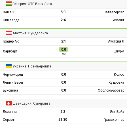
Венгрия: ОТР Банк Лига
Вашаш
5:0
Залаэгерсег
Кишварда
2:4
Уйпешт
Австрия: Бундеслига
Грацер АК
2:1
Аустрия Л
0:0
Хартберг
Штурм
пер.
Украина: Премьер-лига
Черноморец
0:0
Колос
Левый Берег
0:0
Кудровка
Буковина
0:0
Оболонь-Бровар
Швейцария: Суперлига
Лозанна
2:2
Янг Бойз
Серветт
21:30
Грассхоппер