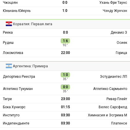
Чжэцзян
0:0
Ухань Фри Таунс
Юньнань Юйкунь
1:0
Чэнду Жунчэн
Хорватия: Первая лига
Риека
0:0
Динамо З
1:6
Рудеш
Осиек
92 ′
Локомотива
22:00
Горица
Аргентина: Примера
1:0
Депортиво Риестра
Эстудиантес ЛП
35 ′
0:0
Атлетико Тукуман
Атлетико Сармьенто
35 ′
Тигре
23:00
Ривер Плейт
Бока Хуниорс
01:15
Велес Сарсфилд
Институто
03:30
Химнасия и Эсгрима М
Индепендьенте
03:30
Платенсе