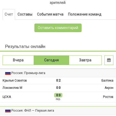
зрителей.
Счет
Составы
События матча
Положение команд
Оставить комментарий
Результаты онлайн
Вчера
Сегодня
Завтра
Россия: Премьер-лига
Крылья Советов
0:2
Балтика
Локомотив М
0:0
Акрон
0:0
ЦСКА
Ростов
пер.
Россия: ФНЛ — Первая лига