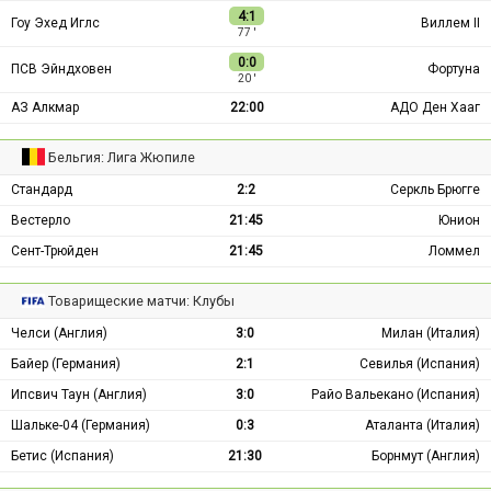
4:1
Гоу Эхед Иглс
Виллем II
77 ′
0:0
ПСВ Эйндховен
Фортуна
20 ′
АЗ Алкмар
22:00
АДО Ден Хааг
Бельгия: Лига Жюпиле
Стандард
2:2
Серкль Брюгге
Вестерло
21:45
Юнион
Сент-Трюйден
21:45
Ломмел
Товарищеские матчи: Клубы
Челси (Англия)
3:0
Милан (Италия)
Байер (Германия)
2:1
Севилья (Испания)
Ипсвич Таун (Англия)
3:0
Райо Вальекано (Испания)
Шальке-04 (Германия)
0:3
Аталанта (Италия)
Бетис (Испания)
21:30
Борнмут (Англия)