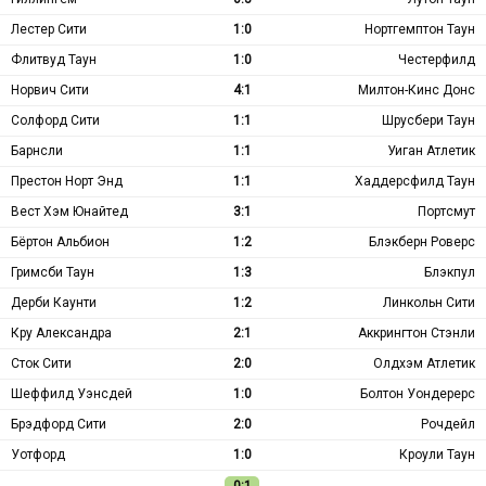
Лестер Сити
1:0
Нортгемптон Таун
Флитвуд Таун
1:0
Честерфилд
Норвич Сити
4:1
Милтон-Кинс Донс
Солфорд Сити
1:1
Шрусбери Таун
Барнсли
1:1
Уиган Атлетик
Престон Норт Энд
1:1
Хаддерсфилд Таун
Вест Хэм Юнайтед
3:1
Портсмут
Бёртон Альбион
1:2
Блэкберн Роверс
Гримсби Таун
1:3
Блэкпул
Дерби Каунти
1:2
Линкольн Сити
Кру Александра
2:1
Аккрингтон Стэнли
Сток Сити
2:0
Олдхэм Атлетик
Шеффилд Уэнсдей
1:0
Болтон Уондерерс
Брэдфорд Сити
2:0
Рочдейл
Уотфорд
1:0
Кроули Таун
0:1