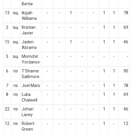
Bertie
13
зщ
Ikyjah
-
-
1
-
-
1
1
78
Williams
2
зщ
Kristian
-
-
-
-
-
1
1
69
Javier
15
зщ
Jaden
-
-
1
-
-
1
1
46
Abrams
5
зщ
Momchil
-
-
-
-
-
-
-
-
Yordanov
6
пз
T'Sharne
-
-
-
-
-
1
1
90
Gallimore
7
пз
Joel Mars
-
-
-
-
-
1
1
78
8
пз
Luka
-
-
-
-
-
1
1
69
Chalwell
22
пз
Johari
-
-
-
-
-
1
1
46
Lacey
12
пз
Robert
-
-
-
-
-
1
-
12
Green