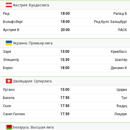
Австрия: Бундеслига
Рид
18:00
Рапид В
Вольфсберг
18:00
Ред Булл Зальцбург
Аустрия В
20:00
ЛАСК
Украина: Премьер-лига
Заря
13:00
Кривбасс
Эпицентр
15:30
Шахтёр
Верес
18:00
Динамо К
Швейцария: Суперлига
Лугано
15:00
Цюрих
Базель
17:30
Тун
Сьон
17:30
Вадуц
Санкт-Галлен
17:30
Люцерн
Беларусь: Высшая лига