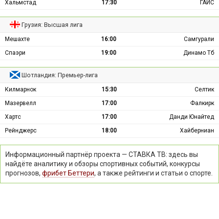
Хальмстад
17:30
ГАИС
Грузия: Высшая лига
Мешахте
16:00
Самгурали
Спаэри
19:00
Динамо Тб
Шотландия: Премьер-лига
Килмарнок
15:30
Селтик
Мазервелл
17:00
Фалкирк
Хартс
17:00
Данди Юнайтед
Рейнджерс
18:00
Хайберниан
Информационный партнёр проекта — СТАВКА ТВ: здесь вы
найдёте аналитику и обзоры спортивных событий, конкурсы
прогнозов,
фрибет Беттери
, а также рейтинги и статьи о спорте.