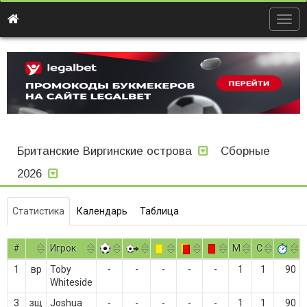
Togg
navig
Британские Виргинские острова
Сборные
2026
Статистика
Календарь
Таблица
#
Игрок
M
С
1
вр
Toby
-
-
-
-
-
1
1
90
Whiteside
3
зщ
Joshua
-
-
-
-
-
1
1
90