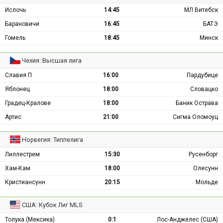
Ислочь
14:45
МЛ Витебск
Барановичи
16:45
БАТЭ
Гомель
18:45
Минск
Чехия: Высшая лига
Славия П
16:00
Пардубице
Яблонец
18:00
Словацко
Градец-Кралове
18:00
Баник Острава
Артис
21:00
Сигма Оломоуц
Норвегия: Типпелига
Лиллестрем
15:30
Русенборг
Хам-Кам
18:00
Олесунн
Кристиансунн
20:15
Мольде
США: Кубок Лиг MLS
Толука (Мексика)
0:1
Лос-Анджелес (США)