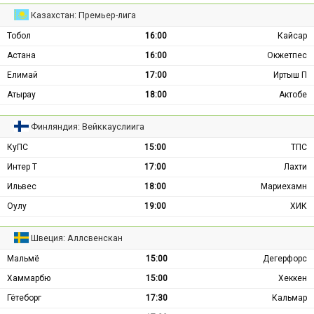
Казахстан: Премьер-лига
Тобол
16:00
Кайсар
Астана
16:00
Окжетпес
Елимай
17:00
Иртыш П
Атырау
18:00
Актобе
Финляндия: Вейккауслиига
КуПС
15:00
ТПС
Интер Т
17:00
Лахти
Ильвес
18:00
Мариехамн
Оулу
19:00
ХИК
Швеция: Аллсвенскан
Мальмё
15:00
Дегерфорс
Хаммарбю
15:00
Хеккен
Гётеборг
17:30
Кальмар