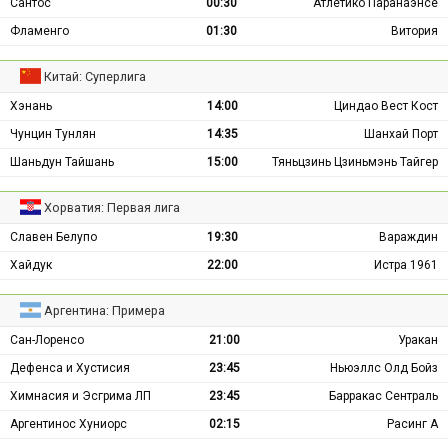
Сантос
00:30
Атлетико Паранаэнсе
Фламенго
01:30
Витория
Китай: Суперлига
Хэнань
14:00
Циндао Вест Кост
Чунцин Тунлян
14:35
Шанхай Порт
Шаньдун Тайшань
15:00
Тяньцзинь Цзиньмэнь Тайгер
Хорватия: Первая лига
Славен Белупо
19:30
Вараждин
Хайдук
22:00
Истра 1961
Аргентина: Примера
Сан-Лоренсо
21:00
Уракан
Дефенса и Хустисия
23:45
Ньюэллс Олд Бойз
Химнасия и Эсгрима ЛП
23:45
Барракас Сентраль
Аргентинос Хуниорс
02:15
Расинг А