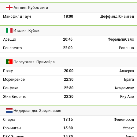
Англия: Кубок лиги
Мэнсфилд Таун
18:00
Шеффилд Юнайтед
Италия: Кубок
Ареццо
20:45
ФеральпиСало
Беневенто
22:00
Равенна
Португалия: Примейра
Порту
20:00
Алверка
Морейренсе
22:30
Брага
Бенфика
22:30
Академику
Жил Висенте
22:30
Риу Аве
Нидерланды: Эредивизия
Спарта
13:15
Фейеноорд
Гронинген
15:30
Утрехт
ПЕК Зволле
15:30
Аякс