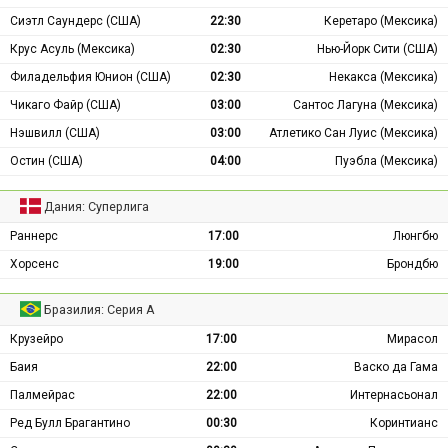
Сиэтл Саундерс (США)
22:30
Керетаро (Мексика)
Крус Асуль (Мексика)
02:30
Нью-Йорк Сити (США)
Филадельфия Юнион (США)
02:30
Некакса (Мексика)
Чикаго Файр (США)
03:00
Сантос Лагуна (Мексика)
Нэшвилл (США)
03:00
Атлетико Сан Луис (Мексика)
Остин (США)
04:00
Пуэбла (Мексика)
Дания: Суперлига
Раннерс
17:00
Люнгбю
Хорсенс
19:00
Брондбю
Бразилия: Серия А
Крузейро
17:00
Мирасол
Баия
22:00
Васко да Гама
Палмейрас
22:00
Интернасьонал
Ред Булл Брагантино
00:30
Коринтианс