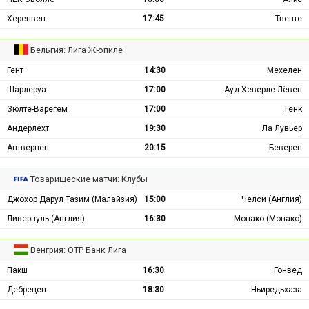
Херенвен
17:45
Твенте
Бельгия: Лига Жюпиле
Гент
14:30
Мехелен
Шарлеруа
17:00
Ауд-Хеверле Лёвен
Зюлте-Варегем
17:00
Генк
Андерлехт
19:30
Ла Лувьер
Антверпен
20:15
Беверен
Товарищеские матчи: Клубы
Джохор Дарул Тазим (Малайзия)
15:00
Челси (Англия)
Ливерпуль (Англия)
16:30
Монако (Монако)
Венгрия: ОТР Банк Лига
Пакш
16:30
Гонвед
Дебрецен
18:30
Ньиредьхаза