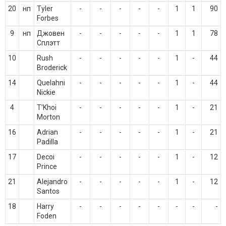
20
нп
Tyler
-
-
-
-
-
1
1
90
Forbes
9
нп
Джовен
-
-
-
-
-
1
1
78
Сплэтт
10
Rush
-
-
-
-
-
1
-
44
Broderick
14
Quelahni
-
-
-
-
-
1
-
44
Nickie
4
T'Khoi
-
-
-
-
-
1
-
21
Morton
16
Adrian
-
-
-
-
-
1
-
21
Padilla
17
Decoi
-
-
-
-
-
1
-
12
Prince
21
Alejandro
-
-
-
-
-
1
-
12
Santos
18
Harry
-
-
-
-
-
-
-
-
Foden