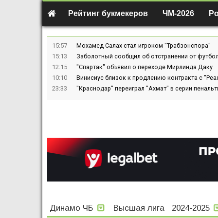
Рейтинг букмекеров
ЧМ-2026
Р
15:57
Мохамед Салах стал игроком "Трабзонспора"
15:13
Заболотный сообщил об отстранении от футбол
12:15
"Спартак" объявил о переходе Мирлинда Даку
10:10
Винисиус близок к продлению контракта с "Реа
23:33
"Краснодар" переиграл "Ахмат" в серии пенальт
Динамо ЧБ
Высшая лига
2024-2025