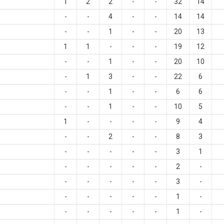
1
2
2
-
-
32
14
-
-
4
-
-
14
14
-
-
1
-
-
20
13
1
1
-
-
-
19
12
-
-
1
-
-
20
10
-
1
3
-
-
22
6
-
-
1
-
-
6
6
-
-
1
-
-
10
5
1
-
-
-
-
9
4
-
-
2
-
-
8
3
-
-
-
-
-
3
1
-
-
-
-
-
2
-
-
-
-
-
-
3
-
-
-
-
-
-
1
-
-
-
-
-
-
1
-