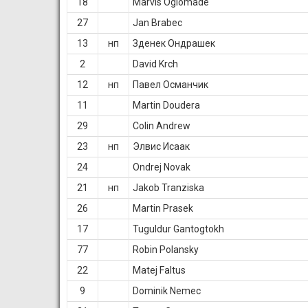
18
Marvis Ogiomade
27
Jan Brabec
13
нп
Зденек Ондрашек
2
David Krch
12
нп
Павел Османчик
11
Martin Doudera
29
Colin Andrew
23
нп
Элвис Исаак
24
Ondrej Novak
21
нп
Jakob Tranziska
26
Martin Prasek
17
Tuguldur Gantogtokh
77
Robin Polansky
22
Matej Faltus
9
Dominik Nemec