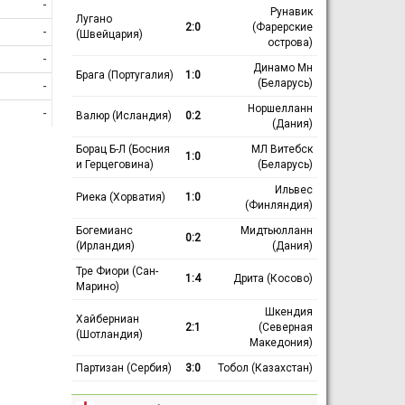
-
Рунавик
Лугано
2:0
(Фарерские
-
(Швейцария)
острова)
-
Динамо Мн
Брага (Португалия)
1:0
(Беларусь)
-
Норшелланн
-
Валюр (Исландия)
0:2
(Дания)
Борац Б-Л (Босния
МЛ Витебск
1:0
и Герцеговина)
(Беларусь)
Ильвес
Риека (Хорватия)
1:0
(Финляндия)
Богемианс
Мидтьюлланн
0:2
(Ирландия)
(Дания)
Тре Фиори (Сан-
1:4
Дрита (Косово)
Марино)
Шкендия
Хайберниан
2:1
(Северная
(Шотландия)
Македония)
Партизан (Сербия)
3:0
Тобол (Казахстан)