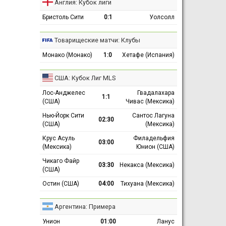
Англия: Кубок лиги
Бристоль Сити
0:1
Уолсолл
Товарищеские матчи: Клубы
Монако (Монако)
1:0
Хетафе (Испания)
США: Кубок Лиг MLS
Лос-Анджелес
Гвадалахара
1:1
(США)
Чивас (Мексика)
Нью-Йорк Сити
Сантос Лагуна
02:30
(США)
(Мексика)
Крус Асуль
Филадельфия
03:00
(Мексика)
Юнион (США)
Чикаго Файр
03:30
Некакса (Мексика)
(США)
Остин (США)
04:00
Тихуана (Мексика)
Аргентина: Примера
Унион
01:00
Ланус