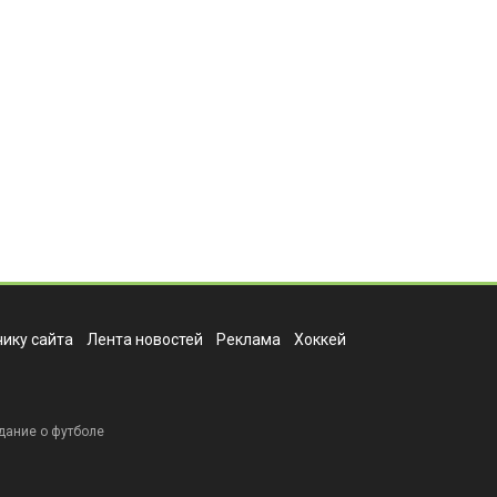
ику сайта
Лента новостей
Реклама
Хоккей
дание о футболе