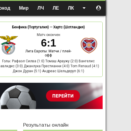
окод
Мир
ЛЧ
ЛЕ
ЛК
Бенфика (Португалия)
—
Хартс (Шотландия)
Матч окончен
6
:
1
Лига Европы: Матчи / плей-
офф
Голы: Рафаэл Силва (1:0) Томаш Араужу (2:0) Вангелис
авлидис (3:0) Джанлука Престианни (4:0) Tom Renaud (4:1)
Джон Дуран (5:1) Андреас Шельдеруп (6:1)
Результаты онлайн