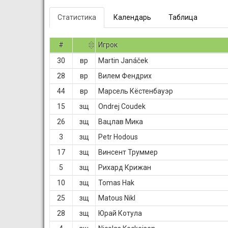
Статистика
Календарь
Таблица
#
Игрок
30
вр
Martin Janáček
28
вр
Вилем Фендрих
44
вр
Марсель Кёстенбауэр
15
зщ
Ondrej Coudek
26
зщ
Вацлав Мика
3
зщ
Petr Hodous
17
зщ
Винсент Труммер
5
зщ
Рихард Крижан
10
зщ
Tomas Hak
25
зщ
Matous Nikl
28
зщ
Юрай Котула