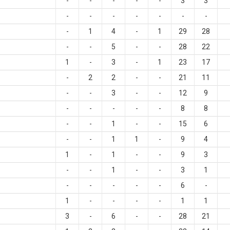
-
-
-
-
-
3
3
-
-
-
-
-
-
-
-
1
4
-
1
29
28
-
-
5
-
-
28
22
1
-
3
-
1
23
17
-
2
2
-
-
21
11
-
-
3
-
-
12
9
-
-
-
-
-
8
8
-
-
1
-
-
15
6
-
-
1
1
-
9
4
1
-
1
-
-
9
3
-
-
1
-
-
3
1
-
-
-
-
-
6
-
1
-
-
-
-
1
1
3
-
6
-
-
28
21