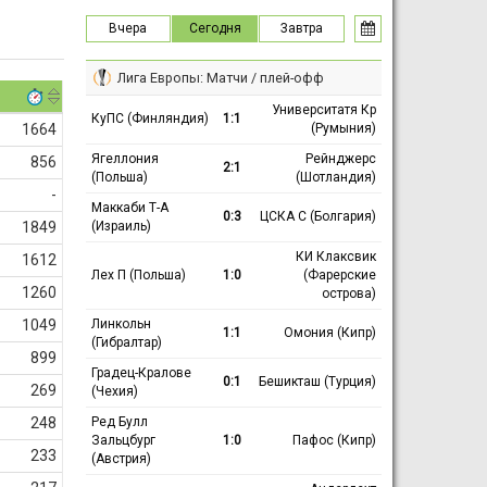
Вчера
Сегодня
Завтра
Лига Европы: Матчи / плей-офф
Университатя Кр
КуПС (Финляндия)
1:1
(Румыния)
1664
Ягеллония
Рейнджерс
856
2:1
(Польша)
(Шотландия)
-
Маккаби Т-А
0:3
ЦСКА С (Болгария)
(Израиль)
1849
КИ Клаксвик
1612
Лех П (Польша)
1:0
(Фарерские
1260
острова)
Линкольн
1049
1:1
Омония (Кипр)
(Гибралтар)
899
Градец-Кралове
0:1
Бешикташ (Турция)
269
(Чехия)
Ред Булл
248
Зальцбург
1:0
Пафос (Кипр)
233
(Австрия)