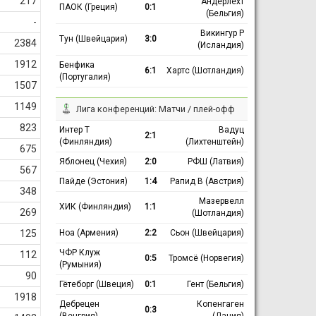
217
Андерлехт
ПАОК (Греция)
0:1
(Бельгия)
-
Викингур Р
Тун (Швейцария)
3:0
2384
(Исландия)
1912
Бенфика
6:1
Хартс (Шотландия)
(Португалия)
1507
1149
Лига конференций: Матчи / плей-офф
823
Интер Т
Вадуц
2:1
(Финляндия)
(Лихтенштейн)
675
Яблонец (Чехия)
2:0
РФШ (Латвия)
567
Пайде (Эстония)
1:4
Рапид В (Австрия)
348
Мазервелл
ХИК (Финляндия)
1:1
269
(Шотландия)
Ноа (Армения)
2:2
Сьон (Швейцария)
125
ЧФР Клуж
112
0:5
Тромсё (Норвегия)
(Румыния)
90
Гётеборг (Швеция)
0:1
Гент (Бельгия)
1918
Дебрецен
Копенгаген
0:3
(Венгрия)
(Дания)