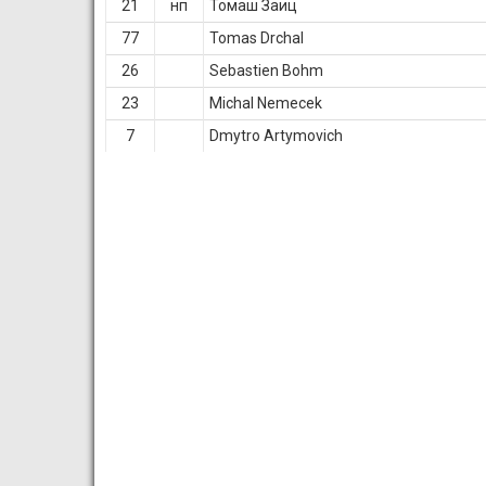
21
нп
Томаш Заиц
77
Tomas Drchal
26
Sebastien Bohm
23
Michal Nemecek
7
Dmytro Artymovich