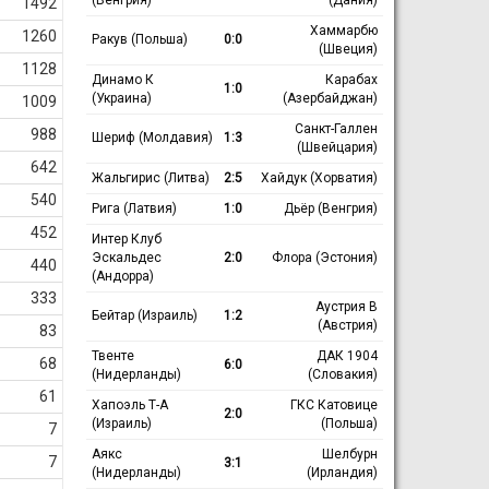
1492
Хаммарбю
1260
Ракув (Польша)
0:0
(Швеция)
1128
Динамо К
Карабах
1:0
(Украина)
(Азербайджан)
1009
Санкт-Галлен
988
Шериф (Молдавия)
1:3
(Швейцария)
642
Жальгирис (Литва)
2:5
Хайдук (Хорватия)
540
Рига (Латвия)
1:0
Дьёр (Венгрия)
452
Интер Клуб
Эскальдес
2:0
Флора (Эстония)
440
(Андорра)
333
Аустрия В
Бейтар (Израиль)
1:2
(Австрия)
83
Твенте
ДАК 1904
68
6:0
(Нидерланды)
(Словакия)
61
Хапоэль Т-А
ГКС Катовице
2:0
(Израиль)
(Польша)
7
Аякс
Шелбурн
7
3:1
(Нидерланды)
(Ирландия)