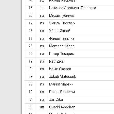
4
зщ
Nicolas Keckeisen
16
зщ
Николас Эсекьель Горосито
20
пз
Михал Губинек
12
пз
Эмиль Тисхлер
45
пз
Убонг Экпай
11
пз
Филип Гавелка
25
пз
Mamadou Kone
22
пз
Петер Пекарик
19
пз
Petr Zika
9
пз
Иржи Скалак
23
пз
Jakub Matousek
77
пз
Майкл Мартин
19
пз
Райан Бербери
7
пз
Jan Zika
8
нп
Quadri Adediran