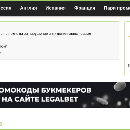
оссия
Англия
Испания
Франция
Пари пром
а на полгода за нарушение антидопинговых правил
лом"
и
П