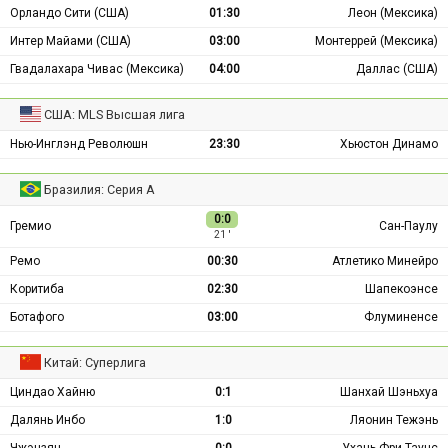
Орландо Сити (США)
01:30
Леон (Мексика)
Интер Майами (США)
03:00
Монтеррей (Мексика)
Гвадалахара Чивас (Мексика)
04:00
Даллас (США)
США: MLS Высшая лига
Нью-Инглэнд Революшн
23:30
Хьюстон Динамо
Бразилия: Серия А
0:0
Гремио
Сан-Паулу
21 ′
Ремо
00:30
Атлетико Минейро
Коритиба
02:30
Шапекоэнсе
Ботафого
03:00
Флуминенсе
Китай: Суперлига
Циндао Хайню
0:1
Шанхай Шэньхуа
Далянь Инбо
1:0
Ляонин Тежэнь