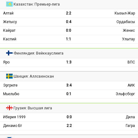
Казахстан: Премьер-лига
Алтай
2:2
Кызыл-Жар
Жетысу
0:4
Ордабасы
Кайрат
0:0
Женис
Каспий
1:1
Улытау
Финляндия: Вейккауслиига
Яро
1:3
ВПС
Швеция: Аллсвенскан
Эргрюте
3:4
АИК
Мьельбю
0:1
Эльфсборг
Грузия: Высшая лига
Иберия 1999
0:0
Дила
Динамо Бт
2:2
Гагра