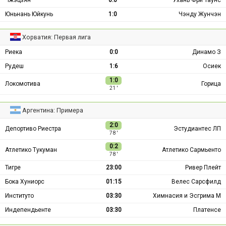
Чжэцзян
0:0
Ухань Фри Таунс
Юньнань Юйкунь
1:0
Чэнду Жунчэн
Хорватия: Первая лига
Риека
0:0
Динамо З
Рудеш
1:6
Осиек
1:0
Локомотива
Горица
21 ′
Аргентина: Примера
2:0
Депортиво Риестра
Эстудиантес ЛП
78 ′
0:2
Атлетико Тукуман
Атлетико Сармьенто
78 ′
Тигре
23:00
Ривер Плейт
Бока Хуниорс
01:15
Велес Сарсфилд
Институто
03:30
Химнасия и Эсгрима М
Индепендьенте
03:30
Платенсе