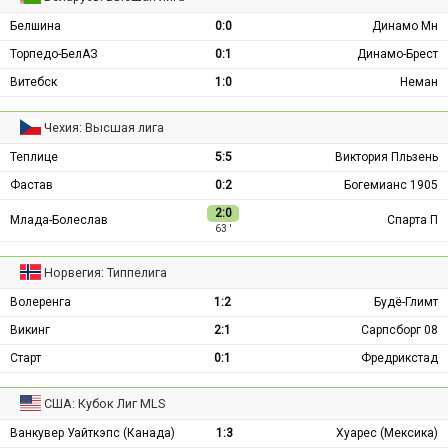
Белшина
0:0
Динамо Мн
Торпедо-БелАЗ
0:1
Динамо-Брест
Витебск
1:0
Неман
Чехия: Высшая лига
Теплице
5:5
Виктория Пльзень
Фастав
0:2
Богемианс 1905
2:0
Млада-Болеслав
Спарта П
63 ′
Норвегия: Типпелига
Волеренга
1:2
Будё-Глимт
Викинг
2:1
Сарпсборг 08
Старт
0:1
Фредрикстад
США: Кубок Лиг MLS
Ванкувер Уайткэпс (Канада)
1:3
Хуарес (Мексика)