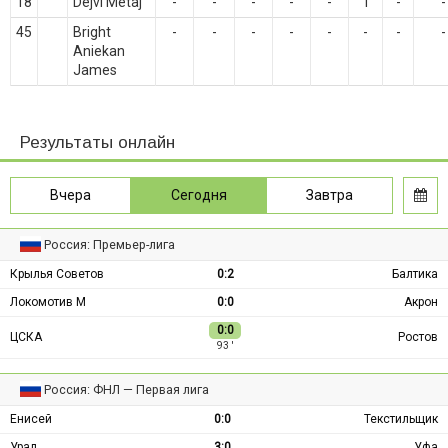
18
Dejvi Metaj
-
-
-
-
-
1
-
-
45
Bright
-
-
-
-
-
-
-
-
Aniekan
James
Результаты онлайн
Вчера
Сегодня
Завтра
Россия: Премьер-лига
Крылья Советов
0:2
Балтика
Локомотив М
0:0
Акрон
0:0
ЦСКА
Ростов
93 ′
Россия: ФНЛ — Первая лига
Енисей
0:0
Текстильщик
Урал
3:0
Уфа