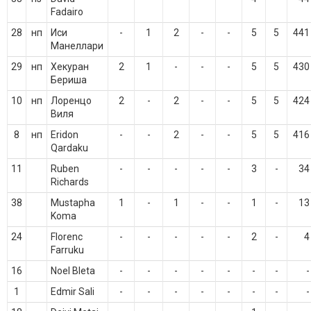
Fadairo
28
нп
Иси
-
1
2
-
-
5
5
441
Манеллари
29
нп
Хекуран
2
1
-
-
-
5
5
430
Бериша
10
нп
Лоренцо
2
-
2
-
-
5
5
424
Виля
8
нп
Eridon
-
-
2
-
-
5
5
416
Qardaku
11
Ruben
-
-
-
-
-
3
-
34
Richards
38
Mustapha
1
-
1
-
-
1
-
13
Koma
24
Florenc
-
-
-
-
-
2
-
4
Farruku
16
Noel Bleta
-
-
-
-
-
-
-
-
1
Edmir Sali
-
-
-
-
-
-
-
-