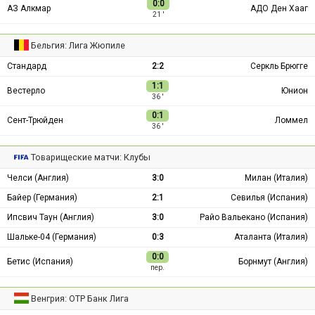
0:0
АЗ Алкмар
АДО Ден Хааг
21 ′
Бельгия: Лига Жюпиле
Стандард
2:2
Серкль Брюгге
1:1
Вестерло
Юнион
36 ′
0:1
Сент-Трюйден
Ломмел
36 ′
Товарищеские матчи: Клубы
Челси (Англия)
3:0
Милан (Италия)
Байер (Германия)
2:1
Севилья (Испания)
Ипсвич Таун (Англия)
3:0
Райо Вальекано (Испания)
Шальке-04 (Германия)
0:3
Аталанта (Италия)
0:0
Бетис (Испания)
Борнмут (Англия)
пер.
Венгрия: ОТР Банк Лига