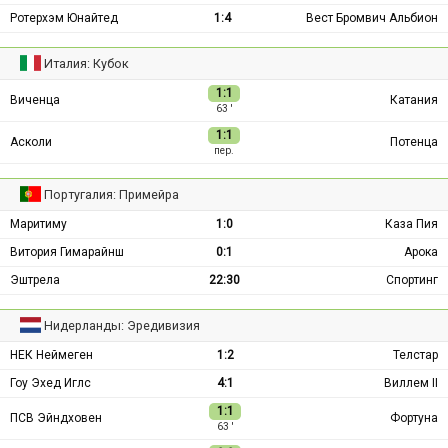
Ротерхэм Юнайтед
1:4
Вест Бромвич Альбион
Италия: Кубок
1:1
Виченца
Катания
63 ′
1:1
Асколи
Потенца
пер.
Португалия: Примейра
Маритиму
1:0
Каза Пия
Витория Гимарайнш
0:1
Арока
Эштрела
22:30
Спортинг
Нидерланды: Эредивизия
НЕК Неймеген
1:2
Телстар
Гоу Эхед Иглс
4:1
Виллем II
1:1
ПСВ Эйндховен
Фортуна
63 ′