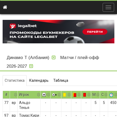
Togg
navig
Динамо Т (Албания)
Матчи / плей-офф
2026-2027
Статистика
Календарь
Таблица
#
Игрок
M
С
77
вр
Альдо
-
-
-
-
-
5
5
450
Текья
97
вр
Томас Кири
-
-
-
-
-
-
-
-