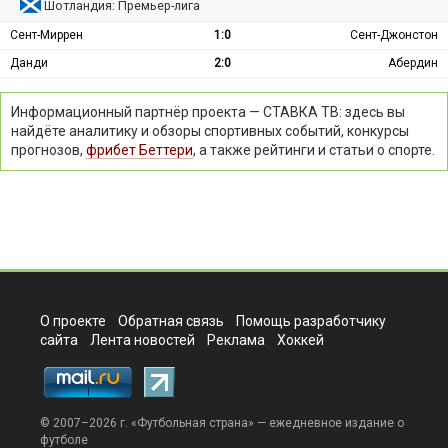
Шотландия: Премьер-лига
Сент-Миррен
1:0
Сент-Джонстон
Данди
2:0
Абердин
Информационный партнёр проекта — СТАВКА ТВ: здесь вы
найдёте аналитику и обзоры спортивных событий, конкурсы
прогнозов,
фрибет Беттери
, а также рейтинги и статьи о спорте.
О проекте
Обратная связь
Помощь разработчику
сайта
Лента новостей
Реклама
Хоккей
© 2007–2026 г. «
Футбольная страна
» — ежедневное издание о
футболе