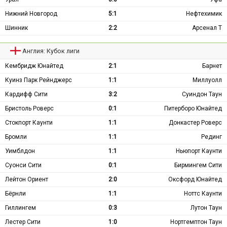
Нижний Новгород
5:1
Нефтехимик
Шинник
2:2
Арсенал Т
Англия: Кубок лиги
Кембридж Юнайтед
2:1
Барнет
Куинз Парк Рейнджерс
1:1
Миллуолл
Кардифф Сити
3:2
Суиндон Таун
Бристоль Роверс
0:1
Питерборо Юнайтед
Стокпорт Каунти
1:1
Донкастер Роверс
Бромли
1:1
Рединг
Уимблдон
1:1
Ньюпорт Каунти
Суонси Сити
0:1
Бирмингем Сити
Лейтон Ориент
2:0
Оксфорд Юнайтед
Бёрнли
1:1
Ноттс Каунти
Гиллингем
0:3
Лутон Таун
Лестер Сити
1:0
Нортгемптон Таун