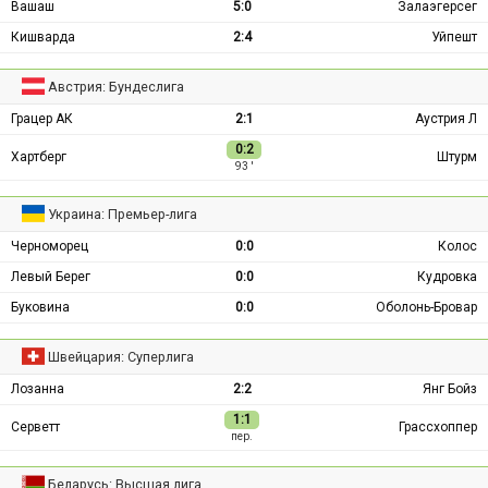
Вашаш
5:0
Залаэгерсег
Кишварда
2:4
Уйпешт
Австрия: Бундеслига
Грацер АК
2:1
Аустрия Л
0:2
Хартберг
Штурм
93 ′
Украина: Премьер-лига
Черноморец
0:0
Колос
Левый Берег
0:0
Кудровка
Буковина
0:0
Оболонь-Бровар
Швейцария: Суперлига
Лозанна
2:2
Янг Бойз
1:1
Серветт
Грассхоппер
пер.
Беларусь: Высшая лига