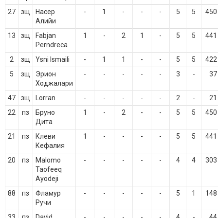
27
зщ
Насер
-
1
-
-
-
5
5
450
Алийи
13
зщ
Fabjan
1
-
2
1
-
5
5
441
Perndreca
2
зщ
Ysni Ismaili
-
1
1
-
-
5
5
422
5
зщ
Эрион
-
-
-
-
-
3
-
37
Ходжалари
47
зщ
Lorran
-
-
-
-
-
2
-
21
22
пз
Бруно
1
-
2
-
-
5
5
450
Дита
21
пз
Клеви
1
-
-
-
-
5
5
441
Кефалия
20
пз
Malomo
-
-
-
-
-
4
4
303
Taofeeq
Ayodeji
88
пз
Фламур
-
-
-
-
-
5
1
148
Ручи
33
пз
David
-
-
-
-
-
4
-
44