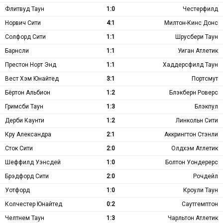
Флитвуд Таун
1:0
Честерфилд
Норвич Сити
4:1
Милтон-Кинс Донс
Солфорд Сити
1:1
Шрусбери Таун
Барнсли
1:1
Уиган Атлетик
Престон Норт Энд
1:1
Хаддерсфилд Таун
Вест Хэм Юнайтед
3:1
Портсмут
Бёртон Альбион
1:2
Блэкберн Роверс
Гримсби Таун
1:3
Блэкпул
Дерби Каунти
1:2
Линкольн Сити
Кру Александра
2:1
Аккрингтон Стэнли
Сток Сити
2:0
Олдхэм Атлетик
Шеффилд Уэнсдей
1:0
Болтон Уондерерс
Брэдфорд Сити
2:0
Рочдейл
Уотфорд
1:0
Кроули Таун
Колчестер Юнайтед
0:2
Саутгемптон
Челтнем Таун
1:3
Чарльтон Атлетик