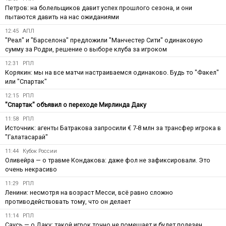
Петров: на болельщиков давит успех прошлого сезона, и они
пытаются давить на нас ожиданиями
12:45
АПЛ
"Реал" и "Барселона" предложили "Манчестер Сити" одинаковую
сумму за Родри, решение о выборе клуба за игроком
12:31
РПЛ
Корякин: мы на все матчи настраиваемся одинаково. Будь то "Факел"
или "Спартак"
12:15
РПЛ
"Спартак" объявил о переходе Мирлинда Даку
11:58
РПЛ
Источник: агенты Батракова запросили € 7-8 млн за трансфер игрока в
"Галатасарай"
11:44
Кубок России
Оливейра — о травме Кондакова: даже фол не зафиксировали. Это
очень некрасиво
11:29
РПЛ
Ленини: несмотря на возраст Месси, всё равно сложно
противодействовать тому, что он делает
11:14
РПЛ
Саусь — о Даку: такой игрок точно не помешает и будет полезен