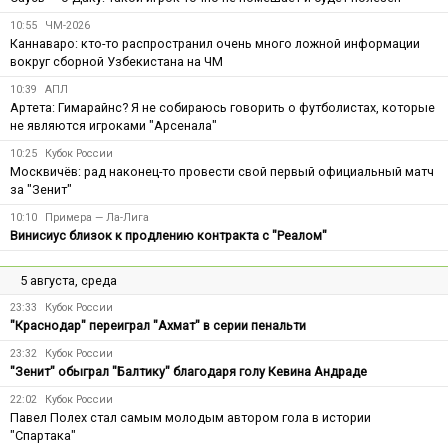
10:55
ЧМ-2026
Каннаваро: кто-то распространил очень много ложной информации
вокруг сборной Узбекистана на ЧМ
10:39
АПЛ
Артета: Гимарайнс? Я не собираюсь говорить о футболистах, которые
не являются игроками "Арсенала"
10:25
Кубок России
Москвичёв: рад наконец-то провести свой первый официальный матч
за "Зенит"
10:10
Примера — Ла-Лига
Винисиус близок к продлению контракта с "Реалом"
5 августа, среда
23:33
Кубок России
"Краснодар" переиграл "Ахмат" в серии пенальти
23:32
Кубок России
"Зенит" обыграл "Балтику" благодаря голу Кевина Андраде
22:02
Кубок России
Павел Полех стал самым молодым автором гола в истории
"Спартака"