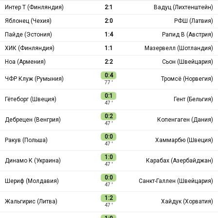
Интер Т (Финляндия)
2:1
Вадуц (Лихтенштейн)
Яблонец (Чехия)
2:0
РФШ (Латвия)
Пайде (Эстония)
1:4
Рапид В (Австрия)
ХИК (Финляндия)
1:1
Мазервелл (Шотландия)
Ноа (Армения)
2:2
Сьон (Швейцария)
0:4
ЧФР Клуж (Румыния)
Тромсё (Норвегия)
77 ′
0:1
Гётеборг (Швеция)
Гент (Бельгия)
47 ′
0:2
Дебрецен (Венгрия)
Копенгаген (Дания)
47 ′
0:0
Ракув (Польша)
Хаммарбю (Швеция)
47 ′
1:0
Динамо К (Украина)
Карабах (Азербайджан)
47 ′
0:0
Шериф (Молдавия)
Санкт-Галлен (Швейцария)
47 ′
1:2
Жальгирис (Литва)
Хайдук (Хорватия)
47 ′