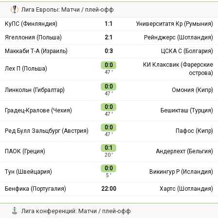
Лига Европы: Матчи / плей-офф
КуПС (Финляндия)
1:1
Университатя Кр (Румыния)
Ягеллония (Польша)
2:1
Рейнджерс (Шотландия)
Маккаби Т-А (Израиль)
0:3
ЦСКА С (Болгария)
КИ Клаксвик (Фарерские
0:0
Лех П (Польша)
острова)
47 ′
0:0
Линкольн (Гибралтар)
Омония (Кипр)
47 ′
0:0
Градец-Кралове (Чехия)
Бешикташ (Турция)
47 ′
0:0
Ред Булл Зальцбург (Австрия)
Пафос (Кипр)
47 ′
0:1
ПАОК (Греция)
Андерлехт (Бельгия)
20 ′
0:0
Тун (Швейцария)
Викингур Р (Исландия)
5 ′
Бенфика (Португалия)
22:00
Хартс (Шотландия)
Лига конференций: Матчи / плей-офф