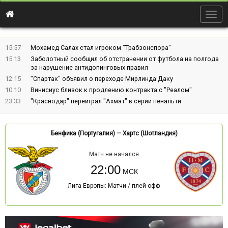
Togg
navig
15:57
Мохамед Салах стал игроком "Трабзонспора"
15:13
Заболотный сообщил об отстранении от футбола на полгода
за нарушение антидопинговых правил
12:15
"Спартак" объявил о переходе Мирлинда Даку
10:10
Винисиус близок к продлению контракта с "Реалом"
23:33
"Краснодар" переиграл "Ахмат" в серии пенальти
Бенфика (Португалия)
—
Хартс (Шотландия)
Матч не начался
22:00
Лига Европы: Матчи / плей-офф