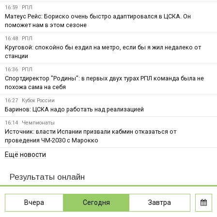
16:59
РПЛ
Матеус Рейс: Бориско очень быстро адаптировался в ЦСКА. Он
поможет нам в этом сезоне
16:48
РПЛ
Круговой: спокойно бы ездил на метро, если бы я жил недалеко от
станции
16:36
РПЛ
Спортдиректор "Родины": в первых двух турах РПЛ команда была не
похожа сама на себя
16:27
Кубок России
Баринов: ЦСКА надо работать над реализацией
16:14
Чемпионаты
Источник: власти Испании призвали кабмин отказаться от
проведения ЧМ-2030 с Марокко
Ещё новости
Результаты онлайн
Вчера
Сегодня
Завтра