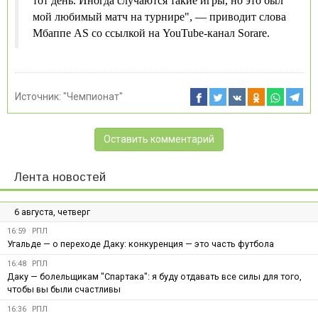
тот день. Иногда случаются такие игры, но это был
мой любимый матч на турнире", — приводит слова
Мбаппе AS со ссылкой на YouTube-канал Sorare.
Источник:
"Чемпионат"
Оставить комментарий
Лента новостей
6 августа, четверг
16:59
РПЛ
Угальде — о переходе Даку: конкуренция — это часть футбола
16:48
РПЛ
Даку — болельщикам "Спартака": я буду отдавать все силы для того,
чтобы вы были счастливы
16:36
РПЛ