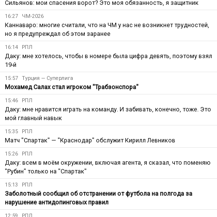
Сильянов: мои спасения ворот? Это моя обязанность, я защитник
16:27
ЧМ-2026
Каннаваро: многие считали, что на ЧМ у нас не возникнет трудностей,
но я предупреждал об этом заранее
16:14
РПЛ
Даку: мне хотелось, чтобы в номере была цифра девять, поэтому взял
19-й
15:57
Турция — Суперлига
Мохамед Салах стал игроком "Трабзонспора"
15:46
РПЛ
Даку: мне нравится играть на команду. И забивать, конечно, тоже. Это
мой главный навык
15:35
РПЛ
Матч "Спартак" — "Краснодар" обслужит Кирилл Левников
15:26
РПЛ
Даку: всем в моём окружении, включая агента, я сказал, что поменяю
"Рубин" только на "Спартак"
15:13
РПЛ
Заболотный сообщил об отстранении от футбола на полгода за
нарушение антидопинговых правил
12:59
РПЛ