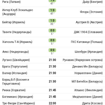
1:0
Рига (Латвия)
Дьёр (Венгрия)
47 ′
Интер Клуб Эскальдес
1:0
Флора (Эстония)
(Андорра)
47 ′
1:0
Бейтар (Израиль)
Аустрия В (Австрия)
35 ′
0:0
Твенте (Нидерланды)
ДАК 1904 (Словакия)
5 ′
0:0
Хапоэль Т-А (Израиль)
ГКС Катовице (Польша)
5 ′
0:0
Аякс (Нидерланды)
Шелбурн (Ирландия)
5 ′
Лугано (Швейцария)
21:30
Рунавик (Фарерские острова)
Брага (Португалия)
21:30
Динамо Мн (Беларусь)
Валюр (Исландия)
21:30
Норшелланн (Дания)
Борац Б-Л (Босния и
21:30
МЛ Витебск (Беларусь)
Герцеговина)
Риека (Хорватия)
21:45
Ильвес (Финляндия)
Богемианс (Ирландия)
21:45
Мидтьюлланн (Дания)
Тре Фиори (Сан-Марино)
22:00
Дрита (Косово)