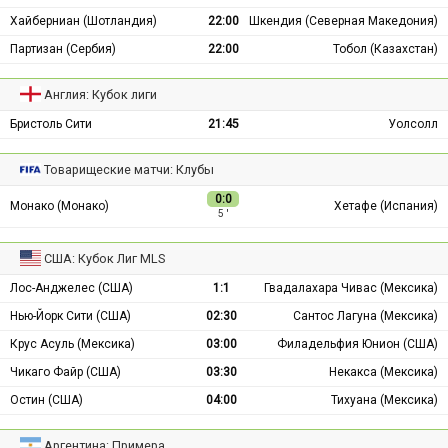
Хайберниан (Шотландия)
22:00
Шкендия (Северная Македония)
Партизан (Сербия)
22:00
Тобол (Казахстан)
Англия: Кубок лиги
Бристоль Сити
21:45
Уолсолл
Товарищеские матчи: Клубы
0:0
Монако (Монако)
Хетафе (Испания)
5 ′
США: Кубок Лиг MLS
Лос-Анджелес (США)
1:1
Гвадалахара Чивас (Мексика)
Нью-Йорк Сити (США)
02:30
Сантос Лагуна (Мексика)
Крус Асуль (Мексика)
03:00
Филадельфия Юнион (США)
Чикаго Файр (США)
03:30
Некакса (Мексика)
Остин (США)
04:00
Тихуана (Мексика)
Аргентина: Примера