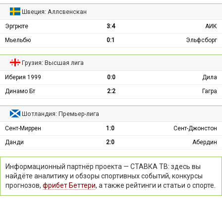
Швеция: Аллсвенскан
Эргрюте
3:4
АИК
Мьельбю
0:1
Эльфсборг
Грузия: Высшая лига
Иберия 1999
0:0
Дила
Динамо Бт
2:2
Гагра
Шотландия: Премьер-лига
Сент-Миррен
1:0
Сент-Джонстон
Данди
2:0
Абердин
Информационный партнёр проекта — СТАВКА ТВ: здесь вы
найдёте аналитику и обзоры спортивных событий, конкурсы
прогнозов,
фрибет Беттери
, а также рейтинги и статьи о спорте.