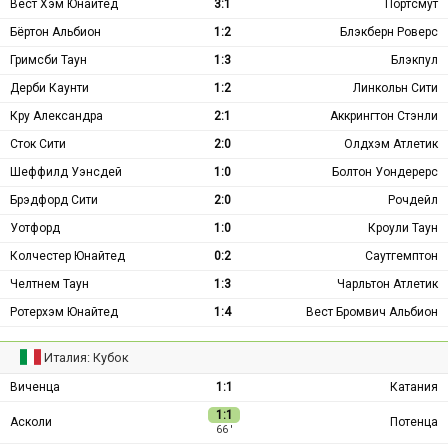
Вест Хэм Юнайтед
3:1
Портсмут
Бёртон Альбион
1:2
Блэкберн Роверс
Гримсби Таун
1:3
Блэкпул
Дерби Каунти
1:2
Линкольн Сити
Кру Александра
2:1
Аккрингтон Стэнли
Сток Сити
2:0
Олдхэм Атлетик
Шеффилд Уэнсдей
1:0
Болтон Уондерерс
Брэдфорд Сити
2:0
Рочдейл
Уотфорд
1:0
Кроули Таун
Колчестер Юнайтед
0:2
Саутгемптон
Челтнем Таун
1:3
Чарльтон Атлетик
Ротерхэм Юнайтед
1:4
Вест Бромвич Альбион
Италия: Кубок
Виченца
1:1
Катания
1:1
Асколи
Потенца
66 ′