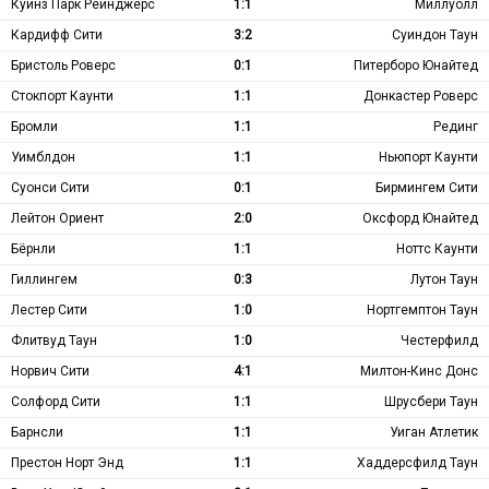
Куинз Парк Рейнджерс
1:1
Миллуолл
Кардифф Сити
3:2
Суиндон Таун
Бристоль Роверс
0:1
Питерборо Юнайтед
Стокпорт Каунти
1:1
Донкастер Роверс
Бромли
1:1
Рединг
Уимблдон
1:1
Ньюпорт Каунти
Суонси Сити
0:1
Бирмингем Сити
Лейтон Ориент
2:0
Оксфорд Юнайтед
Бёрнли
1:1
Ноттс Каунти
Гиллингем
0:3
Лутон Таун
Лестер Сити
1:0
Нортгемптон Таун
Флитвуд Таун
1:0
Честерфилд
Норвич Сити
4:1
Милтон-Кинс Донс
Солфорд Сити
1:1
Шрусбери Таун
Барнсли
1:1
Уиган Атлетик
Престон Норт Энд
1:1
Хаддерсфилд Таун