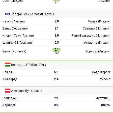
Сент-Трюйден
Ломмел
51 ′
Товарищеские матчи: Клубы
Челси (Англия)
3:0
Милан (Италия)
Байер (Германия)
2:1
Севилья (Испания)
Ипсвич Таун (Англия)
3:0
Райо Вальекано (Испания)
Шальке-04 (Германия)
0:3
Аталанта (Италия)
0:1
Бетис (Испания)
Борнмут (Англия)
66 ′
Венгрия: ОТР Банк Лига
Вашаш
5:0
Залаэгерсег
Кишварда
2:4
Уйпешт
Австрия: Бундеслига
Грацер АК
2:1
Аустрия Л
Хартберг
0:2
Штурм