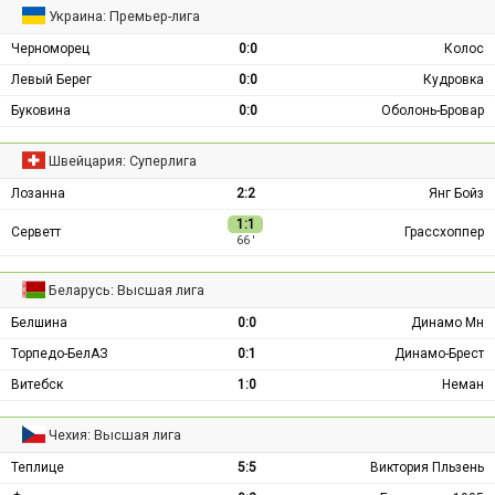
Украина: Премьер-лига
Черноморец
0:0
Колос
Левый Берег
0:0
Кудровка
Буковина
0:0
Оболонь-Бровар
Швейцария: Суперлига
Лозанна
2:2
Янг Бойз
1:1
Серветт
Грассхоппер
66 ′
Беларусь: Высшая лига
Белшина
0:0
Динамо Мн
Торпедо-БелАЗ
0:1
Динамо-Брест
Витебск
1:0
Неман
Чехия: Высшая лига
Теплице
5:5
Виктория Пльзень