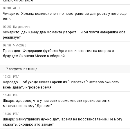
Скалони остался
09:38
АПЛ
Чичарито: Холанд великолепен, но пространство для роста у него ещё
есть
09:25
Бундеслига
Чичарито: дай Кейну два момента у ворот — и он почти наверняка оба
реализует
09:10
ЧМ-2026
Президент Федерации футбола Аргентины ответил на вопрос о
будущем Лионеля Месси в сборной
7 августа, пятница
17:03
РПЛ
Карседо — об уходе Ливая Гарсии из "Спартака": нет возможности
всем давать игровое время
16:49
РПЛ
Шварц: здорово, что у нас есть возможность противостоять
махачкалинскому "Динамо"
16:36
РПЛ
Шварц: Зайнутдинову нужно дать время на восстановление. Не могу
сказать, сколько это займёт