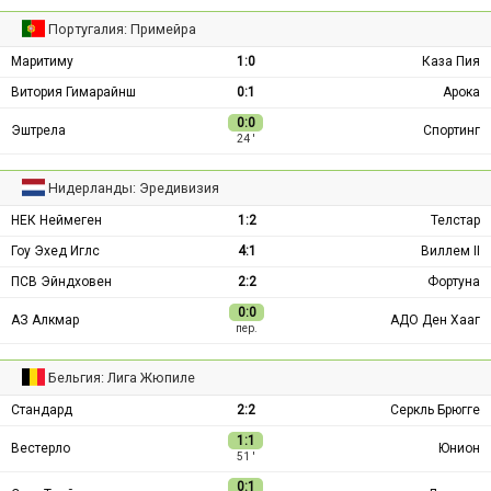
Португалия: Примейра
Маритиму
1:0
Каза Пия
Витория Гимарайнш
0:1
Арока
0:0
Эштрела
Спортинг
24 ′
Нидерланды: Эредивизия
НЕК Неймеген
1:2
Телстар
Гоу Эхед Иглс
4:1
Виллем II
ПСВ Эйндховен
2:2
Фортуна
0:0
АЗ Алкмар
АДО Ден Хааг
пер.
Бельгия: Лига Жюпиле
Стандард
2:2
Серкль Брюгге
1:1
Вестерло
Юнион
51 ′
0:1