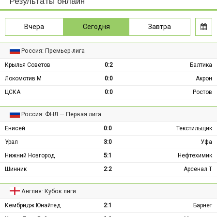
Результаты онлайн
Вчера
Сегодня
Завтра
Россия: Премьер-лига
Крылья Советов
0:2
Балтика
Локомотив М
0:0
Акрон
ЦСКА
0:0
Ростов
Россия: ФНЛ — Первая лига
Енисей
0:0
Текстильщик
Урал
3:0
Уфа
Нижний Новгород
5:1
Нефтехимик
Шинник
2:2
Арсенал Т
Англия: Кубок лиги
Кембридж Юнайтед
2:1
Барнет