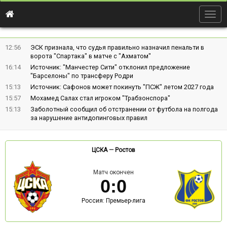
Togg
navig
12:56
ЭСК признала, что судья правильно назначил пенальти в
ворота "Спартака" в матче с "Ахматом"
16:14
Источник: "Манчестер Сити" отклонил предложение
"Барселоны" по трансферу Родри
15:13
Источник: Сафонов может покинуть "ПСЖ" летом 2027 года
15:57
Мохамед Салах стал игроком "Трабзонспора"
15:13
Заболотный сообщил об отстранении от футбола на полгода
за нарушение антидопинговых правил
ЦСКА
—
Ростов
Матч окончен
0
:
0
Россия: Премьер-лига