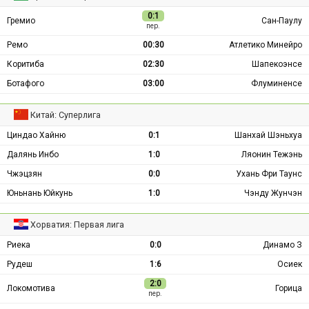
0:1
Гремио
Сан-Паулу
пер.
Ремо
00:30
Атлетико Минейро
Коритиба
02:30
Шапекоэнсе
Ботафого
03:00
Флуминенсе
Китай: Суперлига
Циндао Хайню
0:1
Шанхай Шэньхуа
Далянь Инбо
1:0
Ляонин Тежэнь
Чжэцзян
0:0
Ухань Фри Таунс
Юньнань Юйкунь
1:0
Чэнду Жунчэн
Хорватия: Первая лига
Риека
0:0
Динамо З
Рудеш
1:6
Осиек
2:0
Локомотива
Горица
пер.