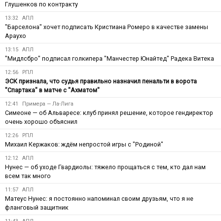
Глушенков по контракту
13:32
АПЛ
"Барселона" хочет подписать Кристиана Ромеро в качестве замены
Араухо
13:15
АПЛ
"Мидлсбро" подписал голкипера "Манчестер Юнайтед" Радека Витека
12:56
РПЛ
ЭСК признала, что судья правильно назначил пенальти в ворота
"Спартака" в матче с "Ахматом"
12:41
Примера — Ла-Лига
Симеоне — об Альваресе: клуб принял решение, которое гендиректор
очень хорошо объяснил
12:26
РПЛ
Михаил Кержаков: ждём непростой игры с "Родиной"
12:12
АПЛ
Нунес — об уходе Гвардиолы: тяжело прощаться с тем, кто дал нам
всем так много
11:57
АПЛ
Матеус Нунес: я постоянно напоминал своим друзьям, что я не
фланговый защитник