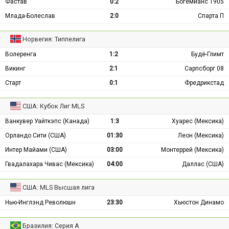
Фастав
0:2
Богемианс 1905
Млада-Болеслав
2:0
Спарта П
Норвегия: Типпелига
Волеренга
1:2
Будё-Глимт
Викинг
2:1
Сарпсборг 08
Старт
0:1
Фредрикстад
США: Кубок Лиг MLS
Ванкувер Уайткэпс (Канада)
1:3
Хуарес (Мексика)
Орландо Сити (США)
01:30
Леон (Мексика)
Интер Майами (США)
03:00
Монтеррей (Мексика)
Гвадалахара Чивас (Мексика)
04:00
Даллас (США)
США: MLS Высшая лига
Нью-Инглэнд Революшн
23:30
Хьюстон Динамо
Бразилия: Серия А