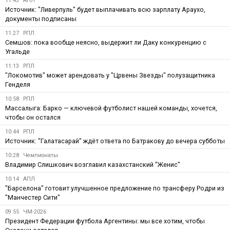
11:43
АПЛ
Источник: "Ливерпуль" будет выплачивать всю зарплату Араухо,
документы подписаны
11:27
РПЛ
Семшов: пока вообще неясно, выдержит ли Даку конкуренцию с
Угальде
11:13
РПЛ
"Локомотив" может арендовать у "Црвены Звезды" полузащитника
Генделя
10:58
РПЛ
Массалыга: Барко — ключевой футболист нашей команды, хочется,
чтобы он остался
10:44
РПЛ
Источник: "Галатасарай" ждёт ответа по Батракову до вечера субботы
10:28
Чемпионаты
Владимир Слишкович возглавил казахстанский "Женис"
10:14
АПЛ
"Барселона" готовит улучшенное предложение по трансферу Родри из
"Манчестер Сити"
09:55
ЧМ-2026
Президент Федерации футбола Аргентины: мы все хотим, чтобы