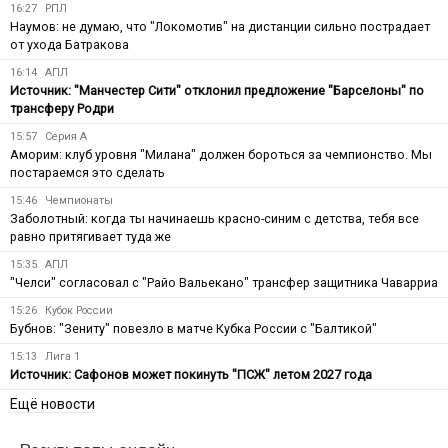
16:27
РПЛ
Наумов: не думаю, что "Локомотив" на дистанции сильно пострадает
от ухода Батракова
16:14
АПЛ
Источник: "Манчестер Сити" отклонил предложение "Барселоны" по
трансферу Родри
15:57
Серия А
Аморим: клуб уровня "Милана" должен бороться за чемпионство. Мы
постараемся это сделать
15:46
Чемпионаты
Заболотный: когда ты начинаешь красно-синим с детства, тебя все
равно притягивает туда же
15:35
АПЛ
"Челси" согласовал с "Райо Вальекано" трансфер защитника Чаварриа
15:26
Кубок России
Бубнов: "Зениту" повезло в матче Кубка России с "Балтикой"
15:13
Лига 1
Источник: Сафонов может покинуть "ПСЖ" летом 2027 года
Ещё новости