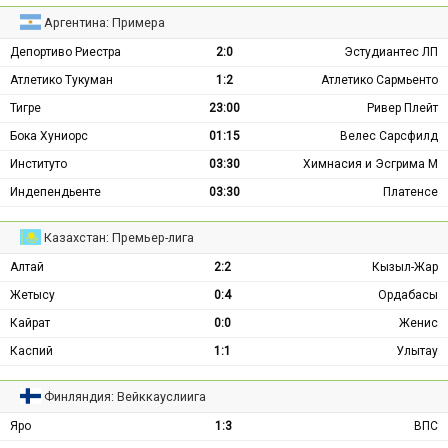
Аргентина: Примера
Депортиво Риестра
2:0
Эстудиантес ЛП
Атлетико Тукуман
1:2
Атлетико Сармьенто
Тигре
23:00
Ривер Плейт
Бока Хуниорс
01:15
Велес Сарсфилд
Институто
03:30
Химнасия и Эсгрима М
Индепендьенте
03:30
Платенсе
Казахстан: Премьер-лига
Алтай
2:2
Кызыл-Жар
Жетысу
0:4
Ордабасы
Кайрат
0:0
Женис
Каспий
1:1
Улытау
Финляндия: Вейккауслиига
Яро
1:3
ВПС