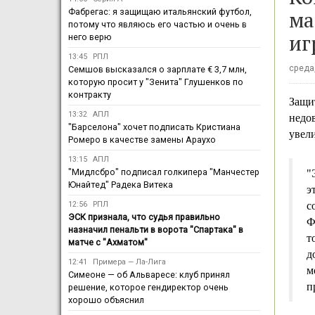
ма
Фабрегас: я защищаю итальянский футбол,
потому что являюсь его частью и очень в
иг
него верю
13:45
РПЛ
среда,
Семшов высказался о зарплате € 3,7 млн,
которую просит у "Зенита" Глушенков по
контракту
Защи
13:32
АПЛ
недо
"Барселона" хочет подписать Кристиана
увели
Ромеро в качестве замены Араухо
13:15
АПЛ
"Мидлсбро" подписал голкипера "Манчестер
"
Юнайтед" Радека Витека
э
12:56
РПЛ
с
ЭСК признала, что судья правильно
Ф
назначил пенальти в ворота "Спартака" в
т
матче с "Ахматом"
д
12:41
Примера — Ла-Лига
м
Симеоне — об Альваресе: клуб принял
п
решение, которое гендиректор очень
хорошо объяснил