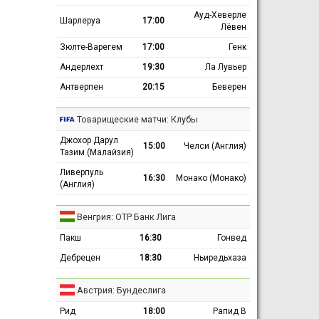
Ауд-Хеверле
Шарлеруа
17:00
Лёвен
Зюлте-Варегем
17:00
Генк
Андерлехт
19:30
Ла Лувьер
Антверпен
20:15
Беверен
Товарищеские матчи: Клубы
Джохор Дарул
15:00
Челси (Англия)
Тазим (Малайзия)
Ливерпуль
16:30
Монако (Монако)
(Англия)
Венгрия: ОТР Банк Лига
Пакш
16:30
Гонвед
Дебрецен
18:30
Ньиредьхаза
Австрия: Бундеслига
Рид
18:00
Рапид В