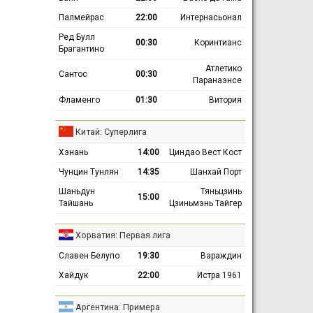
Палмейрас
22:00
Интернасьонал
Ред Булл
00:30
Коринтианс
Брагантино
Атлетико
Сантос
00:30
Паранаэнсе
Фламенго
01:30
Витория
Китай: Суперлига
Хэнань
14:00
Циндао Вест Кост
Чунцин Тунлян
14:35
Шанхай Порт
Шаньдун
Тяньцзинь
15:00
Тайшань
Цзиньмэнь Тайгер
Хорватия: Первая лига
Славен Белупо
19:30
Вараждин
Хайдук
22:00
Истра 1961
Аргентина: Примера