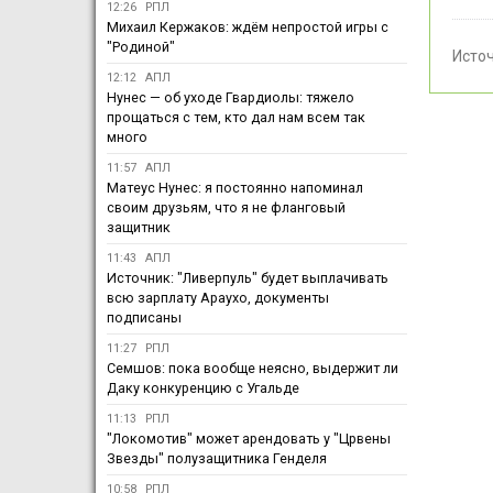
12:26
РПЛ
Михаил Кержаков: ждём непростой игры с
"Родиной"
Исто
12:12
АПЛ
Нунес — об уходе Гвардиолы: тяжело
прощаться с тем, кто дал нам всем так
много
11:57
АПЛ
Матеус Нунес: я постоянно напоминал
своим друзьям, что я не фланговый
защитник
11:43
АПЛ
Источник: "Ливерпуль" будет выплачивать
всю зарплату Араухо, документы
подписаны
11:27
РПЛ
Семшов: пока вообще неясно, выдержит ли
Даку конкуренцию с Угальде
11:13
РПЛ
"Локомотив" может арендовать у "Црвены
Звезды" полузащитника Генделя
10:58
РПЛ