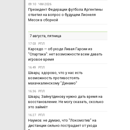
09:10
ЧМ-2026
Президент Федерации футбола Аргентины
ответил на вопрос о будущем Лионеля
Месси в сборной
7 августа, пятница
17:03
РПЛ
Карседо — об уходе Ливая Гарсии из
"Спартака": нет возможности всем давать
игровое время
16:49
РПЛ
Шварц: здорово, что у нас есть
возможность противостоять
махачкалинскому "Динамо"
16:36
РПЛ
Шварц: Зайнутдинову нужно дать время на
восстановление. Не могу сказать, сколько
это займёт
16:27
РПЛ
Наумов: не думаю, что "Локомотив" на
дистанции сильно пострадает от ухода