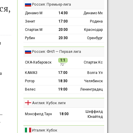
Россия: Премьер-лига
ся,
Динамо М
14:30
Динамо Мх
Зенит
17:00
Родина
Спартак М
20:00
Краснодар
Рубин
20:30
Оренбург
л
Россия: ФНЛ — Первая лига
1:1
СКА-Хабаровск
Спартак Кс
72 ′
КАМАЗ
17:00
Волга Ул
а
Ротор
18:30
Челябинск
Велес
19:00
Ленинградец
Англия: Кубок лиги
Шеффилд
 —
Мэнсфилд Таун
18:00
Юнайтед
.
Италия: Кубок