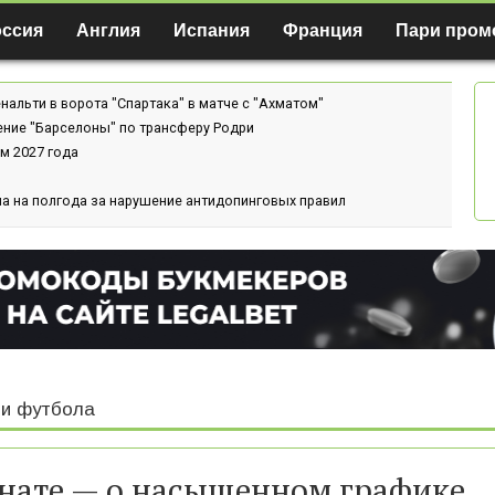
оссия
Англия
Испания
Франция
Пари пром
нальти в ворота "Спартака" в матче с "Ахматом"
ение "Барселоны" по трансферу Родри
м 2027 года
а на полгода за нарушение антидопинговых правил
и футбола
нате — о насыщенном графике