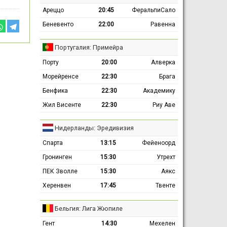
Ареццо
20:45
ФеральпиСало
Беневенто
22:00
Равенна
Португалия: Примейра
Порту
20:00
Алверка
Морейренсе
22:30
Брага
Бенфика
22:30
Академику
Жил Висенте
22:30
Риу Аве
Нидерланды: Эредивизия
Спарта
13:15
Фейеноорд
Гронинген
15:30
Утрехт
ПЕК Зволле
15:30
Аякс
Херенвен
17:45
Твенте
Бельгия: Лига Жюпиле
Гент
14:30
Мехелен