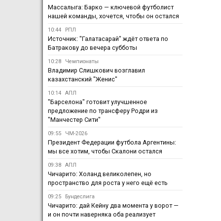
Массалыга: Барко — ключевой футболист
нашей команды, хочется, чтобы он остался
10:44
РПЛ
Источник: "Галатасарай" ждёт ответа по
Батракову до вечера субботы
10:28
Чемпионаты
Владимир Слишкович возглавил
казахстанский "Женис"
10:14
АПЛ
"Барселона" готовит улучшенное
предложение по трансферу Родри из
"Манчестер Сити"
09:55
ЧМ-2026
Президент Федерации футбола Аргентины:
мы все хотим, чтобы Скалони остался
09:38
АПЛ
Чичарито: Холанд великолепен, но
пространство для роста у него ещё есть
09:25
Бундеслига
Чичарито: дай Кейну два момента у ворот —
и он почти наверняка оба реализует