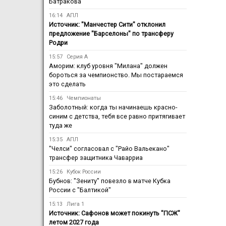
Батракова
16:14
АПЛ
Источник: "Манчестер Сити" отклонил
предложение "Барселоны" по трансферу
Родри
15:57
Серия А
Аморим: клуб уровня "Милана" должен
бороться за чемпионство. Мы постараемся
это сделать
15:46
Чемпионаты
Заболотный: когда ты начинаешь красно-
синим с детства, тебя все равно притягивает
туда же
15:35
АПЛ
"Челси" согласовал с "Райо Вальекано"
трансфер защитника Чаварриа
15:26
Кубок России
Бубнов: "Зениту" повезло в матче Кубка
России с "Балтикой"
15:13
Лига 1
Источник: Сафонов может покинуть "ПСЖ"
летом 2027 года