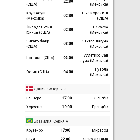
22:30
(США)
(Мексика)
Крус Асуль
Нью-Йорк Сити
02:30
(Мексика)
(США)
Филадельфия
Некакса
02:30
Юнион (США)
(Мексика)
Чикаго Файр
Сантос Лагуна
03:00
(США)
(Мексика)
Атлетико Сан
Нэшвилл (США)
03:00
Луис (Мексика)
Пуэбла
Остин (США)
04:00
(Мексика)
Дания: Суперлига
Раннерс
17:00
Люнгбю
Хорсенс
19:00
Брондбю
Бразилия: Серия А
Крузейро
17:00
Мирасол
Баия
22:00
Васко да Гама