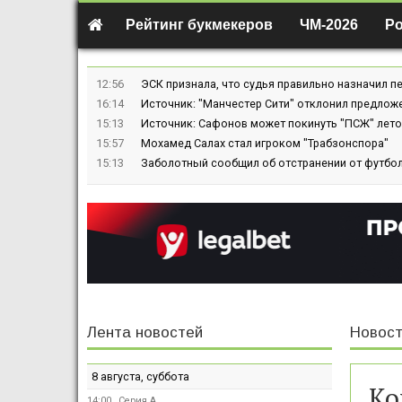
Рейтинг букмекеров
ЧМ-2026
Р
12:56
ЭСК признала, что судья правильно назначил пе
16:14
Источник: "Манчестер Сити" отклонил предлож
15:13
Источник: Сафонов может покинуть "ПСЖ" лето
15:57
Мохамед Салах стал игроком "Трабзонспора"
15:13
Заболотный сообщил об отстранении от футбол
Лента новостей
Новост
8 августа, суббота
Ко
14:00
Серия А