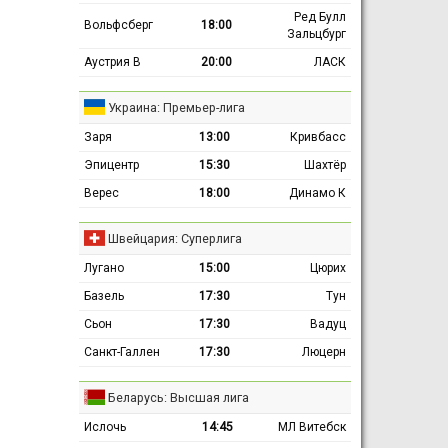
Ред Булл
Вольфсберг
18:00
Зальцбург
Аустрия В
20:00
ЛАСК
Украина: Премьер-лига
Заря
13:00
Кривбасс
Эпицентр
15:30
Шахтёр
Верес
18:00
Динамо К
Швейцария: Суперлига
Лугано
15:00
Цюрих
Базель
17:30
Тун
Сьон
17:30
Вадуц
Санкт-Галлен
17:30
Люцерн
Беларусь: Высшая лига
Ислочь
14:45
МЛ Витебск