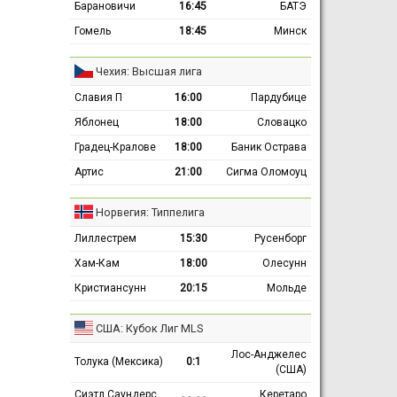
Барановичи
16:45
БАТЭ
Гомель
18:45
Минск
Чехия: Высшая лига
Славия П
16:00
Пардубице
Яблонец
18:00
Словацко
Градец-Кралове
18:00
Баник Острава
Артис
21:00
Сигма Оломоуц
Норвегия: Типпелига
Лиллестрем
15:30
Русенборг
Хам-Кам
18:00
Олесунн
Кристиансунн
20:15
Мольде
США: Кубок Лиг MLS
Лос-Анджелес
Толука (Мексика)
0:1
(США)
Сиэтл Саундерс
Керетаро