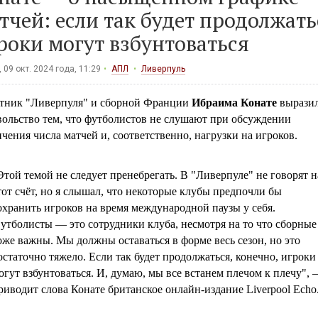
тчей: если так будет продолжать
роки могут взбунтоваться
 09 окт. 2024 года, 11:29
АПЛ
Ливерпуль
тник "Ливерпуля" и сборной Франции
Ибраима Конате
вырази
вольство тем, что футболистов не слушают при обсуждении
чения числа матчей и, соответственно, нагрузки на игроков.
Этой темой не следует пренебрегать. В "Ливерпуле" не говорят н
тот счёт, но я слышал, что некоторые клубы предпочли бы
охранить игроков на время международной паузы у себя.
утболисты — это сотрудники клуба, несмотря на то что сборные
оже важны. Мы должны оставаться в форме весь сезон, но это
остаточно тяжело. Если так будет продолжаться, конечно, игроки
огут взбунтоваться. И, думаю, мы все встанем плечом к плечу",
риводит слова Конате британское онлайн-издание Liverpool Echo