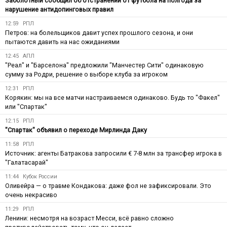
Заболотный сообщил об отстранении от футбола на полгода за
нарушение антидопинговых правил
12:59
РПЛ
Петров: на болельщиков давит успех прошлого сезона, и они
пытаются давить на нас ожиданиями
12:45
АПЛ
"Реал" и "Барселона" предложили "Манчестер Сити" одинаковую
сумму за Родри, решение о выборе клуба за игроком
12:31
РПЛ
Корякин: мы на все матчи настраиваемся одинаково. Будь то "Факел"
или "Спартак"
12:15
РПЛ
"Спартак" объявил о переходе Мирлинда Даку
11:58
РПЛ
Источник: агенты Батракова запросили € 7-8 млн за трансфер игрока в
"Галатасарай"
11:44
Кубок России
Оливейра — о травме Кондакова: даже фол не зафиксировали. Это
очень некрасиво
11:29
РПЛ
Ленини: несмотря на возраст Месси, всё равно сложно