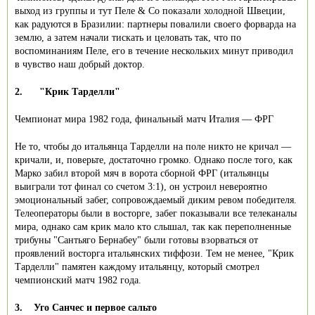
выход из группы и тут Пеле & Co показали холодной Швеции,
как радуются в Бразилии: партнеры повалили своего форварда на
землю, а затем начали тискать и целовать так, что по
воспоминаниям Пеле, его в течение нескольких минут приводил
в чувство наш добрый доктор.
2.
"Крик Тарделли"
Чемпионат мира 1982 года, финальный матч Италия — ФРГ
Не то, чтобы до итальянца Тарделли на поле никто не кричал —
кричали, и, поверьте, достаточно громко. Однако после того, как
Марко забил второй мяч в ворота сборной ФРГ (итальянцы
выиграли тот финал со счетом 3:1), он устроил невероятно
эмоциональный забег, сопровождаемый диким ревом победителя.
Телеоператоры были в восторге, забег показывали все телеканалы
мира, однако сам крик мало кто слышал, так как переполненные
трибуны "Сантьяго Бернабеу" были готовы взорваться от
проявлений восторга итальянских тиффози. Тем не менее, "Крик
Тарделли" памятен каждому итальянцу, который смотрел
чемпионский матч 1982 года.
3.
Уго Санчес и первое сальто