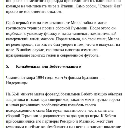
попросил знаменитого форварда присоединиться к национальной
команде на чемпионате мира в Италии. Само собой, "Старый Лев"
просто не мог ответить отказом.
Свой первый гол на том чемпионате Милла забил в матче
группового турнира против сборной Румынии. После этого он
подбежал к угловому флажку и начал танцевать зажигательный
камерунский танец макосса. Поразительно, но свой танец Милла
не репетировал, так как не был уверен в том, что его выпустят на
поле. В любом случае, его пляска навсегда изменила
празднование забитых голов в современном футболе.
5.
Колыбельная для Бебето-младшего
Чемпионат мира 1994 года, матч ¼ финала Бразилия —
Нидерланды
На 62-й минуте матча форвард бразильцев Бебето изящно обыграл
защитника и голкипера соперников, закатил мяч в пустые ворота
и начал раскачивать воображаемую колыбель своего
новорожденного сына Маттеуса, названного в честь капитана
сборной Германии и родившегося за два дня до игры. К Бебето
присоединились его партнеры Ромарио и Мазиньо, жест стал
культовым и сейчас все футболисты на свете празднуют рождение