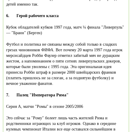
детей именно так.
6.
Герой рабочего класса
Кубок обладателей кубков 1997 года, матч ¼ финала "Ливерпуль"
— "Бранн" (Берген)
Футбол и политика не связаны между собой только в сладких
грезах чиновников ФИФА. Вот почему 20 марта 1997 года игрок
мерсисайдцев Робби Фаулер отметил забитый мяч не дурацким
жестом, а напоминанием о пяти сотнях ливерпульских докеров,
которые были уволены с 1995 года. Эта оригинальная идея
принесла Робби штраф в размере 2000 швейцарских франков
(платить пришлось не за слоган, а за поднятую футболку) и
вечное уважение фанатов.
7.
Палец "Императора Рима"
Серия А, матчи "Ромы" в сезоне 2005/2006
Это сейчас за "Рому" болеет лишь часть жителей Рима и
родственники играющих за клуб игроков. Однако в середине
нулевых чемпионат Италии все еще оставался сильнейшим в