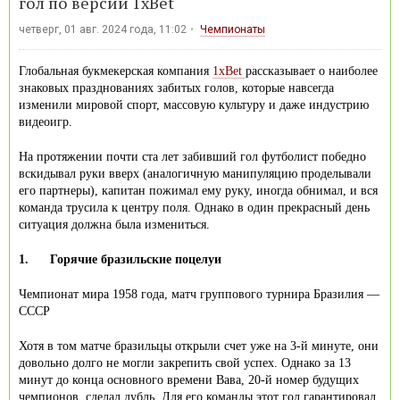
гол по версии 1xBet
четверг, 01 авг. 2024 года, 11:02
Чемпионаты
Глобальная букмекерская компания
1xBet
рассказывает о наиболее
знаковых празднованиях забитых голов, которые навсегда
изменили мировой спорт, массовую культуру и даже индустрию
видеоигр.
На протяжении почти ста лет забивший гол футболист победно
вскидывал руки вверх (аналогичную манипуляцию проделывали
его партнеры), капитан пожимал ему руку, иногда обнимал, и вся
команда трусила к центру поля. Однако в один прекрасный день
ситуация должна была измениться.
1.
Горячие бразильские поцелуи
Чемпионат мира 1958 года, матч группового турнира Бразилия —
СССР
Хотя в том матче бразильцы открыли счет уже на 3-й минуте, они
довольно долго не могли закрепить свой успех. Однако за 13
минут до конца основного времени Вава, 20-й номер будущих
чемпионов, сделал дубль. Для его команды этот гол гарантировал