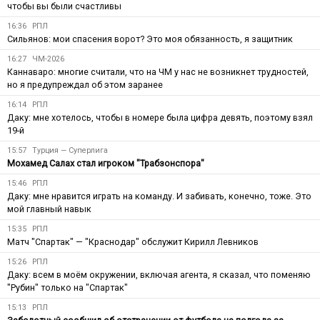
чтобы вы были счастливы
16:36
РПЛ
Сильянов: мои спасения ворот? Это моя обязанность, я защитник
16:27
ЧМ-2026
Каннаваро: многие считали, что на ЧМ у нас не возникнет трудностей,
но я предупреждал об этом заранее
16:14
РПЛ
Даку: мне хотелось, чтобы в номере была цифра девять, поэтому взял
19-й
15:57
Турция — Суперлига
Мохамед Салах стал игроком "Трабзонспора"
15:46
РПЛ
Даку: мне нравится играть на команду. И забивать, конечно, тоже. Это
мой главный навык
15:35
РПЛ
Матч "Спартак" — "Краснодар" обслужит Кирилл Левников
15:26
РПЛ
Даку: всем в моём окружении, включая агента, я сказал, что поменяю
"Рубин" только на "Спартак"
15:13
РПЛ