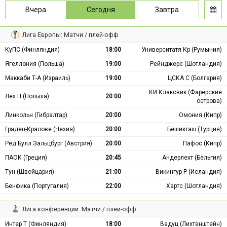
Вчера
Сегодня
Завтра
Лига Европы: Матчи / плей-офф
КуПС (Финляндия)
18:00
Университатя Кр (Румыния)
Ягеллония (Польша)
19:00
Рейнджерс (Шотландия)
Маккаби Т-А (Израиль)
19:00
ЦСКА С (Болгария)
КИ Клаксвик (Фарерские
Лех П (Польша)
20:00
острова)
Линкольн (Гибралтар)
20:00
Омония (Кипр)
Градец-Кралове (Чехия)
20:00
Бешикташ (Турция)
Ред Булл Зальцбург (Австрия)
20:00
Пафос (Кипр)
ПАОК (Греция)
20:45
Андерлехт (Бельгия)
Тун (Швейцария)
21:00
Викингур Р (Исландия)
Бенфика (Португалия)
22:00
Хартс (Шотландия)
Лига конференций: Матчи / плей-офф
Интер Т (Финляндия)
18:00
Вадуц (Лихтенштейн)