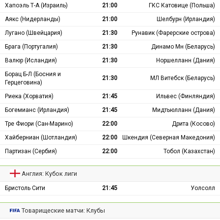
Хапоэль Т-А (Израиль)
21:00
ГКС Катовице (Польша)
Аякс (Нидерланды)
21:00
Шелбурн (Ирландия)
Лугано (Швейцария)
21:30
Рунавик (Фарерские острова)
Брага (Португалия)
21:30
Динамо Мн (Беларусь)
Валюр (Исландия)
21:30
Норшелланн (Дания)
Борац Б-Л (Босния и
21:30
МЛ Витебск (Беларусь)
Герцеговина)
Риека (Хорватия)
21:45
Ильвес (Финляндия)
Богемианс (Ирландия)
21:45
Мидтьюлланн (Дания)
Тре Фиори (Сан-Марино)
22:00
Дрита (Косово)
Хайберниан (Шотландия)
22:00
Шкендия (Северная Македония)
Партизан (Сербия)
22:00
Тобол (Казахстан)
Англия: Кубок лиги
Бристоль Сити
21:45
Уолсолл
Товарищеские матчи: Клубы