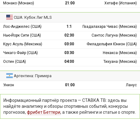
Монако (Монако)
21:00
Хетафе (Испания)
США: Кубок Лиг MLS
Лос-Анджелес (США)
1:1
Гвадалахара Чивас (Мексика)
Нью-Йорк Сити (США)
02:30
Сантос Лагуна (Мексика)
Крус Асуль (Мексика)
03:00
Филадельфия Юнион (США)
Чикаго Файр (США)
03:30
Некакса (Мексика)
Остин (США)
04:00
Тихуана (Мексика)
Аргентина: Примера
Унион
01:00
Ланус
Информационный партнёр проекта — СТАВКА ТВ: здесь вы
найдёте аналитику и обзоры спортивных событий, конкурсы
прогнозов,
фрибет Беттери
, а также рейтинги и статьи о спорте.