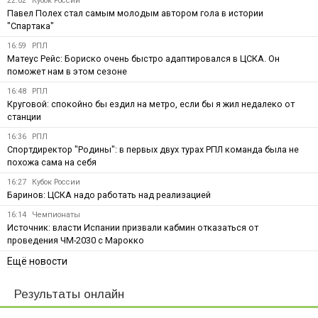
22:02
Кубок России
Павел Полех стал самым молодым автором гола в истории
"Спартака"
16:59
РПЛ
Матеус Рейс: Бориско очень быстро адаптировался в ЦСКА. Он
поможет нам в этом сезоне
16:48
РПЛ
Круговой: спокойно бы ездил на метро, если бы я жил недалеко от
станции
16:36
РПЛ
Спортдиректор "Родины": в первых двух турах РПЛ команда была не
похожа сама на себя
16:27
Кубок России
Баринов: ЦСКА надо работать над реализацией
16:14
Чемпионаты
Источник: власти Испании призвали кабмин отказаться от
проведения ЧМ-2030 с Марокко
Ещё новости
Результаты онлайн