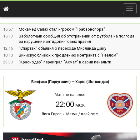
Togg
navig
15:57
Мохамед Салах стал игроком "Трабзонспора"
15:13
Заболотный сообщил об отстранении от футбола на полгода
за нарушение антидопинговых правил
12:15
"Спартак" объявил о переходе Мирлинда Даку
10:10
Винисиус близок к продлению контракта с "Реалом"
23:33
"Краснодар" переиграл "Ахмат" в серии пенальти
Бенфика (Португалия)
—
Хартс (Шотландия)
Матч не начался
22:00
Лига Европы: Матчи / плей-офф