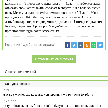
криком Siii! (в переводе с испанского — Дааа!). Футболист начал
отмечать свой успех таким образом в августе 2013 года во время
игры Международного кубка чемпионов против "Челси". Матч
проходил в США, Мадрид легко выиграл со счетом 3:1 и в тот
день Роналду впервые продемонстрировал свой номер с прыжком.
Кстати, фирменный разворот был добавлен позднее и сделал
празднование куда более эффектным.
Источник:
"Футбольная страна"
Оставить комментарий
Лента новостей
6 августа, четверг
16:59
РПЛ
Угальде — о переходе Даку: конкуренция — это часть футбола
16:48
РПЛ
Даку — болельщикам "Спартака": я буду отдавать все силы для того,