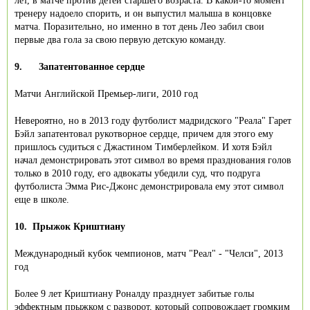
лет, в матче против детей старшего возраста. В какой-то момент
тренеру надоело спорить, и он выпустил малыша в концовке
матча. Поразительно, но именно в тот день Лео забил свои
первые два гола за свою первую детскую команду.
9.
Запатентованное сердце
Матчи Английской Премьер-лиги, 2010 год
Невероятно, но в 2013 году футболист мадридского "Реала" Гарет
Бэйл запатентовал рукотворное сердце, причем для этого ему
пришлось судиться с Джастином Тимберлейком. И хотя Бэйл
начал демонстрировать этот символ во время празднования голов
только в 2010 году, его адвокаты убедили суд, что подруга
футболиста Эмма Рис-Джонс демонстрировала ему этот символ
еще в школе.
10.
Прыжок Криштиану
Международный кубок чемпионов, матч "Реал" - "Челси", 2013
год
Более 9 лет Криштиану Роналду празднует забитые голы
эффектным прыжком с разворот, который сопровождает громким