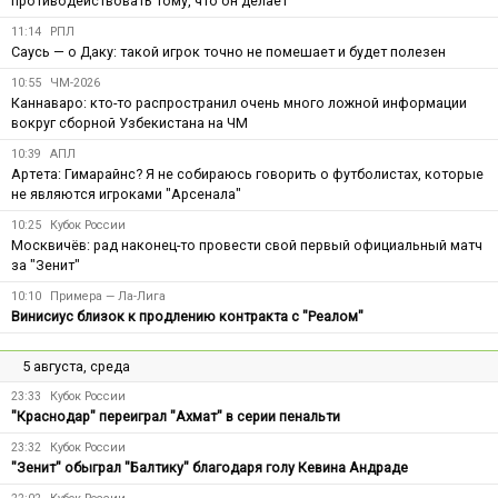
противодействовать тому, что он делает
11:14
РПЛ
Саусь — о Даку: такой игрок точно не помешает и будет полезен
10:55
ЧМ-2026
Каннаваро: кто-то распространил очень много ложной информации
вокруг сборной Узбекистана на ЧМ
10:39
АПЛ
Артета: Гимарайнс? Я не собираюсь говорить о футболистах, которые
не являются игроками "Арсенала"
10:25
Кубок России
Москвичёв: рад наконец-то провести свой первый официальный матч
за "Зенит"
10:10
Примера — Ла-Лига
Винисиус близок к продлению контракта с "Реалом"
5 августа, среда
23:33
Кубок России
"Краснодар" переиграл "Ахмат" в серии пенальти
23:32
Кубок России
"Зенит" обыграл "Балтику" благодаря голу Кевина Андраде