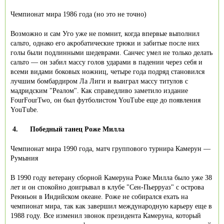
Чемпионат мира 1986 года (но это не точно)
Возможно и сам Уго уже не помнит, когда впервые выполнил
сальто, однако его акробатические трюки и забитые после них
голы были подлинными шедеврами. Санчес умел не только делать
сальто — он забил массу голов ударами в падении через себя и
всеми видами боковых ножниц, четыре года подряд становился
лучшим бомбардиром Ла Лиги и выиграл массу титулов с
мадридским "Реалом". Как справедливо заметило издание
FourFourTwo, он был футболистом YouTube еще до появления
YouTube.
4.
Победный танец Роже Милла
Чемпионат мира 1990 года, матч группового турнира Камерун —
Румыния
В 1990 году ветерану сборной Камеруна Роже Милла было уже 38
лет и он спокойно доигрывал в клубе "Сен-Пьерруаз" с острова
Реюньон в Индийском океане. Роже не собирался ехать на
чемпионат мира, так как завершил международную карьеру еще в
1988 году. Все изменил звонок президента Камеруна, который