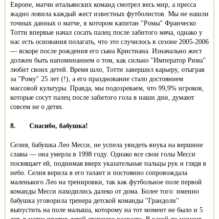
Европе, матчи итальянских команд смотрел весь мир, а пресса
жадно ловила каждый жест известных футболистов. Мы не нашли
точных данных о матче, в котором капитан "Ромы" Франческо
Тотти впервые начал сосать палец после забитого мяча, однако у
нас есть основания полагать, что это случилось в сезоне 2005-2006
— вскоре после рождения его сына Кристиана. Изначально жест
должен быть напоминанием о том, как сильно "Император Рима"
любит своих детей. Время шло, Тотти завершил карьеру, отыграв
за "Рому" 25 лет (!), а его празднование стало достоянием
массовой культуры. Правда, мы подозреваем, что 99,9% игроков,
которые сосут палец после забитого гола в наши дни, думают
совсем не о детях.
8.
Спасибо, бабушка!
Селия, бабушка Лео Месси, не успела увидеть внука на вершине
славы — она умерла в 1998 году. Однако все свои голы Месси
посвящает ей, поднимая вверх указательные пальцы рук и глядя в
небо. Селия верила в его талант и постоянно сопровождала
маленького Лео на тренировки, так как футбольное поле первой
команды Месси находились далеко от дома. Более того: именно
бабушка уговорила тренера детской команды "Грандоли"
выпустить на поле малыша, которому на тот момент не было и 5