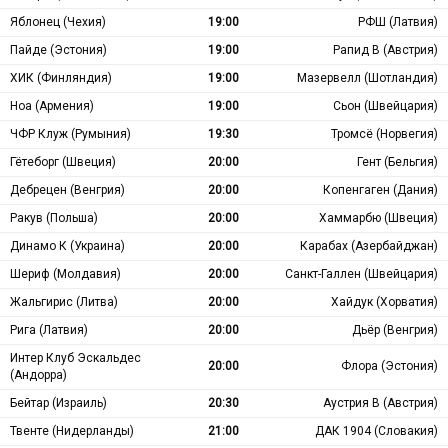
Яблонец (Чехия)
19:00
РФШ (Латвия)
Пайде (Эстония)
19:00
Рапид В (Австрия)
ХИК (Финляндия)
19:00
Мазервелл (Шотландия)
Ноа (Армения)
19:00
Сьон (Швейцария)
ЧФР Клуж (Румыния)
19:30
Тромсё (Норвегия)
Гётеборг (Швеция)
20:00
Гент (Бельгия)
Дебрецен (Венгрия)
20:00
Копенгаген (Дания)
Ракув (Польша)
20:00
Хаммарбю (Швеция)
Динамо К (Украина)
20:00
Карабах (Азербайджан)
Шериф (Молдавия)
20:00
Санкт-Галлен (Швейцария)
Жальгирис (Литва)
20:00
Хайдук (Хорватия)
Рига (Латвия)
20:00
Дьёр (Венгрия)
Интер Клуб Эскальдес
20:00
Флора (Эстония)
(Андорра)
Бейтар (Израиль)
20:30
Аустрия В (Австрия)
Твенте (Нидерланды)
21:00
ДАК 1904 (Словакия)