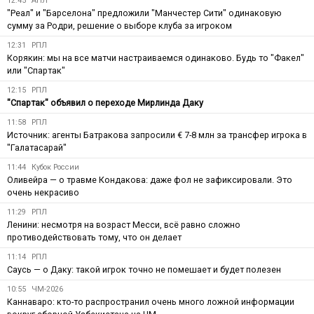
12:45
АПЛ
"Реал" и "Барселона" предложили "Манчестер Сити" одинаковую
сумму за Родри, решение о выборе клуба за игроком
12:31
РПЛ
Корякин: мы на все матчи настраиваемся одинаково. Будь то "Факел"
или "Спартак"
12:15
РПЛ
"Спартак" объявил о переходе Мирлинда Даку
11:58
РПЛ
Источник: агенты Батракова запросили € 7-8 млн за трансфер игрока в
"Галатасарай"
11:44
Кубок России
Оливейра — о травме Кондакова: даже фол не зафиксировали. Это
очень некрасиво
11:29
РПЛ
Ленини: несмотря на возраст Месси, всё равно сложно
противодействовать тому, что он делает
11:14
РПЛ
Саусь — о Даку: такой игрок точно не помешает и будет полезен
10:55
ЧМ-2026
Каннаваро: кто-то распространил очень много ложной информации