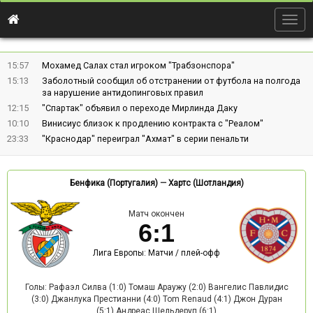
Togg
navig
15:57
Мохамед Салах стал игроком "Трабзонспора"
15:13
Заболотный сообщил об отстранении от футбола на полгода
за нарушение антидопинговых правил
12:15
"Спартак" объявил о переходе Мирлинда Даку
10:10
Винисиус близок к продлению контракта с "Реалом"
23:33
"Краснодар" переиграл "Ахмат" в серии пенальти
Бенфика (Португалия)
—
Хартс (Шотландия)
Матч окончен
6
:
1
Лига Европы: Матчи / плей-офф
Голы: Рафаэл Силва (1:0) Томаш Араужу (2:0) Вангелис Павлидис
(3:0) Джанлука Престианни (4:0) Tom Renaud (4:1) Джон Дуран
(5:1) Андреас Шельдеруп (6:1)