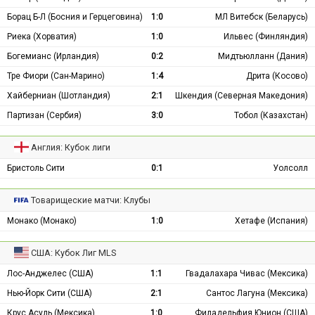
Борац Б-Л (Босния и Герцеговина)
1:0
МЛ Витебск (Беларусь)
Риека (Хорватия)
1:0
Ильвес (Финляндия)
Богемианс (Ирландия)
0:2
Мидтьюлланн (Дания)
Тре Фиори (Сан-Марино)
1:4
Дрита (Косово)
Хайберниан (Шотландия)
2:1
Шкендия (Северная Македония)
Партизан (Сербия)
3:0
Тобол (Казахстан)
Англия: Кубок лиги
Бристоль Сити
0:1
Уолсолл
Товарищеские матчи: Клубы
Монако (Монако)
1:0
Хетафе (Испания)
США: Кубок Лиг MLS
Лос-Анджелес (США)
1:1
Гвадалахара Чивас (Мексика)
Нью-Йорк Сити (США)
2:1
Сантос Лагуна (Мексика)
Крус Асуль (Мексика)
1:0
Филадельфия Юнион (США)