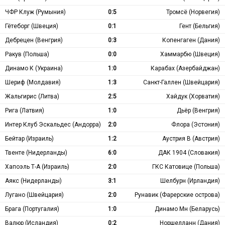
ЧФР Клуж (Румыния)
0:5
Тромсё (Норвегия)
Гётеборг (Швеция)
0:1
Гент (Бельгия)
Дебрецен (Венгрия)
0:3
Копенгаген (Дания)
Ракув (Польша)
0:0
Хаммарбю (Швеция)
Динамо К (Украина)
1:0
Карабах (Азербайджан)
Шериф (Молдавия)
1:3
Санкт-Галлен (Швейцария)
Жальгирис (Литва)
2:5
Хайдук (Хорватия)
Рига (Латвия)
1:0
Дьёр (Венгрия)
Интер Клуб Эскальдес (Андорра)
2:0
Флора (Эстония)
Бейтар (Израиль)
1:2
Аустрия В (Австрия)
Твенте (Нидерланды)
6:0
ДАК 1904 (Словакия)
Хапоэль Т-А (Израиль)
2:0
ГКС Катовице (Польша)
Аякс (Нидерланды)
3:1
Шелбурн (Ирландия)
Лугано (Швейцария)
2:0
Рунавик (Фарерские острова)
Брага (Португалия)
1:0
Динамо Мн (Беларусь)
Валюр (Исландия)
0:2
Норшелланн (Дания)