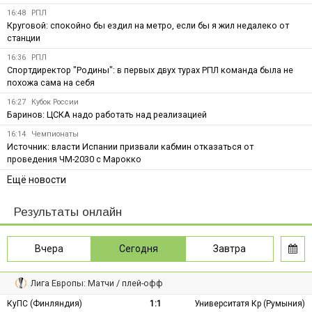
16:48
РПЛ
Круговой: спокойно бы ездил на метро, если бы я жил недалеко от
станции
16:36
РПЛ
Спортдиректор "Родины": в первых двух турах РПЛ команда была не
похожа сама на себя
16:27
Кубок России
Баринов: ЦСКА надо работать над реализацией
16:14
Чемпионаты
Источник: власти Испании призвали кабмин отказаться от
проведения ЧМ-2030 с Марокко
Ещё новости
Результаты онлайн
Вчера
Сегодня
Завтра
Лига Европы: Матчи / плей-офф
КуПС (Финляндия)
1:1
Университатя Кр (Румыния)