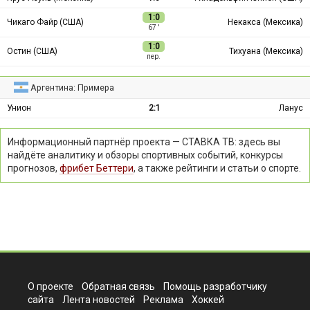
1:0
Чикаго Файр (США)
Некакса (Мексика)
67 ′
1:0
Остин (США)
Тихуана (Мексика)
пер.
Аргентина: Примера
Унион
2:1
Ланус
Информационный партнёр проекта — СТАВКА ТВ: здесь вы
найдёте аналитику и обзоры спортивных событий, конкурсы
прогнозов,
фрибет Беттери
, а также рейтинги и статьи о спорте.
О проекте
Обратная связь
Помощь разработчику
сайта
Лента новостей
Реклама
Хоккей