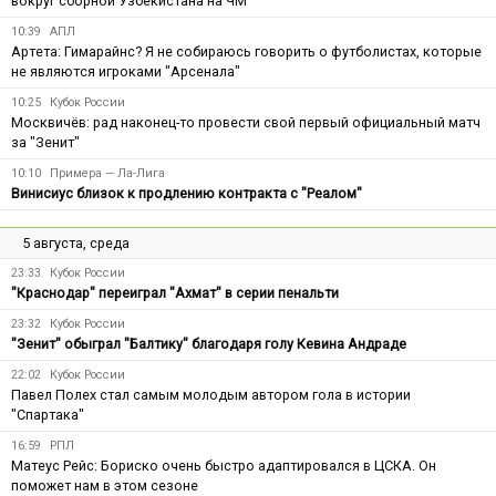
вокруг сборной Узбекистана на ЧМ
10:39
АПЛ
Артета: Гимарайнс? Я не собираюсь говорить о футболистах, которые
не являются игроками "Арсенала"
10:25
Кубок России
Москвичёв: рад наконец-то провести свой первый официальный матч
за "Зенит"
10:10
Примера — Ла-Лига
Винисиус близок к продлению контракта с "Реалом"
5 августа, среда
23:33
Кубок России
"Краснодар" переиграл "Ахмат" в серии пенальти
23:32
Кубок России
"Зенит" обыграл "Балтику" благодаря голу Кевина Андраде
22:02
Кубок России
Павел Полех стал самым молодым автором гола в истории
"Спартака"
16:59
РПЛ
Матеус Рейс: Бориско очень быстро адаптировался в ЦСКА. Он
поможет нам в этом сезоне