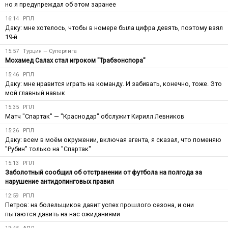
но я предупреждал об этом заранее
16:14
РПЛ
Даку: мне хотелось, чтобы в номере была цифра девять, поэтому взял
19-й
15:57
Турция — Суперлига
Мохамед Салах стал игроком "Трабзонспора"
15:46
РПЛ
Даку: мне нравится играть на команду. И забивать, конечно, тоже. Это
мой главный навык
15:35
РПЛ
Матч "Спартак" — "Краснодар" обслужит Кирилл Левников
15:26
РПЛ
Даку: всем в моём окружении, включая агента, я сказал, что поменяю
"Рубин" только на "Спартак"
15:13
РПЛ
Заболотный сообщил об отстранении от футбола на полгода за
нарушение антидопинговых правил
12:59
РПЛ
Петров: на болельщиков давит успех прошлого сезона, и они
пытаются давить на нас ожиданиями