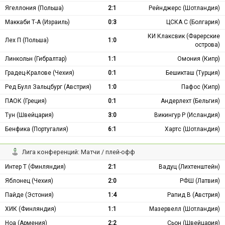
Ягеллония (Польша)
2:1
Рейнджерс (Шотландия)
Маккаби Т-А (Израиль)
0:3
ЦСКА С (Болгария)
КИ Клаксвик (Фарерские
Лех П (Польша)
1:0
острова)
Линкольн (Гибралтар)
1:1
Омония (Кипр)
Градец-Кралове (Чехия)
0:1
Бешикташ (Турция)
Ред Булл Зальцбург (Австрия)
1:0
Пафос (Кипр)
ПАОК (Греция)
0:1
Андерлехт (Бельгия)
Тун (Швейцария)
3:0
Викингур Р (Исландия)
Бенфика (Португалия)
6:1
Хартс (Шотландия)
Лига конференций: Матчи / плей-офф
Интер Т (Финляндия)
2:1
Вадуц (Лихтенштейн)
Яблонец (Чехия)
2:0
РФШ (Латвия)
Пайде (Эстония)
1:4
Рапид В (Австрия)
ХИК (Финляндия)
1:1
Мазервелл (Шотландия)
Ноа (Армения)
2:2
Сьон (Швейцария)